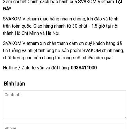
Xem chi tiết Chính sách bảo hành
hàng
của SVAKOM Vietnam
TẠI
ĐÂY
giả
SVAKOM Vietnam giao hàng nhanh chóng
vận
, kín đáo
tổng
và tế nhị
trên toàn quốc
bền
. Giao hàng nhanh từ 30 phút - 1,5 giờ tại nội
chuyển
hợp
thành Hồ Chí Minh
quà
và Hà Nội.
tặng
SVAKOM Vietnam xin chân thành cảm ơn quý khách hàng
đại
đã
tin tưởng
ăn
và nhiệt tình ủng hộ sản phẩm SVAKOM chính hãng
lý
Ph
,
chất lượng cao
trộm
chiết
của chúng tôi trong suốt nhiều năm qua!
khấu
Hotline / Zalo tư vấn
lấy
và đặt hàng:
0938411000
hàng
Bình luận