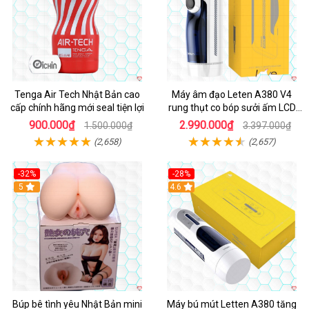
Tenga Air Tech Nhật Bản cao
Máy âm đạo Leten A380 V4
cấp chính hãng mới seal tiện lợi
rung thụt co bóp sưởi ấm LCD
đẹp
900.000₫
2.990.000₫
1.500.000₫
3.397.000₫
(2,658)
(2,657)
-32%
-28%
Hot
5
Hot
4.6
Búp bê tình yêu Nhật Bản mini
Máy bú mút Letten A380 tăng