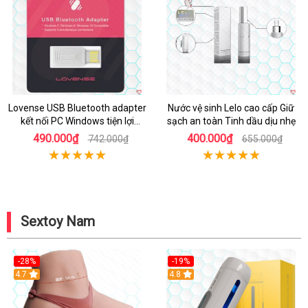
Lovense USB Bluetooth adapter
Nước vệ sinh Lelo cao cấp Giữ
kết nối PC Windows tiện lợi
sạch an toàn Tinh dầu dịu nhẹ
nhanh chóng
490.000₫
400.000₫
742.000₫
655.000₫
Sextoy Nam
-28%
-19%
4.7
Hot
4.8