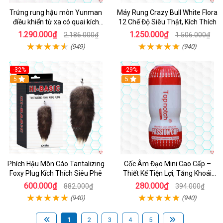
Trứng rung hậu môn Yunman
Máy Rung Crazy Bull White Flora
điều khiển từ xa có quai kích
12 Chế Độ Siêu Thật, Kích Thích
thích
1.290.000₫
1.250.000₫
2.186.000₫
1.506.000₫
(949)
(940)
-32%
-29%
Hot
5
5
Phích Hậu Môn Cáo Tantalizing
Cốc Âm Đạo Mini Cao Cấp –
Foxy Plug Kích Thích Siêu Phê
Thiết Kế Tiện Lợi, Tăng Khoái
Cảm
600.000₫
280.000₫
882.000₫
394.000₫
(940)
(940)
1
2
3
4
5