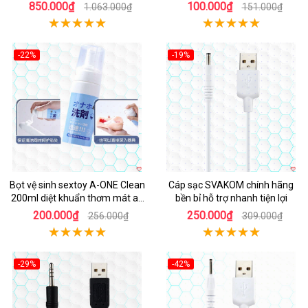
siêu bền
850.000₫
100.000₫
1.063.000₫
151.000₫
-22%
-19%
Hot
Bọt vệ sinh sextoy A-ONE Clean
Cáp sạc SVAKOM chính hãng
200ml diệt khuẩn thơm mát an
bền bỉ hỗ trợ nhanh tiện lợi
toàn
200.000₫
250.000₫
256.000₫
309.000₫
-29%
-42%