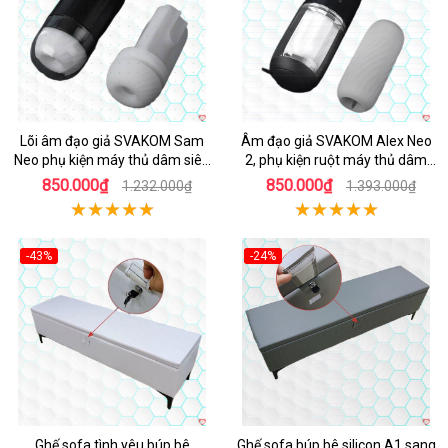
Lõi âm đạo giả SVAKOM Sam
Âm đạo giả SVAKOM Alex Neo
Neo phụ kiện máy thủ dâm siêu
2, phụ kiện ruột máy thủ dâm
thực
cao cấp
850.000₫
850.000₫
1.232.000₫
1.393.000₫
-43%
-24%
Ghế sofa tình yêu búp bê
Ghế sofa búp bê silicon A1 sang