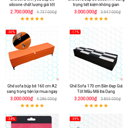
silicone chất lượng giá tốt
trọng tiết kiệm không gian
2.700.000₫
3.000.000₫
4.737.000₫
3.947.000₫
-30%
-17%
Ghế sofa búp bê 160 cm A2
Ghế Sofa 170 cm Bền Đẹp Giá
sang trọng tiện lợi mua ngay
Tốt Mẫu Mã Đa Dạng
3.000.000₫
3.200.000₫
4.286.000₫
3.855.000₫
-34%
-39%
Hot