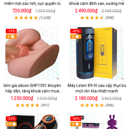
mềm mịn sắc nét, cực quyến rũ
khoái cảm đỉnh cao, sướng mê
720.000₫
2.490.000₫
1.059.000₫
3.458.000₫
(1,638)
(998)
-19%
-45%
Hot
5
Hot
5
bím giả silicon SHP1391 khuyên
Máy Leten X9-IV cao cấp thụt bú
hấp dẫn, tăng khoái cảm mua
mút rên tỏa nhiệt mạnh
ngay
1.250.000₫
2.180.000₫
1.543.000₫
3.963.000₫
(997)
(996)
-33%
-40%
Hot
4.9
5