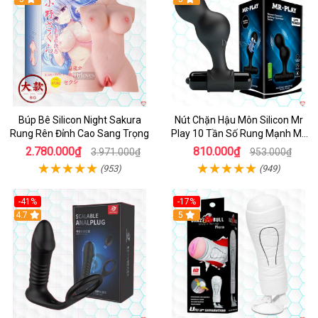
Búp Bê Silicon Night Sakura
Nút Chặn Hậu Môn Silicon Mr
Rung Rên Đỉnh Cao Sang Trọng
Play 10 Tần Số Rung Mạnh Mẽ
Kích Thích
2.780.000₫
810.000₫
3.971.000₫
953.000₫
(953)
(949)
-41%
-17%
Hot
4.7
5