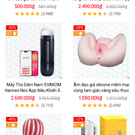
500.000₫
2.490.000₫
581.000₫
3.952.000₫
(2,988)
(2,759)
-32%
-20%
Hot
4.7
Hot
5
Máy Thủ Dâm Nam SVAKOM
Âm đạo giả silicone mềm mại
Hannes Neo App Điều Khiển Xa
vùng tam giác vàng siêu thực
Cao Cấp
2.690.000₫
1.050.000₫
3.955.000₫
1.312.000₫
(2,715)
(2,699)
-40%
-12%
Hot
5
Hot
4.7