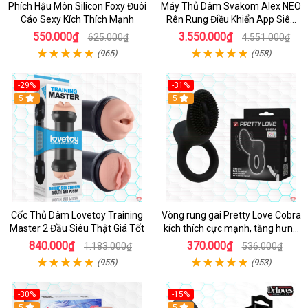
Phích Hậu Môn Silicon Foxy Đuôi
Máy Thủ Dâm Svakom Alex NEO
Cáo Sexy Kích Thích Mạnh
Rên Rung Điều Khiển App Siêu
Phê
550.000₫
3.550.000₫
625.000₫
4.551.000₫
(965)
(958)
-29%
-31%
Hot
5
5
Cốc Thủ Dâm Lovetoy Training
Vòng rung gai Pretty Love Cobra
Master 2 Đầu Siêu Thật Giá Tốt
kích thích cực mạnh, tăng hưng
phấn
840.000₫
370.000₫
1.183.000₫
536.000₫
(955)
(953)
-30%
-15%
Hot
5
Hot
5