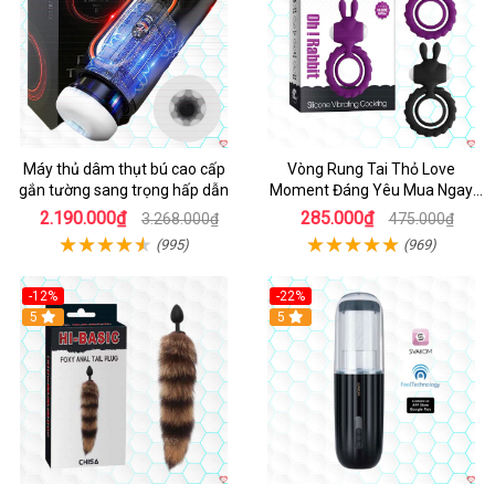
Máy thủ dâm thụt bú cao cấp
Vòng Rung Tai Thỏ Love
gắn tường sang trọng hấp dẫn
Moment Đáng Yêu Mua Ngay
Giá Tốt
2.190.000₫
285.000₫
3.268.000₫
475.000₫
(995)
(969)
-12%
-22%
Hot
5
5