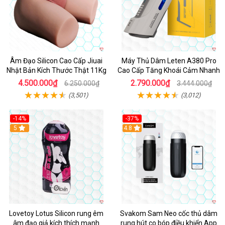
Âm Đạo Silicon Cao Cấp Jiuai
Máy Thủ Dâm Leten A380 Pro
Nhật Bản Kích Thước Thật 11Kg
Cao Cấp Tăng Khoái Cảm Nhanh
4.500.000₫
2.790.000₫
6.250.000₫
3.444.000₫
(3,501)
(3,012)
-14%
-37%
Hot
5
4.8
Lovetoy Lotus Silicon rung êm
Svakom Sam Neo cốc thủ dâm
âm đạo giả kích thích mạnh
rung hút co bóp điều khiển App