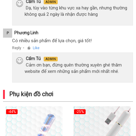
Cẩm Tú
ADMIN
Dạ, tùy vào từng khu vực xa hay gần, nhưng thường
không quá 2 ngày là nhận được hàng
Phương Linh
P
Có nhiều sản phẩm để lựa chọn, giá tốt!
Reply
Like
●
Cẩm Tú
ADMIN
Cảm ơn bạn, đừng quên thường xuyên ghé thăm
website để xem những sản phẩm mới nhất nhé.
Phụ kiện đồ chơi
-44%
-25%
Hot
Hot