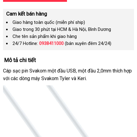
Cam kết bán hàng
Giao hàng toàn quốc (miễn phí ship)
Giao trong 30 phút tại HCM & Hà Nội, Bình Dương
Che tên sản phẩm khi giao hàng
24/7 Hotline:
0938411000
(bán xuyên đêm 24/24)
Mô tả chi tiết
Cáp sạc pin Svakom một đầu USB
phản
, một đầu 2,0mm thích hợp
s
với
dễ
các dòng máy Svakom Tyler và Keri.
hồi
ch
dàng