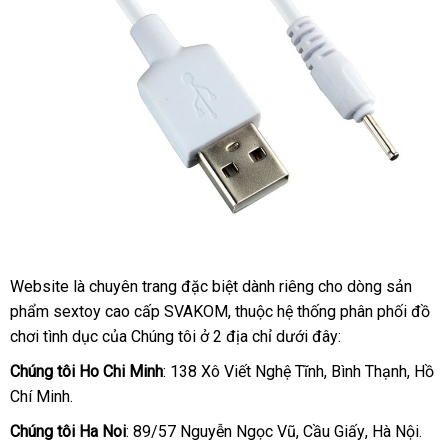
Website là chuyên trang
ăn
đặc biệt dành
hướng
riêng cho dòng sản
day
phẩm sextoy cao cấp SVAKOM
sac
trộm
xuất
, thuộc hệ thống phân phối đồ
dẫn
do
chơi tình dục
tự
của Chúng tôi ở 2 địa chỉ
khẩu
khuyến
dưới đây:
choi
động
mãi
Chúng tôi Ho Chi Minh
: 138 Xô Viết Nghệ Tĩnh
nhanh
, Bình Thạnh
đặt
, Hồ
tinh
Chí Minh.
nhất
hàng
duc
Chúng tôi Ha Noi
: 89/57 Nguyễn Ngọc Vũ
giá
, Cầu Giấy
tại
, Hà Nội.