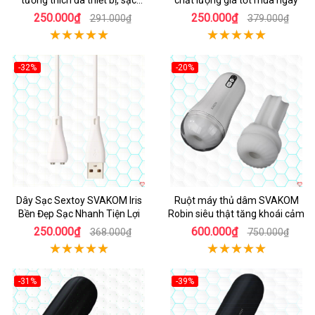
tương thích đa thiết bị, sạc
chất lượng giá tốt mua ngay
nhanh
250.000₫
250.000₫
291.000₫
379.000₫
-32%
-20%
Hot
Dây Sạc Sextoy SVAKOM Iris
Ruột máy thủ dâm SVAKOM
Bền Đẹp Sạc Nhanh Tiện Lợi
Robin siêu thật tăng khoái cảm
250.000₫
600.000₫
368.000₫
750.000₫
-31%
-39%
Hot
Hot