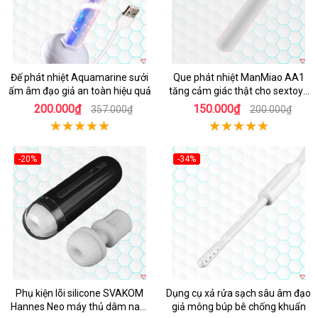
Đế phát nhiệt Aquamarine sưởi
Que phát nhiệt ManMiao AA1
ấm âm đạo giả an toàn hiệu quả
tăng cảm giác thật cho sextoys
âm đạo
200.000₫
150.000₫
357.000₫
200.000₫
-20%
-34%
Hot
Hot
Phụ kiện lõi silicone SVAKOM
Dụng cụ xả rửa sạch sâu âm đạo
Hannes Neo máy thủ dâm nam
giả mông búp bê chống khuẩn