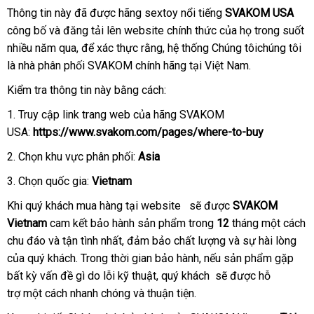
sỉ
nhà
Thông tin này
tự
đã
Pháp
được hãng sextoy nổi tiếng
SVAKOM USA
công bố
cửa
và đăng tải lên website chính thức
động
chiết
của họ trong suốt
nhiều năm qua
hàng
Pháp
,
xưởng
để xác thực rằng
giá
, hệ thống Chúng tôichúng tôi
khấu
là nhà phân phối SVAKOM chính hãng tại Việt Nam.
sỉ
Kiểm tra thông tin này bằng cách:
1
xách
. Truy cập link trang web
có
của hãng SVAKOM
USA:
tay
https://www.svakom.com/pages/where-to-buy
nên
mua
2
theo
. Chọn khu vực phân phối:
Asia
yêu
3
kho
. Chọn quốc gia:
Vietnam
cầu
hàng
chính
Khi quý khách mua hàng tại website
mới
sẽ
xách
được
SVAKOM
hãng
Vietnam
cam kết bảo hành sản phẩm trong
nhất
tay
12
tháng một cách
chu đáo
hàng
và tận tình nhất
có
, đảm bảo chất lượng
đặt
và sự hài lòng
sả
của quý khách
nhái
ở
. Trong thời gian bảo hành
nên
chính
,
Lazada
nếu sản phẩm gặp
hàng
xuấ
bất kỳ vấn đề gì do lỗi kỹ thuật
đâu
chọn
bình
, quý khách
hãng
nhanh
sẽ
mini
được hỗ
trợ một cách nhanh chóng
ở
và thuận tiện.
luận
nhất
đâu