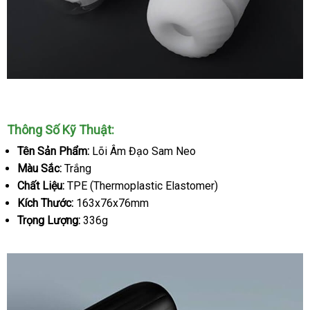
Lõi
âm
Thông Số Kỹ Thuật:
đạo
giả
Tên Sản Phẩm:
Lõi Âm Đạo Sam Neo
phụ
Màu Sắc:
Trắng
kiện
Chất Liệu:
TPE (Thermoplastic Elastomer)
cho
Kích Thước:
163x76x76mm
máy
Trọng Lượng:
336g
thủ
dâm
SVAKOM
Sam
Neo
Ruột