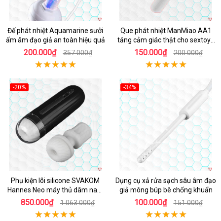
Đế phát nhiệt Aquamarine sưởi
Que phát nhiệt ManMiao AA1
ấm âm đạo giả an toàn hiệu quả
tăng cảm giác thật cho sextoys
âm đạo
200.000₫
150.000₫
357.000₫
200.000₫
-20%
-34%
Hot
Hot
Phụ kiện lõi silicone SVAKOM
Dụng cụ xả rửa sạch sâu âm đạo
Hannes Neo máy thủ dâm nam
giả mông búp bê chống khuẩn
siêu bền
850.000₫
100.000₫
1.063.000₫
151.000₫