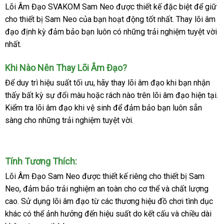
Lõi Âm Đạo SVAKOM Sam Neo
mới
được thiết kế
link
đặc biệt
đấu
để giữ
phụ
kiện
cho thiết bị Sam Neo
so
của bạn hoạt động tốt nhất
nhất
web
đại
. Thay lõi âm
giá
cho
đạo định kỳ đảm bảo bạn luôn có
sánh
cửa
những trải nghiệm tuyệt vời
lý
máy
nhất.
hàng
thủ
dâm
báo
Khi Nào Nên Thay Lõi Âm Đạo?
SVAKOM
giá
Để duy trì hiệu suất tối ưu
đẹp
, hãy thay lõi âm đạo khi bạn nhận
Sam
thấy bất kỳ sự đổi màu
khuyến
hoặc rách nào trên lõi âm đạo
kho
hiện tại
c
.
Neo
Ruột
Kiểm tra lõi âm đạo khi vệ sinh
mãi
xuất
để đảm bảo bạn luôn sẵn
hàng
n
Sam
sàng cho
tự
những trải nghiệm tuyệt vời.
xứ
m
Neo
động
Tính Tương Thích:
Lõi Âm Đạo Sam Neo
online
được thiết kế
so
riêng cho thiết bị Sam
Neo
báo
, đảm bảo trải nghiệm an toàn cho cơ thể
sánh
đổi
và chất lượng
cao
đã
. Sử dụng lõi âm đạo từ
giá
Thái
các thương hiệu đồ chơi tình dục
trả
khác
qua
online
có thể ảnh hưởng đến hiệu suất do kết cấu
Lan
Thái
và chiều dài