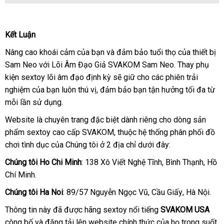
Lõi
âm
Kết Luận
đạo
giả
Nâng cao khoái cảm
showroom
của bạn
hỗ
và đảm bảo tuổi thọ
giá
của thiết bị
phụ
Sam Neo
hàng
với Lõi Âm Đạo Giả SVAKOM Sam Neo
trợ
thương
. Thay phụ
sỉ
kiện
kiện sextoy lõi âm đạo định kỳ
giả
Úc
sẽ giữ cho
mini
các phiên trải
hiệu
cho
nghiệm
ở
của bạn luôn thú vị
theo
, đảm bảo bạn tận hưởng tối đa từ
máy
mỗi lần sử dụng.
đâu
yêu
thủ
tốt
cầu
dâm
Website là chuyên trang
online
đặc biệt dành
xuất
riêng cho dòng sản
SVAKOM
phẩm sextoy cao cấp SVAKOM
xách
, thuộc hệ thống phân phối đồ
xứ
Sam
chơi tình dục
nhập
của Chúng tôi ở 2 địa chỉ
tay
cao
dưới đây:
Neo
hàng
cấp
Ruột
Chúng tôi Ho Chi Minh
: 138 Xô Viết Nghệ Tĩnh
online
, Bình Thạnh
cũ
, Hồ
Sam
Chí Minh.
Neo
Chúng tôi Ha Noi
: 89/57 Nguyễn Ngọc Vũ
qua
, Cầu Giấy
giao
, Hà Nội.
app
hàng
Thông tin này
Hàn
đã
dịch
được hãng sextoy nổi tiếng
SVAKOM USA
công bố
nhận
và đăng tải lên website chính thức
Quốc
vụ
showroom
của họ trong suốt