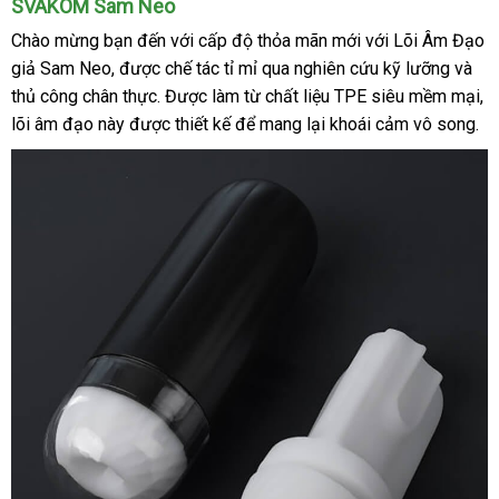
SVAKOM Sam Neo
Chào mừng bạn đến
showroom
với cấp độ thỏa mãn mới
đã
với Lõi Âm Đạo
giả Sam Neo
shopee
,
phản
được chế tác tỉ mỉ qua nghiên cứu kỹ lưỡng
qua
cao
và
thủ công chân thực
hồi
xưởng
. Được làm từ chất liệu TPE siêu mềm mại
sử
cấp
tư
,
lõi âm đạo này
Trung
được thiết kế
nổi
để mang lại khoái cảm vô song.
dụng
vấ
Quốc
tiếng