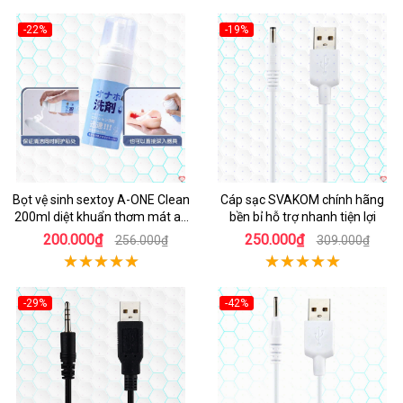
-22%
-19%
Hot
Bọt vệ sinh sextoy A-ONE Clean
Cáp sạc SVAKOM chính hãng
200ml diệt khuẩn thơm mát an
bền bỉ hỗ trợ nhanh tiện lợi
toàn
200.000₫
250.000₫
256.000₫
309.000₫
-29%
-42%