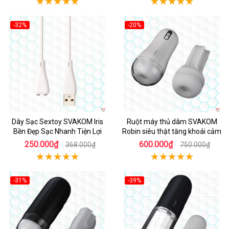
-32%
-20%
Hot
Dây Sạc Sextoy SVAKOM Iris
Ruột máy thủ dâm SVAKOM
Bền Đẹp Sạc Nhanh Tiện Lợi
Robin siêu thật tăng khoái cảm
250.000₫
600.000₫
368.000₫
750.000₫
-31%
-39%
Hot
Hot