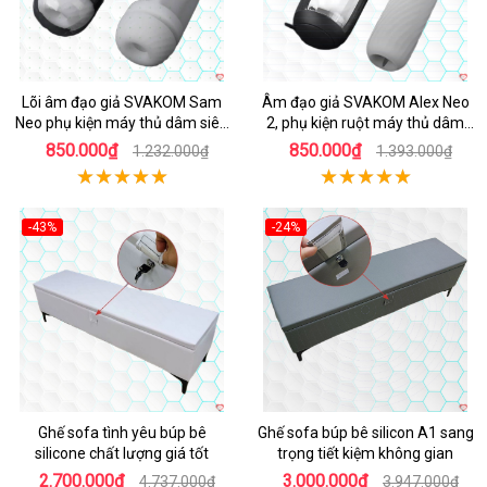
Lõi âm đạo giả SVAKOM Sam
Âm đạo giả SVAKOM Alex Neo
Neo phụ kiện máy thủ dâm siêu
2, phụ kiện ruột máy thủ dâm
thực
cao cấp
850.000₫
850.000₫
1.232.000₫
1.393.000₫
-43%
-24%
Ghế sofa tình yêu búp bê
Ghế sofa búp bê silicon A1 sang
silicone chất lượng giá tốt
trọng tiết kiệm không gian
2.700.000₫
3.000.000₫
4.737.000₫
3.947.000₫