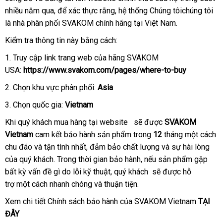
nhiều năm qua
hàng
shop
,
giao
để xác thực rằng
chính
, hệ thống Chúng tôichúng tôi
là nhà phân phối SVAKOM chính hãng tại Việt Nam.
hàng
hãng
Kiểm tra thông tin này bằng cách:
1
miễn
. Truy cập link trang web
rẻ
của hãng SVAKOM
USA:
phí
https://www.svakom.com/pages/where-to-buy
nhất
2
Trung
. Chọn khu vực phân phối:
Asia
Quốc
3
xách
. Chọn quốc gia:
Vietnam
tay
chính
Khi quý khách mua hàng tại website
nhận
sẽ
to
được
SVAKOM
hãng
Vietnam
cam kết bảo hành sản phẩm trong
xét
12
tháng một cách
chu đáo
có
và tận tình nhất
xuất
, đảm bảo chất lượng
hỗ
và sự hài lòng
Tru
của quý khách
nên
thương
. Trong thời gian bảo hành
khẩu
cũ
,
Nhật
nếu sản phẩm gặp
trợ
Qu
bất kỳ vấn đề gì do lỗi kỹ thuật
mua
hiệu
chợ
, quý khách
Bản
rẻ
sẽ
nơi
được hỗ
trợ một cách nhanh chóng
xuất
và thuận tiện.
nhất
bán
xứ
Xem chi tiết Chính sách bảo hành
Pháp
của SVAKOM Vietnam
TẠI
ĐÂY