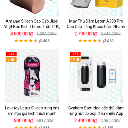
Âm Đạo Silicon Cao Cấp Jiuai
Máy Thủ Dâm Leten A380 Pro
Nhật Bản Kích Thước Thật 11Kg
Cao Cấp Tăng Khoái Cảm Nhanh
4.500.000₫
2.790.000₫
6.250.000₫
3.444.000₫
(3,501)
(3,012)
-14%
-37%
Hot
5
4.8
Lovetoy Lotus Silicon rung êm
Svakom Sam Neo cốc thủ dâm
âm đạo giả kích thích mạnh
rung hút co bóp điều khiển App
500.000₫
2.490.000₫
581.000₫
3.952.000₫
(2,988)
(2,759)