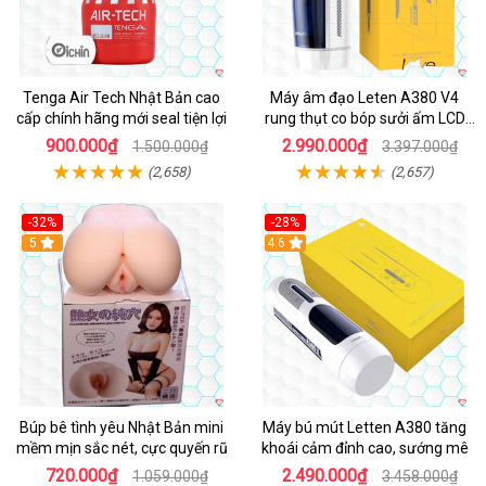
Tenga Air Tech Nhật Bản cao
Máy âm đạo Leten A380 V4
cấp chính hãng mới seal tiện lợi
rung thụt co bóp sưởi ấm LCD
đẹp
900.000₫
2.990.000₫
1.500.000₫
3.397.000₫
(2,658)
(2,657)
-32%
-28%
Hot
5
Hot
4.6
Búp bê tình yêu Nhật Bản mini
Máy bú mút Letten A380 tăng
mềm mịn sắc nét, cực quyến rũ
khoái cảm đỉnh cao, sướng mê
720.000₫
2.490.000₫
1.059.000₫
3.458.000₫