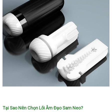
Sam
Neo
Lõi
âm
đạo
Tại Sao Nên Chọn Lõi Âm Đạo Sam Neo?
giả