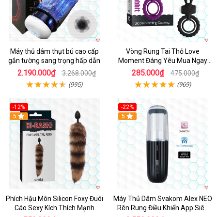
Máy thủ dâm thụt bú cao cấp
Vòng Rung Tai Thỏ Love
gắn tường sang trọng hấp dẫn
Moment Đáng Yêu Mua Ngay
Giá Tốt
2.190.000₫
285.000₫
3.268.000₫
475.000₫
(995)
(969)
-12%
-22%
Hot
5
5
Phích Hậu Môn Silicon Foxy Đuôi
Máy Thủ Dâm Svakom Alex NEO
Cáo Sexy Kích Thích Mạnh
Rên Rung Điều Khiển App Siêu