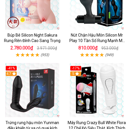
Búp Bê Silicon Night Sakura
Nút Chặn Hậu Môn Silicon Mr
Rung Rên Đỉnh Cao Sang Trọng
Play 10 Tần Số Rung Mạnh Mẽ
Kích Thích
2.780.000₫
810.000₫
3.971.000₫
953.000₫
(953)
(949)
-41%
-17%
Hot
4.7
5
Trứng rung hậu môn Yunman
Máy Rung Crazy Bull White Flora
điều khiển từ xa có quai kích
12 Chế Độ Siêu Thật, Kích Thích