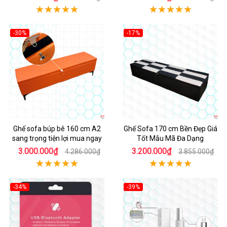
-30%
-17%
Ghế sofa búp bê 160 cm A2
Ghế Sofa 170 cm Bền Đẹp Giá
sang trọng tiện lợi mua ngay
Tốt Mẫu Mã Đa Dạng
3.000.000₫
3.200.000₫
4.286.000₫
3.855.000₫
-34%
-39%
Hot