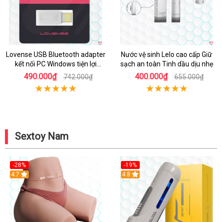
Lovense USB Bluetooth adapter
Nước vệ sinh Lelo cao cấp Giữ
kết nối PC Windows tiện lợi
sạch an toàn Tinh dầu dịu nhẹ
nhanh chóng
490.000₫
400.000₫
742.000₫
655.000₫
Sextoy Nam
-28%
-19%
4.7
Hot
4.8