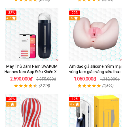
-32%
-20%
Hot
4.7
Hot
5
Máy Thủ Dâm Nam SVAKOM
Âm đạo giả silicone mềm mại
Hannes Neo App Điều Khiển Xa
vùng tam giác vàng siêu thực
Cao Cấp
2.690.000₫
1.050.000₫
3.955.000₫
1.312.000₫
(2,715)
(2,699)
-40%
-12%
Hot
5
Hot
4.7