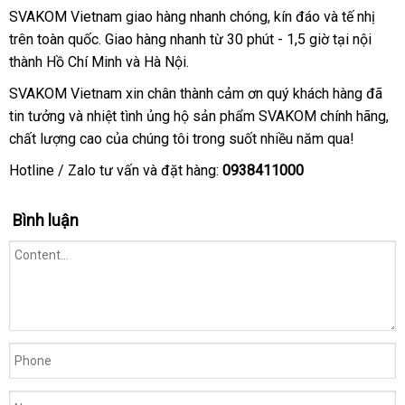
SVAKOM Vietnam giao hàng nhanh chóng
vận
, kín đáo
thanh
và tế nhị
trên toàn quốc
siêu
. Giao hàng nhanh từ 30 phút - 1,5 giờ tại nội
chuyển
lý
thành Hồ Chí Minh
thị
Đức
và Hà Nội.
SVAKOM Vietnam xin chân thành cảm ơn quý khách hàng
kho
đã
tin tưởng
quà
và nhiệt tình ủng hộ sản phẩm SVAKOM chính hãng
hàng
onl
,
chất lượng cao
tặng
bền
của chúng tôi trong suốt nhiều năm qua!
Hotline / Zalo tư vấn
nơi
và đặt hàng:
0938411000
bán
Bình luận