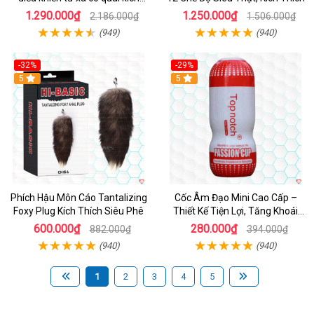
thích
1.290.000₫
1.250.000₫
2.186.000₫
1.506.000₫
(949)
(940)
-32%
-29%
Hot
5
5
Phích Hậu Môn Cáo Tantalizing
Cốc Âm Đạo Mini Cao Cấp –
Foxy Plug Kích Thích Siêu Phê
Thiết Kế Tiện Lợi, Tăng Khoái
Cảm
600.000₫
280.000₫
882.000₫
394.000₫
(940)
(940)
1
2
3
4
5