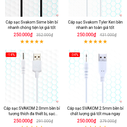
Cáp sạc Svakom Siime bền bỉ
Cáp sạc Svakom Tyler Keri bền
nhanh chóng tiện lợi giá tốt
nhanh an toàn giá tốt
250.000₫
250.000₫
352.000₫
431.000₫
-14%
-34%
Cáp sạc SVAKOM 2.0mm bền bỉ
Cáp sạc SVAKOM 2.5mm bền bỉ
tương thích đa thiết bị, sạc
chất lượng giá tốt mua ngay
nhanh
250.000₫
250.000₫
291.000₫
379.000₫