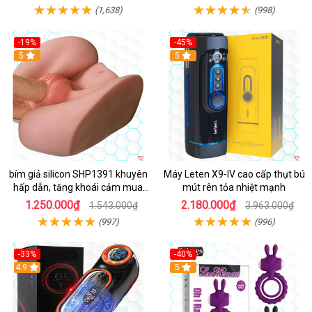
(1,638)
(998)
-19%
-45%
Hot
5
Hot
5
bím giả silicon SHP1391 khuyên
Máy Leten X9-IV cao cấp thụt bú
hấp dẫn, tăng khoái cảm mua
mút rên tỏa nhiệt mạnh
ngay
1.250.000₫
2.180.000₫
1.543.000₫
3.963.000₫
(997)
(996)
-33%
-40%
Hot
4.9
5