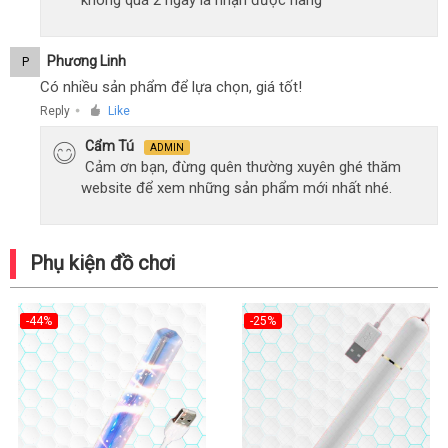
không quá 2 ngày là nhận được hàng
Phương Linh
P
Có nhiều sản phẩm để lựa chọn, giá tốt!
Reply
Like
●
Cẩm Tú
ADMIN
Cảm ơn bạn, đừng quên thường xuyên ghé thăm
website để xem những sản phẩm mới nhất nhé.
Phụ kiện đồ chơi
-44%
-25%
Hot
Hot