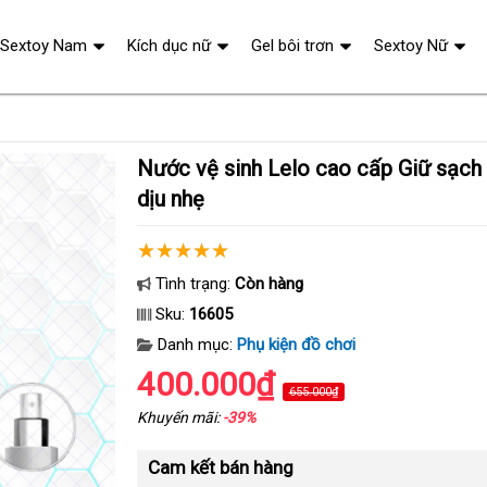
Sextoy Nam
Kích dục nữ
Gel bôi trơn
Sextoy Nữ
Nước vệ sinh Lelo cao cấp Giữ sạch an toàn Tinh dầu
dịu nhẹ
Tình trạng:
Còn hàng
Sku:
16605
Danh mục:
Phụ kiện đồ chơi
400.000₫
655.000₫
Khuyến mãi:
-39%
Cam kết bán hàng