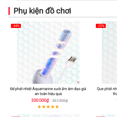
Phụ kiện đồ chơi
-44%
-25%
Hot
Hot
Đế phát nhiệt Aquamarine sưởi ấm âm đạo giả
Que phát nh
an toàn hiệu quả
th
200.000₫
357.000₫