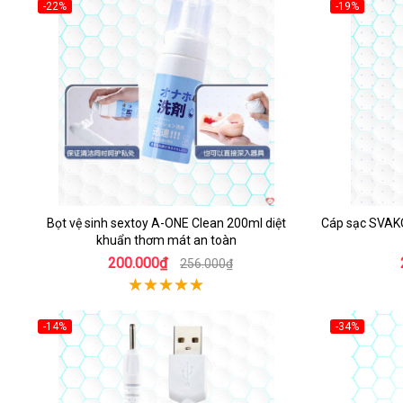
-22%
-19%
Hot
Bọt vệ sinh sextoy A-ONE Clean 200ml diệt
Cáp sạc SVAKO
khuẩn thơm mát an toàn
200.000₫
256.000₫
-14%
-34%