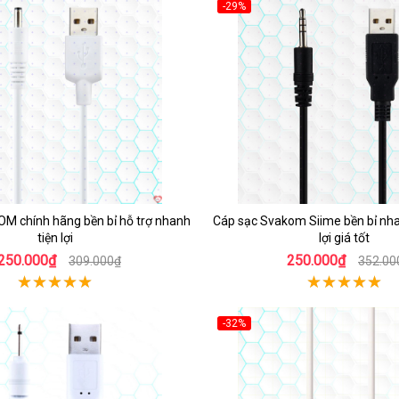
-29%
M chính hãng bền bỉ hỗ trợ nhanh
Cáp sạc Svakom Siime bền bỉ nha
tiện lợi
lợi giá tốt
250.000₫
250.000₫
309.000₫
352.00
-32%