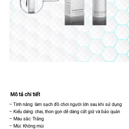
Mô tả chi tiết
– Tính năng: làm sạch đồ chơi người lớn sau khi sử dụng
– Kiểu dáng: chai
thống
, thon gọn dễ dàng cất giữ
Hàn
và bảo quản
– Màu sắc: Trắng
kê
Quốc
– Mùi: Không mùi