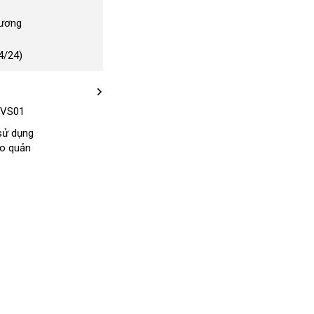
Dương
4/24)
_VS01
 sử dụng
ảo quản