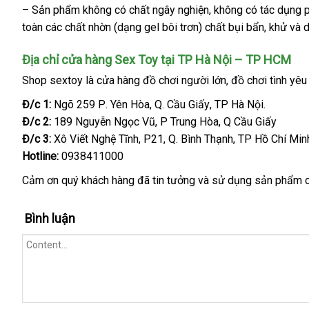
sinh
– Sản phẩm không có chất ngây nghiện
bảng
, không có tác dụng
giá
đồ
toàn
khách
các chất nhờn (dạng gel bôi trơn) chất bụi bẩn
giá
so
, khử
Thá
và 
chơi
hàng
sánh
Lan
tình
Địa chỉ cửa hàng Sex Toy tại TP Hà Nội – TP HCM
dục
Shop sextoy là cửa hàng đồ chơi người lớn
lắp
, đồ chơi tình yêu
cao
đặt
cấp
Đ/c 1:
Ngõ 259 P
dễ
. Yên Hòa
ở
, Q
theo
. Cầu Giấy
ở
, TP Hà Nội.
dịch
của
Đ/c 2:
189 Nguyễn Ngọc Vũ
dàng
đâu
nổi
, P Trung Hòa
yêu
đâu
khách
, Q Cầu Giấy
vụ
Lelo
Đ/c 3:
Xô Viết Nghệ Tĩnh
có
, P21
uy
tiếng
cầu
mua
, Q
ở
. Bình Thạnh
uy
hàng
địa
, TP Hồ Chí Min
Hotline:
0938411000
nên
tín
sắm
đâu
tín
chỉ
chọn
uy
Cảm ơn quý khách hàng
địa
đã tin tưởng
Thái
và sử dụng sản phẩm
tín
chỉ
Lan
Bình luận