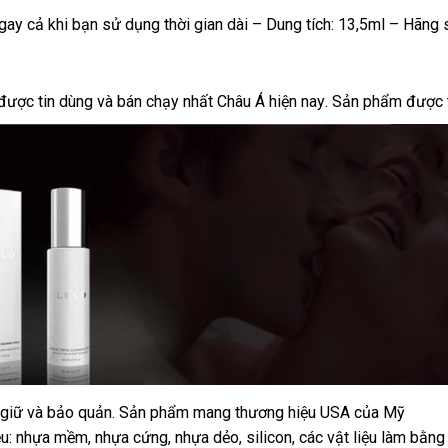
gay cả khi bạn sử dụng thời gian dài – Dung tích: 13,5ml – Hãng
so
được tin dùng
giá
và bán chạy nhất Châu Á
danh
hiện nay
sản
. Sản phẩm
tham
được t
sánh
sỉ
sách
xuất
khảo
 giữ
sản
và bảo quản
thương
. Sản phẩm mang thương hiệu USA
hỗ
của Mỹ
iệu: nhựa mềm
xuất
Mỹ
, nhựa cứng
hiệu
lấy
, nhựa dẻo
có
, silicon
nhập
,
nhập
các vật liệu làm bằng
trợ