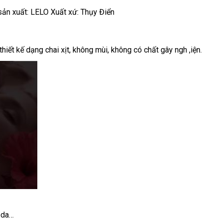
 sản xuất: LELO
Xuất xứ:
Thụy Điển
hiết kế dạng chai xịt
online
, không mùi
siêu
, không có chất gây ngh ,iện.
thị
 da…