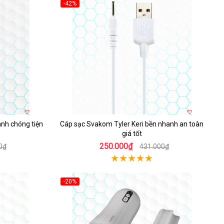
-42%
nh chóng tiện
Cáp sạc Svakom Tyler Keri bền nhanh an toàn
giá tốt
250.000₫
0₫
431.000₫
-20%
Hot