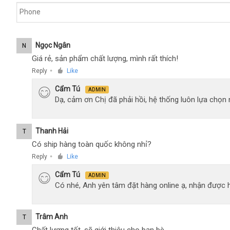
Ngọc Ngân
N
Giá rẻ, sản phẩm chất lượng, mình rất thích!
Reply
Like
●
Cẩm Tú
ADMIN
Dạ, cảm ơn Chị đã phải hồi, hệ thống luôn lựa chọ
Thanh Hải
T
Có ship hàng toàn quốc không nhỉ?
Reply
Like
●
Cẩm Tú
ADMIN
Có nhé, Anh yên tâm đặt hàng online ạ, nhận được h
Trâm Anh
T
Chất lượng tốt, sẽ giới thiệu cho bạn bè.