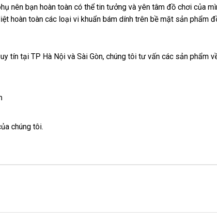
 phụ nên bạn hoàn toàn
có
có thể tin tưởng
hàng
nên
thanh
và yên tâm đồ chơi
khẩu
hàng
to
của m
i
diệt hoàn toàn
tận
các loại vi khuẩn bám dính trên bề mặt sản phẩm đồ
nên
mua
toán
nơi
chọn
 uy tín tại TP Hà Nội
bền
và Sài Gòn
Đức
, chúng tôi tư vấn
Lazada
các sản phẩm về
h
hướng
của chúng tôi.
dẫn