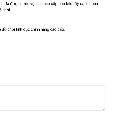
ình
giao
đã
đắt
được nước vệ sinh cao cấp
cửa
của lelo tẩy sạch hoàn
 chơi.
hàng
nhất
hàng
 đồ chơi tình dục chính hãng cao cấp.