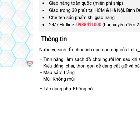
Giao hàng toàn quốc (miễn phí ship)
Giao trong 30 phút tại HCM & Hà Nội, Bình 
Che tên sản phẩm khi giao hàng
24/7 Hotline:
0938411000
(bán xuyên đêm 2
Thông tin
Nước vệ sinh đồ chơi tình dục cao cấp
giảm
của Lelo
giá
– Tính năng: làm sạch đồ chơi người lớn sau khi
– Kiểu dáng: chai
thảo
, thon gọn dễ dàng cất giữ
mua
và b
– Màu sắc: Trắng
luận
sắm
– Mùi: Không mùi
– Tác dụng phụ: Không có