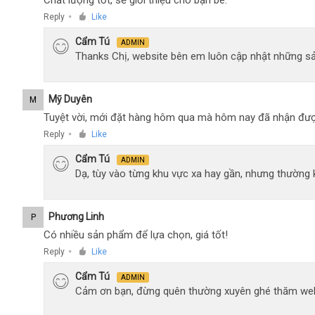
Reply
Like
●
Cẩm Tú
ADMIN
Thanks Chị, website bên em luôn cập nhật những sả
Mỹ Duyên
M
Tuyệt vời, mới đặt hàng hôm qua mà hôm nay đã nhận đượ
Reply
Like
●
Cẩm Tú
ADMIN
Dạ, tùy vào từng khu vực xa hay gần, nhưng thường
Phương Linh
P
Có nhiều sản phẩm để lựa chọn, giá tốt!
Reply
Like
●
Cẩm Tú
ADMIN
Cảm ơn bạn, đừng quên thường xuyên ghé thăm web