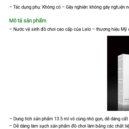
– Tác dụng phụ: Không có – Gây nghiện: không gây ngh,iện n
Mô tả sản phẩm
– Nước vệ sinh đồ chơi cao cấp
link
của Lelo – thương hiệu Mỹ
web
– Dung tích sản phẩm 13.5 ml vô cùng nhỏ gọn
khuyến
, dễ dàng cất
Nước
– Dễ dàng làm sạch sản phẩm đồ chơi làm bằng
vệ
mãi
bảng
các chất l