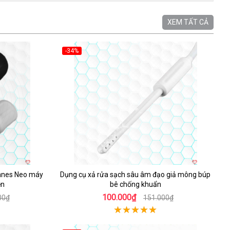
XEM TẤT CẢ
-34%
Hot
annes Neo máy
Dụng cụ xả rửa sạch sâu âm đạo giả mông búp
ền
bê chống khuẩn
100.000₫
00₫
151.000₫