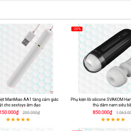
-20%
Hot
iệt ManMiao AA1 tăng cảm giác
Phụ kiện lõi silicone SVAKOM H
ật cho sextoys âm đạo
thủ dâm nam siêu b
150.000₫
850.000₫
200.000₫
1.063.0