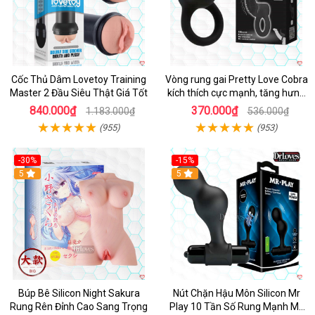
Cốc Thủ Dâm Lovetoy Training
Vòng rung gai Pretty Love Cobra
Master 2 Đầu Siêu Thật Giá Tốt
kích thích cực mạnh, tăng hưng
phấn
840.000₫
370.000₫
1.183.000₫
536.000₫
(955)
(953)
-30%
-15%
Hot
5
Hot
5
Búp Bê Silicon Night Sakura
Nút Chặn Hậu Môn Silicon Mr
Rung Rên Đỉnh Cao Sang Trọng
Play 10 Tần Số Rung Mạnh Mẽ