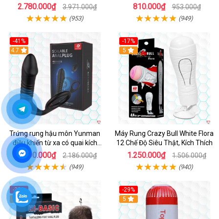
Kích Thích
2.780.000₫
810.000₫
3.971.000₫
953.000₫
(953)
(949)
-41%
-17%
Hot
4.7
5
Trứng rung hậu môn Yunman
Máy Rung Crazy Bull White Flora
điều khiển từ xa có quai kích
12 Chế Độ Siêu Thật, Kích Thích
thích
1.290.000₫
1.250.000₫
2.186.000₫
1.506.000₫
(949)
(940)
-32%
-29%
Hot
5
5