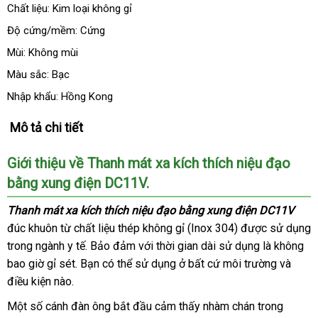
Chất liệu: Kim loại không gỉ
Độ cứng/mềm: Cứng
Mùi: Không mùi
Màu sắc: Bạc
Nhập khẩu: Hồng Kong
Mô tả chi tiết
Giới thiệu về Thanh mát xa kích thích niệu đạo
bằng xung điện DC11V.
Thanh mát xa kích thích niệu đạo bằng xung điện DC11V
đúc khuôn từ chất liệu thép không gỉ (Inox 304)
miễn
được sử dụng
trong ngành y tế
Lazada
. Bảo đảm
nhập
với thời gian dài sử dụng là không
phí
bao giờ gỉ sét
tham
. Bạn
voucher
có thể sử dụng ở
khẩu
giảm
bất cứ môi trường
mua
và
điều kiện nào.
khảo
giá
sắm
Một số cánh đàn ông bắt đầu cảm thấy nhàm chán trong