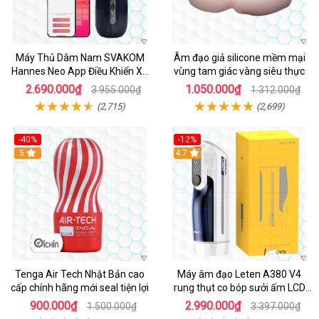
Máy Thủ Dâm Nam SVAKOM
Âm đạo giả silicone mềm mại
Hannes Neo App Điều Khiển Xa
vùng tam giác vàng siêu thực
Cao Cấp
2.690.000₫
1.050.000₫
3.955.000₫
1.312.000₫
(2,715)
(2,699)
-40%
-12%
Hot
5
Hot
4.7
Tenga Air Tech Nhật Bản cao
Máy âm đạo Leten A380 V4
cấp chính hãng mới seal tiện lợi
rung thụt co bóp sưởi ấm LCD
đẹp
900.000₫
2.990.000₫
1.500.000₫
3.397.000₫