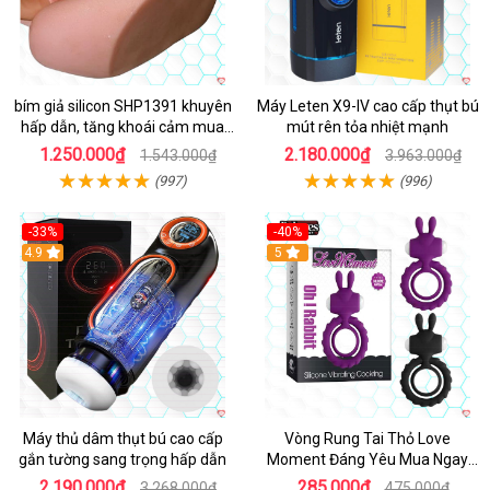
bím giả silicon SHP1391 khuyên
Máy Leten X9-IV cao cấp thụt bú
hấp dẫn, tăng khoái cảm mua
mút rên tỏa nhiệt mạnh
ngay
1.250.000₫
2.180.000₫
1.543.000₫
3.963.000₫
(997)
(996)
-33%
-40%
Hot
4.9
5
Máy thủ dâm thụt bú cao cấp
Vòng Rung Tai Thỏ Love
gắn tường sang trọng hấp dẫn
Moment Đáng Yêu Mua Ngay
Giá Tốt
2.190.000₫
285.000₫
3.268.000₫
475.000₫