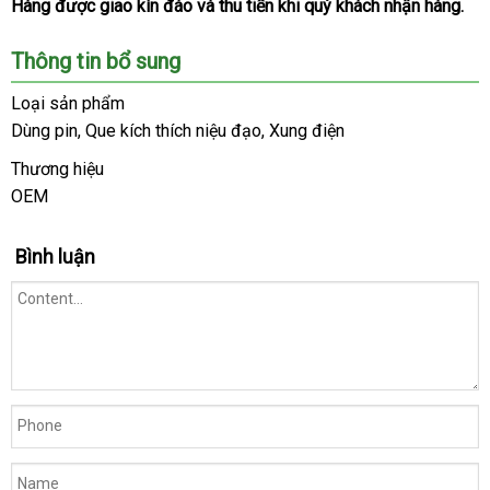
Hàng
Hàn
được giao kín đáo
đắt
và thu tiền khi quý khách nhận hàng.
Quốc
nhất
Thông tin bổ sung
Loại sản phẩm
Dùng pin
cửa
, Que kích thích niệu đạo
thương
, Xung điện
hàng
hiệu
Thương hiệu
OEM
Bình luận