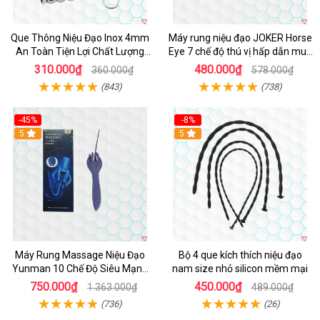
Que Thông Niệu Đạo Inox 4mm
Máy rung niệu đạo JOKER Horse
An Toàn Tiện Lợi Chất Lượng
Eye 7 chế độ thú vị hấp dẫn mua
Cao
ngay
310.000₫
480.000₫
360.000₫
578.000₫
(843)
(738)
-45%
-8%
Hot
5
5
Máy Rung Massage Niệu Đạo
Bộ 4 que kích thích niệu đạo
Yunman 10 Chế Độ Siêu Mạnh
nam size nhỏ silicon mềm mại
Thư Giãn
750.000₫
450.000₫
1.363.000₫
489.000₫
(736)
(26)