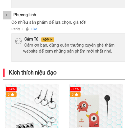
Phương Linh
P
Có nhiều sản phẩm để lựa chọn, giá tốt!
Reply
Like
●
Cẩm Tú
ADMIN
Cảm ơn bạn, đừng quên thường xuyên ghé thăm
website để xem những sản phẩm mới nhất nhé.
Kích thích niệu đạo
-14%
-17%
Hot
5
Hot
5