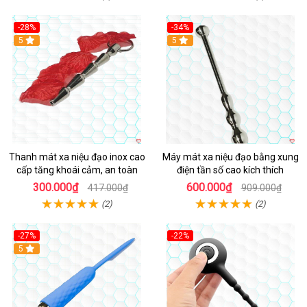
-28%
-34%
Hot
5
Hot
5
Thanh mát xa niệu đạo inox cao
Máy mát xa niệu đạo bằng xung
cấp tăng khoái cảm, an toàn
điện tần số cao kích thích
300.000₫
600.000₫
417.000₫
909.000₫
(2)
(2)
-27%
-22%
Hot
5
Hot