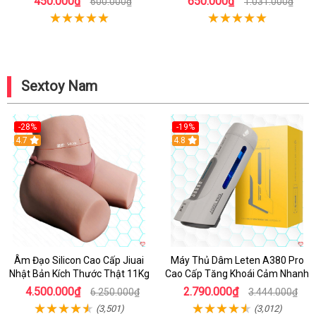
450.000₫
650.000₫
600.000₫
1.031.000₫
Sextoy Nam
-28%
-19%
4.7
Hot
4.8
Âm Đạo Silicon Cao Cấp Jiuai
Máy Thủ Dâm Leten A380 Pro
Nhật Bản Kích Thước Thật 11Kg
Cao Cấp Tăng Khoái Cảm Nhanh
4.500.000₫
2.790.000₫
6.250.000₫
3.444.000₫
(3,501)
(3,012)