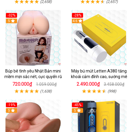
(2,658)
(2,657)
-32%
-28%
Hot
5
Hot
4.6
Búp bê tình yêu Nhật Bản mini
Máy bú mút Letten A380 tăng
mềm mịn sắc nét, cực quyến rũ
khoái cảm đỉnh cao, sướng mê
720.000₫
2.490.000₫
1.059.000₫
3.458.000₫
(1,638)
(998)
-19%
-45%
Hot
5
Hot
5