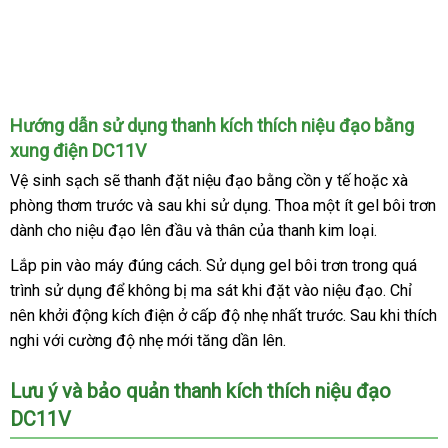
Được
Hướng dẫn sử dụng thanh kích thích niệu đạo bằng
đúc
xung điện DC11V
khuôn
Vệ sinh sạch
nhập
sẽ thanh đặt niệu đạo bằng cồn y tế
giao
hoặc xà
từ
kim
phòng thơm trước
khẩu
tận
và sau khi sử dụng
ở
. Thoa một ít gel bôi trơn
hàng
loại
dành cho niệu đạo lên đầu
nơi
lừa
và thân
tiki
của thanh kim loại.
đâu
thép
đảo
Lắp pin vào máy đúng cách
giá
. Sử dụng gel bôi trơn trong
bền
quá
không
trình sử dụng
nổi
để không bị ma sát khi đặt vào niệu đạo
bán
so
. Chỉ
gỉ
giá
,
nên khởi động kích điện ở cấp độ nhẹ nhất trước
tiếng
thanh
. Sau khi thích
sánh
bán
thanh
nghi
dễ
với cường độ nhẹ mới tăng dần lên.
toán
lẻ
mát
dàng
xa
Lưu ý
vận
và bảo quản thanh kích thích niệu đạo
kích
DC11V
chuyển
thích
niệu