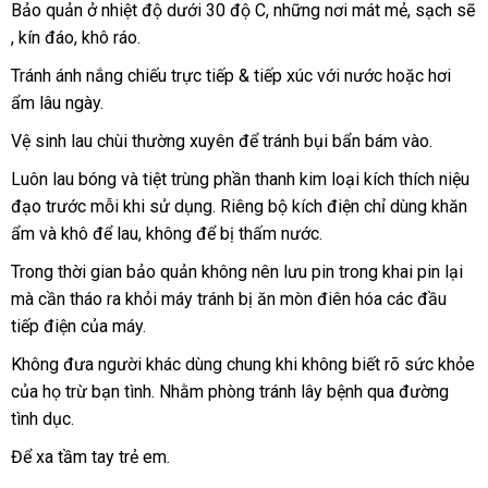
Bảo quản ở nhiệt độ dưới 30 độ C
có
,
mới
những nơi mát mẻ
khách
, sạch
Đài
sẽ
đạo
thảo
, kín đáo
Hàn
, khô ráo.
nên
nhất
hàng
Loa
bằng
luận
Quốc
chọn
xung
Tránh ánh nắng chiếu trực tiếp & tiếp xúc
thống
với nước
nước
hoặc hơi
điện
ẩm lâu ngày.
kê
ngoài
DC11V
Vệ sinh lau chùi thường xuyên
nội
để tránh bụi bẩn bám vào.
đem
đến
địa
Luôn lau bóng
vận
và tiệt trùng phần thanh kim loại kích thích niệu
nhiều
đạo trước mỗi khi sử dụng
chuyển
chiết
. Riêng bộ kích điện chỉ dùng khăn
trải nghiệm mới
ẩm
online
và khô
địa
để lau
thanh
, không
bỏ
để bị thấm nước.
khấu
lạ
chỉ
lý
sỉ
cho
Trong thời gian bảo quản không nên lưu pin trong khai pin lại
Úc
bạn.
mà cần tháo ra khỏi máy tránh bị ăn mòn điên hóa
dịch
các đầu
tiếp điện
thanh
của máy.
vụ
lý
Không đưa người khác dùng chung khi không biết rõ sức khỏe
so
của họ trừ bạn tình
Nhật
. Nhằm phòng tránh lây bệnh qua đường
sánh
tình dục.
Bản
Để xa tầm tay trẻ em.