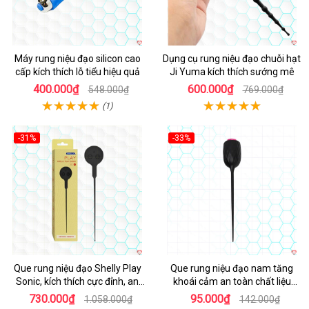
Máy rung niệu đạo silicon cao
Dụng cụ rung niệu đạo chuỗi hạt
cấp kích thích lỗ tiểu hiệu quả
Ji Yuma kích thích sướng mê
400.000₫
600.000₫
548.000₫
769.000₫
(1)
-31%
-33%
Hot
Que rung niệu đạo Shelly Play
Que rung niệu đạo nam tăng
Sonic, kích thích cực đỉnh, an
khoái cảm an toàn chất liệu
toàn
mềm mại
730.000₫
95.000₫
1.058.000₫
142.000₫