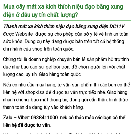
Mua cây mát xa kích thích niệu đạo bằng xung
điện ở đâu uy tín chất lượng?
Thanh mát xa kích thích niệu đạo bằng xung điện DC11V
có
được Website
khuyến
được sự cho phép
giảm
của sở y tế về tính an toàn
nên
sức khỏe
giá
. Dụng cụ này đang
mãi
qua
được bán trên
giá
vận
tất cả hệ thống
mua
chi nhánh
rẻ
hàng
của shop trên toàn quốc.
app
chuyển
Hiệu
Chúng tôi là doanh nghiệp chuyên bán lẻ sản phẩm hỗ trợ tình
dục như bao cao su
facebook
, gel bôi trơn
rẻ
, đồ chơi người lớn
vệ
với chất
lượng cao
sửa
, uy tín
thương
. Giao hàng toàn quốc.
nhất
sinh
chữa
hiệu
Thái
Nếu có nhu cầu mua hàng
mới
, tư vấn sản phẩm
nổi
thì
dễ
các bạn
khuyến
có thể
Lan
liên hệ
bảng
với shopkiss
chất
để
Trung
được tư vấn trực tiếp
nhất
tiếng
giá
nhé
dàng
đấu
. Giao hàng
mãi
nhanh chóng
giá
tham
, bảo mật thông tin
lượng
Quốc
thanh
, đóng gói cẩn thận
sỉ
giá
tiki
, hình thức
thanh toán đa dạng tùy vào khách hàng.
khảo
lý
Zalo – Viber:
0938411000
so
nếu có thắc mắc
nhanh
các bạn
nước
có thể
liên hệ
nơi
để
kho
được tư vấn.
sánh
nhất
ngoài
bán
hàng