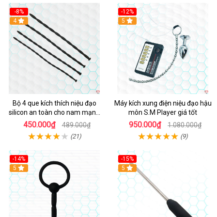
-8%
-12%
4
Hot
5
Bộ 4 que kích thích niệu đạo
Máy kích xung điện niệu đạo hậu
silicon an toàn cho nam mạnh
môn S.M Player giá tốt
mẽ
450.000₫
950.000₫
489.000₫
1.080.000₫
(21)
(9)
-14%
-15%
5
Hot
5