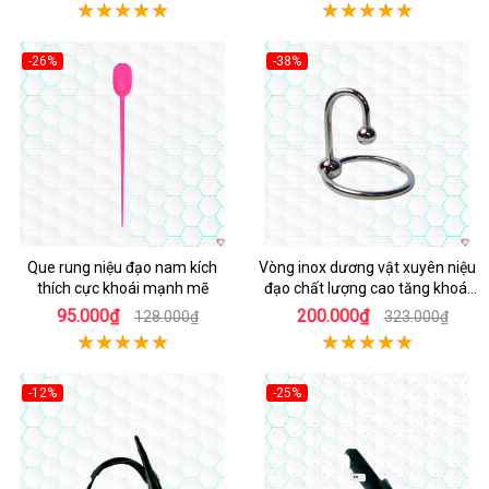
-26%
-38%
Que rung niệu đạo nam kích
Vòng inox dương vật xuyên niệu
thích cực khoái mạnh mẽ
đạo chất lượng cao tăng khoái
cảm
95.000₫
200.000₫
128.000₫
323.000₫
-12%
-25%