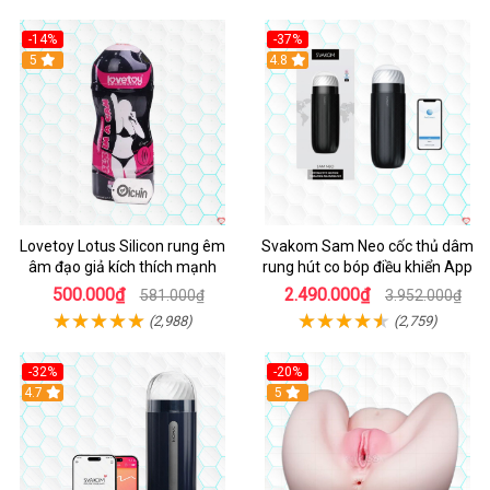
-14%
-37%
Hot
5
4.8
Lovetoy Lotus Silicon rung êm
Svakom Sam Neo cốc thủ dâm
âm đạo giả kích thích mạnh
rung hút co bóp điều khiển App
500.000₫
2.490.000₫
581.000₫
3.952.000₫
(2,988)
(2,759)
-32%
-20%
Hot
4.7
Hot
5