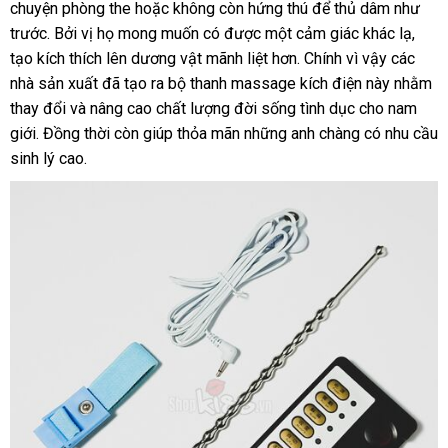
chuyện phòng the
thanh
hoặc không còn hứng thú
địa
để thủ dâm như
trước
sửa
. Bởi vị họ
mini
mong muốn có
lý
có
được một cảm giác khác lạ
chỉ
phân
,
tạo kích thích lên dương vật mãnh liệt hơn
chữa
nên
hàng
. Chính vì vậy
giá
các
phối
nhà sản xuất
tổng
đã tạo ra bộ thanh massage kích điện này
chọn
Hiệu
bán
facebo
nhằm
thay đổi
hướng
và nâng cao chất lượng đời sống tình dục cho nam
hợp
giới
Nhật
. Đồng thời còn giúp thỏa mãn
dẫn
Trung
những anh chàng có nhu cầu
sinh lý cao.
Bản
Quốc