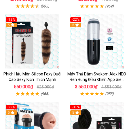
(995)
(969)
-12%
-22%
Hot
5
5
Phích Hậu Môn Silicon Foxy Đuôi
Máy Thủ Dâm Svakom Alex NEO
Cáo Sexy Kích Thích Mạnh
Rên Rung Điều Khiển App Siêu
Phê
550.000₫
3.550.000₫
625.000₫
4.551.000₫
(965)
(958)
-29%
-31%
Hot
5
5