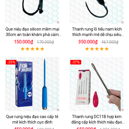
Que niệu đạo silicon mềm mại
Thanh rung lỗ tiểu nam kích
30cm an toàn khám phá cảm
thích mạnh mẽ dễ chịu siêu
giác
sướng
150.000₫
350.000₫
170.000₫
467.000₫
-25%
-37%
Hot
Hot
Que rung niệu đạo cao cấp tê
Thanh rung DC11B hợp kim
mê kích thích cực đỉnh
đẳng cấp kích thích niệu đạo
mạnh mẽ