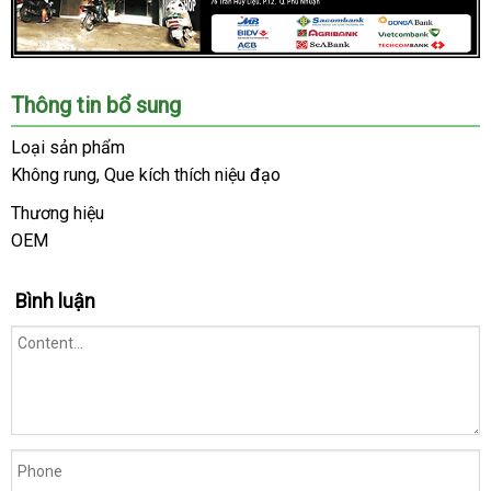
Chúng
Thông tin bổ sung
tôi
là
Loại sản phẩm
hệ
Không rung
hàng
, Que kích thích niệu đạo
thống
Hiệu
Shop
Thương hiệu
lớn
OEM
xuất
,
khẩu
uy
Bình luận
tín
trong
ngành
đồ
chơi
người
lớn.