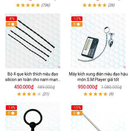
(736)
(26)
-8%
-12%
4
Hot
5
Bộ 4 que kích thích niệu đạo
Máy kích xung điện niệu đạo hậu
silicon an toàn cho nam mạnh
môn S.M Player giá tốt
mẽ
450.000₫
950.000₫
489.000₫
1.080.000₫
(21)
(9)
-14%
-15%
5
Hot
5