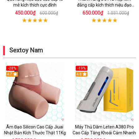
mê kích thích cực đỉnh
đẳng cấp kích thích niệu đạo
mạnh mẽ
450.000₫
650.000₫
600.000₫
1.031.000₫
Sextoy Nam
-28%
-19%
4.7
Hot
4.8
Âm Đạo Silicon Cao Cấp Jiuai
Máy Thủ Dâm Leten A380 Pro
Nhật Bản Kích Thước Thật 11Kg
Cao Cấp Tăng Khoái Cảm Nhanh