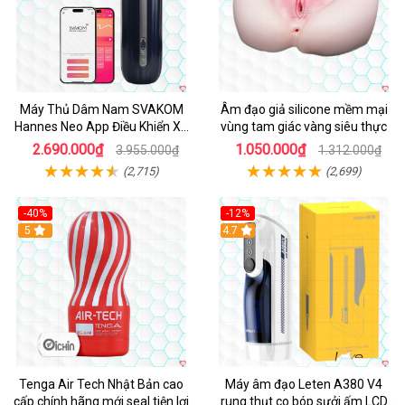
Máy Thủ Dâm Nam SVAKOM
Âm đạo giả silicone mềm mại
Hannes Neo App Điều Khiển Xa
vùng tam giác vàng siêu thực
Cao Cấp
2.690.000₫
1.050.000₫
3.955.000₫
1.312.000₫
(2,715)
(2,699)
-40%
-12%
Hot
5
Hot
4.7
Tenga Air Tech Nhật Bản cao
Máy âm đạo Leten A380 V4
cấp chính hãng mới seal tiện lợi
rung thụt co bóp sưởi ấm LCD