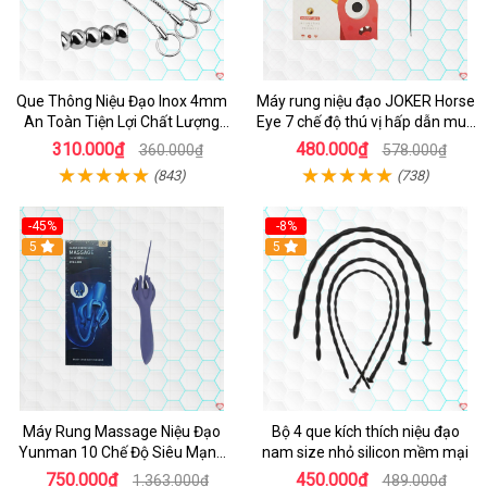
Que Thông Niệu Đạo Inox 4mm
Máy rung niệu đạo JOKER Horse
An Toàn Tiện Lợi Chất Lượng
Eye 7 chế độ thú vị hấp dẫn mua
Cao
ngay
310.000₫
480.000₫
360.000₫
578.000₫
(843)
(738)
-45%
-8%
Hot
5
5
Máy Rung Massage Niệu Đạo
Bộ 4 que kích thích niệu đạo
Yunman 10 Chế Độ Siêu Mạnh
nam size nhỏ silicon mềm mại
Thư Giãn
750.000₫
450.000₫
1.363.000₫
489.000₫