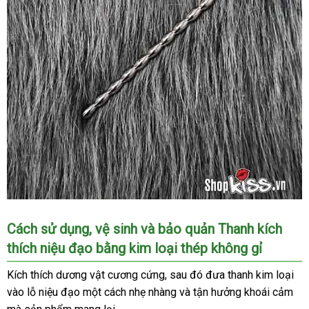
Thanh
Cách sử dụng
tiết
, vệ sinh
hướng
và bảo quản Thanh kích
kích
thích niệu đạo bằng kim loại thép không gỉ
kiệm
dẫn
thích
niệu
Kích thích dương vật cương cứng
to
,
ở
sau đó đưa thanh kim loại
đạo
vào lỗ niệu đạo một cách nhẹ nhàng
đâu
mới
và tận hưởng khoái cảm
tổ
bằng