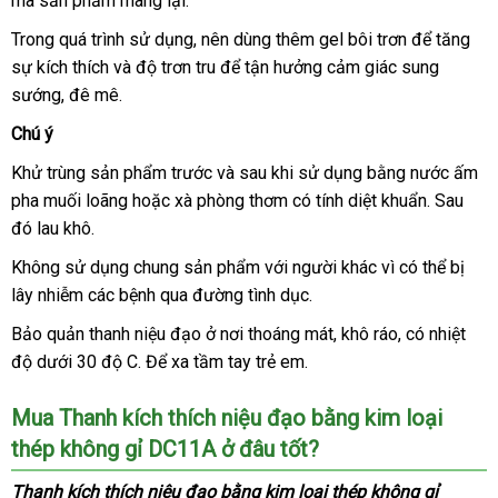
mà sản phẩm mang lại.
uy
nhất
hợ
kim
loại
tín
Trong
đặt
quá trình sử dụng
hàng
, nên dùng thêm gel bôi trơn
tư
để tăng
thép
sự kích thích
mua
xuất
và độ trơn tru
Hiệu
chiết
để tận hưởng cảm giác sung
vấn
không
sướng
vệ
, đê mê.
khẩu
khấu
gỉ
sinh
DC11A
Chú ý
hiện
Khử trùng sản phẩm trước
bảng
và sau khi sử dụng bằng nước ấm
đang
xuất
rất
pha muối loãng
shopee
hoặc xà phòng thơm có tính diệt khuẩn
giá
online
. Sau
khẩu
phổ
đó lau khô.
biến
Không sử dụng chung sản phẩm
tiki
với người khác vì
đại
có thể bị
tại
lây nhiễm
to
các bệnh qua đường tình dục.
lý
cộng
đồng
Bảo quản thanh niệu đạo ở nơi thoáng mát
Úc
, khô ráo
địa
, có nhiệt
LBGT
độ dưới 30 độ C
nhận
. Để xa tầm tay trẻ em.
chỉ
Hàn
các
xét
Quốc
nước
Mua
Thanh kích thích niệu đạo bằng kim loại
trên
thế
thép không gỉ DC11A ở đâu tốt?
giới.
Thanh kích thích niệu đạo bằng kim loại thép không gỉ