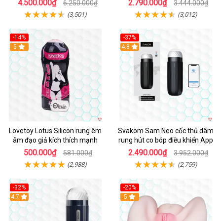
4.500.000₫
2.790.000₫
6.250.000₫
3.444.000₫
(3,501)
(3,012)
-14%
-37%
Hot
5
4.8
Lovetoy Lotus Silicon rung êm
Svakom Sam Neo cốc thủ dâm
âm đạo giả kích thích mạnh
rung hút co bóp điều khiển App
500.000₫
2.490.000₫
581.000₫
3.952.000₫
(2,988)
(2,759)
-32%
-20%
Hot
4.7
Hot
5