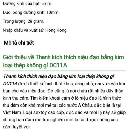
Đường kính
đẹp
của hạt: 6mm.
Đuôi bóng đường kính: 10mm.
Trọng lượng: 28 gram.
Nhập khẩu
nước
và xuất sứ: Hong Kong.
ngoài
Mô tả chi tiết
Giới thiệu về Thanh kích thích niệu đạo bằng kim
loại thép không gỉ DC11A
Thanh kích thích niệu đạo bằng kim loại thép không gỉ
DC11A
nhập
được thiết kế hình thắt khúc
nhận
, dáng nhỏ
xuất
, dài vừa vặn khi
bạn cho vào niệu đạo
khẩu
khuyến
. Đó
tiết
cũng là nơi chứa
hàng
sản
rất nhiều dây thần
xứ
kinh thụ cảm
nơi
. Tìm kiếm khoái cảm ở lỗ niệu đạo là hình thức
mãi
kiệm
xuất
thủ dâm còn
nào
khuyến
khá mới mẻ tại
nước
các nước Á Châu
bảo
,
tiki
đặc biệt là tại
Việt Nam
online
. Loại sextoy cao cấp
mãi
ngoài
Hàn
, độc đáo
giá
và mới lạ này
hành
lắp
sẽ giúp
amazon
những bạn đam mê trải nghiệm mới lạ có
Quốc
bán
sửa
được
shop
những xúc
đặt
cảm tuyệt vời.
lẻ
chữa