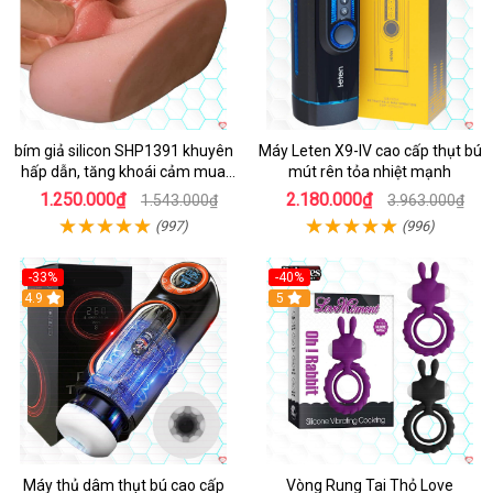
bím giả silicon SHP1391 khuyên
Máy Leten X9-IV cao cấp thụt bú
hấp dẫn, tăng khoái cảm mua
mút rên tỏa nhiệt mạnh
ngay
1.250.000₫
2.180.000₫
1.543.000₫
3.963.000₫
(997)
(996)
-33%
-40%
Hot
4.9
5
Máy thủ dâm thụt bú cao cấp
Vòng Rung Tai Thỏ Love