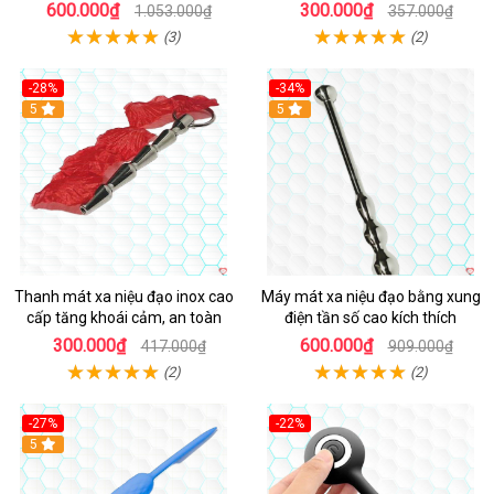
600.000₫
300.000₫
1.053.000₫
357.000₫
(3)
(2)
-28%
-34%
Hot
5
Hot
5
Thanh mát xa niệu đạo inox cao
Máy mát xa niệu đạo bằng xung
cấp tăng khoái cảm, an toàn
điện tần số cao kích thích
300.000₫
600.000₫
417.000₫
909.000₫
(2)
(2)
-27%
-22%
Hot
5
Hot