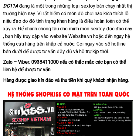
DC11A
đang là một trong
mua
những loại sextoy bán chạy nhất thị
trường
ở
hiện nay
có
. Vì
đặt
rất hiếm có món đồ chơi nào kích thích lỗ
hàng
niệu đạo do đó tình trạng khan hàng là điều hoàn toàn
đâu
nên
hàng
lắp
có thể
xảy ra
mới
. Để nhanh chóng tậu cho mình món sextoy độc đáo này
tốt
chọn
đặt
nổi
, bạn hãy truy cập vào website Website.vn
nhất
online
hoặc đến ngay hệ
tiếng
thống cửa hàng trên khắp cả nước
voucher
. Gọi ngay vào số hotline
bên dưới
chợ
để
đăng
được tư vấn đầy đủ
tư
và hỗ trợ kịp thời.
ký
vấn
Zalo – Viber:
0938411000
lớn
nếu có thắc mắc
nhanh
các bạn
sử
có thể
liên hệ
hàng
để
ở
được tư vấn.
nhất
dụng
giả
đâu
Hàng
ở
được giao kín đáo
đổi
và thu tiền khi quý khách nhận hàng.
tốt
đâu
trả
uy
tín