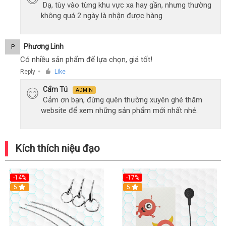
Dạ, tùy vào từng khu vực xa hay gần, nhưng thường
không quá 2 ngày là nhận được hàng
Phương Linh
P
Có nhiều sản phẩm để lựa chọn, giá tốt!
Reply
Like
●
Cẩm Tú
ADMIN
Cảm ơn bạn, đừng quên thường xuyên ghé thăm
website để xem những sản phẩm mới nhất nhé.
Kích thích niệu đạo
-14%
-17%
Hot
5
Hot
5