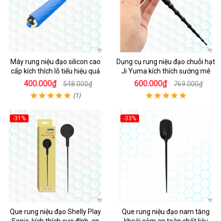
Máy rung niệu đạo silicon cao
Dụng cụ rung niệu đạo chuỗi hạt
cấp kích thích lỗ tiểu hiệu quả
Ji Yuma kích thích sướng mê
400.000₫
600.000₫
548.000₫
769.000₫
(1)
-31%
-33%
Hot
Que rung niệu đạo Shelly Play
Que rung niệu đạo nam tăng