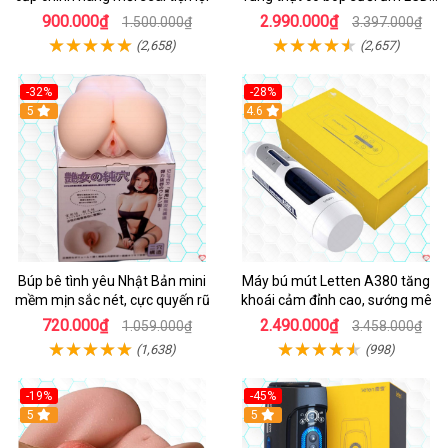
đẹp
900.000₫
2.990.000₫
1.500.000₫
3.397.000₫
(2,658)
(2,657)
-32%
-28%
Hot
5
Hot
4.6
Búp bê tình yêu Nhật Bản mini
Máy bú mút Letten A380 tăng
mềm mịn sắc nét, cực quyến rũ
khoái cảm đỉnh cao, sướng mê
720.000₫
2.490.000₫
1.059.000₫
3.458.000₫
(1,638)
(998)
-19%
-45%
Hot
5
Hot
5