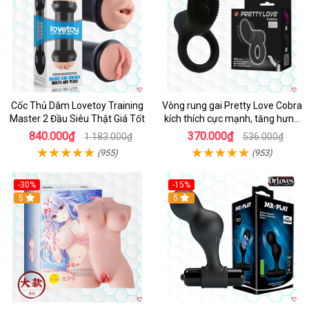
Cốc Thủ Dâm Lovetoy Training
Vòng rung gai Pretty Love Cobra
Master 2 Đầu Siêu Thật Giá Tốt
kích thích cực mạnh, tăng hưng
phấn
840.000₫
370.000₫
1.183.000₫
536.000₫
(955)
(953)
-30%
-15%
Hot
5
Hot
5