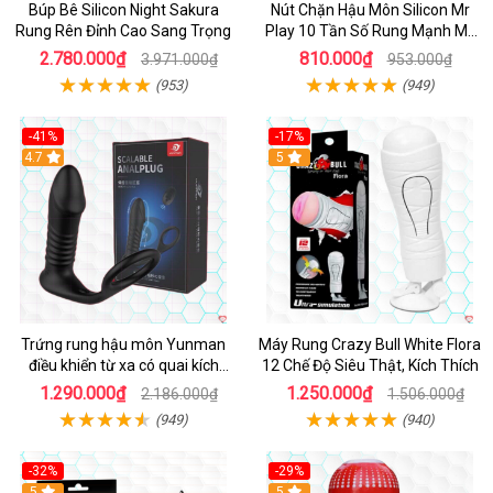
Búp Bê Silicon Night Sakura
Nút Chặn Hậu Môn Silicon Mr
Rung Rên Đỉnh Cao Sang Trọng
Play 10 Tần Số Rung Mạnh Mẽ
Kích Thích
2.780.000₫
810.000₫
3.971.000₫
953.000₫
(953)
(949)
-41%
-17%
Hot
4.7
5
Trứng rung hậu môn Yunman
Máy Rung Crazy Bull White Flora
điều khiển từ xa có quai kích
12 Chế Độ Siêu Thật, Kích Thích
thích
1.290.000₫
1.250.000₫
2.186.000₫
1.506.000₫
(949)
(940)
-32%
-29%
Hot
5
5