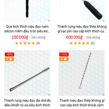
Que kích thích niệu đạo nam
Thanh rung niệu đạo thép không
silicon mềm đầu tròn siêu kích
gỉ sạc pin cao cấp kích thích cực
thích
mạnh
250.000₫
600.000₫
291.000₫
706.000₫
(8)
(8)
-43%
-16%
Hot
5
Hot
5
Thanh rung niệu đạo đa chế độ
Thanh niệu đạo thép không gỉ
điều khiển từ xa siêu kích thích
cao cấp kích thích khoái cảm