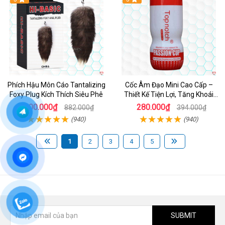
Phích Hậu Môn Cáo Tantalizing
Cốc Âm Đạo Mini Cao Cấp –
Foxy Plug Kích Thích Siêu Phê
Thiết Kế Tiện Lợi, Tăng Khoái
Cảm
600.000₫
280.000₫
882.000₫
394.000₫
(940)
(940)
1
2
3
4
5
SUBMIT