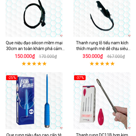
Que niệu đạo silicon mềm mại
Thanh rung lỗ tiểu nam kích
30cm an toàn khám phá cảm
thích mạnh mẽ dễ chịu siêu
giác
sướng
150.000₫
350.000₫
170.000₫
467.000₫
-25%
-37%
Hot
Hot
Que rung niệu đạo cao cấp tê
Thanh rung DC11B hợp kim