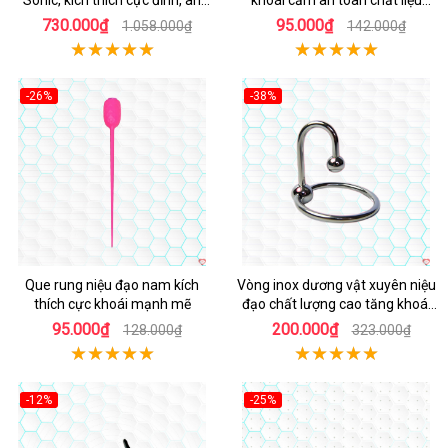
Sonic, kích thích cực đỉnh, an
khoái cảm an toàn chất liệu
toàn
mềm mại
730.000₫
95.000₫
1.058.000₫
142.000₫
-26%
-38%
Que rung niệu đạo nam kích
Vòng inox dương vật xuyên niệu
thích cực khoái mạnh mẽ
đạo chất lượng cao tăng khoái
cảm
95.000₫
200.000₫
128.000₫
323.000₫
-12%
-25%