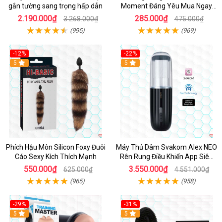
gắn tường sang trọng hấp dẫn
Moment Đáng Yêu Mua Ngay
Giá Tốt
2.190.000₫
285.000₫
3.268.000₫
475.000₫
(995)
(969)
-12%
-22%
Hot
5
5
Phích Hậu Môn Silicon Foxy Đuôi
Máy Thủ Dâm Svakom Alex NEO
Cáo Sexy Kích Thích Mạnh
Rên Rung Điều Khiển App Siêu
Phê
550.000₫
3.550.000₫
625.000₫
4.551.000₫
(965)
(958)
-29%
-31%
Hot
5
5