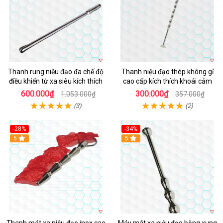
Thanh rung niệu đạo đa chế độ
Thanh niệu đạo thép không gỉ
điều khiển từ xa siêu kích thích
cao cấp kích thích khoái cảm
600.000₫
300.000₫
1.053.000₫
357.000₫
(3)
(2)
-28%
-34%
Hot
5
Hot
5