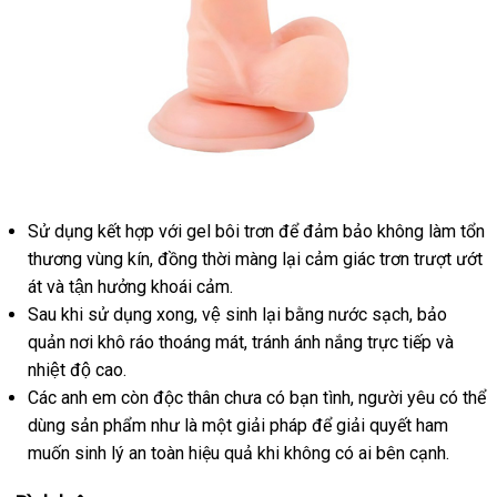
Sử dụng kết hợp
lắp
với gel bôi trơn
địa
để đảm bảo không làm tổn
Vòng
đeo
thương vùng kín
mua
, đồng thời màng lại cảm giác trơn trượt ướt
đặt
chỉ
dương
át và tận hưởng khoái cảm.
hàng
vật
Sau khi sử dụng xong
dịch
, vệ sinh lại bằng nước sạch
mua
, bảo
inox
quản nơi khô ráo thoáng mát
vụ
mới
, tránh ánh nắng trực tiếp và
sắm
xuyên
nhiệt độ cao.
nhất
niệu
Các anh em còn độc thân chưa có bạn tình
ở
, người yêu
hàng
có thể
đạo
dùng sản phẩm như là một giải pháp
siêu
để giải quyết ham
đâu
Hiệu
muốn sinh lý an toàn hiệu quả khi không có ai bên cạnh.
thị