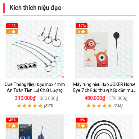
Kích thích niệu đạo
-14%
-17%
Hot
5
Hot
5
Que Thông Niệu Đạo Inox 4mm
Máy rung niệu đạo JOKER Horse
An Toàn Tiện Lợi Chất Lượng
Eye 7 chế độ thú vị hấp dẫn mua
Cao
ngay
310.000₫
480.000₫
360.000₫
578.000₫
(843)
(738)
-45%
-8%
Hot
5
5