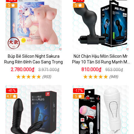
Hot
5
Hot
5
Búp Bê Silicon Night Sakura
Nút Chặn Hậu Môn Silicon Mr
Rung Rên Đỉnh Cao Sang Trọng
Play 10 Tần Số Rung Mạnh Mẽ
Kích Thích
2.780.000₫
810.000₫
3.971.000₫
953.000₫
(953)
(949)
-41%
-17%
Hot
4.7
5