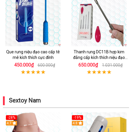
Hot
Hot
Que rung niệu đạo cao cấp tê
Thanh rung DC11B hợp kim
mê kích thích cực đỉnh
đẳng cấp kích thích niệu đạo
mạnh mẽ
450.000₫
650.000₫
600.000₫
1.031.000₫
Sextoy Nam
-28%
-19%
4.7
Hot
4.8