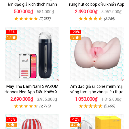
âm đạo giả kích thích mạnh
rung hút co bóp điều khiển App
500.000₫
2.490.000₫
581.000₫
3.952.000₫
(2,988)
(2,759)
-32%
-20%
Hot
4.7
Hot
5
Máy Thủ Dâm Nam SVAKOM
Âm đạo giả silicone mềm mại
Hannes Neo App Điều Khiển Xa
vùng tam giác vàng siêu thực
Cao Cấp
2.690.000₫
1.050.000₫
3.955.000₫
1.312.000₫
(2,715)
(2,699)
-40%
-12%
Hot
5
Hot
4.7