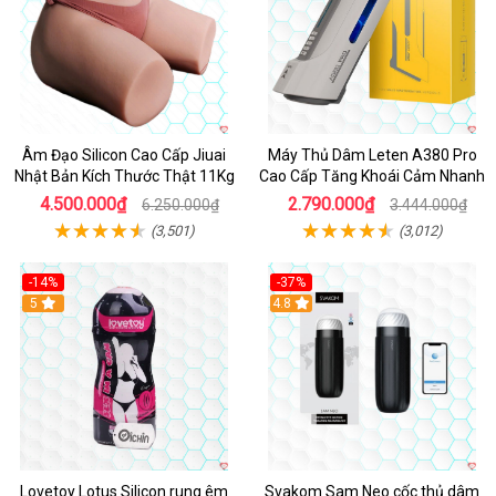
Âm Đạo Silicon Cao Cấp Jiuai
Máy Thủ Dâm Leten A380 Pro
Nhật Bản Kích Thước Thật 11Kg
Cao Cấp Tăng Khoái Cảm Nhanh
4.500.000₫
2.790.000₫
6.250.000₫
3.444.000₫
(3,501)
(3,012)
-14%
-37%
Hot
5
4.8
Lovetoy Lotus Silicon rung êm
Svakom Sam Neo cốc thủ dâm