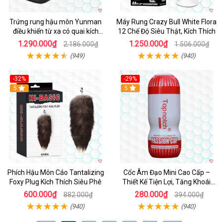
Trứng rung hậu môn Yunman
Máy Rung Crazy Bull White Flora
điều khiển từ xa có quai kích
12 Chế Độ Siêu Thật, Kích Thích
thích
1.290.000₫
1.250.000₫
2.186.000₫
1.506.000₫
(949)
(940)
-32%
-29%
Hot
5
5
Phích Hậu Môn Cáo Tantalizing
Cốc Âm Đạo Mini Cao Cấp –
Foxy Plug Kích Thích Siêu Phê
Thiết Kế Tiện Lợi, Tăng Khoái
Cảm
600.000₫
280.000₫
882.000₫
394.000₫
(940)
(940)