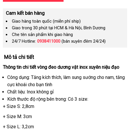
Cam kết bán hàng
Giao hàng toàn quốc (miễn phí ship)
Giao trong 30 phút tại HCM & Hà Nội, Bình Dương
Che tên sản phẩm khi giao hàng
24/7 Hotline:
0938411000
(bán xuyên đêm 24/24)
Mô tả chi tiết
Thông tin chi tiết vòng đeo dương vật inox xuyên niệu đạo
Công dụng: Tăng kích thích
nước
, làm sung sướng cho nam
bảo
, tăng
cực khoái cho bạn tình
ngoài
hành
Chất liệu: Inox không gỉ
Kích thước độ rộng bên trong: Có 3 size:
+ Size S: 2,8cm
+ Size M: 3cm
+ Size L: 3,2cm