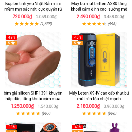
Búp bê tình yêu Nhật Bản mini
Máy bú mút Letten A380 tăng
mềm mịn sắc nét, cực quyến rũ
khoái cảm đỉnh cao, sướng mê
720.000₫
2.490.000₫
1.059.000₫
3.458.000₫
(1,638)
(998)
-19%
-45%
Hot
5
Hot
5
bím giả silicon SHP1391 khuyên
Máy Leten X9-IV cao cấp thụt bú
hấp dẫn, tăng khoái cảm mua
mút rên tỏa nhiệt mạnh
ngay
1.250.000₫
2.180.000₫
1.543.000₫
3.963.000₫
(997)
(996)
-33%
-40%