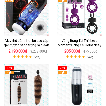
Hot
4.9
5
Máy thủ dâm thụt bú cao cấp
Vòng Rung Tai Thỏ Love
gắn tường sang trọng hấp dẫn
Moment Đáng Yêu Mua Ngay
Giá Tốt
2.190.000₫
285.000₫
3.268.000₫
475.000₫
(995)
(969)
-12%
-22%
Hot
5
5