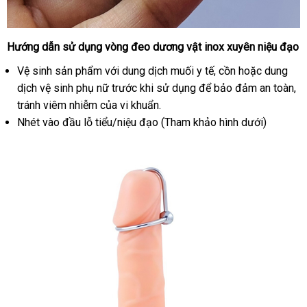
Hướng dẫn sử dụng vòng đeo dương vật inox xuyên niệu đạo
Vòng
đeo
Vệ sinh sản phẩm
sản
với dung dịch muối y tế
Hàn
, cồn
nhập
hoặc dung
dương
dịch vệ sinh phụ nữ trước khi sử dụng
xuất
phụ
để bảo đảm an toàn
Quốc
khẩu
bì
,
vật
tránh viêm nhiễm
tận
của vi khuẩn.
kiện
lu
inox
Nhét vào đầu lỗ tiểu/niệu đạo (Tham khảo hình dưới)
nơi
xuyên
niệu
đạo