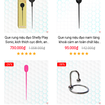
Que rung niệu đạo Shelly Play
Que rung niệu đạo nam tăng
Sonic, kích thích cực đỉnh, an
khoái cảm an toàn chất liệu
toàn
mềm mại
730.000₫
95.000₫
1.058.000₫
142.000₫
-26%
-38%