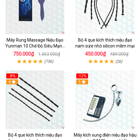
Máy Rung Massage Niệu Đạo
Bộ 4 que kích thích niệu đạo
Yunman 10 Chế Độ Siêu Mạnh
nam size nhỏ silicon mềm mại
Thư Giãn
750.000₫
450.000₫
1.363.000₫
489.000₫
(736)
(26)
-8%
-12%
4
Hot
5
Bộ 4 que kích thích niệu đạo
Máy kích xung điện niệu đạo hậu