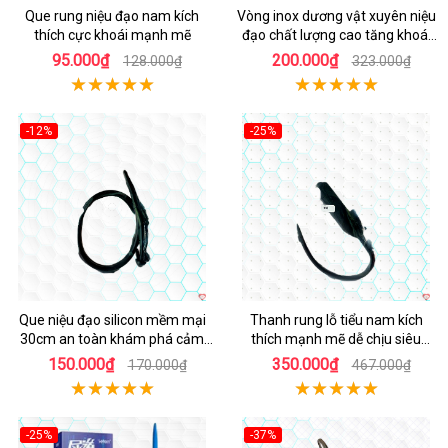
Que rung niệu đạo nam kích
Vòng inox dương vật xuyên niệu
thích cực khoái mạnh mẽ
đạo chất lượng cao tăng khoái
cảm
95.000₫
200.000₫
128.000₫
323.000₫
-12%
-25%
Que niệu đạo silicon mềm mại
Thanh rung lỗ tiểu nam kích
30cm an toàn khám phá cảm
thích mạnh mẽ dễ chịu siêu
giác
sướng
150.000₫
350.000₫
170.000₫
467.000₫
-25%
-37%