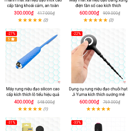
Thanh mát xa niệu đạo inox cao
Máy mát xa niệu đạo bằng xung
cấp tăng khoái cảm, an toàn
điện tần số cao kích thích
300.000₫
600.000₫
417.000₫
909.000₫
(2)
(2)
-27%
-22%
Hot
5
Hot
Máy rung niệu đạo silicon cao
Dụng cụ rung niệu đạo chuỗi hạt
cấp kích thích lỗ tiểu hiệu quả
Ji Yuma kích thích sướng mê
400.000₫
600.000₫
548.000₫
769.000₫
(1)
-31%
-33%
Hot