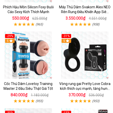
Phích Hậu Môn Silicon Foxy Đuôi
Máy Thủ Dâm Svakom Alex NEO
Cáo Sexy Kích Thích Mạnh
Rên Rung Điều Khiển App Siêu
Phê
550.000₫
3.550.000₫
625.000₫
4.551.000₫
(965)
(958)
-29%
-31%
Hot
5
5
Cốc Thủ Dâm Lovetoy Training
Vòng rung gai Pretty Love Cobra
Master 2 Đầu Siêu Thật Giá Tốt
kích thích cực mạnh, tăng hưng
phấn
840.000₫
370.000₫
1.183.000₫
536.000₫
(955)
(953)
-30%
-15%