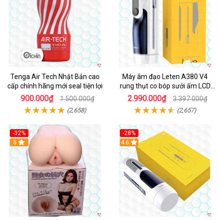
Tenga Air Tech Nhật Bản cao
Máy âm đạo Leten A380 V4
cấp chính hãng mới seal tiện lợi
rung thụt co bóp sưởi ấm LCD
đẹp
900.000₫
2.990.000₫
1.500.000₫
3.397.000₫
(2,658)
(2,657)
-32%
-28%
Hot
5
Hot
4.6