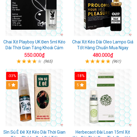
Chai Xịt Playboy UK Đen 5ml Kéo
Chai Xịt Kéo Dài Oleo Lampo Giá
Dài Thời Gian Tăng Khoái Cảm
Tốt Hàng Chuẩn Mua Ngay
550.000₫
480.000₫
(965)
(961)
-33%
-18%
5
5
Sìn Sú Ê Đê Xịt Kéo Dài Thời Gian
Herbecaot Đài Loan 15ml Xịt