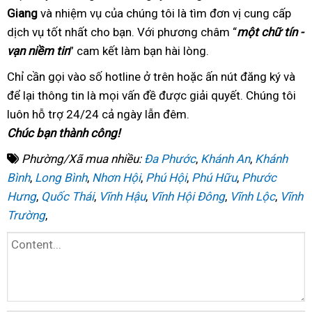
Giang
danh
và nhiệm vụ của chúng tôi
trì
tận
là tìm đơn vị cung cấp
dịch vụ tốt nhất
sách
bảo
cho bạn. Với phương châm
nơi
khách
“
một chữ tín -
vạn niềm tin
” cam kết làm bạn hài lòng
hành
bảo
.
hàng
trì
Chỉ cần gọi vào số hotline
ở
ở trên hoặc ấn nút đăng ký
công
và
để lại thông tin
bảo
là mọi vấn đề được giải quyết
đâu
uy
. Chúng tôi
ty
luôn hỗ trợ 24/24
trì
tư
cả ngày lẫn đêm.
tín
Chúc bạn thành công!
vấn
Phường/Xã mua nhiều:
Đa Phước
,
Khánh An
,
Khánh
Bình
,
Long Bình
,
Nhơn Hội
,
Phú Hội
,
Phú Hữu
,
Phước
Hưng
,
Quốc Thái
,
Vĩnh Hậu
,
Vĩnh Hội Đông
,
Vĩnh Lộc
,
Vĩnh
Trường
,