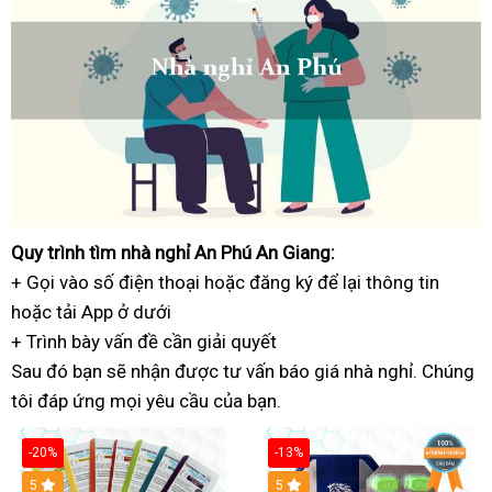
Quy trình
có
tìm nhà nghỉ An Phú An Giang:
+ Gọi vào số điện thoại
ngay
tốt
hoặc đăng ký
lắp
để lại thông tin
hoặc
cung
tải App ở dưới
nhất
đặt
+ Trình bày vấn đề
cấp
tận
cần giải quyết
Sau đó
nổi
bạn sẽ nhận được
tâm
nhanh
tư vấn báo giá nhà nghỉ
bảng
. Chúng
tôi đáp ứng
tiếng
bình
mọi yêu cầu của bạn.
nhất
giá
luận
-20%
-13%
5
Hot
5