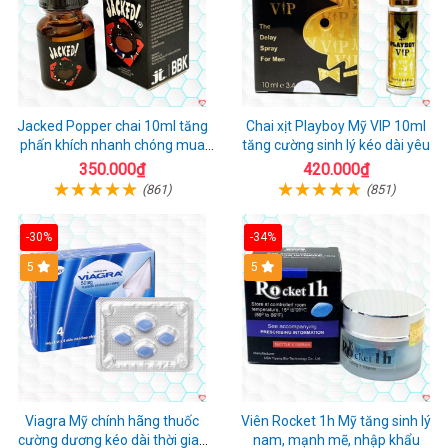
Jacked Popper chai 10ml tăng
Chai xịt Playboy Mỹ VIP 10ml
phấn khích nhanh chóng mua
tăng cường sinh lý kéo dài yêu
ngay
350.000₫
420.000₫
(861)
(851)
-30%
-34%
5
5
Viagra Mỹ chính hãng thuốc
Viên Rocket 1h Mỹ tăng sinh lý
cường dương kéo dài thời gian
nam, mạnh mẽ, nhập khẩu