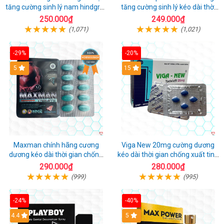
tăng cường sinh lý nam hindgra-
tăng cường sinh lý kéo dài thời
100 chống xts cương dương
gian cho nam
250.000₫
249.000₫
(1,071)
(1,021)
-29%
-20%
Hot
5
15
Maxman chính hãng cương
Viga New 20mg cường dương
dương kéo dài thời gian chống
kéo dài thời gian chống xuất tinh
xuất tinh sớm hộp 10 viên
hộp 4 viên
290.000₫
280.000₫
(999)
(995)
-24%
-40%
Hot
4.4
5