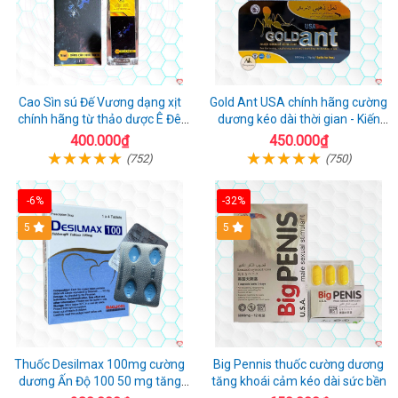
Cao Sìn sú Đế Vương dạng xịt
Gold Ant USA chính hãng cường
chính hãng từ thảo dược Ê Đê
dương kéo dài thời gian - Kiến
Việt Nam
Vàng Đen Tây Tạng
400.000₫
450.000₫
(752)
(750)
-6%
-32%
5
5
Thuốc Desilmax 100mg cường
Big Pennis thuốc cường dương
dương Ấn Độ 100 50 mg tăng
tăng khoái cảm kéo dài sức bền