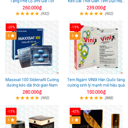
Tăng Phê Lọ 3ml Giá Tốt
Kéo Dài Thời Gian Tình Dục Hiệu
Quả
260.000₫
239.000₫
(932)
(902)
-20%
-19%
5
5
Maxxsat 100 Sildenafil Cường
Tem Ngậm VINIX Hàn Quốc tăng
dương kéo dài thời gian Nam
cường sinh lý mạnh mẽ hiệu quả
280.000₫
150.000₫
(900)
(888)
-13%
-42%
5
5