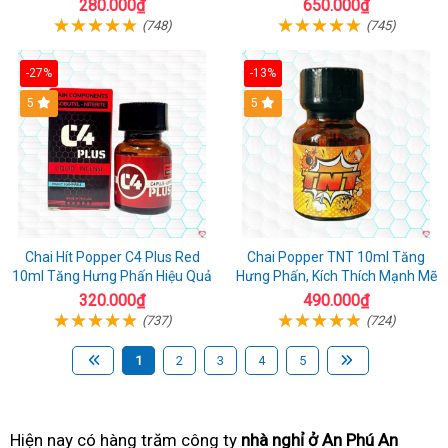
sinh lý tốt nhất
280.000₫
650.000₫
(748)
(745)
-27%
-13%
5
5
Chai Hít Popper C4 Plus Red
Chai Popper TNT 10ml Tăng
10ml Tăng Hưng Phấn Hiệu Quả
Hưng Phấn, Kích Thích Mạnh Mẽ
320.000₫
490.000₫
(737)
(724)
1
2
3
4
5
Hiện nay có hàng trăm
bảo
công ty
nhà nghỉ ở An Phú An