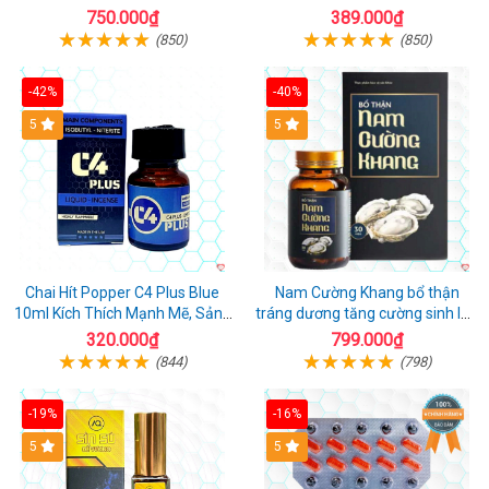
cho Nam nhập khẩu chính ngạch
750.000₫
389.000₫
(850)
(850)
-42%
-40%
5
5
Chai Hít Popper C4 Plus Blue
Nam Cường Khang bổ thận
10ml Kích Thích Mạnh Mẽ, Sảng
tráng dương tăng cường sinh lực
Khoái
nam
320.000₫
799.000₫
(844)
(798)
-19%
-16%
5
5