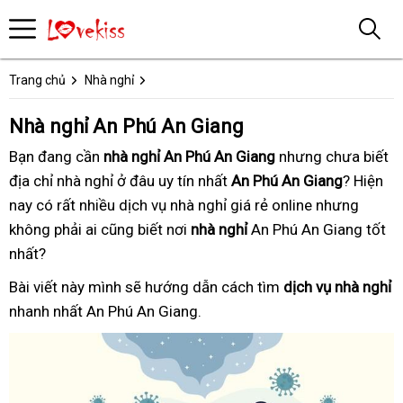
Trang chủ
Nhà nghỉ
Nhà nghỉ An Phú An Giang
Bạn đang
trọn
cần
nhà nghỉ An Phú An Giang
tận
nhưng chưa biết
b
địa chỉ nhà nghỉ ở đâu uy tín nhất
gói
chất
An Phú An Giang
nơi
? Hiện
gi
nay
tham
có rất nhiều
tận
dịch vụ nhà nghỉ
giá
giá rẻ online
lượng
bảo
nhưng
không phải ai cũng biết
khảo
nơi
trong
nơi
nhà nghỉ
rẻ
An Phú An Giang tốt
hành
nhất
tốt
?
ngày
nhất
Bài viết này
cung
mình sẽ hướng dẫn
bảng
cách tìm
dịch vụ nhà nghỉ
b
nhanh nhất
theo
An Phú An Giang.
cấp
giá
h
yêu
cầu