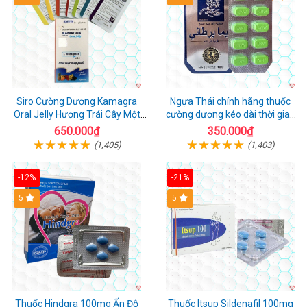
Siro Cường Dương Kamagra
Ngựa Thái chính hãng thuốc
Oral Jelly Hương Trái Cây Một
cường dương kéo dài thời gian
Hộp 7 Gói 100g
cho Nam hộp 10 viên
650.000₫
350.000₫
(1,405)
(1,403)
-12%
-21%
5
5
Thuốc Hindgra 100mg Ấn Độ
Thuốc Itsup Sildenafil 100mg