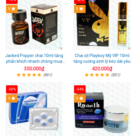
5
5
Jacked Popper chai 10ml tăng
Chai xịt Playboy Mỹ VIP 10ml
phấn khích nhanh chóng mua
tăng cường sinh lý kéo dài yêu
ngay
350.000₫
420.000₫
(861)
(851)
-30%
-34%
5
5