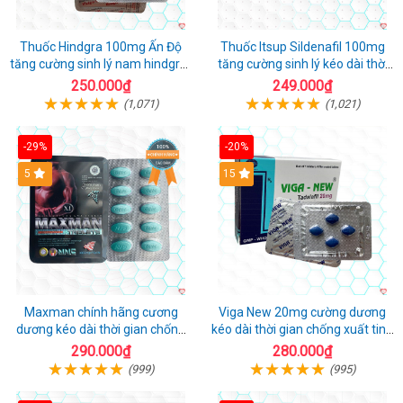
Thuốc Hindgra 100mg Ấn Độ
Thuốc Itsup Sildenafil 100mg
tăng cường sinh lý nam hindgra-
tăng cường sinh lý kéo dài thời
100 chống xts cương dương
gian cho nam
250.000₫
249.000₫
(1,071)
(1,021)
-29%
-20%
Hot
5
15
Maxman chính hãng cương
Viga New 20mg cường dương
dương kéo dài thời gian chống
kéo dài thời gian chống xuất tinh
xuất tinh sớm hộp 10 viên
hộp 4 viên
290.000₫
280.000₫
(999)
(995)