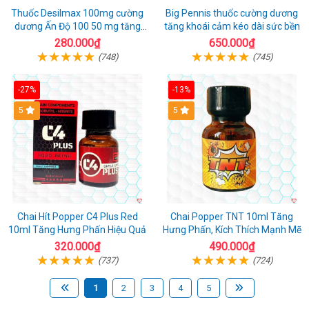
Thuốc Desilmax 100mg cường
Big Pennis thuốc cường dương
dương Ấn Độ 100 50 mg tăng
tăng khoái cảm kéo dài sức bền
sinh lý tốt nhất
280.000₫
650.000₫
(748)
(745)
-27%
-13%
5
5
Chai Hít Popper C4 Plus Red
Chai Popper TNT 10ml Tăng
10ml Tăng Hưng Phấn Hiệu Quả
Hưng Phấn, Kích Thích Mạnh Mẽ
320.000₫
490.000₫
(737)
(724)
1
2
3
4
5