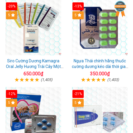
giá
-20%
-13%
5
Hot
5
Siro Cường Dương Kamagra
Ngựa Thái chính hãng thuốc
Oral Jelly Hương Trái Cây Một
cường dương kéo dài thời gian
Hộp 7 Gói 100g
cho Nam hộp 10 viên
650.000₫
350.000₫
(1,405)
(1,403)
-12%
-21%
5
5