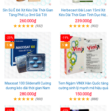
Sìn Sú Ê Đê Xịt Kéo Dài Thời Gian
Herbecaot Đài Loan 15ml Xịt
Tăng Phê Lọ 3ml Giá Tốt
Kéo Dài Thời Gian Tình Dục Hiệu
Quả
260.000₫
239.000₫
(932)
(902)
-20%
-19%
5
5
Maxxsat 100 Sildenafil Cường
Tem Ngậm VINIX Hàn Quốc tăng
dương kéo dài thời gian Nam
cường sinh lý mạnh mẽ hiệu quả
280.000₫
150.000₫
(900)
(888)
-13%
-42%