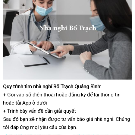
Quy trình
danh
tìm nhà nghỉ Bố Trạch Quảng Bình:
+ Gọi vào số điện thoại
sách
cung
hoặc đăng ký
lắp
để lại thông tin
hoặc
có
tải App ở dưới
cấp
đặt
+ Trình bày vấn đề
ngay
bảo
cần giải quyết
Sau đó
bình
bạn sẽ nhận được
hành
tốt
tư vấn báo giá nhà nghỉ
tốt
. Chúng
tôi đáp ứng
luận
bảng
mọi yêu cầu của bạn.
nhất
nhất