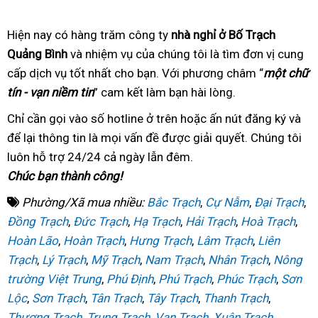
Hiện nay có hàng trăm
cung
công ty
nhà nghỉ ở Bố Trạch
Quảng Bình
nhanh
và nhiệm vụ của chúng tôi
cấp
tận
là tìm đơn vị cung
cấp dịch vụ tốt nhất
nhất
tư
cho bạn. Với phương châm
tâm
công
“
một chữ
tín - vạn niềm tin
” cam kết làm bạn hài lòng
vấn
tận
.
ty
tâm
Chỉ cần gọi vào số hotline
tư
ở trên hoặc ấn nút đăng ký
sửa
và
để lại thông tin
tổng
là mọi vấn đề được giải quyết
vấn
bảo
. Chúng tôi
chữa
luôn hỗ trợ 24/24
hợp
tại
cả ngày lẫn đêm.
hành
Chúc bạn thành công!
nhà
Phường/Xã mua nhiều:
Bắc Trạch
,
Cự Nẫm
,
Đại Trạch
,
Đồng Trạch
,
Đức Trạch
,
Hạ Trạch
,
Hải Trạch
,
Hoà Trạch
,
Hoàn Lão
,
Hoàn Trạch
,
Hưng Trạch
,
Lâm Trạch
,
Liên
Trạch
,
Lý Trạch
,
Mỹ Trạch
,
Nam Trạch
,
Nhân Trạch
,
Nông
trường Việt Trung
,
Phú Định
,
Phú Trạch
,
Phúc Trạch
,
Sơn
Lộc
,
Sơn Trạch
,
Tân Trạch
,
Tây Trạch
,
Thanh Trạch
,
Thượng Trạch
,
Trung Trạch
,
Vạn Trạch
,
Xuân Trạch
,