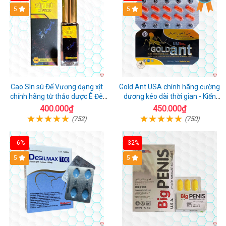
5
5
Cao Sìn sú Đế Vương dạng xịt
Gold Ant USA chính hãng cường
chính hãng từ thảo dược Ê Đê
dương kéo dài thời gian - Kiến
Việt Nam
Vàng Đen Tây Tạng
400.000₫
450.000₫
(752)
(750)
-6%
-32%
5
5