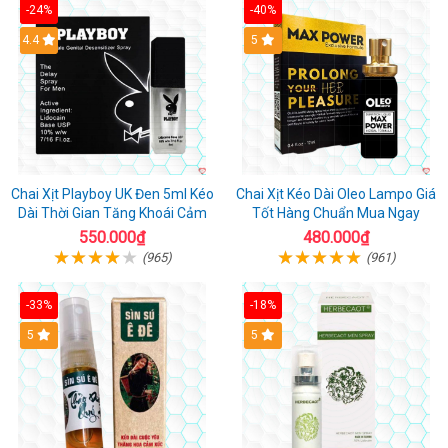
-24%
-40%
Hot
4.4
5
Chai Xịt Playboy UK Đen 5ml Kéo
Chai Xịt Kéo Dài Oleo Lampo Giá
Dài Thời Gian Tăng Khoái Cảm
Tốt Hàng Chuẩn Mua Ngay
550.000₫
480.000₫
(965)
(961)
-33%
-18%
5
5