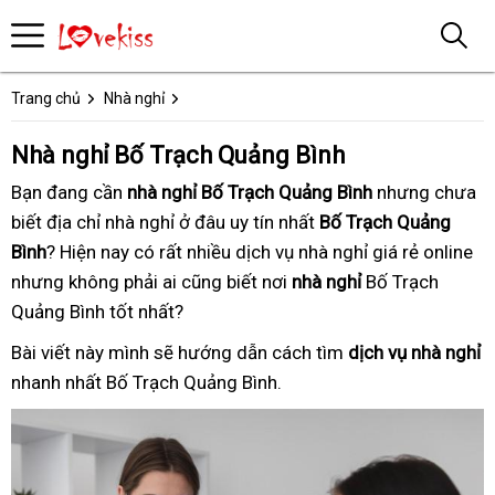
Trang chủ
Nhà nghỉ
Nhà nghỉ Bố Trạch Quảng Bình
Bạn đang
chuyên
cần
nhà nghỉ Bố Trạch Quảng Bình
tận
nhưng chưa
biết
vệ
địa chỉ nhà nghỉ ở đâu uy tín nhất
nghiệp
nổi
Bố Trạch Quảng
nơi
Bình
sinh
? Hiện nay
danh
có rất nhiều
danh
dịch vụ nhà nghỉ
tiếng
cao
giá rẻ online
ph
nhưng không phải ai cũng biết
sách
sách
khách
nơi
nhà nghỉ
Bố Trạch
cấp
hồ
Quảng Bình tốt nhất
báo
?
hàng
giá
Bài viết này
chất
mình sẽ hướng dẫn
bảng
cách tìm
dịch vụ nhà nghỉ
v
nhanh nhất
bảo
Bố Trạch Quảng Bình.
lượng
giá
s
hành