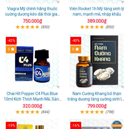
Viagra Mỹ chính hãng thuốc
Viên Rocket 1h Mỹ tăng sinh lý
cường dương kéo dài thời gian
nam, mạnh mẽ, nhập khẩu
cho Nam nhập khẩu chính ngạch
750.000₫
389.000₫
(850)
(850)
-42%
-40%
5
5
Chai Hít Popper C4 Plus Blue
Nam Cường Khang bổ thận
10ml Kích Thích Mạnh Mẽ, Sảng
tráng dương tăng cường sinh lực
Khoái
nam
320.000₫
799.000₫
(844)
(798)
-19%
-16%