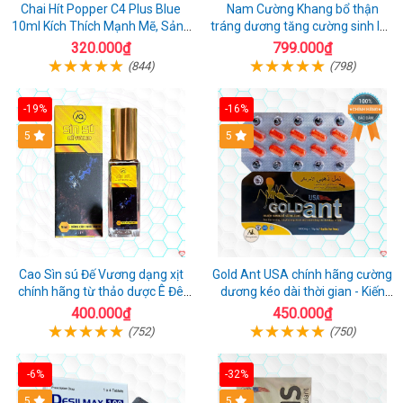
Chai Hít Popper C4 Plus Blue
Nam Cường Khang bổ thận
10ml Kích Thích Mạnh Mẽ, Sảng
tráng dương tăng cường sinh lực
Khoái
nam
320.000₫
799.000₫
(844)
(798)
-19%
-16%
5
5
Cao Sìn sú Đế Vương dạng xịt
Gold Ant USA chính hãng cường
chính hãng từ thảo dược Ê Đê
dương kéo dài thời gian - Kiến
Việt Nam
Vàng Đen Tây Tạng
400.000₫
450.000₫
(752)
(750)
-6%
-32%
5
5