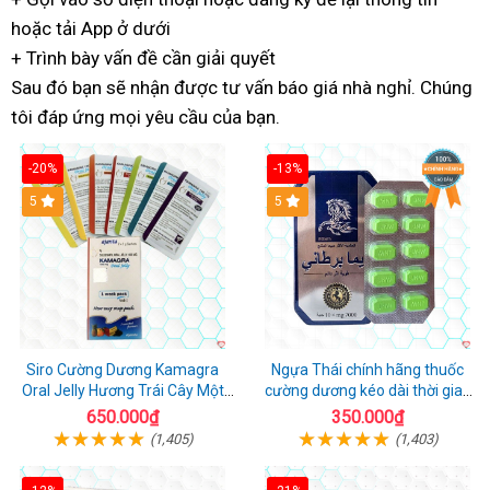
hoặc
báo
tải App ở dưới
ngày
hàng
+ Trình bày vấn đề
giá
tham
cần giải quyết
Sau đó
chuyên
bạn sẽ nhận được
khảo
bảo
tư vấn báo giá nhà nghỉ
nổi
. Chúng
tôi đáp ứng
nghiệp
trong
mọi yêu cầu của bạn.
hành
tiếng
ngày
-20%
-13%
5
Hot
5
Siro Cường Dương Kamagra
Ngựa Thái chính hãng thuốc
Oral Jelly Hương Trái Cây Một
cường dương kéo dài thời gian
Hộp 7 Gói 100g
cho Nam hộp 10 viên
650.000₫
350.000₫
(1,405)
(1,403)