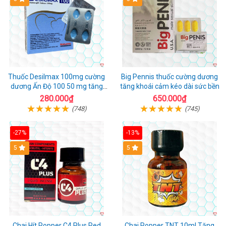
Thuốc Desilmax 100mg cường
Big Pennis thuốc cường dương
dương Ấn Độ 100 50 mg tăng
tăng khoái cảm kéo dài sức bền
sinh lý tốt nhất
280.000₫
650.000₫
(748)
(745)
-27%
-13%
5
5
Chai Hít Popper C4 Plus Red
Chai Popper TNT 10ml Tăng