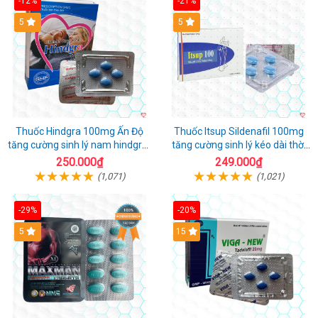
-12%
-21%
5
5
Thuốc Hindgra 100mg Ấn Độ
Thuốc Itsup Sildenafil 100mg
tăng cường sinh lý nam hindgra-
tăng cường sinh lý kéo dài thời
100 chống xts cương dương
gian cho nam
250.000₫
249.000₫
(1,071)
(1,021)
-29%
-20%
Hot
5
15