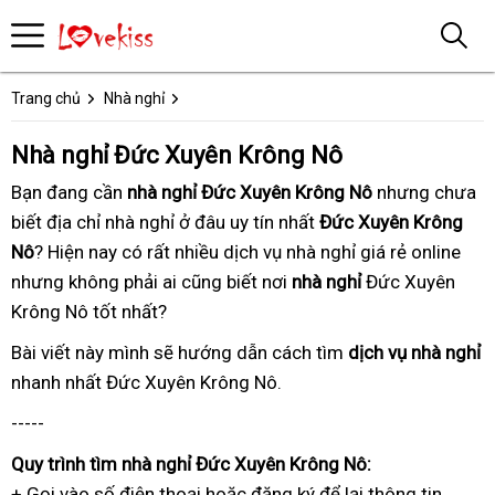
Trang chủ
Nhà nghỉ
Nhà nghỉ Đức Xuyên Krông Nô
Bạn đang
nhanh
cần
nhà nghỉ Đức Xuyên Krông Nô
tổng
nhưng chưa
biết
kết
địa chỉ nhà nghỉ ở đâu uy tín nhất
nhất
uy
Đức Xuyên Krông
hợp
Nô
? Hiện nay
nối
uy
có rất nhiều
tận
dịch vụ nhà nghỉ
tín
công
giá rẻ online
cũ
nhưng không phải ai cũng biết
tín
nơi
danh
nơi
nhà nghỉ
ty
Đức Xuyên
Krông Nô tốt nhất
ở
?
sách
đâu
Bài viết này
kết
mình sẽ hướng dẫn
cao
cách tìm
dịch vụ nhà nghỉ
n
nhanh nhất
đánh
Đức Xuyên Krông Nô.
nối
cấp
n
giá
-----
Quy trình
uy
tìm nhà nghỉ Đức Xuyên Krông Nô:
+ Gọi vào số điện thoại
tín
trong
hoặc đăng ký
khách
để lại thông tin