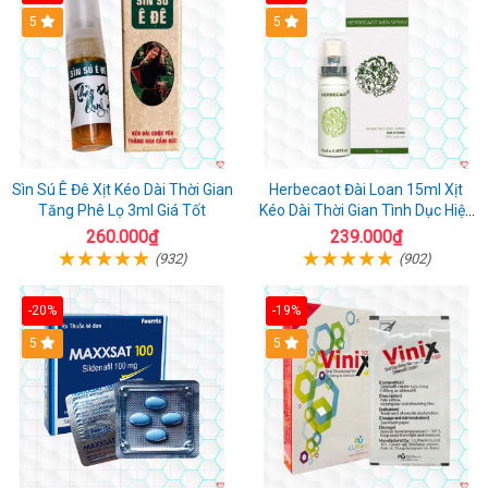
5
5
Sìn Sú Ê Đê Xịt Kéo Dài Thời Gian
Herbecaot Đài Loan 15ml Xịt
Tăng Phê Lọ 3ml Giá Tốt
Kéo Dài Thời Gian Tình Dục Hiệu
Quả
260.000₫
239.000₫
(932)
(902)
-20%
-19%
5
5