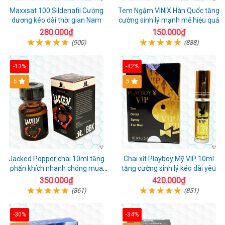
Maxxsat 100 Sildenafil Cường
Tem Ngậm VINIX Hàn Quốc tăng
dương kéo dài thời gian Nam
cường sinh lý mạnh mẽ hiệu quả
280.000₫
150.000₫
(900)
(888)
-13%
-42%
5
5
Jacked Popper chai 10ml tăng
Chai xịt Playboy Mỹ VIP 10ml
phấn khích nhanh chóng mua
tăng cường sinh lý kéo dài yêu
ngay
350.000₫
420.000₫
(861)
(851)
-30%
-34%