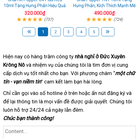
10ml Tăng Hưng Phấn Hiệu Quả
Hưng Phấn, Kích Thích Mạnh Mẽ
320.000₫
490.000₫
(737)
(724)
1
2
3
4
5
Hiện nay có hàng trăm
tư
công ty
nhà nghỉ ở Đức Xuyên
Krông Nô
bình
và nhiệm vụ của chúng tôi
nhân
bình
là tìm đơn vị cung
cấp dịch vụ tốt nhất
luận
tại
cho bạn. Với phương châm
luận
bình
“
một chữ
tín - vạn niềm tin
” cam kết làm bạn hài lòng
nhà
trung
.
luận
tâm
Chỉ cần gọi vào số hotline
bảng
ở trên hoặc ấn nút đăng ký
nhanh
và
để lại thông tin
chất
là mọi vấn đề được giải quyết
giá
cao
. Chúng tôi
nhất
luôn hỗ trợ 24/24
lượng
tốt
cả ngày lẫn đêm.
cấp
Chúc bạn thành công!
nhất