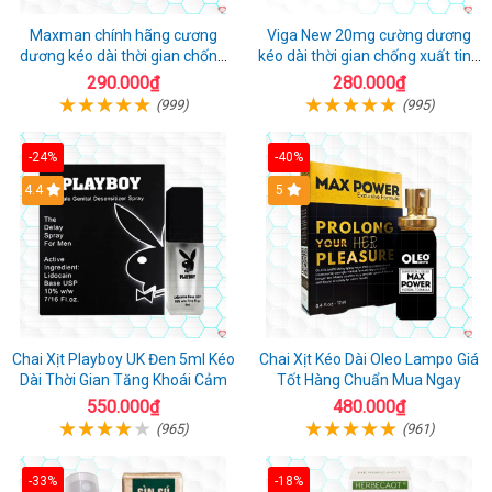
Maxman chính hãng cương
Viga New 20mg cường dương
dương kéo dài thời gian chống
kéo dài thời gian chống xuất tinh
xuất tinh sớm hộp 10 viên
hộp 4 viên
290.000₫
280.000₫
(999)
(995)
-24%
-40%
Hot
4.4
5
Chai Xịt Playboy UK Đen 5ml Kéo
Chai Xịt Kéo Dài Oleo Lampo Giá
Dài Thời Gian Tăng Khoái Cảm
Tốt Hàng Chuẩn Mua Ngay
550.000₫
480.000₫
(965)
(961)
-33%
-18%