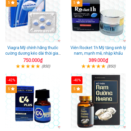
5
5
Viagra Mỹ chính hãng thuốc
Viên Rocket 1h Mỹ tăng sinh lý
cường dương kéo dài thời gian
nam, mạnh mẽ, nhập khẩu
cho Nam nhập khẩu chính ngạch
750.000₫
389.000₫
(850)
(850)
-42%
-40%
5
5