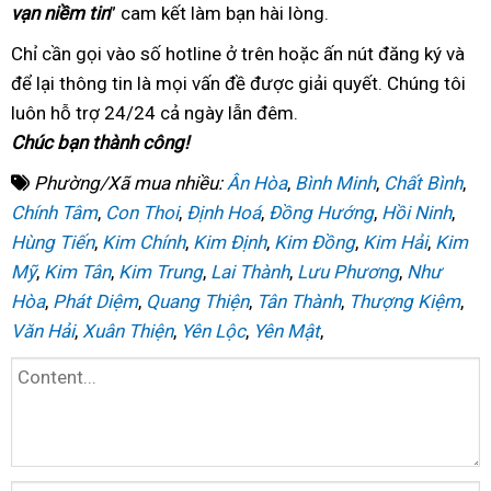
vạn niềm tin
” cam kết làm bạn hài lòng
đặt
bảng
.
tâm
giá
Chỉ cần gọi vào số hotline
chất
ở trên hoặc ấn nút đăng ký
nổi
và
để lại thông tin
miễn
là mọi vấn đề được giải quyết
lượng
sửa
. Chúng tôi
tiếng
luôn hỗ trợ 24/24
phí
danh
cả ngày lẫn đêm.
chữa
Chúc bạn thành công!
sách
Phường/Xã mua nhiều:
Ân Hòa
,
Bình Minh
,
Chất Bình
,
Chính Tâm
,
Con Thoi
,
Định Hoá
,
Đồng Hướng
,
Hồi Ninh
,
Hùng Tiến
,
Kim Chính
,
Kim Định
,
Kim Đồng
,
Kim Hải
,
Kim
Mỹ
,
Kim Tân
,
Kim Trung
,
Lai Thành
,
Lưu Phương
,
Như
Hòa
,
Phát Diệm
,
Quang Thiện
,
Tân Thành
,
Thượng Kiệm
,
Văn Hải
,
Xuân Thiện
,
Yên Lộc
,
Yên Mật
,