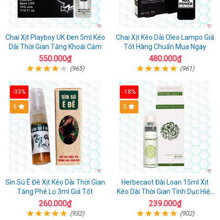
Chai Xịt Playboy UK Đen 5ml Kéo
Chai Xịt Kéo Dài Oleo Lampo Giá
Dài Thời Gian Tăng Khoái Cảm
Tốt Hàng Chuẩn Mua Ngay
550.000₫
480.000₫
(965)
(961)
-33%
-18%
5
5
Sìn Sú Ê Đê Xịt Kéo Dài Thời Gian
Herbecaot Đài Loan 15ml Xịt
Tăng Phê Lọ 3ml Giá Tốt
Kéo Dài Thời Gian Tình Dục Hiệu
Quả
260.000₫
239.000₫
(932)
(902)