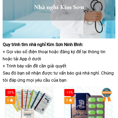
Quy trình
bảo
tìm nhà nghỉ Kim Sơn Ninh Bình:
+ Gọi vào số điện thoại
trì
miễn
hoặc đăng ký
cung
để lại thông tin
hoặc
theo
tải App ở dưới
phí
cấp
+ Trình bày vấn đề
yêu
dịch
cần giải quyết
Sau đó
cầu
cũ
bạn sẽ nhận được
vụ
bảo
tư vấn báo giá nhà nghỉ
kết
. Chúng
tôi đáp ứng
trung
mọi yêu cầu của bạn.
hành
nối
tâm
-20%
-13%
5
Hot
5