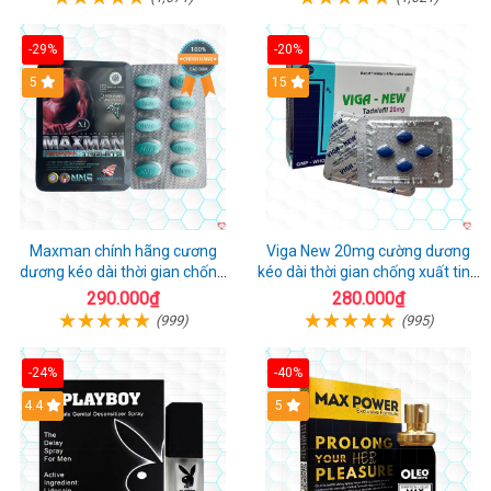
-29%
-20%
Hot
5
15
Maxman chính hãng cương
Viga New 20mg cường dương
dương kéo dài thời gian chống
kéo dài thời gian chống xuất tinh
xuất tinh sớm hộp 10 viên
hộp 4 viên
290.000₫
280.000₫
(999)
(995)
-24%
-40%
Hot
4.4
5