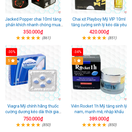
Jacked Popper chai 10ml tăng
Chai xịt Playboy Mỹ VIP 10ml
phấn khích nhanh chóng mua
tăng cường sinh lý kéo dài yêu
ngay
350.000₫
420.000₫
(861)
(851)
-30%
-34%
5
5
Viagra Mỹ chính hãng thuốc
Viên Rocket 1h Mỹ tăng sinh lý
cường dương kéo dài thời gian
nam, mạnh mẽ, nhập khẩu
cho Nam nhập khẩu chính ngạch
750.000₫
389.000₫
(850)
(850)