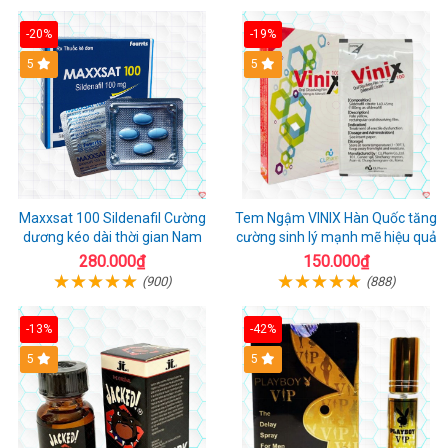
-20%
-19%
5
5
Maxxsat 100 Sildenafil Cường
Tem Ngậm VINIX Hàn Quốc tăng
dương kéo dài thời gian Nam
cường sinh lý mạnh mẽ hiệu quả
280.000₫
150.000₫
(900)
(888)
-13%
-42%
5
5