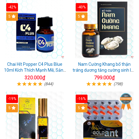
-42%
-40%
5
5
Chai Hít Popper C4 Plus Blue
Nam Cường Khang bổ thận
10ml Kích Thích Mạnh Mẽ, Sảng
tráng dương tăng cường sinh lực
Khoái
nam
320.000₫
799.000₫
(844)
(798)
-19%
-16%
5
5