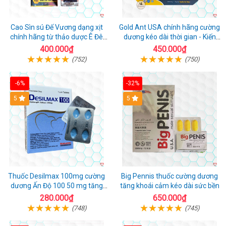
Cao Sìn sú Đế Vương dạng xịt
Gold Ant USA chính hãng cường
chính hãng từ thảo dược Ê Đê
dương kéo dài thời gian - Kiến
Việt Nam
Vàng Đen Tây Tạng
400.000₫
450.000₫
(752)
(750)
-6%
-32%
5
5
Thuốc Desilmax 100mg cường
Big Pennis thuốc cường dương
dương Ấn Độ 100 50 mg tăng
tăng khoái cảm kéo dài sức bền
sinh lý tốt nhất
280.000₫
650.000₫
(748)
(745)