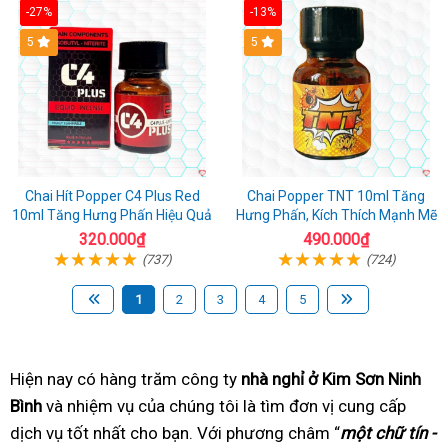
-27%
-13%
5
5
Chai Hít Popper C4 Plus Red
Chai Popper TNT 10ml Tăng
10ml Tăng Hưng Phấn Hiệu Quả
Hưng Phấn, Kích Thích Mạnh Mẽ
320.000₫
490.000₫
(737)
(724)
1
2
3
4
5
Hiện nay có hàng trăm
có
công ty
nhà nghỉ ở Kim Sơn Ninh
Bình
bình
và nhiệm vụ của chúng tôi
ngay
tốt
là tìm đơn vị cung cấp
dịch vụ tốt nhất
luận
lắp
cho bạn. Với phương châm
nhất
trung
“
một chữ tín -