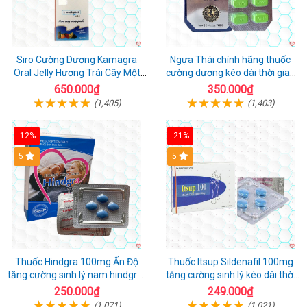
Siro Cường Dương Kamagra
Ngựa Thái chính hãng thuốc
Oral Jelly Hương Trái Cây Một
cường dương kéo dài thời gian
Hộp 7 Gói 100g
cho Nam hộp 10 viên
650.000₫
350.000₫
(1,405)
(1,403)
-12%
-21%
5
5
Thuốc Hindgra 100mg Ấn Độ
Thuốc Itsup Sildenafil 100mg
tăng cường sinh lý nam hindgra-
tăng cường sinh lý kéo dài thời
100 chống xts cương dương
gian cho nam
250.000₫
249.000₫
(1,071)
(1,021)