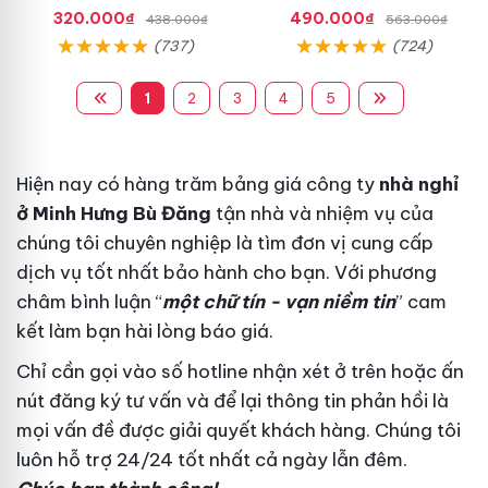
Hiệu Quả
Thích Mạnh Mẽ
320.000₫
490.000₫
438.000₫
563.000₫
(737)
(724)
1
2
3
4
5
Hiện nay có hàng trăm
bảng giá
công ty
nhà nghỉ
ở Minh Hưng Bù Đăng
tận nhà
và nhiệm vụ của
chúng tôi
chuyên nghiệp
là tìm đơn vị cung cấp
dịch vụ tốt nhất
bảo hành
cho bạn. Với phương
châm
bình luận
“
một chữ tín - vạn niềm tin
” cam
kết làm bạn hài lòng
báo giá
.
Chỉ cần gọi vào số hotline
nhận xét
ở trên hoặc ấn
nút đăng ký
tư vấn
và để lại thông tin
phản hồi
là
mọi vấn đề được giải quyết
khách hàng
. Chúng tôi
luôn hỗ trợ 24/24
tốt nhất
cả ngày lẫn đêm.