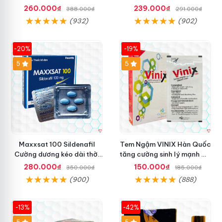
Tốt
Dục Hiệu Quả
260.000₫
239.000₫
388.000₫
291.000₫
(932)
(902)
-20%
-19%
5
5
Maxxsat 100 Sildenafil
Tem Ngậm VINIX Hàn Quốc
Cường dương kéo dài thời
tăng cường sinh lý mạnh mẽ
gian Nam
hiệu quả
280.000₫
150.000₫
350.000₫
185.000₫
(900)
(888)
-13%
-42%