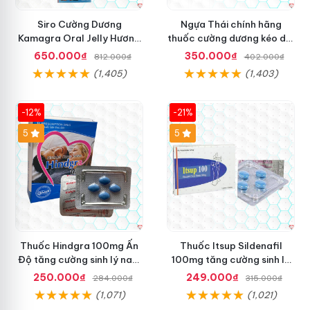
Siro Cường Dương
Ngựa Thái chính hãng
Kamagra Oral Jelly Hương
thuốc cường dương kéo dài
Trái Cây Một Hộp 7 Gói
thời gian cho Nam hộp 10
650.000₫
350.000₫
812.000₫
402.000₫
100g
viên
(1,405)
(1,403)
-12%
-21%
5
5
Thuốc Hindgra 100mg Ấn
Thuốc Itsup Sildenafil
Độ tăng cường sinh lý nam
100mg tăng cường sinh lý
hindgra-100 chống xts
kéo dài thời gian cho nam
250.000₫
249.000₫
284.000₫
315.000₫
cương dương
(1,071)
(1,021)