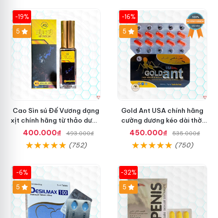
-19%
-16%
5
5
Cao Sìn sú Đế Vương dạng
Gold Ant USA chính hãng
xịt chính hãng từ thảo dược
cường dương kéo dài thời
Ê Đê Việt Nam
gian - Kiến Vàng Đen Tây
400.000₫
450.000₫
493.000₫
535.000₫
Tạng
(752)
(750)
-6%
-32%
5
5