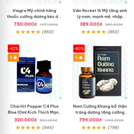
Viagra Mỹ chính hãng
Viên Rocket 1h Mỹ tăng sinh
thuốc cường dương kéo dài
lý nam, mạnh mẽ, nhập
thời gian cho Nam nhập
khẩu
750.000₫
389.000₫
1.071.000₫
589.000₫
khẩu chính ngạch
(850)
(850)
-42%
-40%
5
5
Chai Hít Popper C4 Plus
Nam Cường Khang bổ thận
Blue 10ml Kích Thích Mạnh
tráng dương tăng cường
Mẽ, Sảng Khoái
sinh lực nam
320.000₫
799.000₫
552.000₫
1.332.000₫
(844)
(798)