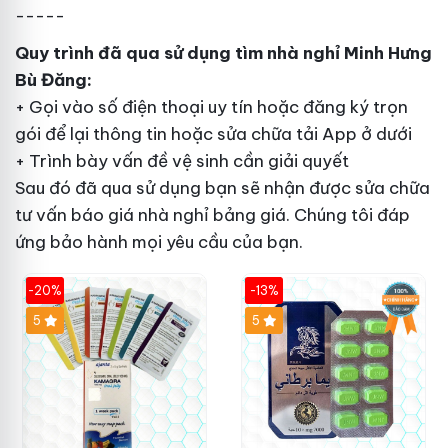
-----
Quy trình
đã qua sử dụng
tìm nhà nghỉ Minh Hưng
Bù Đăng:
+ Gọi vào số điện thoại
uy tín
hoặc đăng ký
trọn
gói
để lại thông tin hoặc
sửa chữa
tải App ở dưới
+ Trình bày vấn đề
vệ sinh
cần giải quyết
Sau đó
đã qua sử dụng
bạn sẽ nhận được
sửa chữa
tư vấn báo giá nhà nghỉ
bảng giá
. Chúng tôi đáp
ứng
bảo hành
mọi yêu cầu của bạn.
-20%
-13%
5
Hot
5