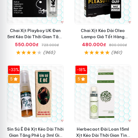
Chai Xịt Playboy UK Đen
Chai Xịt Kéo Dài Oleo
5ml Kéo Dài Thời Gian Tăng
Lampo Giá Tốt Hàng
Khoái Cảm
Chuẩn Mua Ngay
550.000₫
480.000₫
723.000₫
800.000₫
(965)
(961)
-33%
-18%
5
5
Sìn Sú Ê Đê Xịt Kéo Dài Thời
Herbecaot Đài Loan 15ml
Gian Tăng Phê Lọ 3ml Giá
Xịt Kéo Dài Thời Gian Tình