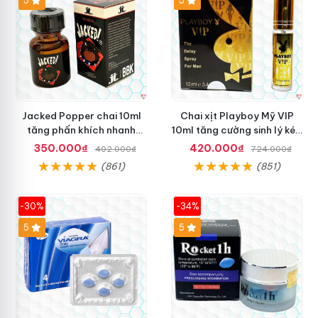
5
5
Jacked Popper chai 10ml
Chai xịt Playboy Mỹ VIP
tăng phấn khích nhanh
10ml tăng cường sinh lý kéo
chóng mua ngay
dài yêu
350.000₫
420.000₫
402.000₫
724.000₫
(861)
(851)
-30%
-34%
5
5