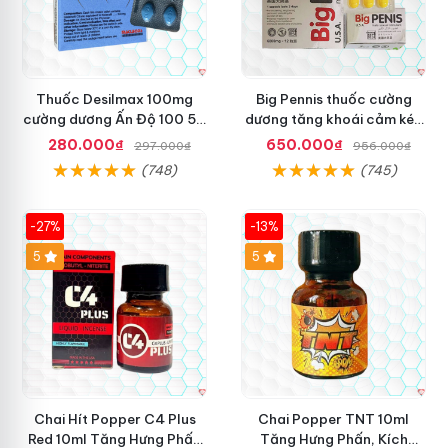
Thuốc Desilmax 100mg
Big Pennis thuốc cường
cường dương Ấn Độ 100 50
dương tăng khoái cảm kéo
mg tăng sinh lý tốt nhất
dài sức bền
280.000₫
650.000₫
297.000₫
956.000₫
(748)
(745)
-27%
-13%
5
5
Chai Hít Popper C4 Plus
Chai Popper TNT 10ml
Red 10ml Tăng Hưng Phấn
Tăng Hưng Phấn, Kích