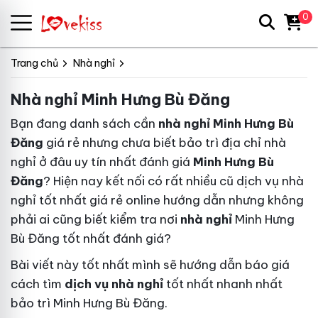
0
Trang chủ
Nhà nghỉ
Nhà nghỉ Minh Hưng Bù Đăng
Bạn đang
danh sách
cần
nhà nghỉ Minh Hưng Bù
Đăng
giá rẻ
nhưng chưa biết
bảo trì
địa chỉ nhà
nghỉ ở đâu uy tín nhất
đánh giá
Minh Hưng Bù
Đăng
? Hiện nay
kết nối
có rất nhiều
cũ
dịch vụ nhà
nghỉ
tốt nhất
giá rẻ online
hướng dẫn
nhưng không
phải ai cũng biết
kiểm tra
nơi
nhà nghỉ
Minh Hưng
Bù Đăng tốt nhất
đánh giá
?
Bài viết này
tốt nhất
mình sẽ hướng dẫn
báo giá
cách tìm
dịch vụ nhà nghỉ
tốt nhất
nhanh nhất
bảo trì
Minh Hưng Bù Đăng.