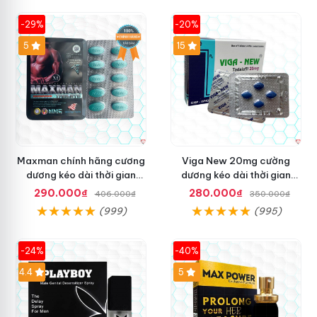
-29%
-20%
Hot
5
15
Maxman chính hãng cương
Viga New 20mg cường
dương kéo dài thời gian
dương kéo dài thời gian
chống xuất tinh sớm hộp 10
chống xuất tinh hộp 4 viên
290.000₫
280.000₫
406.000₫
350.000₫
viên
(999)
(995)
-24%
-40%
Hot
4.4
5