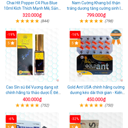
Chai Hít Popper C4 Plus Blue
Nam Cường Khang bổ thận
10ml Kích Thích Mạnh Mẽ, Sảng
tráng dương tăng cường sinh lực
Khoái
nam
320.000₫
799.000₫
(844)
(798)
-19%
-16%
5
5
Cao Sìn sú Đế Vương dạng xịt
Gold Ant USA chính hãng cường
chính hãng từ thảo dược Ê Đê
dương kéo dài thời gian - Kiến
Việt Nam
Vàng Đen Tây Tạng
400.000₫
450.000₫
(752)
(750)
-6%
-32%
5
5