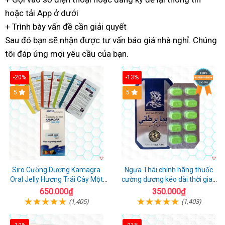
hoặc
nhanh
tải App ở dưới
cầu
hàng
tâm
+ Trình bày vấn đề
nhất
tốt
cần giải quyết
Sau đó
báo
bạn sẽ nhận được
nhất
an
tư vấn báo giá nhà nghỉ
tận
. Chúng
tôi đáp ứng
giá
theo
mọi yêu cầu của bạn.
toàn
nơi
yêu
-20%
-13%
cầu
5
Hot
5
Siro Cường Dương Kamagra
Ngựa Thái chính hãng thuốc
Oral Jelly Hương Trái Cây Một
cường dương kéo dài thời gian
Hộp 7 Gói 100g
cho Nam hộp 10 viên
650.000₫
350.000₫
(1,405)
(1,403)