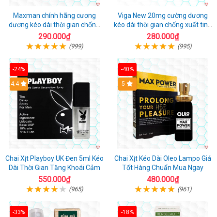
Maxman chính hãng cương
Viga New 20mg cường dương
dương kéo dài thời gian chống
kéo dài thời gian chống xuất tinh
xuất tinh sớm hộp 10 viên
hộp 4 viên
290.000₫
280.000₫
(999)
(995)
-24%
-40%
Hot
4.4
5
Chai Xịt Playboy UK Đen 5ml Kéo
Chai Xịt Kéo Dài Oleo Lampo Giá
Dài Thời Gian Tăng Khoái Cảm
Tốt Hàng Chuẩn Mua Ngay
550.000₫
480.000₫
(965)
(961)
-33%
-18%