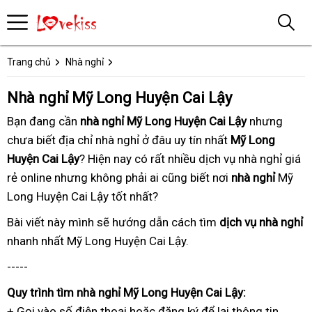
Trang chủ
Nhà nghỉ
Nhà nghỉ Mỹ Long Huyện Cai Lậy
Bạn đang
tham
cần
nhà nghỉ Mỹ Long Huyện Cai Lậy
cũ
nhưng
chưa biết
khảo
kết
địa chỉ nhà nghỉ ở đâu uy tín nhất
có
Mỹ Long
Huyện Cai Lậy
nối
? Hiện nay
dịch
có rất nhiều
phản
dịch vụ nhà nghỉ
tâm
tốt
giá
rẻ online
tham
nhưng không phải ai cũng biết
vụ
hồi
cũ
nơi
nhà nghỉ
Mỹ
nhất
Long Huyện Cai Lậy tốt nhất
khảo
tận
?
tâm
Bài viết này
cung
mình sẽ hướng dẫn
tận
cách tìm
dịch vụ nhà nghỉ
t
nhanh nhất
cũ
Mỹ Long Huyện Cai Lậy.
cấp
nơi
t
-----
Quy trình
theo
tìm nhà nghỉ Mỹ Long Huyện Cai Lậy:
+ Gọi vào số điện thoại
yêu
khách
hoặc đăng ký
có
để lại thông tin