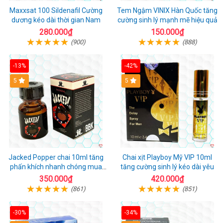
Maxxsat 100 Sildenafil Cường
Tem Ngậm VINIX Hàn Quốc tăng
dương kéo dài thời gian Nam
cường sinh lý mạnh mẽ hiệu quả
280.000₫
150.000₫
(900)
(888)
-13%
-42%
5
5
Jacked Popper chai 10ml tăng
Chai xịt Playboy Mỹ VIP 10ml
phấn khích nhanh chóng mua
tăng cường sinh lý kéo dài yêu
ngay
350.000₫
420.000₫
(861)
(851)
-30%
-34%