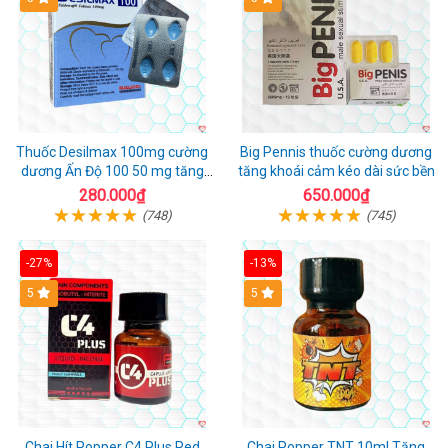
Thuốc Desilmax 100mg cường
Big Pennis thuốc cường dương
dương Ấn Độ 100 50 mg tăng
tăng khoái cảm kéo dài sức bền
sinh lý tốt nhất
280.000₫
650.000₫
(748)
(745)
-27%
-13%
5
5
Chai Hít Popper C4 Plus Red
Chai Popper TNT 10ml Tăng