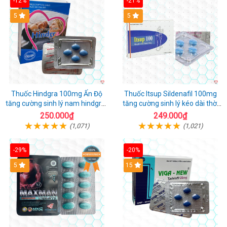
-12%
-21%
5
5
Thuốc Hindgra 100mg Ấn Độ
Thuốc Itsup Sildenafil 100mg
tăng cường sinh lý nam hindgra-
tăng cường sinh lý kéo dài thời
100 chống xts cương dương
gian cho nam
250.000₫
249.000₫
(1,071)
(1,021)
-29%
-20%
Hot
5
15