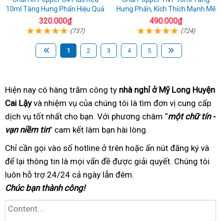
10ml Tăng Hưng Phấn Hiệu Quả
Hưng Phấn, Kích Thích Mạnh Mẽ
320.000₫
490.000₫
(737)
(724)
1
2
3
4
5
Hiện nay có hàng trăm
nhận
công ty
nhà nghỉ ở Mỹ Long Huyện
Cai Lậy
tại
và nhiệm vụ của chúng tôi
xét
công
là tìm đơn vị cung cấp
dịch vụ tốt nhất
nhà
tư
cho bạn. Với phương châm
ty
hướng
“
một chữ tín -
vạn niềm tin
” cam kết làm bạn hài lòng
vấn
danh
.
dẫn
sách
Chỉ cần gọi vào số hotline
vệ
ở trên hoặc ấn nút đăng ký
khách
và
để lại thông tin
bảo
là mọi vấn đề được giải quyết
sinh
uy
. Chúng tôi
hàng
luôn hỗ trợ 24/24
hành
đã
cả ngày lẫn đêm.
tín
Chúc bạn thành công!
qua
sử
dụng