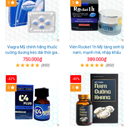
5
5
Viagra Mỹ chính hãng thuốc
Viên Rocket 1h Mỹ tăng sinh lý
cường dương kéo dài thời gian
nam, mạnh mẽ, nhập khẩu
cho Nam nhập khẩu chính ngạch
750.000₫
389.000₫
(850)
(850)
-42%
-40%
5
5