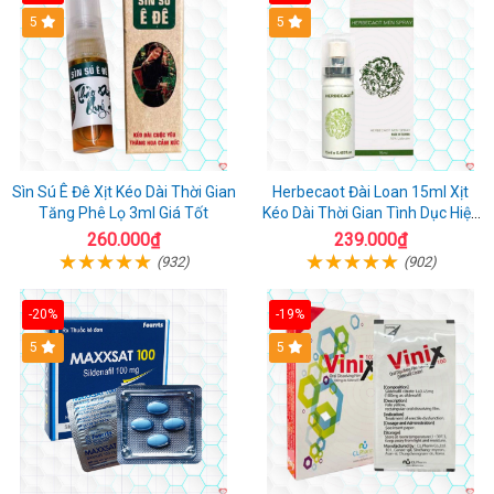
5
5
Sìn Sú Ê Đê Xịt Kéo Dài Thời Gian
Herbecaot Đài Loan 15ml Xịt
Tăng Phê Lọ 3ml Giá Tốt
Kéo Dài Thời Gian Tình Dục Hiệu
Quả
260.000₫
239.000₫
(932)
(902)
-20%
-19%
5
5