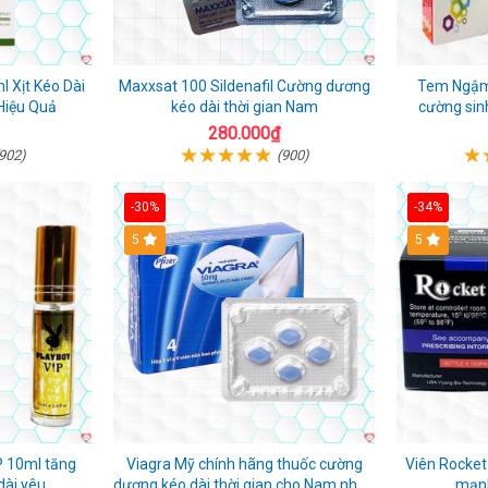
 Xịt Kéo Dài
Maxxsat 100 Sildenafil Cường dương
Tem Ngậm 
Hiệu Quả
kéo dài thời gian Nam
cường sin
280.000₫
902)
(900)
-30%
-34%
5
5
P 10ml tăng
Viagra Mỹ chính hãng thuốc cường
Viên Rocket
dài yêu
dương kéo dài thời gian cho Nam nhập
mạnh