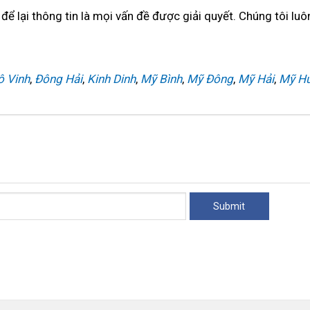
vấn
nh
để lại thông tin
chuyên
là mọi vấn đề được giải quyết
đánh
. Chúng tôi lu
ận
nghiệp
giá
ô Vinh
,
Đông Hải
,
Kinh Dinh
,
Mỹ Bình
,
Mỹ Đông
,
Mỹ Hải
,
Mỹ H