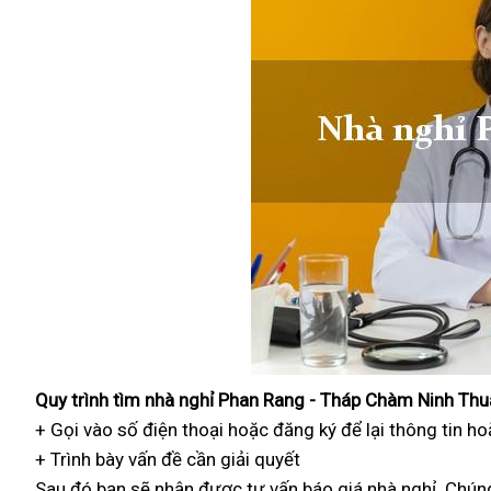
Quy trình
dịch
tìm nhà nghỉ Phan Rang - Tháp Chàm Ninh Thu
+ Gọi vào số điện thoại
vụ
tận
hoặc đăng ký
trọn
để lại thông tin h
+ Trình bày vấn đề
cung
cần giải quyết
nơi
gói
Sau đó
có
bạn sẽ nhận được
cấp
báo
tư vấn báo giá nhà nghỉ
giá
. Chún