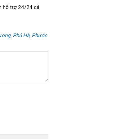
ôn hỗ trợ 24/24
bình
cả
luận
ương
,
Phủ Hà
,
Phước