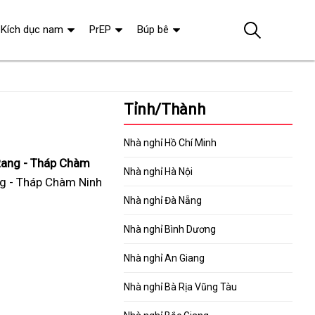
Kích dục nam
PrEP
Búp bê
Tỉnh/Thành
Nhà nghỉ Hồ Chí Minh
Rang - Tháp Chàm
Nhà nghỉ Hà Nội
g - Tháp Chàm Ninh
Nhà nghỉ Đà Nẵng
Nhà nghỉ Bình Dương
Nhà nghỉ An Giang
Nhà nghỉ Bà Rịa Vũng Tàu