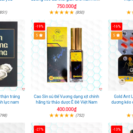
khẩu chính ngạch
750.000₫
851)
(850)
-19%
-16%
5
5
thận tráng
Cao Sìn sú Đế Vương dạng xịt chính
Gold Ant 
nh lực nam
hãng từ thảo dược Ê Đê Việt Nam
dương kéo d
Đ
400.000₫
798)
(752)
-27%
-13%