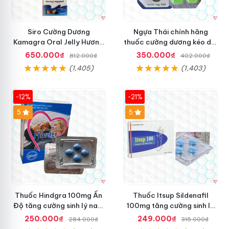
Siro Cường Dương
Ngựa Thái chính hãng
Kamagra Oral Jelly Hương
thuốc cường dương kéo dài
Trái Cây Một Hộp 7 Gói
thời gian cho Nam hộp 10
650.000₫
350.000₫
812.000₫
402.000₫
100g
viên
(1,405)
(1,403)
-12%
-21%
5
5
Thuốc Hindgra 100mg Ấn
Thuốc Itsup Sildenafil
Độ tăng cường sinh lý nam
100mg tăng cường sinh lý
hindgra-100 chống xts
kéo dài thời gian cho nam
250.000₫
249.000₫
284.000₫
315.000₫
cương dương