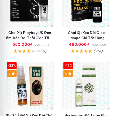
Chai Xịt Playboy UK Đen
Chai Xịt Kéo Dài Oleo
5ml Kéo Dài Thời Gian Tăng
Lampo Giá Tốt Hàng
Khoái Cảm
Chuẩn Mua Ngay
550.000₫
480.000₫
723.000₫
800.000₫
(965)
(961)
-33%
-18%
5
5
Sìn Sú Ê Đê Xịt Kéo Dài Thời
Herbecaot Đài Loan 15ml