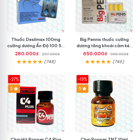
Thuốc Desilmax 100mg
Big Pennis thuốc cường
cường dương Ấn Độ 100 50
dương tăng khoái cảm kéo
mg tăng sinh lý tốt nhất
dài sức bền
280.000₫
650.000₫
297.000₫
956.000₫
(748)
(745)
-27%
-13%
5
5
Chai Hít Popper C4 Plus
Chai Popper TNT 10ml