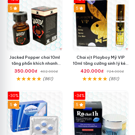
5
5
Jacked Popper chai 10ml
Chai xịt Playboy Mỹ VIP
tăng phấn khích nhanh
10ml tăng cường sinh lý kéo
chóng mua ngay
dài yêu
350.000₫
420.000₫
402.000₫
724.000₫
(861)
(851)
-30%
-34%
5
5