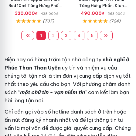
Red 10ml Tăng Hưng Phấn
Tăng Hưng Phấn, Kích
Hiệu Quả
Thích Mạnh Mẽ
320.000₫
490.000₫
438.000₫
563.000₫
(737)
(724)
1
2
3
4
5
Hiện nay có hàng trăm
tận nhà
công ty
nhà nghỉ ở
Phúc Than Than Uyên
uy tín
và nhiệm vụ của
chúng tôi
tận nơi
là tìm đơn vị cung cấp dịch vụ tốt
nhất
theo yêu cầu
cho bạn. Với phương châm
danh
sách
“
một chữ tín - vạn niềm tin
” cam kết làm bạn
hài lòng
tận nơi
.
Chỉ cần gọi vào số hotline
danh sách
ở trên hoặc
ấn nút đăng ký
nhanh nhất
và để lại thông tin
tư
vấn
là mọi vấn đề được giải quyết
cung cấp
. Chúng