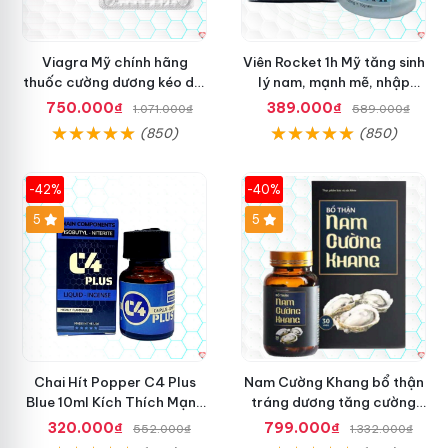
Viagra Mỹ chính hãng
Viên Rocket 1h Mỹ tăng sinh
thuốc cường dương kéo dài
lý nam, mạnh mẽ, nhập
thời gian cho Nam nhập
khẩu
750.000₫
389.000₫
1.071.000₫
589.000₫
khẩu chính ngạch
(850)
(850)
-42%
-40%
5
5
Chai Hít Popper C4 Plus
Nam Cường Khang bổ thận
Blue 10ml Kích Thích Mạnh
tráng dương tăng cường
Mẽ, Sảng Khoái
sinh lực nam
320.000₫
799.000₫
552.000₫
1.332.000₫