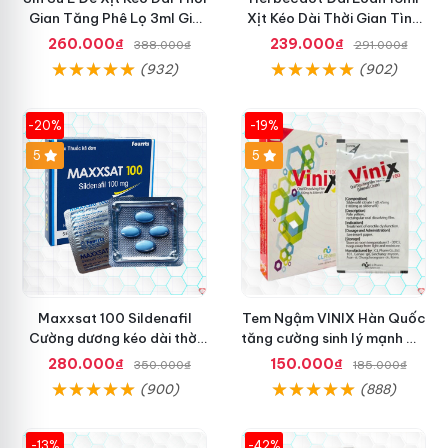
Gian Tăng Phê Lọ 3ml Giá
Xịt Kéo Dài Thời Gian Tình
Tốt
Dục Hiệu Quả
260.000₫
239.000₫
388.000₫
291.000₫
(932)
(902)
-20%
-19%
5
5
Maxxsat 100 Sildenafil
Tem Ngậm VINIX Hàn Quốc
Cường dương kéo dài thời
tăng cường sinh lý mạnh mẽ
gian Nam
hiệu quả
280.000₫
150.000₫
350.000₫
185.000₫
(900)
(888)
-13%
-42%