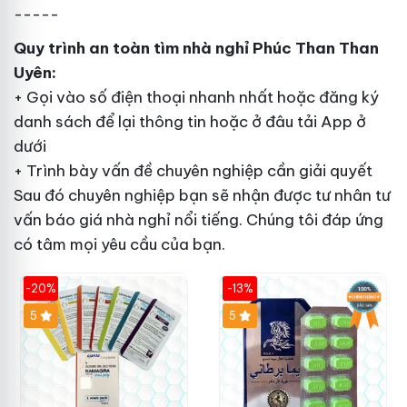
-----
Quy trình
an toàn
tìm nhà nghỉ Phúc Than Than
Uyên:
+ Gọi vào số điện thoại
nhanh nhất
hoặc đăng ký
danh sách
để lại thông tin hoặc
ở đâu
tải App ở
dưới
+ Trình bày vấn đề
chuyên nghiệp
cần giải quyết
Sau đó
chuyên nghiệp
bạn sẽ nhận được
tư nhân
tư
vấn báo giá nhà nghỉ
nổi tiếng
. Chúng tôi đáp ứng
có tâm
mọi yêu cầu của bạn.
-20%
-13%
5
Hot
5