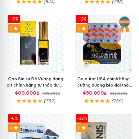
(844)
(798)
-19%
-16%
5
5
Cao Sìn sú Đế Vương dạng
Gold Ant USA chính hãng
xịt chính hãng từ thảo dược
cường dương kéo dài thời
Ê Đê Việt Nam
gian - Kiến Vàng Đen Tây
400.000₫
450.000₫
493.000₫
535.000₫
Tạng
(752)
(750)
-6%
-32%
5
5