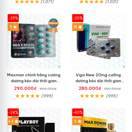
(1,071)
(1,021)
-29%
-20%
Hot
5
15
Maxman chính hãng cương
Viga New 20mg cường
dương kéo dài thời gian
dương kéo dài thời gian
chống xuất tinh sớm hộp 10
chống xuất tinh hộp 4 viên
290.000₫
280.000₫
406.000₫
350.000₫
viên
(999)
(995)
-24%
-40%
Hot
4.4
5