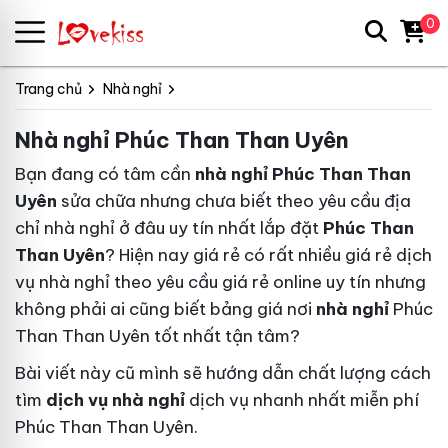
0
Trang chủ
Nhà nghỉ
Nhà nghỉ Phúc Than Than Uyên
Bạn đang
có tâm
cần
nhà nghỉ Phúc Than Than
Uyên
sửa chữa
nhưng chưa biết
theo yêu cầu
địa
chỉ nhà nghỉ ở đâu uy tín nhất
lắp đặt
Phúc Than
Than Uyên
? Hiện nay
giá rẻ
có rất nhiều
giá rẻ
dịch
vụ nhà nghỉ
theo yêu cầu
giá rẻ online
uy tín
nhưng
không phải ai cũng biết
bảng giá
nơi
nhà nghỉ
Phúc
Than Than Uyên tốt nhất
tận tâm
?
Bài viết này
cũ
mình sẽ hướng dẫn
chất lượng
cách
tìm
dịch vụ nhà nghỉ
dịch vụ
nhanh nhất
miễn phí
Phúc Than Than Uyên.