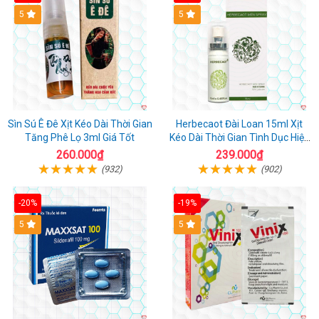
5
5
Sìn Sú Ê Đê Xịt Kéo Dài Thời Gian
Herbecaot Đài Loan 15ml Xịt
Tăng Phê Lọ 3ml Giá Tốt
Kéo Dài Thời Gian Tình Dục Hiệu
Quả
260.000₫
239.000₫
(932)
(902)
-20%
-19%
5
5