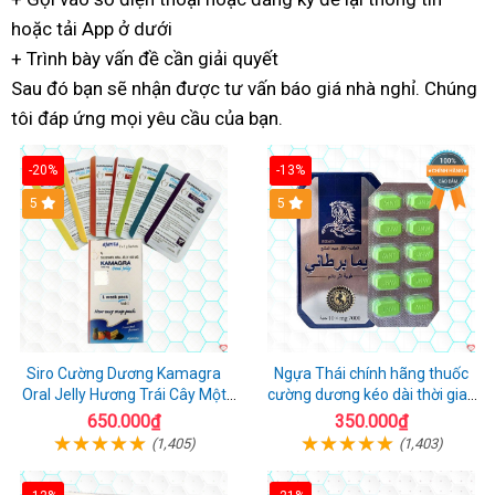
hoặc
báo
tải App ở dưới
đâu
nhất
+ Trình bày vấn đề
giá
có
cần giải quyết
Sau đó
danh
bạn sẽ nhận được
tâm
tận
tư vấn báo giá nhà nghỉ
ở
. Chúng
tôi đáp ứng
sách
hướng
mọi yêu cầu của bạn.
nhà
đâu
dẫn
-20%
-13%
5
Hot
5
Siro Cường Dương Kamagra
Ngựa Thái chính hãng thuốc
Oral Jelly Hương Trái Cây Một
cường dương kéo dài thời gian
Hộp 7 Gói 100g
cho Nam hộp 10 viên
650.000₫
350.000₫
(1,405)
(1,403)