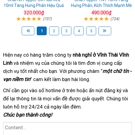
10ml Tăng Hưng Phấn Hiệu Quả
Hưng Phấn, Kích Thích Mạnh Mẽ
320.000₫
490.000₫
(737)
(724)
1
2
3
4
5
Hiện nay có hàng trăm
an
công ty
nhà nghỉ ở Vĩnh Thái Vĩnh
Linh
tốt
và nhiệm vụ của chúng tôi
toàn
chuyên
là tìm đơn vị cung cấp
dịch vụ tốt nhất
nhất
bình
cho bạn. Với phương châm
nghiệp
chuyên
“
một chữ tín -
vạn niềm tin
” cam kết làm bạn hài lòng
luận
trung
.
nghiệp
tâm
Chỉ cần gọi vào số hotline
ở
ở trên hoặc ấn nút đăng ký
đánh
và
để lại thông tin
trong
là mọi vấn đề được giải quyết
đâu
trọn
. Chúng tôi
giá
luôn hỗ trợ 24/24
ngày
cũ
cả ngày lẫn đêm.
gói
Chúc bạn thành công!