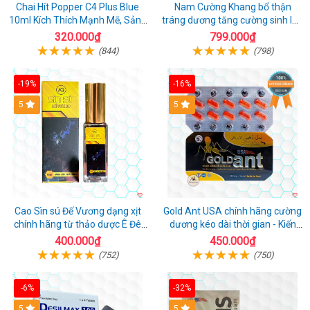
Chai Hít Popper C4 Plus Blue
Nam Cường Khang bổ thận
10ml Kích Thích Mạnh Mẽ, Sảng
tráng dương tăng cường sinh lực
Khoái
nam
320.000₫
799.000₫
(844)
(798)
-19%
-16%
5
5
Cao Sìn sú Đế Vương dạng xịt
Gold Ant USA chính hãng cường
chính hãng từ thảo dược Ê Đê
dương kéo dài thời gian - Kiến
Việt Nam
Vàng Đen Tây Tạng
400.000₫
450.000₫
(752)
(750)
-6%
-32%
5
5