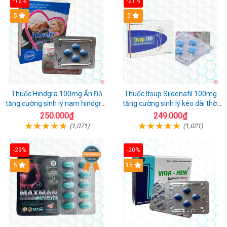
-12%
-21%
5
5
Thuốc Hindgra 100mg Ấn Độ
Thuốc Itsup Sildenafil 100mg
tăng cường sinh lý nam hindgra-
tăng cường sinh lý kéo dài thời
100 chống xts cương dương
gian cho nam
250.000₫
249.000₫
(1,071)
(1,021)
-29%
-20%
Hot
5
15