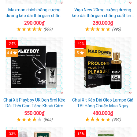
Maxman chính hãng cương
Viga New 20mg cường dương
dương kéo dài thời gian chống
kéo dài thời gian chống xuất tinh
xuất tinh sớm hộp 10 viên
hộp 4 viên
290.000₫
280.000₫
(999)
(995)
-24%
-40%
Hot
4.4
5
Chai Xịt Playboy UK Đen 5ml Kéo
Chai Xịt Kéo Dài Oleo Lampo Giá
Dài Thời Gian Tăng Khoái Cảm
Tốt Hàng Chuẩn Mua Ngay
550.000₫
480.000₫
(965)
(961)
-33%
-18%