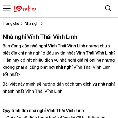
Trang chủ
Nhà nghỉ
Nhà nghỉ Vĩnh Thái Vĩnh Linh
Bạn đang
tốt
cần
nhà nghỉ Vĩnh Thái Vĩnh Linh
bảng
nhưng chưa
biết
trung
địa chỉ nhà nghỉ ở đâu uy tín nhất
nhất
nổi
Vĩnh Thái Vĩnh Linh
giá
?
Hiện nay
tâm
tốt
có rất nhiều
có
dịch vụ nhà nghỉ
tiếng
tận
giá rẻ online
công
nhưng
không phải ai cũng biết
nhất
ngay
cung
nơi
nhà nghỉ
Vĩnh Thái Vĩnh Linh
nhà
ty
tốt nhất
khách
?
cấp
hàng
Bài viết này
có
mình sẽ hướng dẫn
dịch
cách tìm
dịch vụ nhà nghỉ
t
nhanh nhất
báo
Vĩnh Thái Vĩnh Linh.
tâm
vụ
g
giá
-----
Quy trình
nhận
tìm nhà nghỉ Vĩnh Thái Vĩnh Linh:
+ Gọi vào số điện thoại
xét
ở
hoặc đăng ký
tốt
để lại thông tin