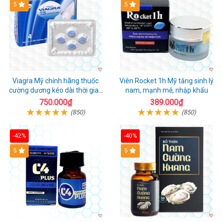
5
5
Viagra Mỹ chính hãng thuốc
Viên Rocket 1h Mỹ tăng sinh lý
cường dương kéo dài thời gian
nam, mạnh mẽ, nhập khẩu
cho Nam nhập khẩu chính ngạch
750.000₫
389.000₫
(850)
(850)
-42%
-40%
5
5