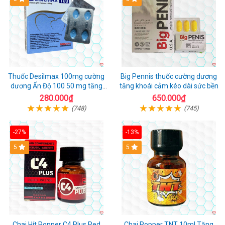
Thuốc Desilmax 100mg cường
Big Pennis thuốc cường dương
dương Ấn Độ 100 50 mg tăng
tăng khoái cảm kéo dài sức bền
sinh lý tốt nhất
280.000₫
650.000₫
(748)
(745)
-27%
-13%
5
5
Chai Hít Popper C4 Plus Red
Chai Popper TNT 10ml Tăng