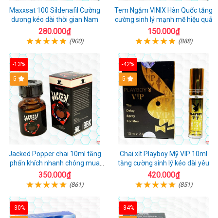
Maxxsat 100 Sildenafil Cường
Tem Ngậm VINIX Hàn Quốc tăng
dương kéo dài thời gian Nam
cường sinh lý mạnh mẽ hiệu quả
280.000₫
150.000₫
(900)
(888)
-13%
-42%
5
5
Jacked Popper chai 10ml tăng
Chai xịt Playboy Mỹ VIP 10ml
phấn khích nhanh chóng mua
tăng cường sinh lý kéo dài yêu
ngay
350.000₫
420.000₫
(861)
(851)
-30%
-34%