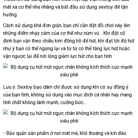
mút
mát xa cơ thể nhẹ nhàng
nơi
và bắt đầu sử dụng sextoy
facebook
để tận
vú
hưởng.
bán
kích
thích
Cách sử dụng
thống
khá đơn giản
hỗ
, bạn chỉ cần đặt đồ chơi này lên
hỗ
massage
những điểm nhạy cảm
kê
tốt
của cơ thể như núm vú…
trợ
mới
Khi đặt cố
trợ
ngực
định bạn vặn theo chiều kim đồng hồ
nhất
thông
để hút
hàng
, khi đạt tới độ hút
nhất
siêu
như ý bạn
thông
có thể ngừng lại
có
và từ từ
thảo
có thể tăng lực hút
minh
giả
sử
hoặc
sướng
vặn ngược lại
hút
minh
địa
để nới lỏng giảm lực hút cho bạn tình.
nên
luận
dụng
chân
chỉ
chọn
không
Lưu ý: Sextoy bạo dâm chỉ
theo
được sử dụng khi có sự đồng ý
hỗ
Bộ
của bạn tình
dụng
khuyến
, không sử dụng vào mục đích cá nhân hay mang
yêu
trợ
cụ
tính chất không lành mạnh
mãi
địa
, cưỡng bức…
cầu
chụp
chỉ
mút
vú
kích
- Bảo quản sản phẩm ở nơi mát mẻ
nhập
, khô thoáng
nổi
và kín đáo.
Bộ
thích