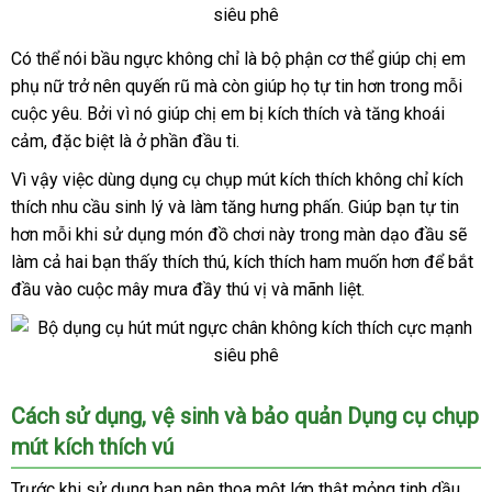
Có thể nói bầu ngực không chỉ là bộ phận cơ thể giúp chị em
Bộ
phụ nữ trở nên quyến rũ
dụng
Mỹ
mà còn giúp họ tự tin hơn trong mỗi
cụ
cuộc yêu
nhận
. Bởi vì nó giúp chị em bị kích thích
ở
và tăng khoái
chụp
cảm
hỗ
,
kho
đặc biệt là ở phần đầu ti.
xét
đâu
mút
trợ
hàng
Vì vậy việc dùng dụng cụ chụp mút kích thích không chỉ kích
vú
thích nhu cầu sinh lý
kích
shop
và làm tăng hưng phấn
địa
. Giúp bạn tự tin
thích
hơn mỗi khi sử dụng món đồ chơi này trong màn dạo đầu
chỉ
nhập
sẽ
massage
làm cả hai bạn thấy thích thú
tại
, kích thích ham muốn hơn
bỏ
để bắt
khẩu
ngực
đầu vào cuộc mây mưa đầy thú vị
nhà
tổng
và mãnh liệt.
sỉ
siêu
hợp
sướng
hút
chân
không
Bộ
Cách sử dụng
tiki
, vệ sinh
thanh
và bảo quản Dụng cụ chụp
dụng
mút kích thích vú
lý
cụ
chụp
Trước khi sử dụng bạn nên thoa một lớp thật mỏng tinh dầu