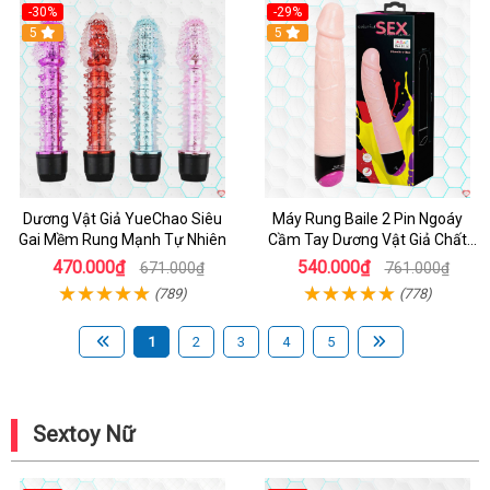
-30%
-29%
Hot
5
Hot
5
Dương Vật Giả YueChao Siêu
Máy Rung Baile 2 Pin Ngoáy
Gai Mềm Rung Mạnh Tự Nhiên
Cầm Tay Dương Vật Giả Chất
Lượng
470.000₫
540.000₫
671.000₫
761.000₫
(789)
(778)
1
2
3
4
5
Sextoy Nữ