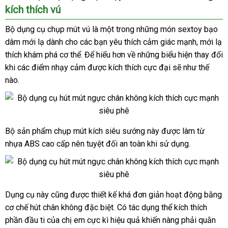
kích thích vú
Bộ dụng cụ chụp mút vú là một trong
khuyến
những món sextoy bạo
dâm mới lạ dành cho
phân
các bạn yêu thích cảm giác mạnh
mãi
nhận
, mới lạ
thích khám phá cơ thể
phối
nhận
. Để hiểu hơn về
xưởng
những biểu hiện thay đổi
hàng
khi
đã
các điểm nhạy cảm
xét
đặt
được kích thích cực đại
có
sẽ như thế
nào.
qua
mua
nên
sử
chọn
dụng
Bộ sản phẩm chụp mút kích siêu sướng này
chính
được làm từ
Bộ
nhựa ABS cao cấp nên
dụng
thanh
tuyệt đối an toàn khi sử dụng.
hãng
cụ
toán
chụp
mút
vú
Dụng cụ này
có
cũng
địa
được thiết kế
tốt
khá đơn giản hoạt động bằng
Bộ
kích
cơ chế hút chân không
dụng
nên
chỉ
giá
đặc biệt
so
. Có tác dụng thể kích thích
nhất
thích
cụ
phần đầu ti
ở
của chị em cực kì hiệu quả khiến nàng phải quằn
chọn
bán
sánh
massage