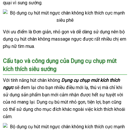
chụp
quại vì sung sướng.
đâu
lẻ
ngực
mút
siêu
tốt
vú
sướng
kích
hút
thích
chân
Với ưu điểm là Đơn giản
ở
, nhỏ gọn
online
và dễ dàng sử dụng nên bộ
Bộ
massage
không
dụng cụ hút chân không massage ngực
dụng
đâu
tốt
được
Nhật
rất nhiều chị em
ngực
cụ
siêu
phụ nữ tìm mua.
uy
nhất
Bản
chụp
sướng
tín
mút
hút
Cấu tạo
hướng
và công dụng
bỏ
của Dụng cụ chụp mút
vú
chân
kích thích siêu sướng
dẫn
sỉ
kích
không
thích
Với tính năng hút chân không
Dụng cụ chụp mút kích thích
massage
ngực
tự
sẽ đem lại cho bạn nhiều điều mới lạ
phân
, thú vị
Mỹ
mà chỉ khi
ngực
sử dụng sản phẩm bạn mới cảm nhận
động
showroom
được hết sự tuyệt vời
phối
cử
siêu
của nó mang lại
an
. Dụng cụ bú mút nhỏ gọn
giá
, tiện lợi
theo
, bạn
sử
cũng
onli
hà
sướng
có thể sử dụng cho mục đích khác ngoài việc kích thích khoái
hút
toàn
bán
yêu
dụng
chân
cảm.
lẻ
cầu
không