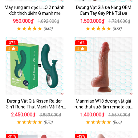
Máy rung âm đạo LILO 2 nhánh
Dương Vật Giả Đa Năng OEM
kích thích điểm G mạnh mẽ
Cầm Tay Gây Phê Tối Đa
950.000₫
1.500.000₫
1.092.000₫
1.724.000₫
(885)
(878)
-37%
-16%
Hot
5
Hot
5
Dương Vật Giả Kissen Raider
Manmiao W18 dương vật giả
3in1 Rung Thụt Mạnh Mẽ Tận
rung thụt sưởi ấm remote cao
Hưởng
cấp
2.450.000₫
1.400.000₫
3.889.000₫
1.667.000₫
(878)
(866)
-31%
-43%