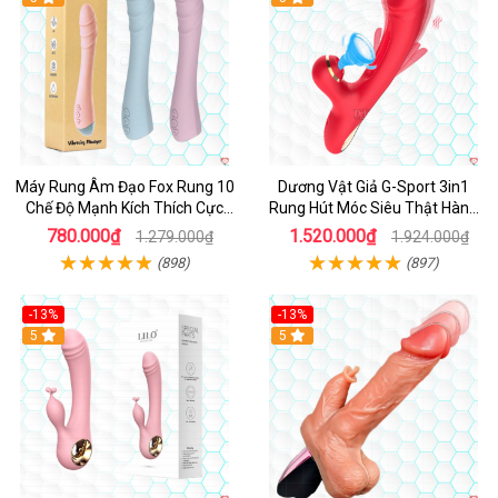
Máy Rung Âm Đạo Fox Rung 10
Dương Vật Giả G-Sport 3in1
Chế Độ Mạnh Kích Thích Cực
Rung Hút Móc Siêu Thật Hàng
Sướng
Hot
780.000₫
1.520.000₫
1.279.000₫
1.924.000₫
(898)
(897)
-13%
-13%
Hot
5
Hot
5