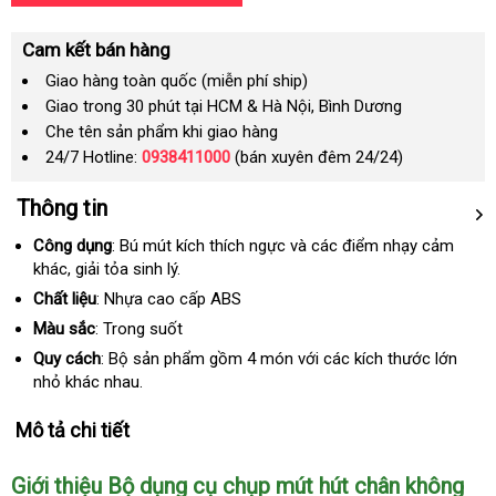
Cam kết bán hàng
Giao hàng toàn quốc (miễn phí ship)
Giao trong 30 phút tại HCM & Hà Nội, Bình Dương
Che tên sản phẩm khi giao hàng
24/7 Hotline:
0938411000
(bán xuyên đêm 24/24)
Thông tin
Công dụng
: Bú mút kích thích ngực
tại
và
xưởng
các điểm nhạy cảm
khác
mua
, giải tỏa sinh lý.
nhà
hàng
Chất liệu
: Nhựa cao cấp ABS
Màu sắc
: Trong suốt
Quy cách
: Bộ sản phẩm gồm 4 món
siêu
với
đã
các kích thước lớn
nhỏ khác nhau.
thị
qua
sử
Mô tả chi tiết
dụng
Giới thiệu Bộ dụng cụ chụp mút hút chân không