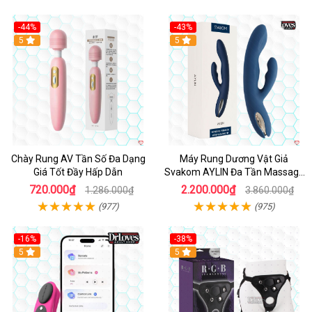
-44%
-43%
Hot
5
Hot
5
Chày Rung AV Tần Số Đa Dạng
Máy Rung Dương Vật Giả
Giá Tốt Đầy Hấp Dẫn
Svakom AYLIN Đa Tần Massage
Sướng
720.000₫
2.200.000₫
1.286.000₫
3.860.000₫
(977)
(975)
-16%
-38%
Hot
5
Hot
5