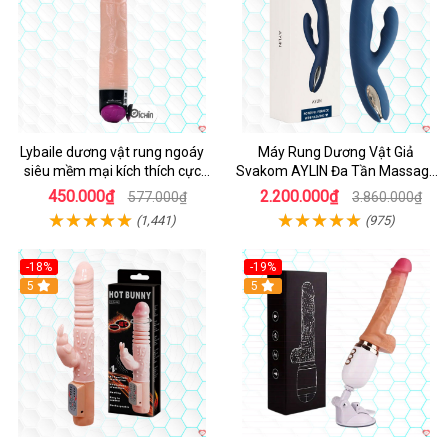
Lybaile dương vật rung ngoáy
Máy Rung Dương Vật Giả
siêu mềm mại kích thích cực
Svakom AYLIN Đa Tần Massage
mạnh
Sướng
450.000₫
2.200.000₫
577.000₫
3.860.000₫
(1,441)
(975)
-18%
-19%
Hot
5
Hot
5