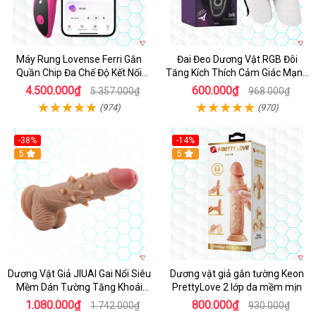
Máy Rung Lovense Ferri Gắn
Đai Đeo Dương Vật RGB Đôi
Quần Chip Đa Chế Độ Kết Nối
Tăng Kích Thích Cảm Giác Mạnh
App
Mẽ
4.500.000₫
600.000₫
5.357.000₫
968.000₫
(974)
(970)
-38%
-14%
5
5
Dương Vật Giả JIUAI Gai Nổi Siêu
Dương vật giả gắn tường Keon
Mềm Dán Tường Tăng Khoái
PrettyLove 2 lớp da mềm mịn
Cảm
1.080.000₫
800.000₫
1.742.000₫
930.000₫