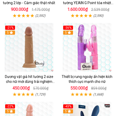
tường 2 lớp - Cảm giác thật nhất
tường YEAIN G Point tỏa nhiệt
điều khiển từ xa
900.000₫
1.600.000₫
1.475.000₫
2.539.000₫
(2,592)
(2,590)
-21%
-36%
Hot
5
Hot
5
Dương vật giả hít tường 2 size
Thiết bị rung ngoáy ẩn hiện kích
cho nữ mới dùng trải nghiệm
thích cực mạnh cho nữ
thật
450.000₫
550.000₫
570.000₫
859.000₫
(1,729)
(1,668)
-22%
-43%
Hot
5
Hot
5