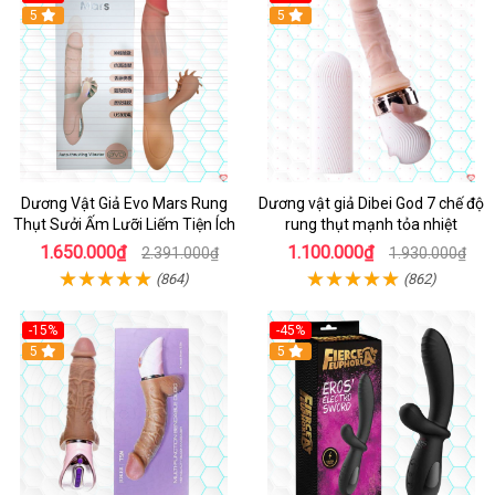
5
Hot
5
Dương Vật Giả Evo Mars Rung
Dương vật giả Dibei God 7 chế độ
Thụt Sưởi Ấm Lưỡi Liếm Tiện Ích
rung thụt mạnh tỏa nhiệt
1.650.000₫
1.100.000₫
2.391.000₫
1.930.000₫
(864)
(862)
-15%
-45%
5
5