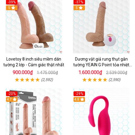
-39%
-37%
Hot
5
5
Lovetoy 8 inch siêu mềm dán
Dương vật giả rung thụt gắn
tường 2 lớp - Cảm giác thật nhất
tường YEAIN G Point tỏa nhiệt
điều khiển từ xa
900.000₫
1.600.000₫
1.475.000₫
2.539.000₫
(2,592)
(2,590)
-20%
-29%
Hot
4.7
Hot
4.8