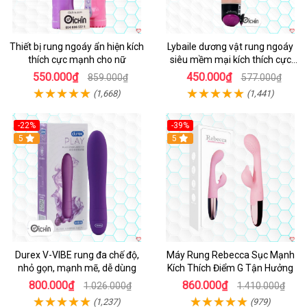
Thiết bị rung ngoáy ẩn hiện kích
Lybaile dương vật rung ngoáy
thích cực mạnh cho nữ
siêu mềm mại kích thích cực
mạnh
550.000₫
450.000₫
859.000₫
577.000₫
(1,668)
(1,441)
-22%
-39%
Hot
5
Hot
5
Durex V-VIBE rung đa chế độ,
Máy Rung Rebecca Sục Mạnh
nhỏ gọn, mạnh mẽ, dễ dùng
Kích Thích Điểm G Tận Hưởng
800.000₫
860.000₫
1.026.000₫
1.410.000₫
(1,237)
(979)