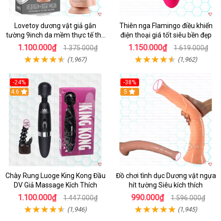
Lovetoy dương vật giả gắn
Thiên nga Flamingo điều khiển
tường 9inch da mềm thực tế thú
điện thoại giá tốt siêu bền đẹp
vị
1.100.000₫
1.150.000₫
1.375.000₫
1.619.000₫
(1,967)
(1,962)
-24%
-38%
4.6
Hot
5
Chày Rung Luoge King Kong Đầu
Đồ chơi tình dục Dương vật ngựa
DV Giả Massage Kích Thích
hít tường Siêu kích thích
1.100.000₫
990.000₫
1.447.000₫
1.596.000₫
(1,946)
(1,945)