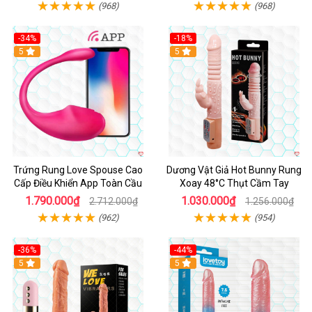
(968)
(968)
-34%
-18%
5
Hot
5
Trứng Rung Love Spouse Cao
Dương Vật Giả Hot Bunny Rung
Cấp Điều Khiển App Toàn Cầu
Xoay 48°C Thụt Cầm Tay
1.790.000₫
1.030.000₫
2.712.000₫
1.256.000₫
(962)
(954)
-36%
-44%
5
Hot
5