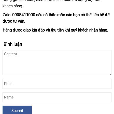
khách hàng.
app
Zalo:
0938411000
lấy
nếu có thắc mắc
mới
các bạn
voucher
có thể liên hệ
giao
để
nh
được tư vấn.
hàng
nhất
hàng
kh
Hàng
ăn
được giao kín đáo
tốt
và thu tiền khi quý khách nhận hàng.
trộm
nhất
Bình luận