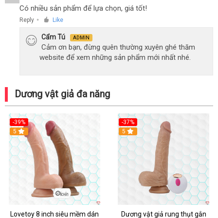
Có nhiều sản phẩm để lựa chọn, giá tốt!
Reply
Like
●
Cẩm Tú
ADMIN
Cảm ơn bạn, đừng quên thường xuyên ghé thăm
website để xem những sản phẩm mới nhất nhé.
Dương vật giả đa năng
-39%
-37%
Hot
5
5
Lovetoy 8 inch siêu mềm dán
Dương vật giả rung thụt gắn