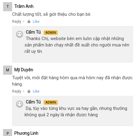
Trâm Anh
T
Chất lượng tốt, sẽ giới thiệu cho bạn bè.
Reply
Like
●
Cẩm Tú
ADMIN
Thanks Chị, website bên em luôn cập nhật những
sản phẩm bán chạy nhất đề xuất cho người mua nên
rất uy tín.
Mỹ Duyên
M
Tuyệt vời, mới đặt hàng hôm qua mà hôm nay đã nhận được
hàng.
Reply
Like
●
Cẩm Tú
ADMIN
Dạ, tùy vào từng khu vực xa hay gần, nhưng thường
không quá 2 ngày là nhận được hàng
Phương Linh
P