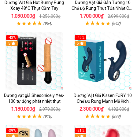
Dương Vật Giả Hot Bunny Rung
Dương Vật Giả Gắn Tường 10
Xoay 48°C Thụt Cầm Tay
Chế Độ Rung Thụt Tỏa Nhiệt Cao
Cấp
1.030.000₫
1.700.000₫
1.256.000₫
2.099.000₫
(954)
(942)
-43%
-45%
5
Hot
5
Dương vật giả Shesonicely Yes-
Dương Vật Giả Kissen FURY 10
100 tự động phát nhiệt thụt
Chế Độ Rung Mạnh Mẽ Kích
Thích
1.180.000₫
2.300.000₫
2.070.000₫
4.182.000₫
(910)
(899)
-39%
-21%
Hot
5
Hot
5