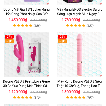
Dương Vật Giả TSN Joker Rung
Máy Rung EROS Electro Sword
Uốn Cong Phát Nhiệt Cao Cấp
Sóng Điện Mạnh Mua Ngay Giá
Tốt
1.450.000₫
1.780.000₫
1.706.000₫
3.236.000₫
(855)
(837)
-27%
-26%
Hot
5
Hot
5
Dương Vật Giả PrettyLove Gene
Máy Rung Dương Vật Giả Siêu
30 Chế Độ Rung Kích Thích Cảm
Thật 10 Chế Độ, Thăng Hoa Tối
Biến Âm Thanh
Ưu
1.120.000₫
1.300.000₫
1.534.000₫
1.757.000₫
(810)
(797)