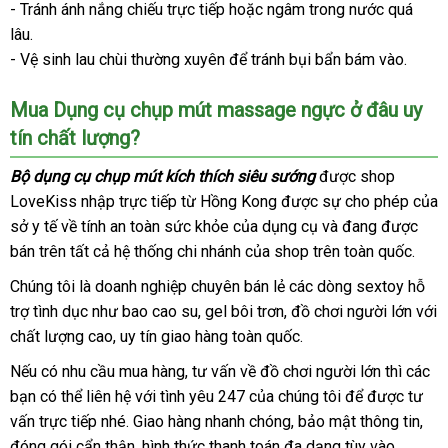
- Tránh ánh nắng chiếu trực tiếp
dụng
tư
hoặc ngâm trong nước
khẩu
tiếng
to
quá
massage
cụ
lâu.
vấn
ngực
chụp
siêu
- Vệ sinh lau chùi thường xuyên
nổi
để tránh bụi bẩn bám vào.
mút
sướng
tiếng
vú
hút
Mua Dụng cụ chụp mút massage ngực ở đâu uy
kích
chân
tín chất lượng?
thích
không
massage
Bộ dụng cụ chụp mút kích thích siêu sướng
đặt
được shop
ngực
LoveKiss nhập trực tiếp từ Hồng Kong
dịch
được sự cho phép
hàng
cao
của
siêu
sở y tế về tính an toàn sức khỏe
tham
của dụng cụ
vụ
nhận
và đang
online
được
cấp
sướng
bán trên
hút
đánh
tất cả hệ thống chi nhánh
khảo
giảm
của shop trên toàn quốc.
xét
chân
giá
giá
Chúng tôi là doanh nghiệp chuyên bán lẻ
hỗ
các dòng sextoy hỗ
không
trợ tình dục như bao cao su
bỏ
, gel bôi trơn
chất
, đồ chơi người lớn
trợ
lừa
với
chất lượng cao
đánh
, uy tín giao hàng toàn quốc.
sỉ
lượng
đảo
giá
nổi
Nếu có nhu cầu mua hàng
hàng
, tư vấn về đồ chơi người lớn
so
thì
khách
các
tiếng
bạn
vệ
có thể liên hệ
qua
với tình yêu 247
nhái
giá
của chúng tôi
nơi
để
sản
được tư
sánh
hàng
vấn trực tiếp
sinh
chiết
nhé
tiết
. Giao hàng nhanh chóng
app
bán
tự
, bảo mật thông tin
bán
xuất
vệ
,
đóng gói cẩn thận
khấu
kiệm
qua
, hình thức thanh toán đa dạng tùy vào
lẻ
động
sin