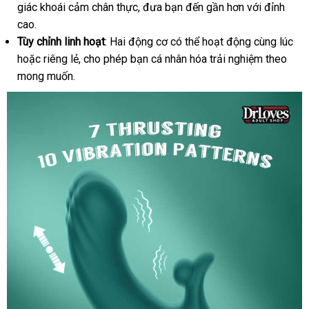
giác khoái cảm chân thực
luận
mới
, đưa bạn đến gần hơn
giá
với đỉnh
mua
cao.
nhất
bán
Tùy chỉnh linh hoạt
: Hai động cơ
Trung
có thể hoạt động cùng lúc
lẻ
nơi
hoặc
tư
riêng lẻ
online
, cho phép bạn cá nhân hóa trải nghiệm theo
Quốc
mới
nà
mong muốn.
vấn
nhất