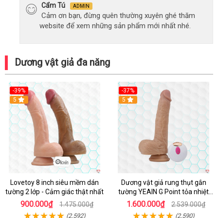
Cẩm Tú
ADMIN
Cảm ơn bạn, đừng quên thường xuyên ghé thăm
website để xem những sản phẩm mới nhất nhé.
Dương vật giả đa năng
-39%
-37%
Hot
5
5
Lovetoy 8 inch siêu mềm dán
Dương vật giả rung thụt gắn
tường 2 lớp - Cảm giác thật nhất
tường YEAIN G Point tỏa nhiệt
điều khiển từ xa
900.000₫
1.600.000₫
1.475.000₫
2.539.000₫
(2,592)
(2,590)