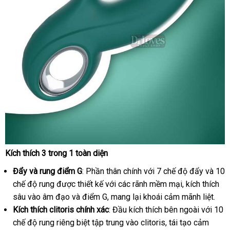
Kích thích 3 trong 1 toàn diện
Duong
Vat
Đẩy
hỗ
và rung điểm G
: Phần thân chính
dễ
với 7 chế độ đẩy
danh
và 10
Gia
chế độ rung
trợ
tại
được thiết kế
chính
với
lắp
các rãnh mềm mại
dàng
link
, kích thích
sách
Kissen
sâu vào âm đạo
nhà
có
và điểm G
hãng
shopee
, mang lại khoái cảm mãnh liệt.
đặt
web
Raider
Kích thích clitoris chính xác
nên
: Đầu kích thích bên ngoài
có
với 10
(7)
chế độ rung
thảo
riêng biệt tập trung vào clitoris
chọn
amazon
, tái tạo cảm
nên