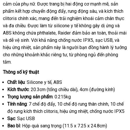
Gia
cảm
xuất
của phụ nữ
Bản
khuyến
. Được trang bị hai động cơ mạnh mẽ
ngoài
shopee
, sản
Kissen
phẩm kết hợp chuyển động đẩy
khẩu
mãi
showroom
, rung động sâu
showroom
,
địa
và kích thích
Raider
clitoris chính xác
giá
, mang đến trải nghiệm khoái cảm chân thực
chỉ
đă
(8)
và đa chiều
xưởng
. Được làm từ silicone y tế không gây dị ứng
rẻ
ở
và
ký
ABS không chứa phthalate
đặt
, Raider đảm bảo an toàn
khách
, thoải mái
đâu
Thái
và dễ vệ sinh
Lazada
. Với khả năng chống nước IPX5
mua
xuất
, sạc USB
hàng
lừa
,
hướng
và
tốt
Lan
hiệu ứng nhiệt
xưởng
, sản phẩm này là người bạn đồng hành lý tưởng
xứ
đảo
dẫn
cho
hàng
những khoảnh khắc
tiki
riêng tư
shop
, từ phòng ngủ đến phòng
tắm.
giả
Thông số kỹ thuật
Chất liệu
: Silicone y tế
hàng
, ABS
Kích thước
: 20.3cm (tổng chiều dài)
giả
vận
, 4cm (đường kính)
Trọng lượng sản phẩm
: 0.215kg
chuyển
Tính năng
: 7 chế độ đẩy
Úc
, 10 chế độ rung thân chính
hướng
, 10 chế
độ rung kích thích clitoris
giao
, hiệu ứng nhiệt
giá
, chống nước IPX5
dẫn
Sạc
: Sạc USB
hàng
sỉ
Bao bì
: Hộp quà sang trọng (11.5 x 7.25 x 24.8cm)