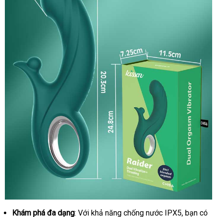
Khám phá đa dạng
: Với khả năng chống nước IPX5
mini
, bạn
gần
có
Duong