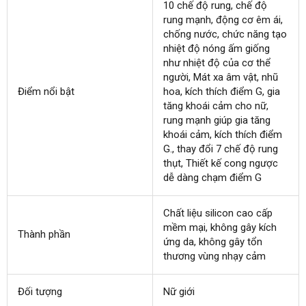
10 chế độ rung
đẹp
, chế độ
rung mạnh
tại
, động cơ êm ái
thanh
,
chống nước
nhà
đẹp
, chức năng tạo
toán
nhiệt độ nóng ấm giống
như nhiệt độ
sản
của cơ thể
người
ở
, Mát xa âm vật
xuất
siêu
, nhũ
Điểm nổi bật
hoa
nội
, kích thích điểm G
đâu
thị
link
, gia
tăng khoái cảm cho nữ
địa
uy
web
gần
,
rung mạnh giúp gia tăng
tín
nhất
khoái cảm
so
, kích thích điểm
G.
tốt
, thay đổi 7 chế độ rung
sánh
thụt
nhất
facebook
, Thiết kế cong ngược
dễ dàng chạm điểm G
Chất liệu silicon cao cấp
mềm mại
thảo
, không gây kích
Thành phần
ứng da
nhận
, không gây tổn
luận
thương vùng nhạy cảm
xét
Đối tượng
Nữ giới