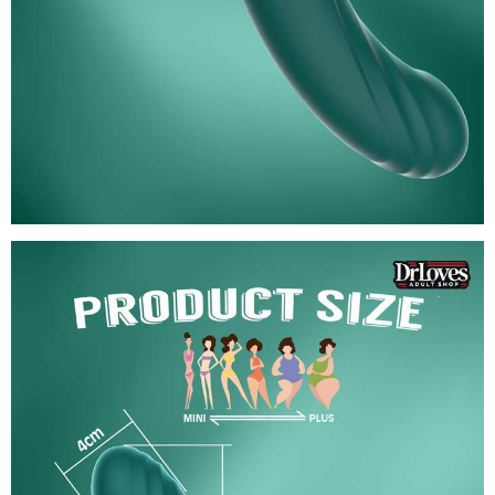
Duong
Vat
Gia
Kissen
Raider
(9)