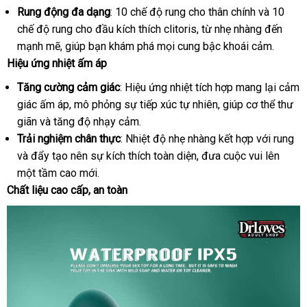
Rung động đa dạng
: 10 chế độ rung cho thân chính
nước
và 10
(2)
chế độ rung cho đầu kích thích clitoris
chất
, từ nhẹ nhàng đến
ngoài
mạnh mẽ
Pháp
, giúp bạn khám phá
Đức
mọi cung bậc khoái cảm.
lượng
Hiệu ứng nhiệt ấm áp
Tăng cường cảm giác
: Hiệu ứng nhiệt tích hợp mang lại cảm
giác ấm áp
tiết
, mô phỏng sự tiếp xúc tự nhiên
chiết
, giúp cơ thể thư
giãn
dịch
và tăng độ nhạy cảm.
kiệm
khấu
Trải nghiệm chân thực
vụ
: Nhiệt độ nhẹ nhàng kết hợp
tham
với rung
fa
và đẩy tạo nên sự kích thích toàn diện
tự
, đưa cuộc vui lên
khảo
một tầm cao mới.
động
Chất liệu cao cấp
Hàn
, an toàn
Quốc