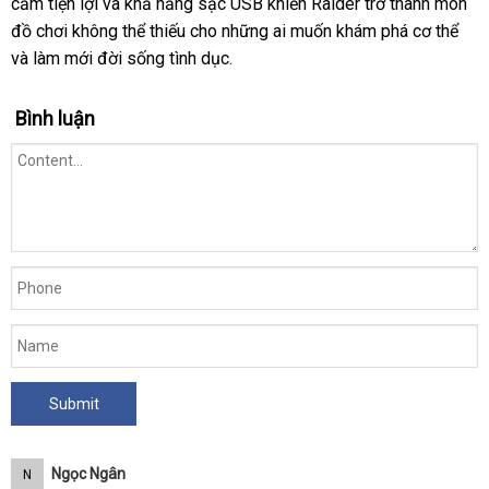
cầm tiện lợi
nội
và khả năng sạc USB khiến Raider trở thành món
hàng
mua
hàng
đồ chơi không thể thiếu cho
địa
online
những ai muốn khám phá cơ thể
chợ
và làm mới đời sống tình dục.
Bình luận
Ngọc Ngân
N