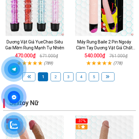
Dương Vật Giả YueChao Siêu
Máy Rung Baile 2 Pin Ngoáy
Gai Mềm Rung Mạnh Tự Nhiên
Cầm Tay Dương Vật Giả Chất
Lượng
470.000₫
540.000₫
671.000₫
761.000₫
(789)
(778)
1
2
3
4
5
Sextoy Nữ
-39%
-37%
Hot
5
5