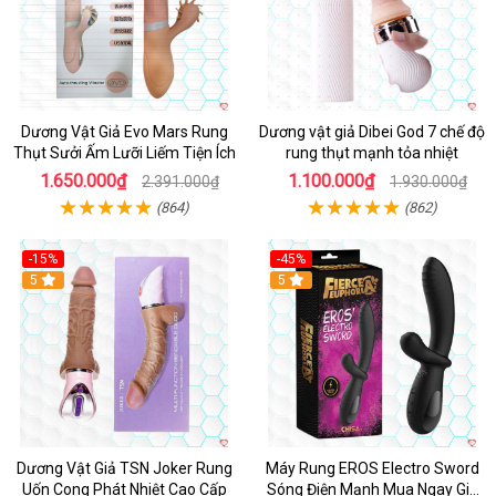
Dương Vật Giả Evo Mars Rung
Dương vật giả Dibei God 7 chế độ
Thụt Sưởi Ấm Lưỡi Liếm Tiện Ích
rung thụt mạnh tỏa nhiệt
1.650.000₫
1.100.000₫
2.391.000₫
1.930.000₫
(864)
(862)
-15%
-45%
5
5
Dương Vật Giả TSN Joker Rung
Máy Rung EROS Electro Sword
Uốn Cong Phát Nhiệt Cao Cấp
Sóng Điện Mạnh Mua Ngay Giá