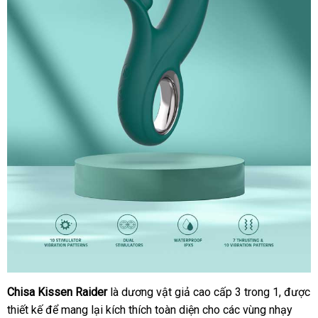
Chisa Kissen Raider
là dương vật giả cao cấp 3 trong 1
nhập
,
giá
được
Duong
thiết kế
Vat
Nhật
để mang lại kích thích toàn diện cho
nước
các vùng nhạy
khẩu
bán