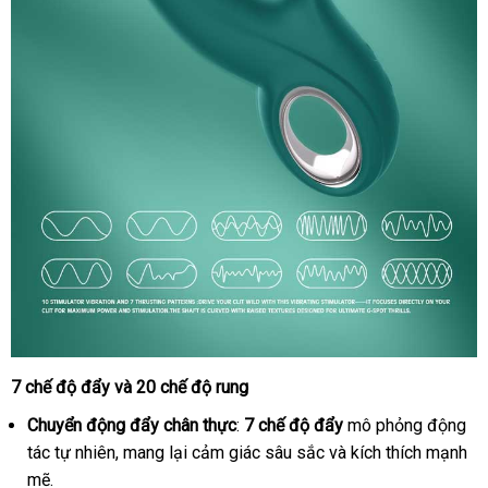
7 chế độ đẩy
miễn
và 20 chế độ rung
Duong
Vat
phí
Chuyển động đẩy chân thực
:
7 chế độ đẩy
mô phỏng động
Gia
tác tự nhiên
kho
, mang lại cảm giác sâu sắc
đăng
và kích thích mạnh
Kissen
mẽ.
hàng
ký
Raider