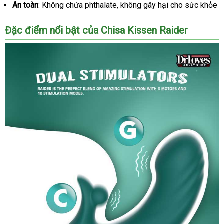
An toàn
: Không chứa phthalate
địa
, không gây hại cho sức khỏe
chỉ
Đặc điểm nổi bật
phụ
của Chisa Kissen Raider
kiện