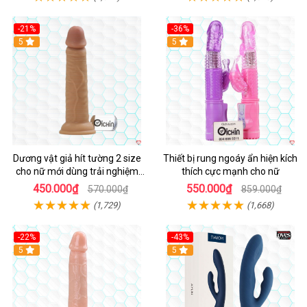
-21%
-36%
Hot
5
Hot
5
Dương vật giả hít tường 2 size
Thiết bị rung ngoáy ẩn hiện kích
cho nữ mới dùng trải nghiệm
thích cực mạnh cho nữ
thật
450.000₫
550.000₫
570.000₫
859.000₫
(1,729)
(1,668)
-22%
-43%
Hot
5
Hot
5