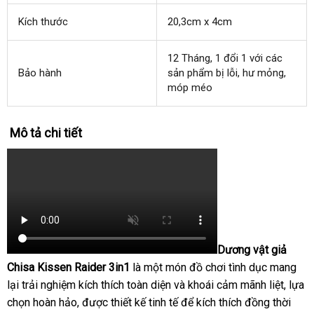
Kích thước
20,3cm x 4cm
12 Tháng
lừa
, 1 đổi 1
dịch
với
online
các
Bảo hành
sản phẩm bị lỗi
đảo
tiết
, hư mỏng
vụ
đổi
,
móp méo
kiệm
trả
Mô tả chi tiết
Dương vật giả
Chisa Kissen Raider 3in1
là một món đồ chơi tình dục mang
lại trải nghiệm kích thích toàn diện
shop
và khoái cảm mãnh liệt
Mỹ
, lựa
chọn hoàn hảo
ở
,
hỗ
được thiết kế tinh tế
giá
để kích thích đồng thời