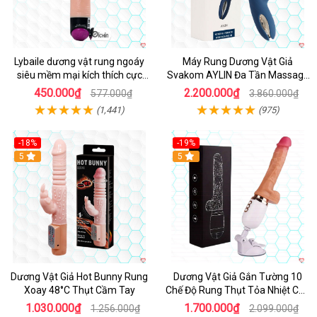
Lybaile dương vật rung ngoáy
Máy Rung Dương Vật Giả
siêu mềm mại kích thích cực
Svakom AYLIN Đa Tần Massage
mạnh
Sướng
450.000₫
2.200.000₫
577.000₫
3.860.000₫
(1,441)
(975)
-18%
-19%
Hot
5
Hot
5
Dương Vật Giả Hot Bunny Rung
Dương Vật Giả Gắn Tường 10
Xoay 48°C Thụt Cầm Tay
Chế Độ Rung Thụt Tỏa Nhiệt Cao
Cấp
1.030.000₫
1.700.000₫
1.256.000₫
2.099.000₫