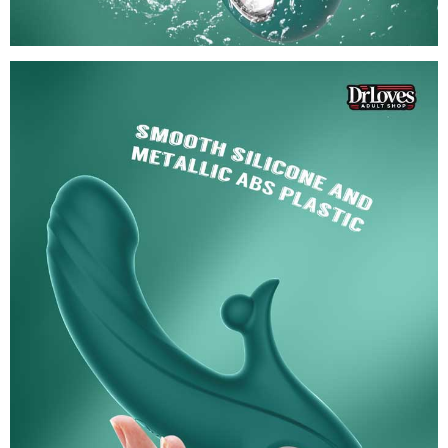
Duong
Vat
Gia
Kissen
Raider
(4)