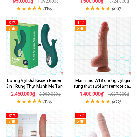
950.000₫
1.500.000₫
1.092.000₫
1.724.000₫
(885)
(878)
-37%
-16%
Hot
5
Hot
5
Dương Vật Giả Kissen Raider
Manmiao W18 dương vật giả
3in1 Rung Thụt Mạnh Mẽ Tận
rung thụt sưởi ấm remote cao
Hưởng
cấp
2.450.000₫
1.400.000₫
3.889.000₫
1.667.000₫
(878)
(866)
-31%
-43%
5
Hot
5