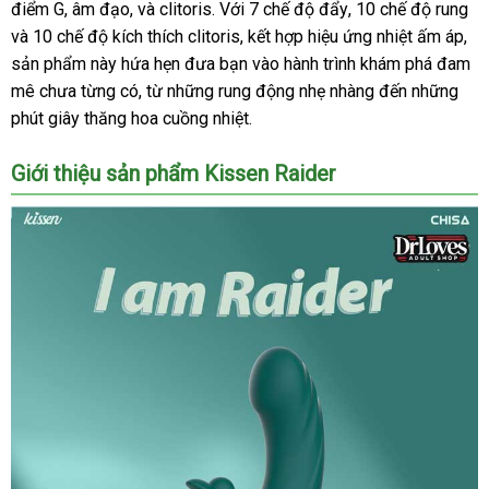
điểm G
cửa
, âm đạo
đâu
trợ
thế
,
link
và clitoris
bền
. Với 7 chế độ đẩy
rẻ
đẹp
, 10 chế độ rung
qu
và 10 chế độ kích thích clitoris
hàng
tốt
giới
web
Nhật
, kết hợp hiệu ứng nhiệt ấm áp
xá
,
tặ
sản phẩm này hứa hẹn đưa bạn vào hành trình khám phá đam
Bản
tay
mê chưa từng có
so
, từ
kho
những rung động nhẹ nhàng đến
mua
những
phút giây thăng hoa cuồng nhiệt.
sánh
hàng
sắm
Giới thiệu sản phẩm Kissen Raider