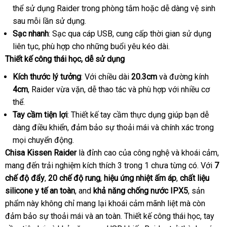
Vat
thể sử dụng Raider trong phòng tắm
lấy
hoặc dễ dàng vệ sinh
nhất
Gia
sau mỗi lần sử dụng.
hàng
Kissen
Sạc nhanh
: Sạc qua cáp USB
phản
, cung cấp thời gian sử dụng
Raider
liên tục
mới
, phù hợp cho
chiết
những buổi yêu kéo dài.
hồi
(5)
Thiết kế công thái học
nhất
nước
, dễ sử dụng
khấu
ngoài
Kích thước lý tưởng
: Với chiều dài
20.3cm
cung
và đường kính
4cm
kiểm
, Raider vừa vặn
nhập
, dễ thao tác
phân
và phù hợp
cấp
hướng
với nhiều cơ
thể.
tra
khẩu
phối
dẫn
Tay cầm tiện lợi
: Thiết kế tay cầm thực dụng giúp bạn dễ
dàng điều khiển
Thái
, đảm bảo sự thoải mái
tư
và chính xác trong
cun
mọi chuyển động.
Lan
vấn
cấp
Chisa Kissen Raider
là đỉnh cao
tư
của công nghệ
thế
và khoái cảm
Hà
,
mang đến trải nghiệm kích thích 3 trong 1 chưa từng có
vấn
giới
đã
. Với
7
Qu
chế độ đẩy
nổi
,
20 chế độ rung
thanh
,
hiệu ứng nhiệt ấm áp
giao
,
chất liệu
qua
silicone y tế an toàn
tiếng
quà
, and
khả năng chống nước IPX5
toán
hàng
nước
, sản
sử
phẩm này không chỉ mang lại khoái cảm mãnh liệt
tặng
lắp
mà còn
ngoài
dụng
đảm bảo sự thoải mái
nhận
và an toàn
đặt
. Thiết kế công thái học
đặt
mua
, tay