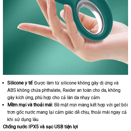
Silicone y tế
: Được làm từ silicone không gây dị ứng
cung
và
Duong
Vat
ABS không chứa phthalate
facebook
, Raider an toàn cho da
tại
, không
cấp
Gia
gây kích ứng
Lazada
, phù hợp cho cả làn da nhạy cảm.
nhà
Kissen
Mềm mại
hướng
và thoải mái
: Bề mặt mịn màng kết hợp
địa
với gel bôi
Raider
trơn gốc nước mang lại cảm giác dễ chịu
dẫn
nhận
, thoải mái ngay cả
chỉ
(3)
khi sử dụng lâu.
hàng
Chống nước IPX5
siêu
và sạc USB tiện lợi