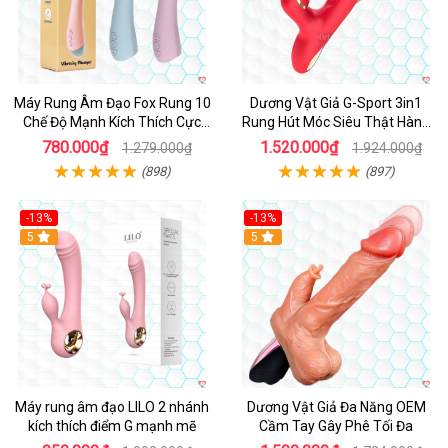
Máy Rung Âm Đạo Fox Rung 10
Dương Vật Giả G-Sport 3in1
Chế Độ Mạnh Kích Thích Cực
Rung Hút Móc Siêu Thật Hàng
Sướng
Hot
780.000₫
1.520.000₫
1.279.000₫
1.924.000₫
(898)
(897)
-13%
-13%
Hot
5
Hot
5
Máy rung âm đạo LILO 2 nhánh
Dương Vật Giả Đa Năng OEM
kích thích điểm G mạnh mẽ
Cầm Tay Gây Phê Tối Đa