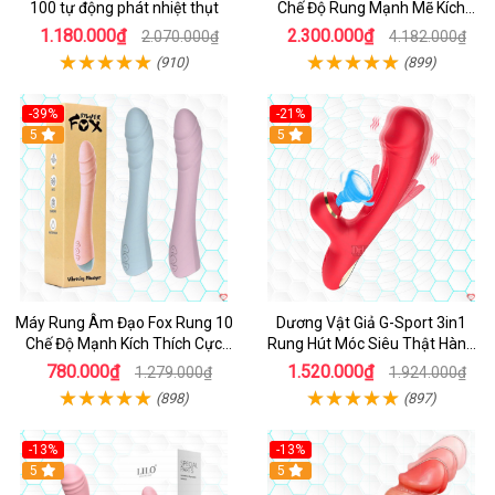
100 tự động phát nhiệt thụt
Chế Độ Rung Mạnh Mẽ Kích
Thích
1.180.000₫
2.300.000₫
2.070.000₫
4.182.000₫
(910)
(899)
-39%
-21%
Hot
5
Hot
5
Máy Rung Âm Đạo Fox Rung 10
Dương Vật Giả G-Sport 3in1
Chế Độ Mạnh Kích Thích Cực
Rung Hút Móc Siêu Thật Hàng
Sướng
Hot
780.000₫
1.520.000₫
1.279.000₫
1.924.000₫
(898)
(897)
-13%
-13%
Hot
5
Hot
5