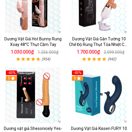
Dương Vật Giả Hot Bunny Rung
Dương Vật Giả Gắn Tường 10
Xoay 48°C Thụt Cầm Tay
Chế Độ Rung Thụt Tỏa Nhiệt Cao
Cấp
1.030.000₫
1.700.000₫
1.256.000₫
2.099.000₫
(954)
(942)
-43%
-45%
5
Hot
5
Dương vật giả Shesonicely Yes-
Dương Vật Giả Kissen FURY 10