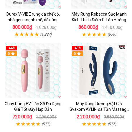
Durex V-VIBE rung đa chế độ,
Máy Rung Rebecca Sục Mạnh
nhỏ gọn, mạnh mẽ, dễ dùng
Kích Thích Điểm G Tận Hưởng
800.000₫
860.000₫
1.026.000₫
1.410.000₫
(1,237)
(979)
-44%
-43%
Hot
5
Hot
5
Chày Rung AV Tần Số Đa Dạng
Máy Rung Dương Vật Giả
Giá Tốt Đầy Hấp Dẫn
Svakom AYLIN Đa Tần Massage
Sướng
720.000₫
2.200.000₫
1.286.000₫
3.860.000₫
(977)
(975)