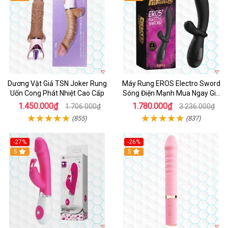
Dương Vật Giả TSN Joker Rung
Máy Rung EROS Electro Sword
Uốn Cong Phát Nhiệt Cao Cấp
Sóng Điện Mạnh Mua Ngay Giá
Tốt
1.450.000₫
1.780.000₫
1.706.000₫
3.236.000₫
(855)
(837)
-27%
-26%
Hot
5
Hot
5