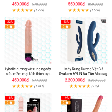
thật
450.000₫
550.000₫
570.000₫
859.000₫
(1,729)
(1,668)
-22%
-43%
Hot
5
Hot
5
Lybaile dương vật rung ngoáy
Máy Rung Dương Vật Giả
siêu mềm mại kích thích cực
Svakom AYLIN Đa Tần Massage
mạnh
Sướng
450.000₫
2.200.000₫
577.000₫
3.860.000₫
(1,441)
(975)
-18%
-19%
Hot
5
Hot
5