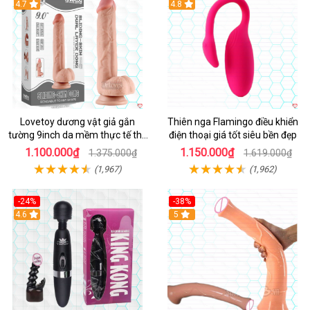
Hot
4.7
Hot
4.8
Lovetoy dương vật giả gắn
Thiên nga Flamingo điều khiển
tường 9inch da mềm thực tế thú
điện thoại giá tốt siêu bền đẹp
vị
1.100.000₫
1.150.000₫
1.375.000₫
1.619.000₫
(1,967)
(1,962)
-24%
-38%
4.6
Hot
5