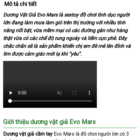
Mô tả chi tiết
Dương Vật Giả Evo Mars là sextoy
đồ chơi tình dục
người
lớn đang làm mưa làm gió trên thị trường
ở
với nhiều tính
năng nổi bật
cửa
, vừa mềm mại có
kho
các đường gân như hàng
đâu
thật vừa có
mini
các chế độ rung ngoáy
hàng
hàng
giá
và liếm cực phê
uy
lừa
. Đây
chắc chắn
giảm
sẽ là sản phẩm khiến chị em đê mê lên đỉnh
bán
tín
đảo
Đức
và
tìm
so
được cảm giác mới lạ khi “yêu”.
giá
lẻ
sánh
Giới thiệu dương vật giả Evo Mars
Dương vật giả cầm tay
Evo Mars là đồ chơi người lớn có 3