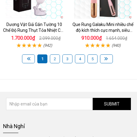
Dương Vật Giả Gắn Tường 10
Que Rung Galaku Mini nhiều chế
Chế Độ Rung Thụt Tỏa Nhiệt Cao
độ kích thích cực mạnh, siêu
Cấp
sướng
1.700.000₫
910.000₫
2.099.000₫
1.654.000₫
(942)
(940)
1
2
3
4
5
SUBMIT
Nhà Nghỉ