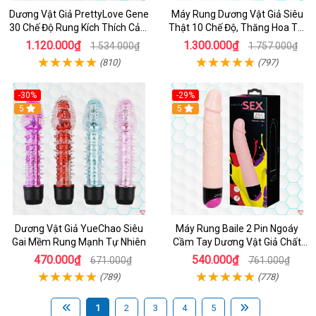
Dương Vật Giả PrettyLove Gene
Máy Rung Dương Vật Giả Siêu
30 Chế Độ Rung Kích Thích Cảm
Thật 10 Chế Độ, Thăng Hoa Tối
Biến Âm Thanh
Ưu
1.120.000₫
1.300.000₫
1.534.000₫
1.757.000₫
(810)
(797)
-30%
-29%
Hot
5
Hot
5
Dương Vật Giả YueChao Siêu
Máy Rung Baile 2 Pin Ngoáy
Gai Mềm Rung Mạnh Tự Nhiên
Cầm Tay Dương Vật Giả Chất
Lượng
470.000₫
540.000₫
671.000₫
761.000₫
(789)
(778)
1
2
3
4
5