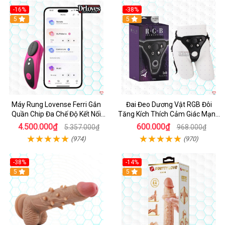
-16%
-38%
Hot
5
Hot
5
Máy Rung Lovense Ferri Gắn
Đai Đeo Dương Vật RGB Đôi
Quần Chip Đa Chế Độ Kết Nối
Tăng Kích Thích Cảm Giác Mạnh
App
Mẽ
4.500.000₫
600.000₫
5.357.000₫
968.000₫
(974)
(970)
-38%
-14%
5
5