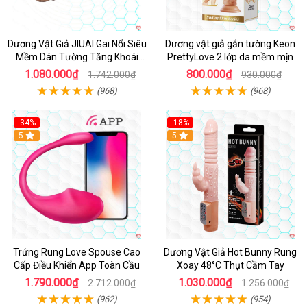
Dương Vật Giả JIUAI Gai Nổi Siêu
Dương vật giả gắn tường Keon
Mềm Dán Tường Tăng Khoái
PrettyLove 2 lớp da mềm mịn
Cảm
1.080.000₫
800.000₫
1.742.000₫
930.000₫
(968)
(968)
-34%
-18%
5
Hot
5
Trứng Rung Love Spouse Cao
Dương Vật Giả Hot Bunny Rung
Cấp Điều Khiển App Toàn Cầu
Xoay 48°C Thụt Cầm Tay
1.790.000₫
1.030.000₫
2.712.000₫
1.256.000₫
(962)
(954)