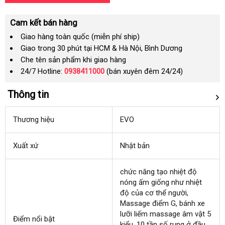
Cam kết bán hàng
Giao hàng toàn quốc (miễn phí ship)
Giao trong 30 phút tại HCM & Hà Nội, Bình Dương
Che tên sản phẩm khi giao hàng
24/7 Hotline:
0938411000
(bán xuyên đêm 24/24)
Thông tin
Thương hiệu
EVO
Xuất xứ
Nhật bản
chức năng tạo nhiệt độ
nóng ấm giống như nhiệt
độ
nơi
của cơ thể người
dễ
,
Massage điểm G
bán
lớn
, bánh xe
dàng
lưỡi liếm massage âm vật 5
Điểm nổi bật
kiểu
thế
, 10 tần số rung ở đầu