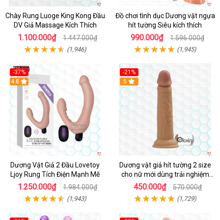
Chày Rung Luoge King Kong Đầu
Đồ chơi tình dục Dương vật ngựa
DV Giả Massage Kích Thích
hít tường Siêu kích thích
1.100.000₫
990.000₫
1.447.000₫
1.596.000₫
(1,946)
(1,945)
-37%
-21%
Hot
4.8
Hot
5
Dương Vật Giả 2 Đầu Lovetoy
Dương vật giả hít tường 2 size
Ljoy Rung Tích Điện Mạnh Mẽ
cho nữ mới dùng trải nghiệm
thật
1.250.000₫
450.000₫
1.984.000₫
570.000₫
(1,943)
(1,729)