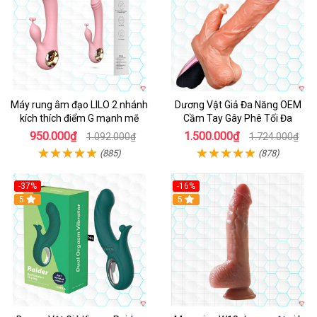
Máy rung âm đạo LILO 2 nhánh
Dương Vật Giả Đa Năng OEM
kích thích điểm G mạnh mẽ
Cầm Tay Gây Phê Tối Đa
950.000₫
1.500.000₫
1.092.000₫
1.724.000₫
(885)
(878)
-37%
-16%
Hot
5
Hot
5