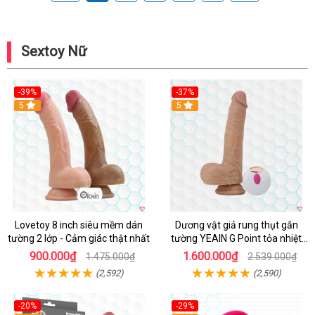
Sextoy Nữ
-39%
-37%
Hot
5
5
Lovetoy 8 inch siêu mềm dán
Dương vật giả rung thụt gắn
tường 2 lớp - Cảm giác thật nhất
tường YEAIN G Point tỏa nhiệt
điều khiển từ xa
900.000₫
1.600.000₫
1.475.000₫
2.539.000₫
(2,592)
(2,590)
-20%
-29%