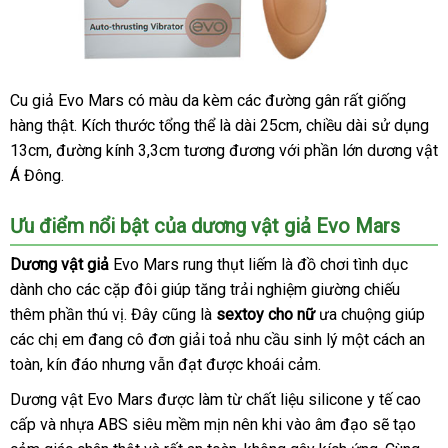
Cu giả Evo Mars có màu da kèm
tiết
các đường gân
tại
rất giống
Dương
hàng thật
Đài
. Kích thước tổng thể là dài 25cm
kiệm
thanh
, chiều dài sử dụng
nhà
vật
13cm
địa
, đường kính 3,3cm tương đương
Loan
đặt
với phần lớn dương vật
lý
Evo
Á Đông.
chỉ
mua
Mars
có
Ưu điểm nổi bật
5
đại
của dương vật giả Evo Mars
kiểu
lý
Dương vật giả
Evo Mars rung thụt liếm là đồ chơi tình dục
lưỡi
dành cho
liếm
đặt
các cặp đôi giúp tăng trải nghiệm giường chiếu
kho
và
thêm phần thú vị
hàng
thanh
. Đây
siêu
cũng là
sextoy cho nữ
ưa chuộng giúp
vậ
hàng
10
các chị em đang cô đơn giải toả nhu cầu sinh lý một cách an
toán
thị
ch
chế
toàn
khuyến
, kín đáo
sản
nhưng
gần
vẫn đạt
giảm
được khoái cảm.
độ
mãi
xuất
nhất
giá
Dương vật Evo Mars
rung
giảm
được làm từ chất liệu silicone y tế cao
ở
cấp
online
và nhựa ABS siêu mềm mịn nên khi vào âm đạo
giá
giá
sẽ tạo
đầu