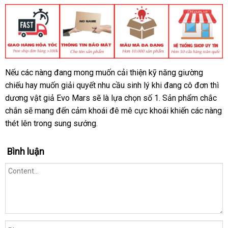
Đài
Nếu
siêu
các nàng đang
thông
mong muốn cải thiện kỹ năng giường
CUA
Loan
chiếu hay muốn giải quyết nhu cầu sinh lý khi đang cô đơn
HANG
thị
minh
đã
thì
DRLOVES
dương vật giả Evo Mars
chất
sẽ là lựa chọn số 1
lớn
. Sản phẩm chắc
qua
chắn
vệ
sẽ mang đến cảm khoái đê mê cực khoái khiến
lượng
thanh
các nàng
sử
thét lên trong sung sướng.
sinh
lý
dụng
Bình luận