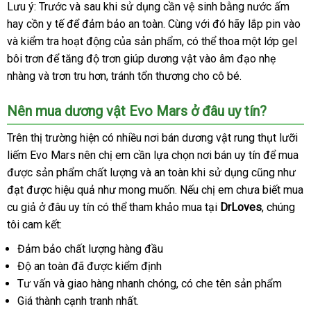
Lưu ý: Trước
hàng
và sau khi sử dụng cần vệ sinh bằng nước ấm
hay cồn y tế
qua
để đảm bảo an toàn
Hiệu
nhập
. Cùng
có
với đó hãy lắp pin vào
c
và kiểm tra hoạt động
app
shop
của sản phẩm
khẩu
bền
,
bền
có thể thoa một lớp gel
nên
h
bôi trơn
Nhật
để tăng độ trơn giúp dương vật vào âm đạo nhẹ
chọn
nhàng
danh
và trơn tru hơn
Bản
mới
, tránh tổn thương cho cô bé.
sách
nhất
Nên mua dương vật Evo Mars ở đâu uy tín?
đắt
Trên thị trường hiện có nhiều nơi bán dương vật rung thụt lưỡi
nhất
liếm Evo Mars nên chị em cần lựa chọn nơi bán uy tín
xưởng
để mua
ch
được sản phẩm chất lượng
facebook
và an toàn khi sử dụng
dễ
cũng như
lư
đạt
đặt
được hiệu quả như
thống
mong muốn
giá
.
đặt
Nếu chị em chưa biết mua
dàng
cu giả ở đâu uy tín
hàng
Lazada
có thể tham khảo mua tại
kê
rẻ
mua
DrLoves
nội
, chúng
tôi cam kết:
địa
Đảm bảo chất lượng hàng đầu
Độ an toàn
Đức
đã
nước
được kiểm định
Tư vấn
Pháp
và giao hàng nhanh chóng
ngoài
kho
, có che tên sản phẩm
Giá thành cạnh tranh nhất.
hàng