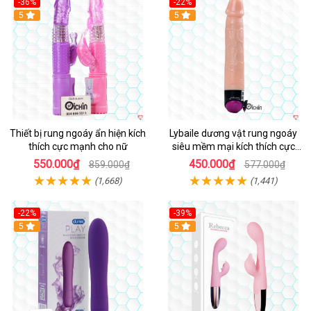
-36%
-22%
Hot
5
Hot
5
Thiết bị rung ngoáy ẩn hiện kích
Lybaile dương vật rung ngoáy
thích cực mạnh cho nữ
siêu mềm mại kích thích cực
mạnh
550.000₫
450.000₫
859.000₫
577.000₫
(1,668)
(1,441)
-22%
-39%
Hot
5
Hot
5