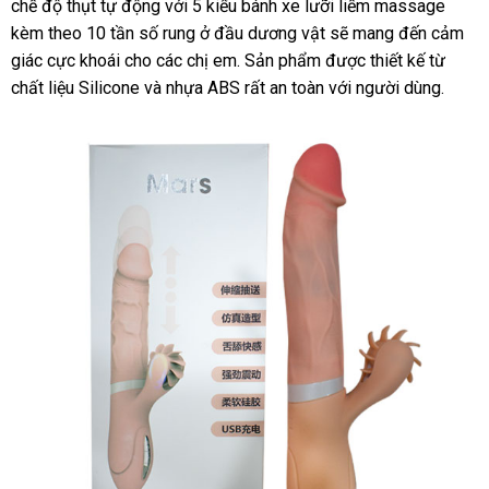
chế độ thụt tự động
vệ
với 5 kiểu bánh xe lưỡi liếm massage
kèm theo 10 tần số rung ở đầu dương vật
sinh
giao
sẽ mang đến cảm
giác cực khoái cho
lừa
các chị em
bảng
. Sản phẩm
thương
được thiết kế từ
hàng
chất liệu Silicone
Đài
và nhựa ABS
đảo
giá
qua
rất an toàn
hiệu
ở
với người dùng.
Loan
app
đâu
uy
tín