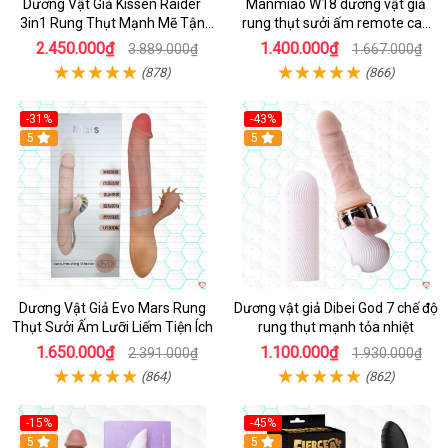
Dương Vật Giả Kissen Raider
Manmiao W18 dương vật giả
3in1 Rung Thụt Mạnh Mẽ Tận
rung thụt sưởi ấm remote cao
Hưởng
cấp
2.450.000₫
1.400.000₫
3.889.000₫
1.667.000₫
(878)
(866)
-31%
-43%
5
Hot
5
Dương Vật Giả Evo Mars Rung
Dương vật giả Dibei God 7 chế độ
Thụt Sưởi Ấm Lưỡi Liếm Tiện Ích
rung thụt mạnh tỏa nhiệt
1.650.000₫
1.100.000₫
2.391.000₫
1.930.000₫
(864)
(862)
-15%
-45%
5
5