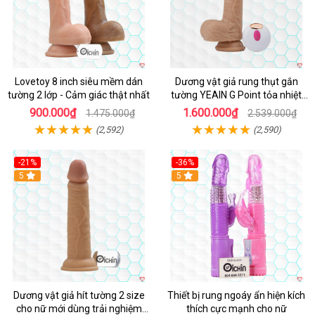
Lovetoy 8 inch siêu mềm dán
Dương vật giả rung thụt gắn
tường 2 lớp - Cảm giác thật nhất
tường YEAIN G Point tỏa nhiệt
điều khiển từ xa
900.000₫
1.600.000₫
1.475.000₫
2.539.000₫
(2,592)
(2,590)
-21%
-36%
Hot
5
Hot
5
Dương vật giả hít tường 2 size
Thiết bị rung ngoáy ẩn hiện kích
cho nữ mới dùng trải nghiệm
thích cực mạnh cho nữ