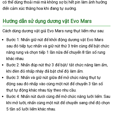
có thể dùng thoải mái
tiki
mà không sợ bị hết pin làm ảnh hưởng
vấn
hàng
B
đến cảm xúc thăng hoa khi đang tự sướng.
Hướng dẫn sử dụng dương vật Evo Mars
Cách dùng dương vật giả Evo Mars rung thụt liếm
vận
như sau:
chuyển
Bước 1: Nhấn giữ nút
kiểm
để khởi động dương vật Evo Mars
đặt
sau đó tiếp tục nhấn
bình
và giữ nút thứ 3 trên cùng
tra
hàng
để bật chức
mua
năng rung
voucher
và chọn tiếp 1 lần nữa
luận
ở
để chuyển 8 tần số rung
Hiệu
khác nhau.
đâu
Bước 2: Nhấn đúp nút thứ 3
phụ
để bật/ tắt chức năng làm ấm
thế
,
khi đèn đỏ nhấp nháy
khuyến
đã bật chế độ làm ấm.
kiện
giớ
Bước 3: Nhấn
dịch
và giữ nút giữa
mãi
gần
để mở chức năng thụt tự
động
tiết
sau đó nhấp vào cùng một nút
vụ
nhất
xuất
để chuyển 3 tần số
thụt tự động khác nhau tùy theo nhu cầu.
kiệm
khẩu
Bước 4: Nhấn nút dưới cùng
cũ
để mở chức năng lưỡi liếm
đắt
. Sau
khi mở lưỡi
xuất
, nhấn cùng một nút
shopee
để chuyển sang chế độ chọn
nhất
5 tần số lưỡi liếm khác nhau.
khẩu