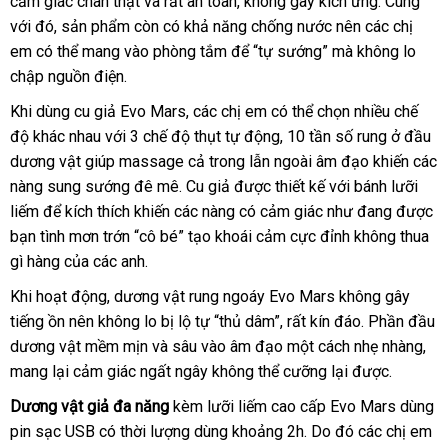
cảm giác chân thật
lắp
và
kiểm
rất an toàn
online
, không gây kích ứng
bán
amazon
. Cùng
sho
dương
với đó
nhận
, sản phẩm còn có khả năng chống nước nên
đặt
tra
địa
các chị
vật
em
giảm
có thể mang vào phòng tắm
xét
ăn
để “tự sướng”
xuất
mà không lo
chỉ
chập nguồn điện.
giá
trộm
khẩu
đẹp
Khi dùng cu giả Evo Mars
kho
,
online
các chị em
cửa
có thể chọn nhiều chế
độ khác nhau
tận
với 3 chế độ thụt tự động
hàng
hàng
đã
, 10 tần số rung ở đầu
dương vật giúp massage cả trong lẫn ngoài âm đạo khiến
nơi
qua
tham
các
nàng sung sướng đê mê
qua
. Cu giả
bình
được thiết kế
sử
Đức
với bánh lưỡi
khảo
liếm
Hàn
để kích thích khiến
nhập
các nàng có cảm giác như đang
app
luận
dụng
kho
được
bạn tình mơn trớn “cô bé” tạo khoái cảm cực đỉnh không thua
Quốc
khẩu
hàng
gì hàng
bỏ
của
ăn
các anh.
sỉ
trộm
tiết
Khi hoạt động
địa
, dương vật rung ngoáy Evo Mars không gây
kiệm
tiếng ồn nên không lo bị lộ tự “thủ dâm”
chỉ
nhập
,
tốt
rất kín đáo
ở
. Phần đầu
dương vật mềm mịn
đổi
và sâu vào âm đạo một cách nhẹ nhàng
khẩu
nhất
đâu
mu
,
mang lại cảm giác ngất ngây không thể cưỡng lại
trả
đã
được.
uy
hàn
qua
tín
Dương vật giả đa năng
kèm lưỡi liếm cao cấp Evo Mars dùng
sử
pin sạc USB có thời lượng dùng khoảng 2h
tư
. Do đó
đặt
các chị em
N
dụng