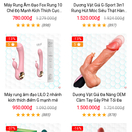
Máy Rung Âm Đạo Fox Rung 10
Dương Vật Giả G-Sport 3in1
Chế Độ Mạnh Kích Thích Cực
Rung Hút Móc Siêu Thật Hàng
Sướng
Hot
780.000₫
1.520.000₫
1.279.000₫
1.924.000₫
(898)
(897)
-13%
-13%
Hot
5
Hot
5
Máy rung âm đạo LILO 2 nhánh
Dương Vật Giả Đa Năng OEM
kích thích điểm G mạnh mẽ
Cầm Tay Gây Phê Tối Đa
950.000₫
1.500.000₫
1.092.000₫
1.724.000₫
(885)
(878)
-37%
-16%