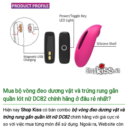
Cách
Mua bộ vòng đeo dương vật
dễ
và trứng rung gắn
sử
quần lót nữ DC82 chính hãng ở đâu rẻ nhất?
dàng
dụng
trứng
đẹp
Hiện nay
Shop Kiss
có bán combo
bộ vòng đeo dương vật
Hàn
và
rung
trứng rung gắn quần lót nữ DC82
chính hãng
cung
với giá cực rẻ
Quố
gắn
so
nhập
với việc mua từng món
Mỹ
để sử dụng
shopee
. Ngoài ra
cấp
đẹp
, Website còn
quần