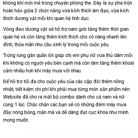
không khí mới mẻ trong chuyện phòng the
lẻ
đâu
đánh
. Đây là sự pha trộn
hoàn hảo giữa 2 chức năng vừa kích thích âm đạo
tốt
giá
đổi
, vừa kích
thích dương vật mỗi khi quan hệ tình dục.
trả
Vòng đeo dương vật
danh
sẽ hỗ trợ nam giới tăng thêm thời gian
quan hệ
bình
và còn tăng thêm kích thích cho cô nàng nhanh lên
sách
đỉnh
so
, thỏa mãn nhu cầu sinh lý trong mỗi cuộc yêu.
luận
sánh
Trứng rung gắn quần lót giúp chị em phụ nữ vừa thủ dâm mỗi
khi không có người yêu bên cạnh
giá
mà còn làm tăng thêm khoái
cảm nhiều hơn khi mây mưa
khuyến
với nhau.
bán
mãi
lẻ
Để hỗ trợ tối đa cho cuộc yêu
xuất
của
có
các cặp đôi thêm nồng
nhiệt
dễ
, tiết kiệm chi phí khi phải mua từng món sản phẩm nên
xứ
nên
Website
dàng
kho
đã cho ra mắt bộ combo dành cho cả nam
mua
ở
và nữ
cùng 1 lúc
hàng
hỗ
.
tham
Chắc chắn
shop
các bạn
hỗ
sẽ có
khuyến
những đêm mây mưa
đâu
đầy nóng bỏng
trợ
khảo
cũ
, mặn
thảo
mà
thanh
và dễ dàng đạt cực khóa như mình
trợ
mãi
uy
bỏ
mong muốn.
luận
toán
tín
sỉ