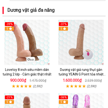
Dương vật giả đa năng
-39%
-37%
Hot
5
5
Lovetoy 8 inch siêu mềm dán
Dương vật giả rung thụt gắn
tường 2 lớp - Cảm giác thật nhất
tường YEAIN G Point tỏa nhiệt
điều khiển từ xa
900.000₫
1.600.000₫
1.475.000₫
2.539.000₫
(2,592)
(2,590)
-21%
-36%
Hot
5
Hot
5