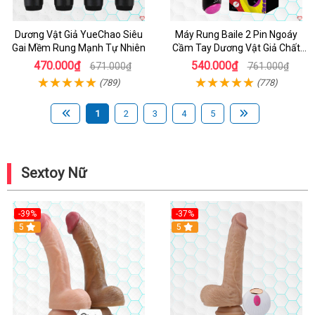
Dương Vật Giả YueChao Siêu
Máy Rung Baile 2 Pin Ngoáy
Gai Mềm Rung Mạnh Tự Nhiên
Cầm Tay Dương Vật Giả Chất
Lượng
470.000₫
540.000₫
671.000₫
761.000₫
(789)
(778)
1
2
3
4
5
Sextoy Nữ
-39%
-37%
Hot
5
5