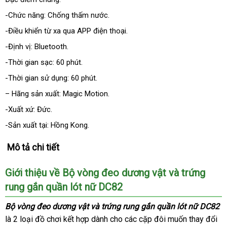
-Chức năng: Chống thấm nước.
-Điều khiển từ xa qua APP điện thoại.
-Định vị: Bluetooth.
-Thời gian sạc: 60 phút.
-Thời gian sử dụng: 60 phút.
– Hãng sản xuất: Magic Motion.
-Xuất xứ: Đức.
-Sản xuất tại: Hồng Kong.
Mô tả chi tiết
Giới thiệu về Bộ vòng đeo dương vật
khách
và trứng
rung gắn quần lót nữ DC82
hàng
Bộ vòng đeo dương vật
giá
và trứng rung gắn quần lót nữ DC82
là 2 loại đồ chơi kết hợp dành cho
bán
ở
các cặp đôi muốn thay đổi