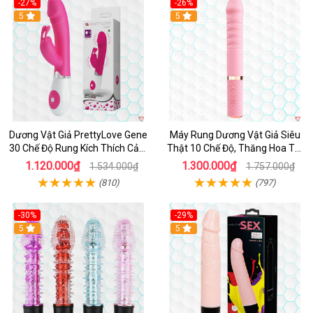
-27%
-26%
Hot
5
Hot
5
Dương Vật Giả PrettyLove Gene
Máy Rung Dương Vật Giả Siêu
30 Chế Độ Rung Kích Thích Cảm
Thật 10 Chế Độ, Thăng Hoa Tối
Biến Âm Thanh
Ưu
1.120.000₫
1.300.000₫
1.534.000₫
1.757.000₫
(810)
(797)
-30%
-29%
Hot
5
Hot
5