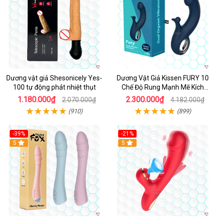
Dương vật giả Shesonicely Yes-
Dương Vật Giả Kissen FURY 10
100 tự động phát nhiệt thụt
Chế Độ Rung Mạnh Mẽ Kích
Thích
1.180.000₫
2.300.000₫
2.070.000₫
4.182.000₫
(910)
(899)
-39%
-21%
Hot
5
Hot
5