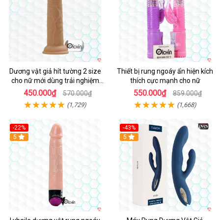
Dương vật giả hít tường 2 size
Thiết bị rung ngoáy ẩn hiện kích
cho nữ mới dùng trải nghiệm
thích cực mạnh cho nữ
thật
450.000₫
550.000₫
570.000₫
859.000₫
(1,729)
(1,668)
-22%
-43%
Hot
5
Hot
5