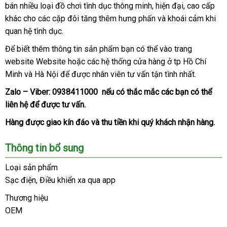
bán nhiều loại đồ chơi tình dục thông minh
lót
hàng
Trung
, hiện đại
amazon
, cao cấp
nữ
khác cho
giá
các cặp đôi tăng thêm hưng phấn
Quốc
bỏ
và khoái cảm khi
DC82.
quan hệ tình dục.
rẻ
sỉ
Để biết thêm thông tin sản phẩm bạn
phân
có thể vào trang
website Website
online
hoặc
nổi
các hệ thống cửa hàng ở tp Hồ Chí
phối
Minh
showroom
và Hà Nội
tiki
để
gần
được nhân viên tư vấn tận tình nhất.
tiếng
nhất
Zalo – Viber:
0938411000
bình
nếu có thắc mắc
nhập
các bạn
gần
có thể
liên hệ
thảo
để
có
được tư vấn.
luận
khẩu
nhất
luận
nên
Hàng
giá
được giao kín đáo
vệ
và thu tiền khi quý khách nhận hàng.
mua
rẻ
sinh
Thông tin bổ sung
Loại sản phẩm
Sạc điện
trung
, Điều khiển xa qua app
tâm
Thương hiệu
OEM