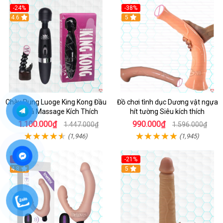
-24%
-38%
4.6
Hot
5
Chày Rung Luoge King Kong Đầu
Đồ chơi tình dục Dương vật ngựa
DV Giả Massage Kích Thích
hít tường Siêu kích thích
1.100.000₫
990.000₫
1.447.000₫
1.596.000₫
(1,946)
(1,945)
-37%
-21%
Hot
4.8
Hot
5