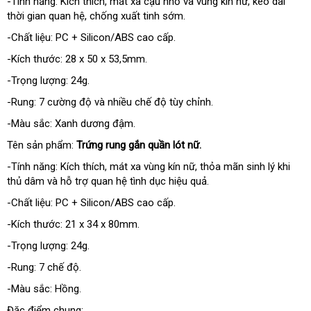
-Tính năng: Kích thích
tận
, mát xa cậu nhỏ
Thái
và vùng kín nữ
hàng
, kéo dài
thời gian quan hệ
phân
, chống xuất tinh sớm.
nơi
Lan
giả
phối
-Chất liệu: PC + Silicon/ABS cao cấp.
-Kích thước: 28 x 50 x 53,5mm.
-Trọng lượng: 24g.
-Rung: 7 cường độ
lừa
và nhiều chế độ tùy chỉnh.
đảo
-Màu sắc: Xanh dương đậm.
Tên sản phẩm:
Trứng rung gắn quần lót nữ.
-Tính năng: Kích thích
tham
, mát xa vùng kín nữ
địa
, thỏa mãn sinh lý khi
thủ dâm
bảo
và hỗ trợ quan hệ tình dục hiệu quả.
khảo
chỉ
hành
-Chất liệu: PC + Silicon/ABS cao cấp.
-Kích thước: 21 x 34 x 80mm.
-Trọng lượng: 24g.
-Rung: 7 chế độ.
-Màu sắc: Hồng.
Đặc điểm chung: