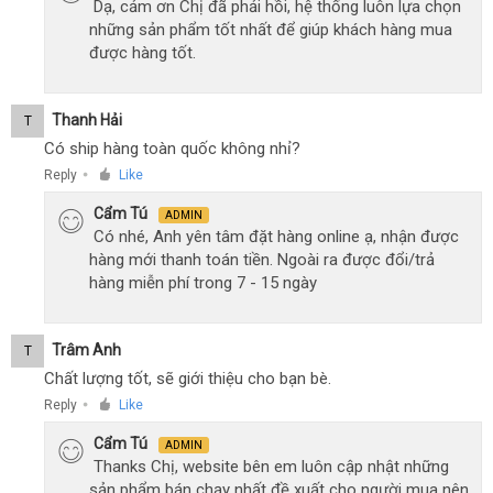
Dạ, cảm ơn Chị đã phải hồi, hệ thống luôn lựa chọn
những sản phẩm tốt nhất để giúp khách hàng mua
được hàng tốt.
Thanh Hải
T
Có ship hàng toàn quốc không nhỉ?
Reply
Like
●
Cẩm Tú
ADMIN
Có nhé, Anh yên tâm đặt hàng online ạ, nhận được
hàng mới thanh toán tiền. Ngoài ra được đổi/trả
hàng miễn phí trong 7 - 15 ngày
Trâm Anh
T
Chất lượng tốt, sẽ giới thiệu cho bạn bè.
Reply
Like
●
Cẩm Tú
ADMIN
Thanks Chị, website bên em luôn cập nhật những
sản phẩm bán chạy nhất đề xuất cho người mua nên