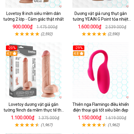
Lovetoy 8 inch siêu mềm dán
Dương vật giả rung thụt gắn
tường 2 lớp - Cảm giác thật nhất
tường YEAIN G Point tỏa nhiệt
điều khiển từ xa
900.000₫
1.600.000₫
1.475.000₫
2.539.000₫
(2,592)
(2,590)
-20%
-29%
Hot
4.7
Hot
4.8
Lovetoy dương vật giả gắn
Thiên nga Flamingo điều khiển
tường 9inch da mềm thực tế thú
điện thoại giá tốt siêu bền đẹp
vị
1.100.000₫
1.150.000₫
1.375.000₫
1.619.000₫
(1,967)
(1,962)