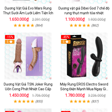
Dương Vật Giả Evo Mars Rung
Dương vật giả Dibei God 7 chế độ
Thụt Sưởi Ấm Lưỡi Liếm Tiện Ích
rung thụt mạnh tỏa nhiệt
1.650.000₫
1.100.000₫
2.391.000₫
1.930.000₫
(864)
(862)
-15%
-45%
5
5
Dương Vật Giả TSN Joker Rung
Máy Rung EROS Electro Sword
Uốn Cong Phát Nhiệt Cao Cấp
Sóng Điện Mạnh Mua Ngay Giá
Tốt
1.450.000₫
1.780.000₫
1.706.000₫
3.236.000₫
(855)
(837)