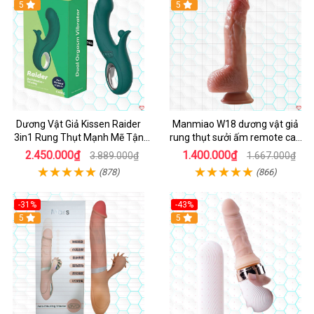
Hot
5
Hot
5
Dương Vật Giả Kissen Raider
Manmiao W18 dương vật giả
3in1 Rung Thụt Mạnh Mẽ Tận
rung thụt sưởi ấm remote cao
Hưởng
cấp
2.450.000₫
1.400.000₫
3.889.000₫
1.667.000₫
(878)
(866)
-31%
-43%
5
Hot
5