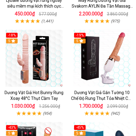
Lybaile dương vật rung ngoáy
Máy Rung Dương Vật Giả
siêu mềm mại kích thích cực
Svakom AYLIN Đa Tần Massage
mạnh
Sướng
450.000₫
2.200.000₫
577.000₫
3.860.000₫
(1,441)
(975)
-18%
-19%
Hot
5
Hot
5
Dương Vật Giả Hot Bunny Rung
Dương Vật Giả Gắn Tường 10
Xoay 48°C Thụt Cầm Tay
Chế Độ Rung Thụt Tỏa Nhiệt Cao
Cấp
1.030.000₫
1.700.000₫
1.256.000₫
2.099.000₫
(954)
(942)
-43%
-45%
5
Hot
5