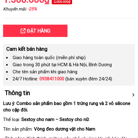
2.000.000₫
Khuyến mãi:
-25%
ĐẶT HÀNG
Cam kết bán hàng
Giao hàng toàn quốc (miễn phí ship)
Giao trong 30 phút tại HCM & Hà Nội, Bình Dương
Che tên sản phẩm khi giao hàng
24/7 Hotline:
0938411000
(bán xuyên đêm 24/24)
Thông tin
Lưu ý: Combo sản phẩm
cao
bao gồm 1 trứng rung
tại
và 2 vỏ silicone
cho cặp đôi.
cấp
nhà
Thể loại:
Sextoy cho nam – Sextoy cho nữ.
Tên sản phẩm:
Vòng đeo dương vật cho Nam