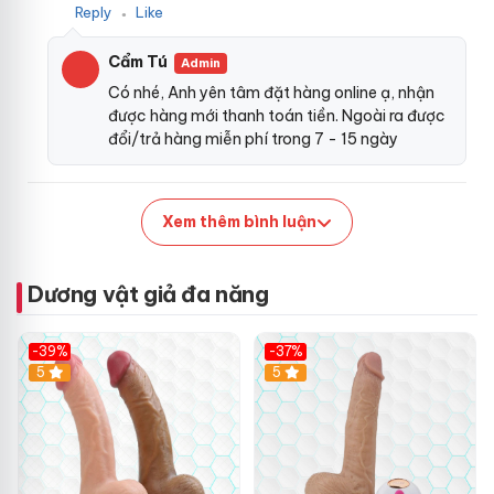
ớ
Reply
Like
●
n
D
Cẩm Tú
i
Admin
l
Có nhé, Anh yên tâm đặt hàng online ạ, nhận
d
được hàng mới thanh toán tiền. Ngoài ra được
o
đổi/trả hàng miễn phí trong 7 - 15 ngày
R
u
n
g
Xem thêm bình luận
N
h
i
Dương vật giả đa năng
ệ
t
Đ
-39%
-37%
ộ
Hot
5
5
x
u
ấ
t
k
h