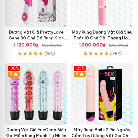
t
n
,
g
K
D
í
â
c
y
Dương Vật Giả PrettyLove
Máy Rung Dương Vật Giả Siêu
h
d
Gene 30 Chế Độ Rung Kích
Thật 10 Chế Độ, Thăng Hoa
T
ị
Thích Cảm Biến Âm Thanh
Tối Ưu
h
1.120.000₫
1.300.000₫
1.534.000₫
1.757.000₫
c
ư
h
(810)
(797)
ớ
Đ
v
c
ồ
ụ
Đ
C
-30%
-29%
,
ẩ
h
Hot
5
Hot
5
Đ
y
ơ
ế
T
i
H
e
N
ú
l
g
t
e
ư
s
ờ
c
i
o
L
p
ớ
Dương Vật Giả YueChao Siêu
Máy Rung Baile 2 Pin Ngoáy
i
n
Gai Mềm Rung Mạnh Tự Nhiên
Cầm Tay Dương Vật Giả Chất
c
D