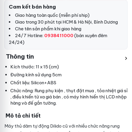
Cam kết bán hàng
Giao hàng toàn quốc (miễn phí ship)
Giao trong 30 phút tại HCM & Hà Nội, Bình Dương
Che tên sản phẩm khi giao hàng
24/7 Hotline:
0938411000
(bán xuyên đêm
24/24)
Thông tin
Kích thước: 11 x 15 (cm)
Đường kính sử dụng 5cm
Chất liệu: Silicon+ABS
Chức năng: Rung
phụ kiện
, thụt
đặt mua
, tỏa nhiệt
giá sỉ
, điều khiển từ xa
giá bán
, có máy hình hiển thị LCD
nhập
hàng
và đế gắn tường.
Mô tả chi tiết
Máy thủ dâm tự động Dilido
cũ
với nhiều chức năng rung