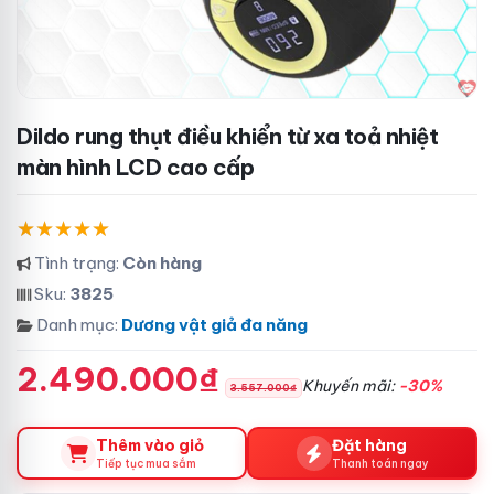
Dildo rung thụt điều khiển từ xa toả nhiệt
màn hình LCD cao cấp
Tình trạng:
Còn hàng
Sku:
3825
Danh mục:
Dương vật giả đa năng
2.490.000₫
Khuyến mãi:
-30%
3.557.000₫
Thêm vào giỏ
Đặt hàng
Tiếp tục mua sắm
Thanh toán ngay