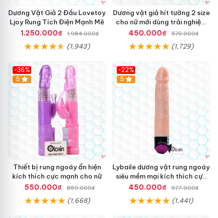
â
R
y
Dương Vật Giả 2 Đầu Lovetoy
Dương vật giả hít tường 2 size
u
n
Ljoy Rung Tích Điện Mạnh Mẽ
cho nữ mới dùng trải nghiệm
n
ổ
thật
1.250.000₫
450.000₫
1.984.000₫
570.000₫
g
i
N
(1,943)
(1,729)
t
h
i
i
ế
-36%
-22%
ệ
n
Hot
5
Hot
5
t
g
Đ
,
ộ
Đ
M
ế
ỹ
H
,
ú
K
t
í
c
h
Thiết bị rung ngoáy ẩn hiện
Lybaile dương vật rung ngoáy
T
kích thích cực mạnh cho nữ
siêu mềm mại kích thích cực
h
mạnh
550.000₫
450.000₫
859.000₫
577.000₫
ư
(1,668)
(1,441)
ớ
c