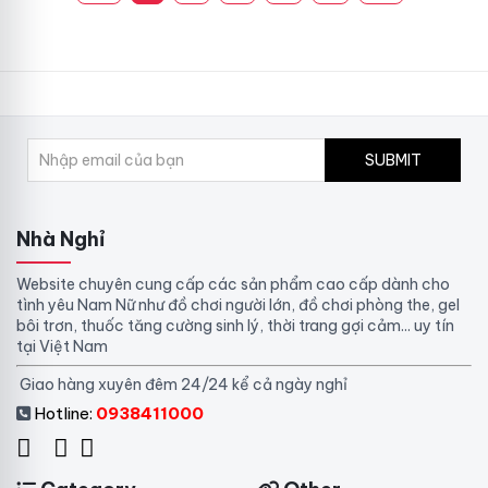
o
h
K
R
T
h
u
h
i
n
ư
ể
g
ớ
n
N
c
T
h
Đ
ừ
i
SUBMIT
ẩ
X
ệ
y
a
t
T
K
Đ
e
h
Nhà Nghỉ
ộ
l
ô
n
e
n
ơ
Website chuyên cung cấp các sản phẩm cao cấp dành cho
s
g
i
tình yêu Nam Nữ như đồ chơi người lớn, đồ chơi phòng the, gel
c
D
n
bôi trơn, thuốc tăng cường sinh lý, thời trang gợi cảm... uy tín
o
â
à
tại Việt Nam
p
y
o
Đ
i
ở
Giao hàng xuyên đêm 24/24 kể cả ngày nghỉ
,
ồ
c
đ
K
C
s
â
Hotline:
0938411000
í
h
o
u
c
ơ
s
,
h
i
á
Đ