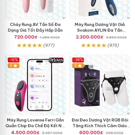
h
i
i
L
ể
ớ
n
n
Chày Rung AV Tần Số Đa
Máy Rung Dương Vật Giả
T
D
Dạng Giá Tốt Đầy Hấp Dẫn
Svakom AYLIN Đa Tần
ừ
i
Massage Sướng
720.000₫
2.200.000₫
1.286.000₫
3.860.000₫
X
l
a
d
(977)
(975)
K
o
h
R
-16%
-38%
ô
u
Hot
5
Hot
5
n
n
g
g
D
N
â
h
y
i
k
ệ
h
t
u
Đ
y
ộ
ế
đ
Máy Rung Lovense Ferri Gắn
Đai Đeo Dương Vật RGB Đôi
n
ặ
Quần Chip Đa Chế Độ Kết Nối
Tăng Kích Thích Cảm Giác
m
t
App
Mạnh Mẽ
4.500.000₫
600.000₫
5.357.000₫
968.000₫