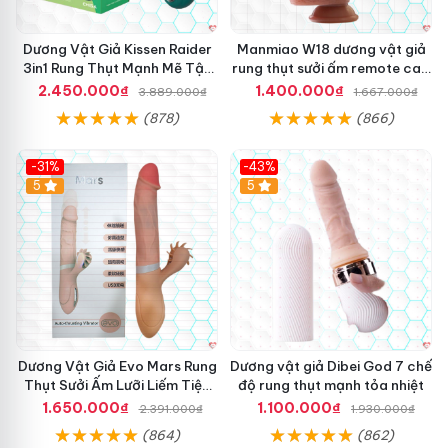
ỉ
t
,
K
Dương Vật Giả Kissen Raider
Manmiao W18 dương vật giả
í
3in1 Rung Thụt Mạnh Mẽ Tận
rung thụt sưởi ấm remote cao
c
Hưởng
cấp
2.450.000₫
1.400.000₫
3.889.000₫
1.667.000₫
h
T
(878)
(866)
h
ư
-31%
-43%
ớ
5
Hot
5
c
Đ
Đ
ẩ
ồ
y
C
T
h
e
ơ
l
i
e
N
s
g
c
Dương Vật Giả Evo Mars Rung
Dương vật giả Dibei God 7 chế
ư
o
Thụt Sưởi Ấm Lưỡi Liếm Tiện
độ rung thụt mạnh tỏa nhiệt
ờ
p
Ích
1.650.000₫
1.100.000₫
2.391.000₫
1.930.000₫
i
i
L
(864)
(862)
c