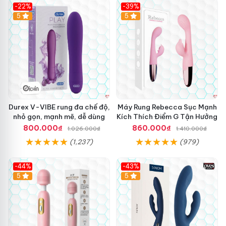
Đ
-22%
-39%
ẩ
Hot
5
Hot
5
y
T
e
l
e
s
c
o
p
Durex V-VIBE rung đa chế độ,
Máy Rung Rebecca Sục Mạnh
i
nhỏ gọn, mạnh mẽ, dễ dùng
Kích Thích Điểm G Tận Hưởng
c
g
800.000₫
860.000₫
1.026.000₫
1.410.000₫
i
Đ
(1,237)
(979)
á
ồ
s
C
ỉ
h
-44%
-43%
,
ơ
Hot
5
Hot
5
Đ
i
i
N
ề
g
u
ư
K
ờ