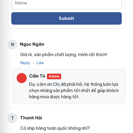
Ngọc Ngân
N
Giá rẻ, sản phẩm chất lượng, mình rất thích!
Reply
Like
●
Đ
ồ
Cẩm Tú
Admin
C
h
Dạ, cảm ơn Chị đã phải hồi, hệ thống luôn lựa
ơ
chọn những sản phẩm tốt nhất để giúp khách
i
hàng mua được hàng tốt.
N
g
ư
ờ
Thanh Hải
T
i
L
Có ship hàng toàn quốc không nhỉ?