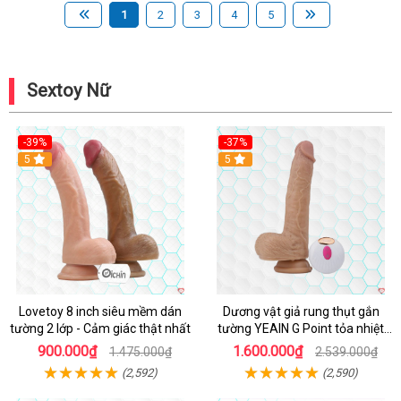
1
2
3
4
5
Sextoy Nữ
-39%
-37%
Hot
5
5
Lovetoy 8 inch siêu mềm dán
Dương vật giả rung thụt gắn
tường 2 lớp - Cảm giác thật nhất
tường YEAIN G Point tỏa nhiệt
điều khiển từ xa
900.000₫
1.600.000₫
1.475.000₫
2.539.000₫
(2,592)
(2,590)