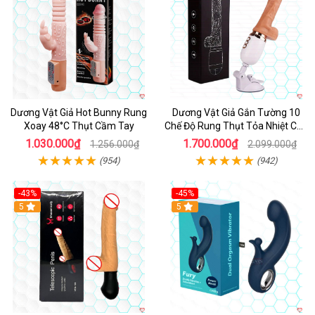
Dương Vật Giả Hot Bunny Rung
Dương Vật Giả Gắn Tường 10
Xoay 48°C Thụt Cầm Tay
Chế Độ Rung Thụt Tỏa Nhiệt Cao
Cấp
1.030.000₫
1.700.000₫
1.256.000₫
2.099.000₫
(954)
(942)
-43%
-45%
5
Hot
5