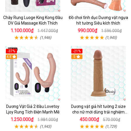
Chày Rung Luoge King Kong Đầu
Đồ chơi tình dục Dương vật ngựa
DV Giả Massage Kích Thích
hít tường Siêu kích thích
1.100.000₫
990.000₫
1.447.000₫
1.596.000₫
(1,946)
(1,945)
-37%
-21%
Hot
4.8
Hot
5
Dương Vật Giả 2 Đầu Lovetoy
Dương vật giả hít tường 2 size
Ljoy Rung Tích Điện Mạnh Mẽ
cho nữ mới dùng trải nghiệm
thật
1.250.000₫
450.000₫
1.984.000₫
570.000₫
(1,943)
(1,729)