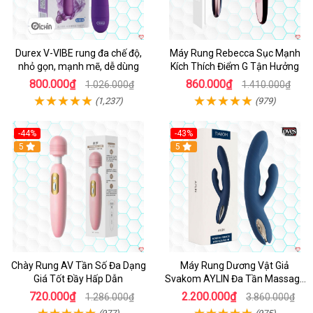
Durex V-VIBE rung đa chế độ,
Máy Rung Rebecca Sục Mạnh
nhỏ gọn, mạnh mẽ, dễ dùng
Kích Thích Điểm G Tận Hưởng
800.000₫
860.000₫
1.026.000₫
1.410.000₫
(1,237)
(979)
-44%
-43%
Hot
5
Hot
5
Chày Rung AV Tần Số Đa Dạng
Máy Rung Dương Vật Giả
Giá Tốt Đầy Hấp Dẫn
Svakom AYLIN Đa Tần Massage
Sướng
720.000₫
2.200.000₫
1.286.000₫
3.860.000₫