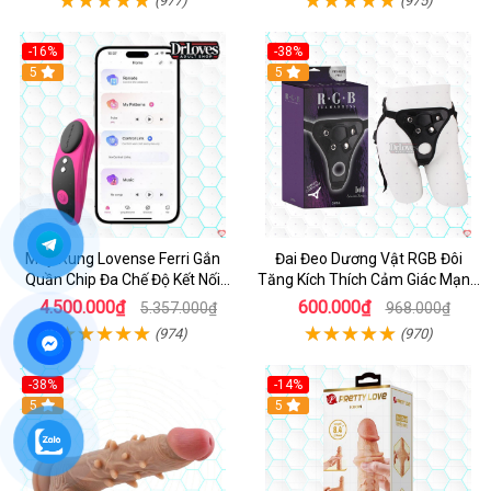
(977)
(975)
-16%
-38%
Hot
5
Hot
5
Máy Rung Lovense Ferri Gắn
Đai Đeo Dương Vật RGB Đôi
Quần Chip Đa Chế Độ Kết Nối
Tăng Kích Thích Cảm Giác Mạnh
App
Mẽ
4.500.000₫
600.000₫
5.357.000₫
968.000₫
(974)
(970)
-38%
-14%
5
5