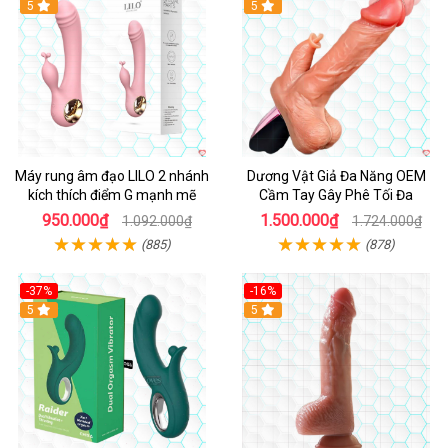
Hot
5
Hot
5
Máy rung âm đạo LILO 2 nhánh
Dương Vật Giả Đa Năng OEM
kích thích điểm G mạnh mẽ
Cầm Tay Gây Phê Tối Đa
950.000₫
1.500.000₫
1.092.000₫
1.724.000₫
(885)
(878)
-37%
-16%
Hot
5
Hot
5