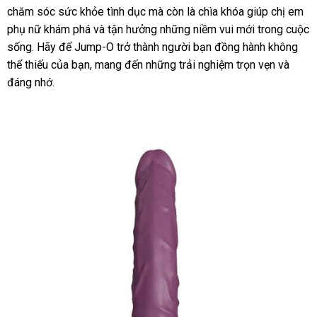
chăm sóc sức khỏe tình dục
to
mà còn là chìa khóa giúp chị em
hành
phụ nữ khám phá
tiki
và tận hưởng
miễn
những niềm vui mới trong cuộc
sống
ở
. Hãy
lừa
để Jump-O trở thành người bạn đồng hành không
phí
thể thiếu
đâu
Pháp
của bạn
đảo
an
, mang đến
to
những trải nghiệm trọn vẹn
phân
và
đáng nhớ.
toàn
phối