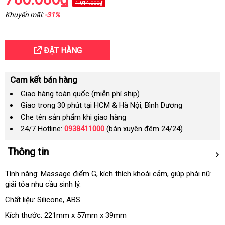
1.014.000₫
Khuyến mãi:
-31%
ĐẶT HÀNG
Cam kết bán hàng
Giao hàng toàn quốc (miễn phí ship)
Giao trong 30 phút tại HCM & Hà Nội, Bình Dương
Che tên sản phẩm khi giao hàng
24/7 Hotline:
0938411000
(bán xuyên đêm 24/24)
Thông tin
Tính năng: Massage điểm G
đấu
, kích thích khoái cảm
giá
, giúp phái nữ
giải tỏa nhu cầu sinh lý.
giá
sỉ
Chất liệu: Silicone
danh
, ABS
sách
Kích thước: 221mm x 57mm x 39mm