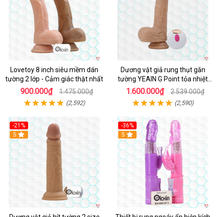
Lovetoy 8 inch siêu mềm dán
Dương vật giả rung thụt gắn
tường 2 lớp - Cảm giác thật nhất
tường YEAIN G Point tỏa nhiệt
điều khiển từ xa
900.000₫
1.600.000₫
1.475.000₫
2.539.000₫
(2,592)
(2,590)
-21%
-36%
Hot
5
Hot
5