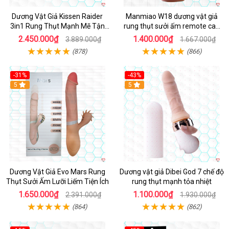
Dương Vật Giả Kissen Raider
Manmiao W18 dương vật giả
3in1 Rung Thụt Mạnh Mẽ Tận
rung thụt sưởi ấm remote cao
Hưởng
cấp
2.450.000₫
1.400.000₫
3.889.000₫
1.667.000₫
(878)
(866)
-31%
-43%
5
Hot
5
Dương Vật Giả Evo Mars Rung
Dương vật giả Dibei God 7 chế độ
Thụt Sưởi Ấm Lưỡi Liếm Tiện Ích
rung thụt mạnh tỏa nhiệt
1.650.000₫
1.100.000₫
2.391.000₫
1.930.000₫
(864)
(862)