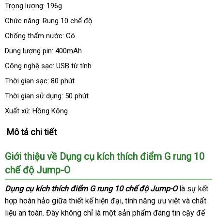
Trọng lượng: 196g
Chức năng: Rung 10 chế độ
Chống thấm nước: Có
Dung lượng pin: 400mAh
Công nghệ sạc: USB từ tính
Thời gian sạc: 80 phút
Thời gian sử dụng: 50 phút
Xuất xứ: Hồng Kông
Mô tả chi tiết
Giới thiệu về Dụng cụ kích thích điểm G rung 10
chế độ Jump-O
Dụng cụ kích thích điểm G rung 10 chế độ Jump-O
là sự kết
hợp hoàn hảo giữa thiết kế hiện đại
tốt
, tính năng ưu việt
nơi
và chất
liệu an toàn
mini
. Đây không chỉ là một sản phẩm đáng tin cậy
nhất
nào
bảo
để