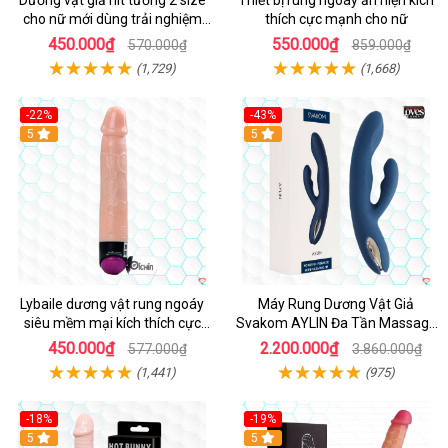
Dương vật giả hít tường 2 size
Thiết bị rung ngoáy ẩn hiện kích
cho nữ mới dùng trải nghiệm
thích cực mạnh cho nữ
thật
450.000₫
550.000₫
570.000₫
859.000₫
(1,729)
(1,668)
-22%
-43%
Hot
5
Hot
5
Lybaile dương vật rung ngoáy
Máy Rung Dương Vật Giả
siêu mềm mại kích thích cực
Svakom AYLIN Đa Tần Massage
mạnh
Sướng
450.000₫
2.200.000₫
577.000₫
3.860.000₫
(1,441)
(975)
-18%
-19%
Hot
5
Hot
5