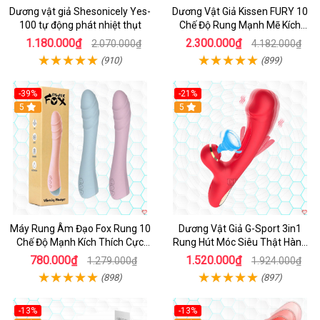
Dương vật giả Shesonicely Yes-
Dương Vật Giả Kissen FURY 10
100 tự động phát nhiệt thụt
Chế Độ Rung Mạnh Mẽ Kích
Thích
1.180.000₫
2.300.000₫
2.070.000₫
4.182.000₫
(910)
(899)
-39%
-21%
Hot
5
Hot
5
Máy Rung Âm Đạo Fox Rung 10
Dương Vật Giả G-Sport 3in1
Chế Độ Mạnh Kích Thích Cực
Rung Hút Móc Siêu Thật Hàng
Sướng
Hot
780.000₫
1.520.000₫
1.279.000₫
1.924.000₫
(898)
(897)
-13%
-13%