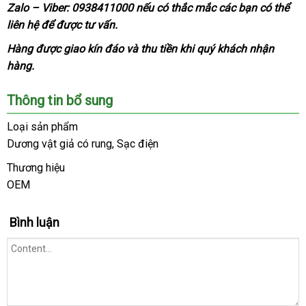
Zalo – Viber:
0938411000
có
nếu có thắc mắc
nhập
các bạn
chính
có thể
Dụng
liên hệ
mua
để
có
được tư vấn.
nên
khẩu
hãng
cụ
sắm
nên
mua
kích
Hàng
bền
được giao kín đáo
sửa
và thu tiền khi quý khách nhận
mua
thích
hàng.
chữa
điểm
G
Thông tin bổ sung
rung
10
Loại sản phẩm
chế
Dương vật giả có rung
xưởng
, Sạc điện
độ
Jump-
Thương hiệu
O
OEM
chất
lượng
Bình luận
tại
Website.