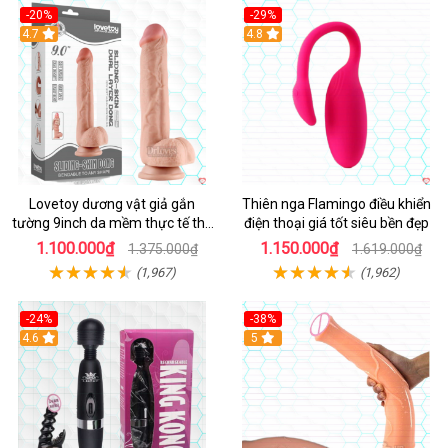
-20%
-29%
Hot
4.7
Hot
4.8
Lovetoy dương vật giả gắn
Thiên nga Flamingo điều khiển
tường 9inch da mềm thực tế thú
điện thoại giá tốt siêu bền đẹp
vị
1.100.000₫
1.150.000₫
1.375.000₫
1.619.000₫
(1,967)
(1,962)
-24%
-38%
4.6
Hot
5