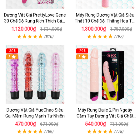
Dương Vật Giả PrettyLove Gene
Máy Rung Dương Vật Giả Siêu
30 Chế Độ Rung Kích Thích Cảm
Thật 10 Chế Độ, Thăng Hoa Tối
Biến Âm Thanh
Ưu
1.120.000₫
1.300.000₫
1.534.000₫
1.757.000₫
(810)
(797)
-30%
-29%
Hot
5
Hot
5
Dương Vật Giả YueChao Siêu
Máy Rung Baile 2 Pin Ngoáy
Gai Mềm Rung Mạnh Tự Nhiên
Cầm Tay Dương Vật Giả Chất
Lượng
470.000₫
540.000₫
671.000₫
761.000₫
(789)
(778)