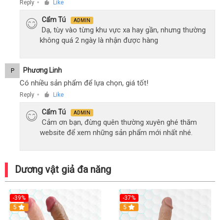
Reply
Like
●
Cẩm Tú
ADMIN
Dạ, tùy vào từng khu vực xa hay gần, nhưng thường
không quá 2 ngày là nhận được hàng
Phương Linh
P
Có nhiều sản phẩm để lựa chọn, giá tốt!
Reply
Like
●
Cẩm Tú
ADMIN
Cảm ơn bạn, đừng quên thường xuyên ghé thăm
website để xem những sản phẩm mới nhất nhé.
Dương vật giả đa năng
-39%
-37%
Hot
5
5