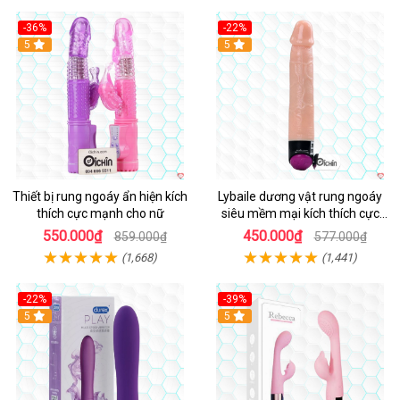
-36%
-22%
Hot
5
Hot
5
Thiết bị rung ngoáy ẩn hiện kích
Lybaile dương vật rung ngoáy
thích cực mạnh cho nữ
siêu mềm mại kích thích cực
mạnh
550.000₫
450.000₫
859.000₫
577.000₫
(1,668)
(1,441)
-22%
-39%
Hot
5
Hot
5