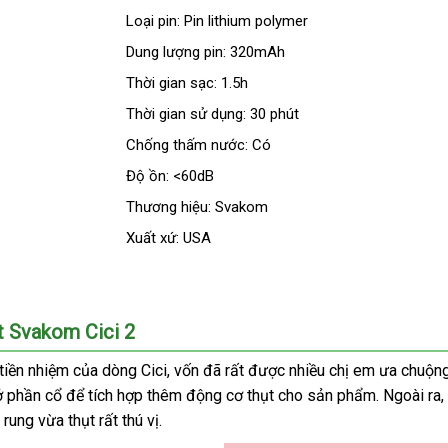
Loại pin: Pin lithium polymer
Dung lượng pin: 320mAh
Thời gian sạc: 1.5h
Thời gian sử dụng: 30 phút
Chống thấm nước: Có
Độ ồn: <60dB
Thương hiệu: Svakom
Xuất xứ: USA
t Svakom Cici 2
tiền nhiệm
đấu
của dòng Cici
thông
, vốn
Úc
đã
khách
rất
có
được nhiều chị em ưa chuộn
 ở phần cổ
kiểm
để tích hợp thêm động cơ thụt cho sản phẩm
giá
minh
hàng
nên
đấu
. Ngoài ra
t
 rung vừa thụt
tra
giá
rất thú vị.
mua
giá
sỉ