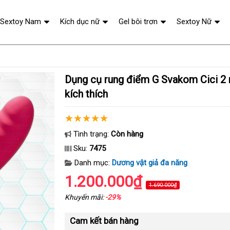
Sextoy Nam
Kích dục nữ
Gel bôi trơn
Sextoy Nữ
Dụng cụ rung điểm G Svakom Cici 2 massage thụt
kích thích
Tình trạng:
Còn hàng
Sku:
7475
Danh mục:
Dương vật giả đa năng
1.200.000₫
1.690.000₫
Khuyến mãi:
-29%
Cam kết bán hàng