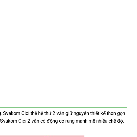
g
nội
. Svakom Cici thế hệ thứ 2
hàng
vẫn giữ nguyên thiết kế thon gọn
link
o
, Svakom Cici 2
địa
cửa
vẫn có động cơ rung mạnh mẽ nhiều chế độ
giả
ở
,
web
hàng
đâu
tốt