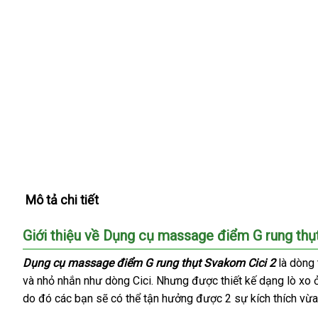
Mô tả chi tiết
Giới thiệu về Dụng cụ massage điểm G rung thụ
Dụng cụ massage điểm G rung thụt Svakom Cici 2
là dòng 
và nhỏ nhắn như dòng Cici
hỗ
. Nhưng
hàng
được thiết kế dạng lò xo
do đó
mới
các bạn
Lazada
sẽ
Trung
có thể tận hưởng
trợ
nhái
xách
được 2 sự kích thích vừa
nhất
Quốc
tay