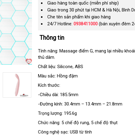
Giao hàng toàn quốc (miễn phí ship)
Giao trong 30 phút tại HCM & Hà Nội, Bình 
Che tên sản phẩm khi giao hàng
24/7 Hotline:
0938411000
(bán xuyên đêm 2
Thông tin
Tính năng: Massage điểm G
nơi
, mang lại nhiều khoá
thủ dâm.
nào
Chất liệu: Silicone
mới
, ABS
nhất
Màu sắc: Hồng đậm
Kích thước:
-Chiều dài: 185.5mm
-Đường kính: 30.4mm – 13.4mm – 21.8mm
Trọng lượng: 195.6g
Chức năng: 5 chế độ rung
ở
, 5 chế độ thụt
đâu
Công nghệ sạc: USB từ tính