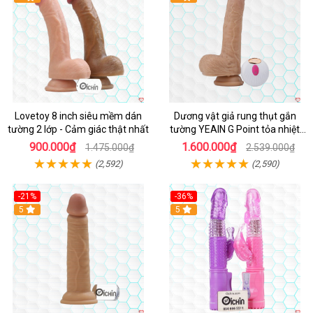
Lovetoy 8 inch siêu mềm dán
Dương vật giả rung thụt gắn
tường 2 lớp - Cảm giác thật nhất
tường YEAIN G Point tỏa nhiệt
điều khiển từ xa
900.000₫
1.600.000₫
1.475.000₫
2.539.000₫
(2,592)
(2,590)
-21%
-36%
Hot
5
Hot
5