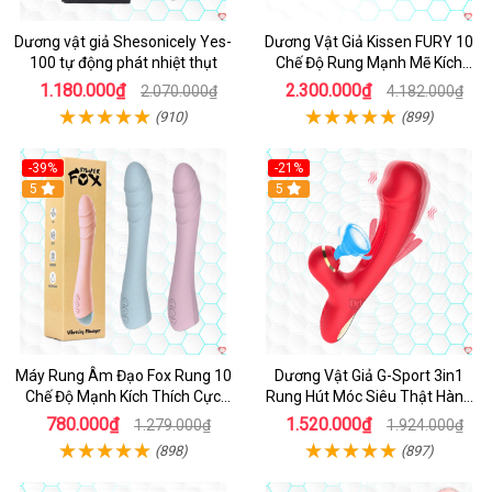
Dương vật giả Shesonicely Yes-
Dương Vật Giả Kissen FURY 10
100 tự động phát nhiệt thụt
Chế Độ Rung Mạnh Mẽ Kích
Thích
1.180.000₫
2.300.000₫
2.070.000₫
4.182.000₫
(910)
(899)
-39%
-21%
Hot
5
Hot
5
Máy Rung Âm Đạo Fox Rung 10
Dương Vật Giả G-Sport 3in1
Chế Độ Mạnh Kích Thích Cực
Rung Hút Móc Siêu Thật Hàng
Sướng
Hot
780.000₫
1.520.000₫
1.279.000₫
1.924.000₫
(898)
(897)