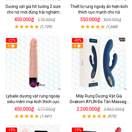
Dương vật giả hít tường 2 size
Thiết bị rung ngoáy ẩn hiện kích
cho nữ mới dùng trải nghiệm
thích cực mạnh cho nữ
thật
450.000₫
550.000₫
570.000₫
859.000₫
(1,729)
(1,668)
-22%
-43%
Hot
5
Hot
5
Lybaile dương vật rung ngoáy
Máy Rung Dương Vật Giả
siêu mềm mại kích thích cực
Svakom AYLIN Đa Tần Massage
mạnh
Sướng
450.000₫
2.200.000₫
577.000₫
3.860.000₫
(1,441)
(975)
-18%
-19%