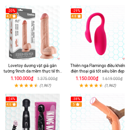
-20%
-29%
Hot
4.7
Hot
4.8
Lovetoy dương vật giả gắn
Thiên nga Flamingo điều khiển
tường 9inch da mềm thực tế thú
điện thoại giá tốt siêu bền đẹp
vị
1.100.000₫
1.150.000₫
1.375.000₫
1.619.000₫
(1,967)
(1,962)
-24%
-38%
4.6
Hot
5