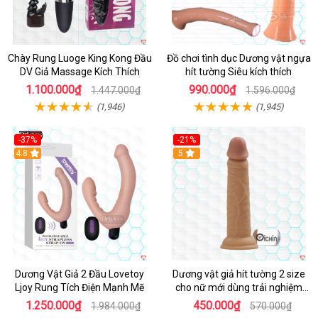
Chày Rung Luoge King Kong Đầu
Đồ chơi tình dục Dương vật ngựa
DV Giả Massage Kích Thích
hít tường Siêu kích thích
1.100.000₫
990.000₫
1.447.000₫
1.596.000₫
(1,946)
(1,945)
-37%
-21%
Hot
4.8
Hot
5
Dương Vật Giả 2 Đầu Lovetoy
Dương vật giả hít tường 2 size
Ljoy Rung Tích Điện Mạnh Mẽ
cho nữ mới dùng trải nghiệm
thật
1.250.000₫
450.000₫
1.984.000₫
570.000₫