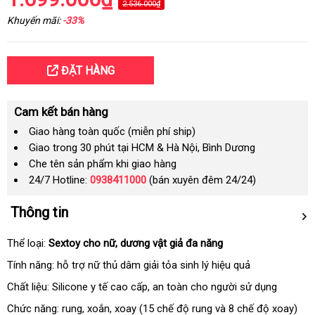
2.536.000₫
Khuyến mãi:
-33%
ĐẶT HÀNG
Cam kết bán hàng
Giao hàng toàn quốc (miễn phí ship)
Giao trong 30 phút tại HCM & Hà Nội, Bình Dương
Che tên sản phẩm khi giao hàng
24/7 Hotline:
0938411000
(bán xuyên đêm 24/24)
Thông tin
Thể loại:
Sextoy cho nữ
xuất
, dương vật giả đa năng
xứ
Tính năng: hỗ trợ nữ thủ dâm giải tỏa sinh lý hiệu quả
Chất liệu: Silicone y tế cao cấp
mua
, an toàn cho người sử dụng
sắm
Chức năng: rung
siêu
, xoắn
hướng
, xoay (15 chế độ rung
thông
và 8 chế độ xoay)