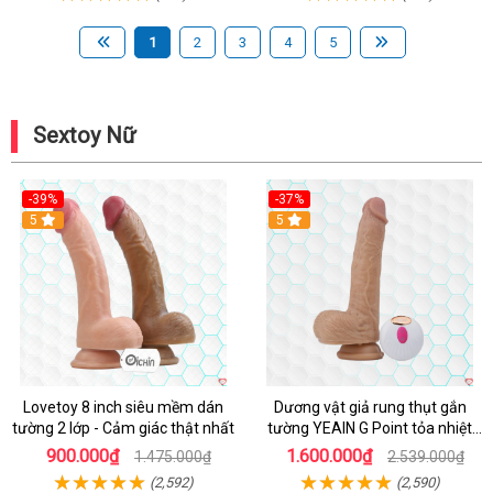
1
2
3
4
5
Sextoy Nữ
-39%
-37%
Hot
5
5
Lovetoy 8 inch siêu mềm dán
Dương vật giả rung thụt gắn
tường 2 lớp - Cảm giác thật nhất
tường YEAIN G Point tỏa nhiệt
điều khiển từ xa
900.000₫
1.600.000₫
1.475.000₫
2.539.000₫
(2,592)
(2,590)