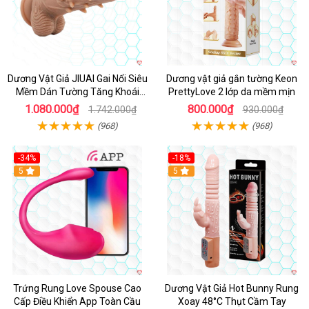
Dương Vật Giả JIUAI Gai Nổi Siêu
Dương vật giả gắn tường Keon
Mềm Dán Tường Tăng Khoái
PrettyLove 2 lớp da mềm mịn
Cảm
1.080.000₫
800.000₫
1.742.000₫
930.000₫
(968)
(968)
-34%
-18%
5
Hot
5
Trứng Rung Love Spouse Cao
Dương Vật Giả Hot Bunny Rung
Cấp Điều Khiển App Toàn Cầu
Xoay 48°C Thụt Cầm Tay