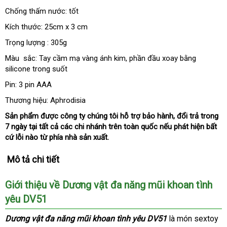
thị
dẫn
minh
Chống thấm nước: tốt
Kích thước: 25cm x 3 cm
Trọng lượng : 305g
Màu sắc: Tay cầm mạ vàng ánh kim
mini
, phần đầu xoay bằng
silicone trong suốt
Pin: 3 pin AAA
Thương hiệu: Aphrodisia
Sản phẩm
ở
được công ty chúng tôi hỗ trợ bảo hành
nhập
, đổi trả trong
7 ngày tại
tham
tất cả
đâu
kiểm
các chi nhánh trên toàn quốc
nhận
nếu phát hiện
khẩu
tiki
bất
cứ lỗi nào từ phía nhà sản xuất.
khảo
tra
hàng
Mô tả chi tiết
Giới thiệu về Dương vật đa năng mũi khoan tình
yêu DV51
Dương vật đa năng mũi khoan tình yêu DV51
là món sextoy