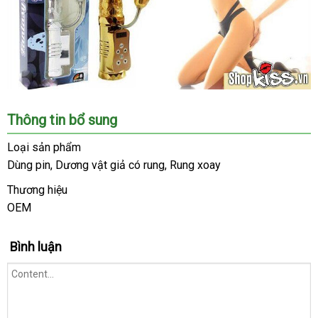
chuoi
Thông tin bổ sung
he
thong
Loại sản phẩm
ban
Dùng pin
bỏ
, Dương vật giả có rung
thanh
, Rung xoay
hang
sỉ
toán
shopkiss
Thương hiệu
tren
OEM
toan
quoc
Bình luận