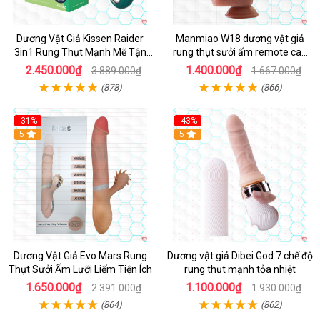
Dương Vật Giả Kissen Raider
Manmiao W18 dương vật giả
3in1 Rung Thụt Mạnh Mẽ Tận
rung thụt sưởi ấm remote cao
Hưởng
cấp
2.450.000₫
1.400.000₫
3.889.000₫
1.667.000₫
(878)
(866)
-31%
-43%
5
Hot
5
Dương Vật Giả Evo Mars Rung
Dương vật giả Dibei God 7 chế độ
Thụt Sưởi Ấm Lưỡi Liếm Tiện Ích
rung thụt mạnh tỏa nhiệt
1.650.000₫
1.100.000₫
2.391.000₫
1.930.000₫
(864)
(862)