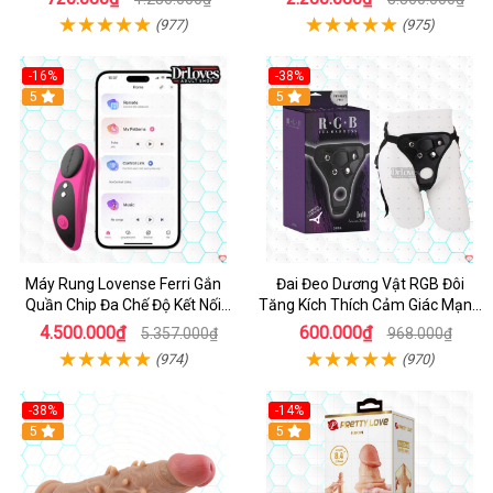
(977)
(975)
-16%
-38%
Hot
5
Hot
5
Máy Rung Lovense Ferri Gắn
Đai Đeo Dương Vật RGB Đôi
Quần Chip Đa Chế Độ Kết Nối
Tăng Kích Thích Cảm Giác Mạnh
App
Mẽ
4.500.000₫
600.000₫
5.357.000₫
968.000₫
(974)
(970)
-38%
-14%
5
5