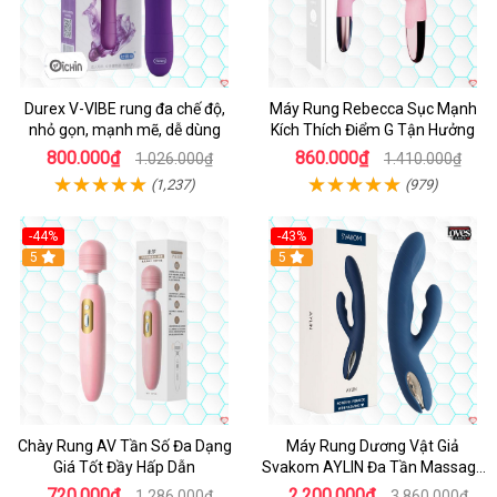
Durex V-VIBE rung đa chế độ,
Máy Rung Rebecca Sục Mạnh
nhỏ gọn, mạnh mẽ, dễ dùng
Kích Thích Điểm G Tận Hưởng
800.000₫
860.000₫
1.026.000₫
1.410.000₫
(1,237)
(979)
-44%
-43%
Hot
5
Hot
5
Chày Rung AV Tần Số Đa Dạng
Máy Rung Dương Vật Giả
Giá Tốt Đầy Hấp Dẫn
Svakom AYLIN Đa Tần Massage
Sướng
720.000₫
2.200.000₫
1.286.000₫
3.860.000₫