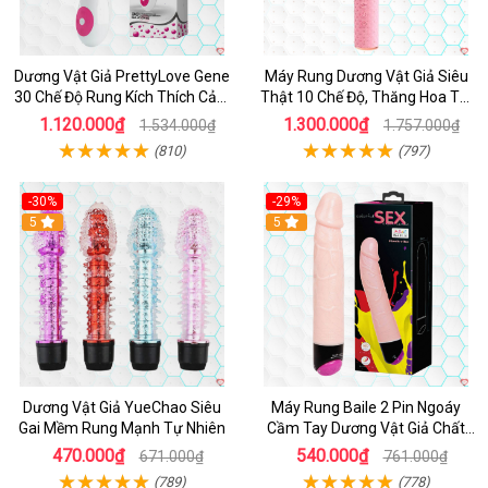
Dương Vật Giả PrettyLove Gene
Máy Rung Dương Vật Giả Siêu
30 Chế Độ Rung Kích Thích Cảm
Thật 10 Chế Độ, Thăng Hoa Tối
Biến Âm Thanh
Ưu
1.120.000₫
1.300.000₫
1.534.000₫
1.757.000₫
(810)
(797)
-30%
-29%
Hot
5
Hot
5
Dương Vật Giả YueChao Siêu
Máy Rung Baile 2 Pin Ngoáy
Gai Mềm Rung Mạnh Tự Nhiên
Cầm Tay Dương Vật Giả Chất
Lượng
470.000₫
540.000₫
671.000₫
761.000₫
(789)
(778)