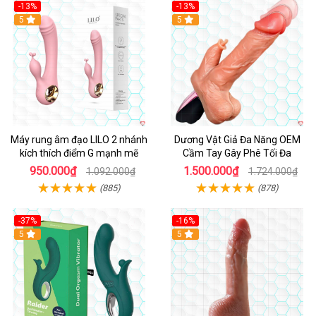
-13%
-13%
Hot
5
Hot
5
Máy rung âm đạo LILO 2 nhánh
Dương Vật Giả Đa Năng OEM
kích thích điểm G mạnh mẽ
Cầm Tay Gây Phê Tối Đa
950.000₫
1.500.000₫
1.092.000₫
1.724.000₫
(885)
(878)
-37%
-16%
Hot
5
Hot
5