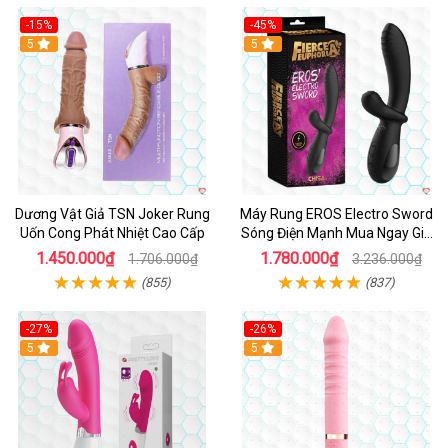
-15%
-45%
5
5
Dương Vật Giả TSN Joker Rung
Máy Rung EROS Electro Sword
Uốn Cong Phát Nhiệt Cao Cấp
Sóng Điện Mạnh Mua Ngay Giá
Tốt
1.450.000₫
1.780.000₫
1.706.000₫
3.236.000₫
(855)
(837)
-27%
-26%
Hot
5
Hot
5