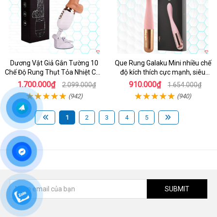
Dương Vật Giả Gắn Tường 10
Que Rung Galaku Mini nhiều chế
Chế Độ Rung Thụt Tỏa Nhiệt Cao
độ kích thích cực mạnh, siêu
Cấp
sướng
1.700.000₫
910.000₫
2.099.000₫
1.654.000₫
(942)
(940)
1
2
3
4
5
SUBMIT