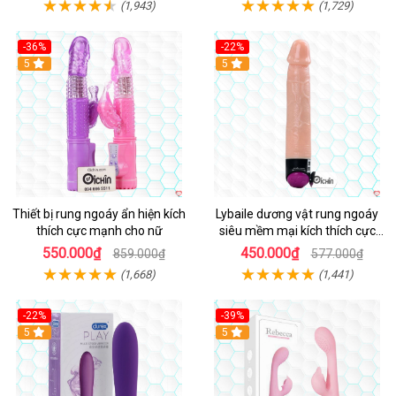
(1,943)
(1,729)
-36%
-22%
Hot
5
Hot
5
Thiết bị rung ngoáy ẩn hiện kích
Lybaile dương vật rung ngoáy
thích cực mạnh cho nữ
siêu mềm mại kích thích cực
mạnh
550.000₫
450.000₫
859.000₫
577.000₫
(1,668)
(1,441)
-22%
-39%
Hot
5
Hot
5