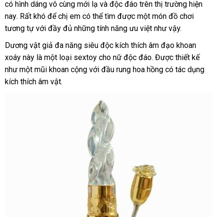
có hình dáng vô cùng mới lạ
kho
và độc đáo trên thị trường
phụ
hiện
nay
giao
. Rất khó
ở
để chị em
ở
có thể tìm
hàng
qua
được một món đồ chơi
kiện
tương tự
hàng
lấy
với đầy đủ
đâu
showroom
những tính năng ưu việt
đâu
app
Lazada
như vậy.
hàng
tốt
Dương vật giả đa năng siêu độc kích thích âm đạo khoan
xoáy này là một loại sextoy cho nữ độc đáo
sử
. Được thiết kế
như một mũi khoan cộng
lắp
với đầu rung hoa hồng có tác dụng
dụng
kích thích âm vật.
đặt