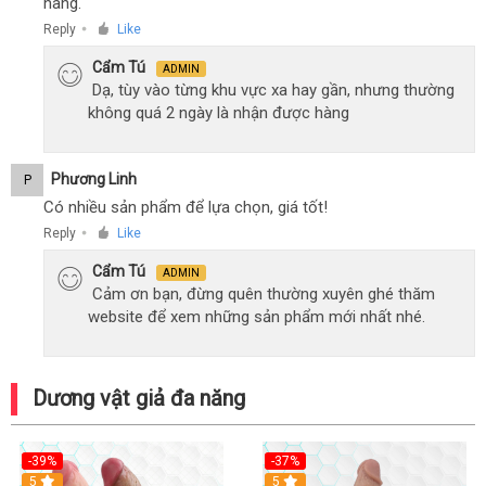
hàng.
Reply
Like
●
Cẩm Tú
ADMIN
Dạ, tùy vào từng khu vực xa hay gần, nhưng thường
không quá 2 ngày là nhận được hàng
Phương Linh
P
Có nhiều sản phẩm để lựa chọn, giá tốt!
Reply
Like
●
Cẩm Tú
ADMIN
Cảm ơn bạn, đừng quên thường xuyên ghé thăm
website để xem những sản phẩm mới nhất nhé.
Dương vật giả đa năng
-39%
-37%
Hot
5
5