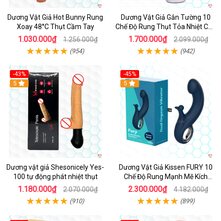
Dương Vật Giả Hot Bunny Rung
Dương Vật Giả Gắn Tường 10
Xoay 48°C Thụt Cầm Tay
Chế Độ Rung Thụt Tỏa Nhiệt Cao
Cấp
1.030.000₫
1.700.000₫
1.256.000₫
2.099.000₫
(954)
(942)
-43%
-45%
5
Hot
5
Dương vật giả Shesonicely Yes-
Dương Vật Giả Kissen FURY 10
100 tự động phát nhiệt thụt
Chế Độ Rung Mạnh Mẽ Kích
Thích
1.180.000₫
2.300.000₫
2.070.000₫
4.182.000₫
(910)
(899)