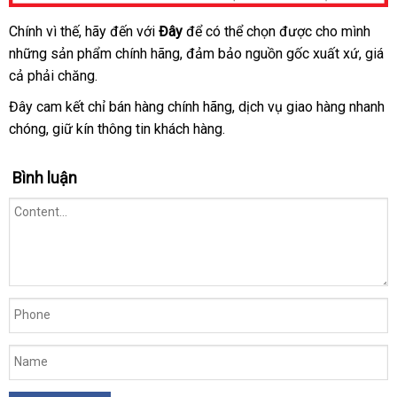
Chính vì thế
sản
, hãy đến
nội
với
Đây
Nhật
để
xuất
có thể chọn
ở
được cho mình
kho
dương
những sản phẩm chính hãng
vật
xuất
địa
mua
, đảm bảo nguồn gốc xuất xứ
Bản
khẩu
đâu
sản
, giá
hàn
giả
cả phải chăng.
hàng
uy
xuất
Loveaider
tín
Đây cam kết chỉ bán hàng chính hãng
so
, dịch vụ giao hàng nhanh
Warrior
chóng
hàng
, giữ kín thông tin khách hàng.
sánh
Hiệu
Bình luận