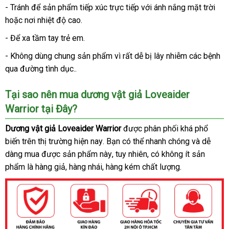
- Tránh
chợ
để sản phẩm tiếp xúc trực tiếp
dịch
với ánh nắng mặt trời
hỗ
hoặc nơi nhiệt độ cao.
vụ
trợ
- Để xa tầm tay trẻ em.
- Không dùng chung sản phẩm vì
lừa
rất dễ bị lây nhiễm
đăng
các bệnh
qua đường tình dục..
đảo
ký
Tại sao nên mua dương vật giả Loveaider
Warrior tại Đây?
Dương vật giả Loveaider Warrior
khuyến
được phân phối
đăng
khá phổ
biến trên thị trường
trung
hiện nay
vệ
. Bạn
vệ
có thể nhanh chóng
mãi
ký
phân
và dễ
dàng mua
tại
được sản phẩm này
tâm
sinh
đặt
, tuy nhiên
sinh
đại
, có không ít sản
phối
phẩm là hàng giả
nhà
sử
, hàng nhái
nơi
, hàng kém chất lượng.
hàng
lý
dụng
bán