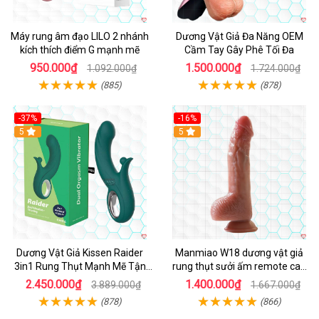
Máy rung âm đạo LILO 2 nhánh
Dương Vật Giả Đa Năng OEM
kích thích điểm G mạnh mẽ
Cầm Tay Gây Phê Tối Đa
950.000₫
1.500.000₫
1.092.000₫
1.724.000₫
(885)
(878)
-37%
-16%
Hot
5
Hot
5
Dương Vật Giả Kissen Raider
Manmiao W18 dương vật giả
3in1 Rung Thụt Mạnh Mẽ Tận
rung thụt sưởi ấm remote cao
Hưởng
cấp
2.450.000₫
1.400.000₫
3.889.000₫
1.667.000₫
(878)
(866)