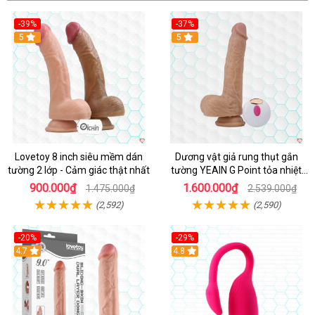
-39%
-37%
Hot
5
5
Lovetoy 8 inch siêu mềm dán
Dương vật giả rung thụt gắn
tường 2 lớp - Cảm giác thật nhất
tường YEAIN G Point tỏa nhiệt
điều khiển từ xa
900.000₫
1.600.000₫
1.475.000₫
2.539.000₫
(2,592)
(2,590)
-20%
-29%
Hot
4.7
Hot
4.8