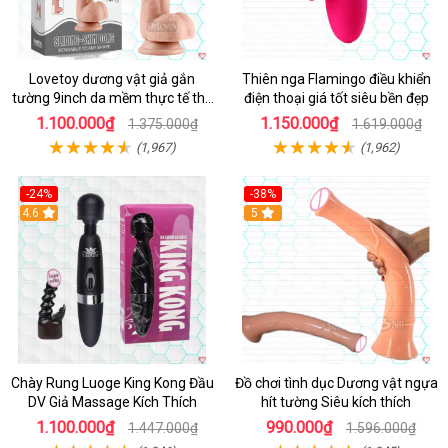
Lovetoy dương vật giả gắn
Thiên nga Flamingo điều khiển
tường 9inch da mềm thực tế thú
điện thoại giá tốt siêu bền đẹp
vị
1.100.000₫
1.150.000₫
1.375.000₫
1.619.000₫
(1,967)
(1,962)
-24%
-38%
4.6
Hot
5
Chày Rung Luoge King Kong Đầu
Đồ chơi tình dục Dương vật ngựa
DV Giả Massage Kích Thích
hít tường Siêu kích thích
1.100.000₫
990.000₫
1.447.000₫
1.596.000₫