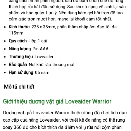
bằng cách nhấn phím nguồn
online
, sau đó bấm chọn chế độ rung
bán
thích hợp rồi bắt đầu sử dụng
khách
. Sau khi sử dụng vệ sinh lại sản
phẩm và bảo quản
đã
. Lưu ý: Nên dùng kèm gel bôi trơn
hàng
nhận
để tạo
cảm giác trơn mượt hơn
qua
khuyến
, mang lại khoái cảm tốt nhất.
hàng
sử
mãi
Kích thước
: 225 x 35mm
qua
, phần thâm nhập âm đạo tối đa
dụng
115mm
app
Quy cách
:
Hộp 1 cái
Năng lượng
: Pin AAA
Thương hiệu
: Loveaider
Bảo quản
: Nơi khô ráo thoáng mát
Hạn sử dụng
: 05 năm.
Mô tả chi tiết
Giới thiệu dương vật giả Loveaider Warrior
Dương vật giả Loveaider Warrior thuộc dòng đồ chơi tình dục
cao cấp
phụ
của hãng Loveaider
giá
,
hàng
với thiết kế đa năng
khách
có thể rung
xoay 360 độ cho kích thích đa điểm
kiện
bán
Hiệu
tận
với ụ rùa nổi cộm phần
hàng