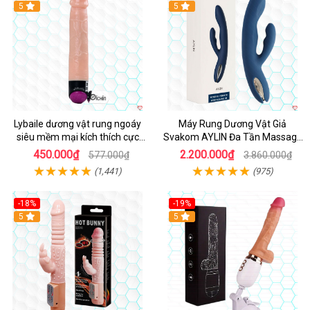
Hot
5
Hot
5
Lybaile dương vật rung ngoáy
Máy Rung Dương Vật Giả
siêu mềm mại kích thích cực
Svakom AYLIN Đa Tần Massage
mạnh
Sướng
450.000₫
2.200.000₫
577.000₫
3.860.000₫
(1,441)
(975)
-18%
-19%
Hot
5
Hot
5