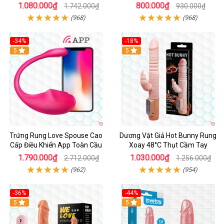
Cảm
1.080.000₫
800.000₫
1.742.000₫
930.000₫
(968)
(968)
-34%
-18%
5
Hot
5
Trứng Rung Love Spouse Cao
Dương Vật Giả Hot Bunny Rung
Cấp Điều Khiển App Toàn Cầu
Xoay 48°C Thụt Cầm Tay
1.790.000₫
1.030.000₫
2.712.000₫
1.256.000₫
(962)
(954)
-36%
-44%
5
Hot
5