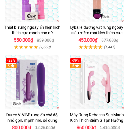
Thiết bị rung ngoáy ẩn hiện kích
Lybaile dương vật rung ngoáy
thích cực mạnh cho nữ
siêu mềm mại kích thích cực
mạnh
550.000₫
450.000₫
859.000₫
577.000₫
(1,668)
(1,441)
-22%
-39%
Hot
5
Hot
5
Durex V-VIBE rung đa chế độ,
Máy Rung Rebecca Sục Mạnh
nhỏ gọn, mạnh mẽ, dễ dùng
Kích Thích Điểm G Tận Hưởng
800.000₫
860.000₫
1.026.000₫
1.410.000₫