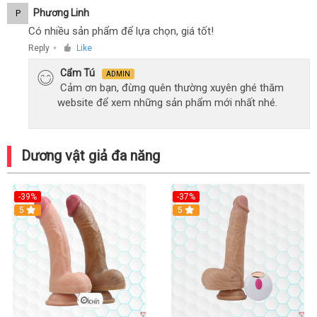
Phương Linh
P
Có nhiều sản phẩm để lựa chọn, giá tốt!
Reply
Like
●
Cẩm Tú
ADMIN
Cảm ơn bạn, đừng quên thường xuyên ghé thăm
website để xem những sản phẩm mới nhất nhé.
Dương vật giả đa năng
-39%
-37%
Hot
5
5