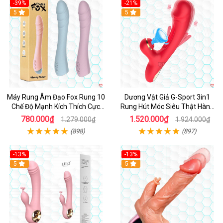
-39%
-21%
Hot
5
Hot
5
Máy Rung Âm Đạo Fox Rung 10
Dương Vật Giả G-Sport 3in1
Chế Độ Mạnh Kích Thích Cực
Rung Hút Móc Siêu Thật Hàng
Sướng
Hot
780.000₫
1.520.000₫
1.279.000₫
1.924.000₫
(898)
(897)
-13%
-13%
Hot
5
Hot
5