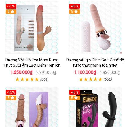
-31%
-43%
5
Hot
5
Dương Vật Giả Evo Mars Rung
Dương vật giả Dibei God 7 chế độ
Thụt Sưởi Ấm Lưỡi Liếm Tiện Ích
rung thụt mạnh tỏa nhiệt
1.650.000₫
1.100.000₫
2.391.000₫
1.930.000₫
(864)
(862)
-15%
-45%
5
5