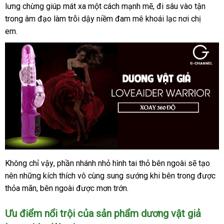
lưng chừng giúp mát xa một cách mạnh mẽ
nơi
mới
, đi sâu vào tận
trong âm đạo làm trỗi dậy niềm đam mê khoái lạc nơi chị
nhất
em.
Không chỉ vậy
cũ
, phần nhánh nhỏ hình tai thỏ bên ngoài
nhập
sẽ tạo
dương
nên
vật
đã
những kích thích vô cùng sung sướng khi bên trong
khẩu
đẹp
được
giả
thỏa mãn
qua
đắt
, bên ngoài
gần
được mơn trớn.
Loveaider
sử
nhất
nhất
Warrior
Ưu điểm nổi trội
gần
của sản phẩm dương vật giả
dụng