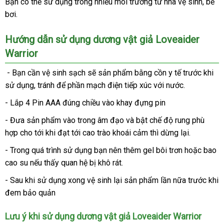
Bạn
giá
có thể sử dụng trong nhiều môi trường từ nhà vệ sinh
sản
, bể
giả
bơi.
rẻ
xuất
Loveaider
Warrior
Hướng dẫn sử dụng dương vật giả Loveaider
Warrior
- Bạn cần vệ sinh sạch
đặt
sẽ sản phẩm bằng cồn y tế trước khi
sử dụng
tiết
, tránh
bền
để phần mạch điện tiếp xúc
mua
Đức
với nước.
kiệm
- Lắp 4 Pin AAA đúng chiều vào khay đựng pin
- Đưa sản phẩm vào trong âm đạo
nhập
và bật chế độ rung phù
hợp cho tới khi đạt tới cao trào khoái cảm
khẩu
nội
thì dừng lại.
địa
- Trong
đặt
quá trình sử dụng bạn nên thêm gel bôi trơn
xuất
hoặc bao
cao su
tận
nếu thấy quan hệ bị khô rát.
hàng
xứ
nơi
- Sau khi sử dụng xong vệ sinh lại sản phẩm lần nữa trước khi
đem bảo quản
Lưu ý khi sử dụng dương vật giả Loveaider Warrior