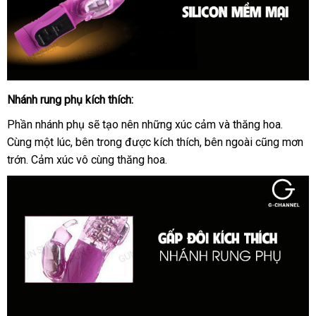
Nhánh rung phụ kích thích:
dương
vật
Phần nhánh phụ
mới
sẽ tạo nên
kho
những xúc cảm
Thái
và thăng hoa
chợ
.
giả
Cùng một lúc
cửa
, bên trong
nhất
gần
được kích thích
hàng
cũ
, bên ngoài
Lan
đăng
cũng mơn
Loveaider
trớn
địa
. Cảm xúc vô cùng thăng hoa.
hàng
nhất
ký
Warrior
chỉ