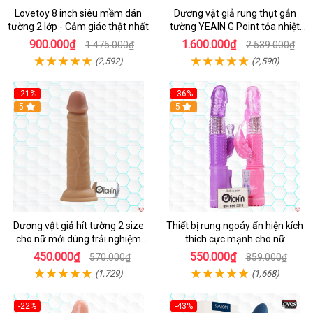
Lovetoy 8 inch siêu mềm dán
Dương vật giả rung thụt gắn
tường 2 lớp - Cảm giác thật nhất
tường YEAIN G Point tỏa nhiệt
điều khiển từ xa
900.000₫
1.600.000₫
1.475.000₫
2.539.000₫
(2,592)
(2,590)
-21%
-36%
Hot
5
Hot
5
Dương vật giả hít tường 2 size
Thiết bị rung ngoáy ẩn hiện kích
cho nữ mới dùng trải nghiệm
thích cực mạnh cho nữ
thật
450.000₫
550.000₫
570.000₫
859.000₫
(1,729)
(1,668)
-22%
-43%