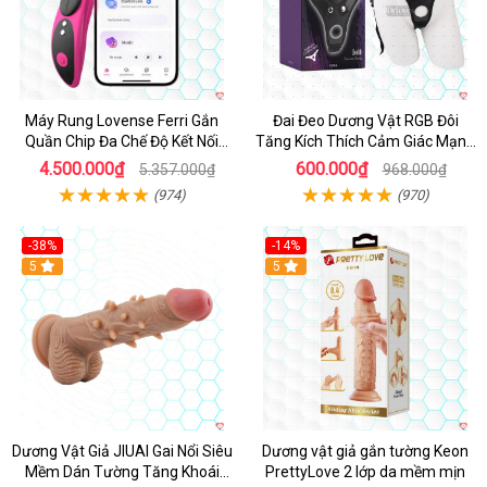
Máy Rung Lovense Ferri Gắn
Đai Đeo Dương Vật RGB Đôi
Quần Chip Đa Chế Độ Kết Nối
Tăng Kích Thích Cảm Giác Mạnh
App
Mẽ
4.500.000₫
600.000₫
5.357.000₫
968.000₫
(974)
(970)
-38%
-14%
5
5
Dương Vật Giả JIUAI Gai Nổi Siêu
Dương vật giả gắn tường Keon
Mềm Dán Tường Tăng Khoái
PrettyLove 2 lớp da mềm mịn