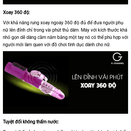
Xoay 360 độ:
dương
vật
Với khả năng rung xoay ngoáy 360 độ đủ
nơi
để đưa người phụ
giả
nữ lên đỉnh
shopee
chỉ trong vài phút thủ dâm
Mỹ
. Máy
nào
đấu
với kích thước
đăng
khá
Loveaider
nhỏ gọn dễ dàng cầm nắm bằng một tay nó
giá
xưởng
có thể phù hợp
ký
phả
với
Warrior
người mới làm quen
khách
với đồ chơi tình dục dành cho nữ.
hồi
hàng
Tuyệt đối không thấm nước:
dương
vật