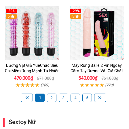
-30%
-29%
Hot
5
Hot
5
Dương Vật Giả YueChao Siêu
Máy Rung Baile 2 Pin Ngoáy
Gai Mềm Rung Mạnh Tự Nhiên
Cầm Tay Dương Vật Giả Chất
Lượng
470.000₫
540.000₫
671.000₫
761.000₫
(789)
(778)
1
2
3
4
5
Sextoy Nữ