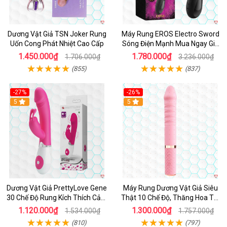
Dương Vật Giả TSN Joker Rung
Máy Rung EROS Electro Sword
Uốn Cong Phát Nhiệt Cao Cấp
Sóng Điện Mạnh Mua Ngay Giá
Tốt
1.450.000₫
1.780.000₫
1.706.000₫
3.236.000₫
(855)
(837)
-27%
-26%
Hot
5
Hot
5
Dương Vật Giả PrettyLove Gene
Máy Rung Dương Vật Giả Siêu
30 Chế Độ Rung Kích Thích Cảm
Thật 10 Chế Độ, Thăng Hoa Tối
Biến Âm Thanh
Ưu
1.120.000₫
1.300.000₫
1.534.000₫
1.757.000₫
(810)
(797)