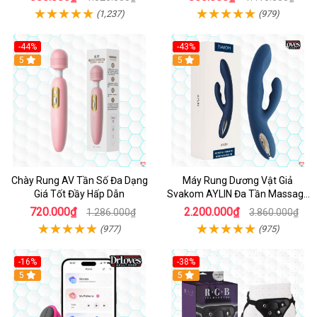
(1,237)
(979)
-44%
-43%
Hot
5
Hot
5
Chày Rung AV Tần Số Đa Dạng
Máy Rung Dương Vật Giả
Giá Tốt Đầy Hấp Dẫn
Svakom AYLIN Đa Tần Massage
Sướng
720.000₫
2.200.000₫
1.286.000₫
3.860.000₫
(977)
(975)
-16%
-38%
Hot
5
Hot
5