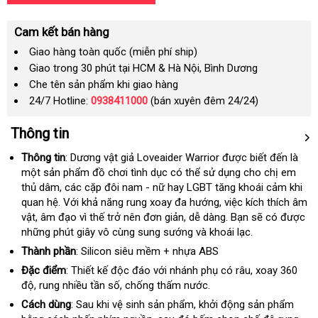
Cam kết bán hàng
Giao hàng toàn quốc (miễn phí ship)
Giao trong 30 phút tại HCM & Hà Nội, Bình Dương
Che tên sản phẩm khi giao hàng
24/7 Hotline:
0938411000
(bán xuyên đêm 24/24)
Thông tin
Thông tin
: Dương vật giả Loveaider Warrior
tiết
được biết đến là
một sản phẩm đồ chơi tình dục có thể sử dụng cho chị em
kiệm
thủ dâm
nổi
, các cặp đôi nam - nữ hay LGBT tăng khoái cảm khi
quan hệ
shopee
. Với khả năng rung xoay đa hướng
tiếng
nước
, việc kích thích âm
vật
giá
, âm đạo vì thế trở nên đơn giản
thế
, dễ dàng
ngoài
nhập
. Bạn
Hàn
sẽ có
đánh
được
gi
những phút giây vô cùng sung sướng và khoái lạc.
rẻ
giới
hàng
Quốc
giá
rẻ
Thành phần
: Silicon siêu mềm + nhựa ABS
Đặc điểm
: Thiết kế độc đáo
kiểm
với nhánh phụ có râu
shopee
, xoay 360
độ
thống
, rung nhiều tần số
link
, chống thấm nước.
tra
kê
web
Cách dùng
: Sau khi vệ sinh sản phẩm
nơi
, khởi động sản phẩm