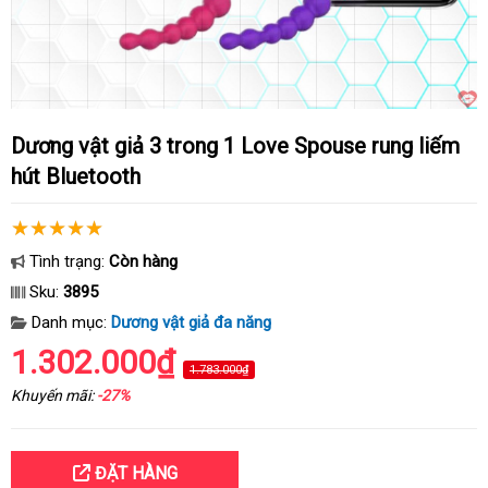
Dương vật giả 3 trong 1 Love Spouse rung liếm
hút Bluetooth
Tình trạng:
Còn hàng
Sku:
3895
Danh mục:
Dương vật giả đa năng
1.302.000₫
1.783.000₫
Khuyến mãi:
-27%
ĐẶT HÀNG