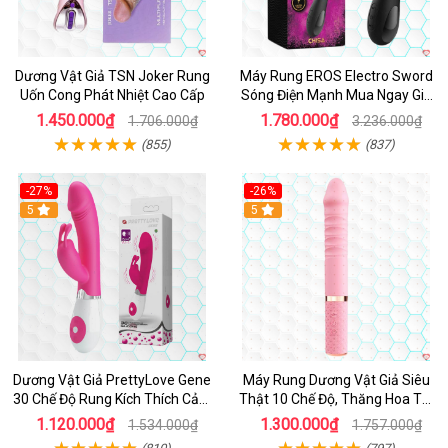
Dương Vật Giả TSN Joker Rung
Máy Rung EROS Electro Sword
Uốn Cong Phát Nhiệt Cao Cấp
Sóng Điện Mạnh Mua Ngay Giá
Tốt
1.450.000₫
1.780.000₫
1.706.000₫
3.236.000₫
(855)
(837)
-27%
-26%
Hot
5
Hot
5
Dương Vật Giả PrettyLove Gene
Máy Rung Dương Vật Giả Siêu
30 Chế Độ Rung Kích Thích Cảm
Thật 10 Chế Độ, Thăng Hoa Tối
Biến Âm Thanh
Ưu
1.120.000₫
1.300.000₫
1.534.000₫
1.757.000₫