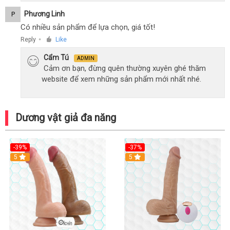
Phương Linh
P
Có nhiều sản phẩm để lựa chọn, giá tốt!
Reply
Like
●
Cẩm Tú
ADMIN
Cảm ơn bạn, đừng quên thường xuyên ghé thăm
website để xem những sản phẩm mới nhất nhé.
Dương vật giả đa năng
-39%
-37%
Hot
5
5