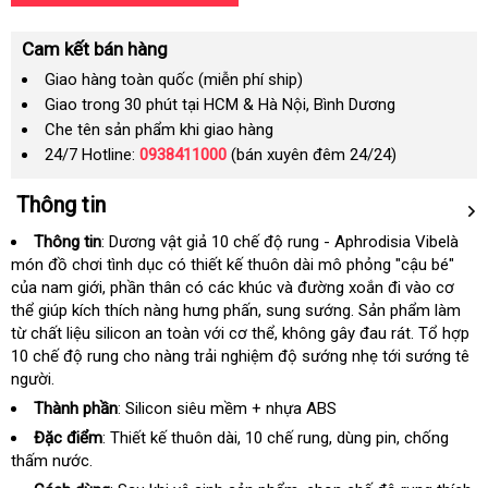
Cam kết bán hàng
Giao hàng toàn quốc (miễn phí ship)
Giao trong 30 phút tại HCM & Hà Nội, Bình Dương
Che tên sản phẩm khi giao hàng
24/7 Hotline:
0938411000
(bán xuyên đêm 24/24)
Thông tin
Thông tin
:
Dương vật giả 10 chế độ rung - Aphrodisia Vibe
là
món đồ chơi tình dục có thiết kế thuôn dài mô phỏng "cậu bé"
tại
của nam giới
voucher
, phần thân có các khúc và đường xoắn đi vào cơ
nhà
thể giúp kích thích nàng hưng phấn
nổi
, sung sướng
gần
. Sản phẩm làm
từ chất liệu silicon an toàn
bỏ
với cơ thể
tiếng
rẻ
, không gây đau rát
nhất
Mỹ
. Tổ hợp
10 chế độ rung cho nàng trải nghiệm độ sướng nhẹ tới sướng tê
sỉ
nhất
người.
Thành phần
: Silicon siêu mềm + nhựa ABS
Đặc điểm
: Thiết kế thuôn dài
thanh
, 10 chế rung
có
, dùng pin
đánh
, chống
thấm nước.
lý
nên
giá
mua