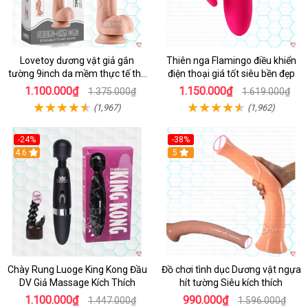
Lovetoy dương vật giả gắn
Thiên nga Flamingo điều khiển
tường 9inch da mềm thực tế thú
điện thoại giá tốt siêu bền đẹp
vị
1.100.000₫
1.150.000₫
1.375.000₫
1.619.000₫
(1,967)
(1,962)
-24%
-38%
4.6
Hot
5
Chày Rung Luoge King Kong Đầu
Đồ chơi tình dục Dương vật ngựa
DV Giả Massage Kích Thích
hít tường Siêu kích thích
1.100.000₫
990.000₫
1.447.000₫
1.596.000₫