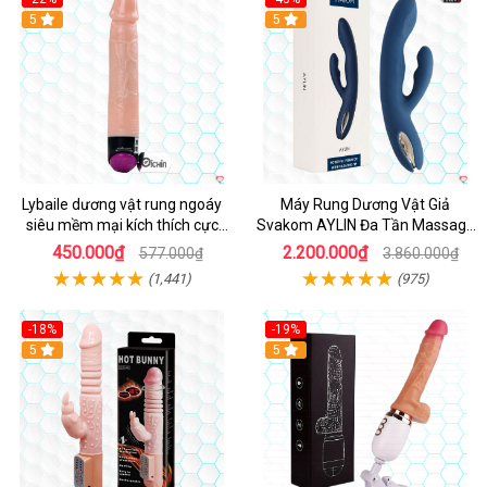
Hot
5
Hot
5
Lybaile dương vật rung ngoáy
Máy Rung Dương Vật Giả
siêu mềm mại kích thích cực
Svakom AYLIN Đa Tần Massage
mạnh
Sướng
450.000₫
2.200.000₫
577.000₫
3.860.000₫
(1,441)
(975)
-18%
-19%
Hot
5
Hot
5