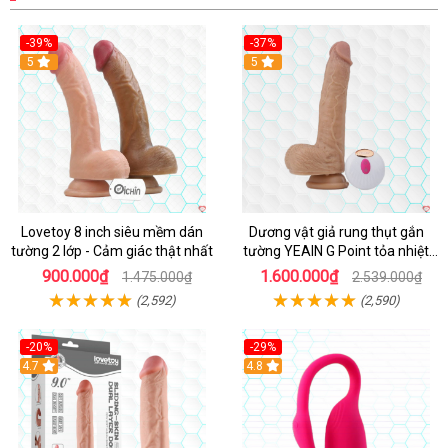
-39%
-37%
Hot
5
5
Lovetoy 8 inch siêu mềm dán
Dương vật giả rung thụt gắn
tường 2 lớp - Cảm giác thật nhất
tường YEAIN G Point tỏa nhiệt
điều khiển từ xa
900.000₫
1.600.000₫
1.475.000₫
2.539.000₫
(2,592)
(2,590)
-20%
-29%
Hot
4.7
Hot
4.8