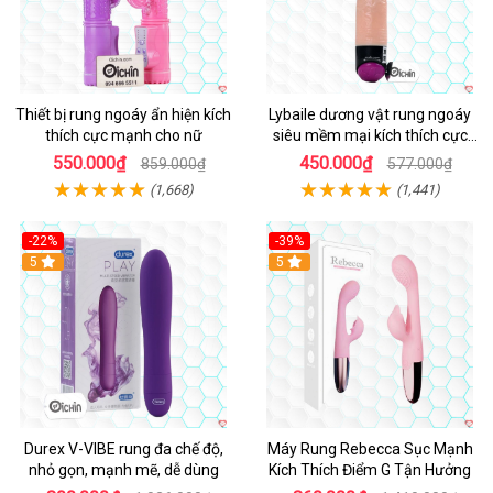
Thiết bị rung ngoáy ẩn hiện kích
Lybaile dương vật rung ngoáy
thích cực mạnh cho nữ
siêu mềm mại kích thích cực
mạnh
550.000₫
450.000₫
859.000₫
577.000₫
(1,668)
(1,441)
-22%
-39%
Hot
5
Hot
5
Durex V-VIBE rung đa chế độ,
Máy Rung Rebecca Sục Mạnh
nhỏ gọn, mạnh mẽ, dễ dùng
Kích Thích Điểm G Tận Hưởng