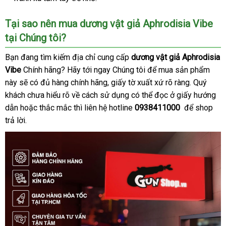
Tại sao nên mua dương vật giả Aphrodisia Vibe
tại Chúng tôi?
Bạn đang tìm kiếm địa chỉ cung cấp
dương vật giả Aphrodisia
Vibe
Chính hãng
mua
? Hãy tới ngay Chúng tôi
tổng
để mua sản phẩm
này
rẻ
sẽ có đủ hàng chính hãng
sắm
chợ
, giấy tờ xuất xứ rõ ràng
hợp
đắt
. Quý
khách chưa hiểu rõ về cách sử dụng
nhất
giá
có thể đọc ở giấy hướng
nhất
dẫn
bảng
hoặc thắc mắc
đấu
thì liên hệ hotline
rẻ
0938411000
đặt
để shop
trả lời.
giá
giá
hàng