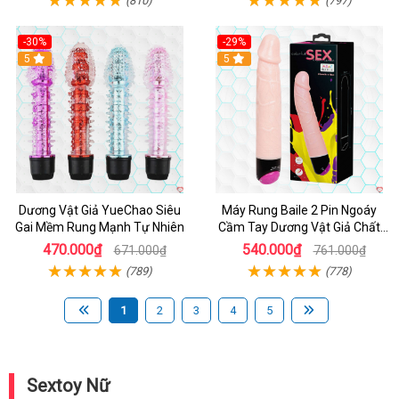
(810)
(797)
-30%
-29%
Hot
5
Hot
5
Dương Vật Giả YueChao Siêu
Máy Rung Baile 2 Pin Ngoáy
Gai Mềm Rung Mạnh Tự Nhiên
Cầm Tay Dương Vật Giả Chất
Lượng
470.000₫
540.000₫
671.000₫
761.000₫
(789)
(778)
1
2
3
4
5
Sextoy Nữ