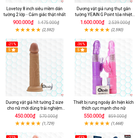
Lovetoy 8 inch siêu mềm dán
Dương vật giả rung thụt gắn
tường 2 lớp - Cảm giác thật nhất
tường YEAIN G Point tỏa nhiệt
điều khiển từ xa
900.000₫
1.600.000₫
1.475.000₫
2.539.000₫
(2,592)
(2,590)
-21%
-36%
Hot
5
Hot
5
Dương vật giả hít tường 2 size
Thiết bị rung ngoáy ẩn hiện kích
cho nữ mới dùng trải nghiệm
thích cực mạnh cho nữ
thật
450.000₫
550.000₫
570.000₫
859.000₫
(1,729)
(1,668)
-22%
-43%