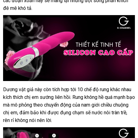
các đoạn xoắn này
danh
sẽ mang lại
bỏ
những đợt sóng phấn khích
ap
kh
hãng
đê mê khó tả.
sách
sỉ
cao
cấp
tại
Chúng
tôi
Dương vật giả này còn tích hợp tới 10 chế độ rung khác nhau
Dương
kích thích chị em sướng liên hồi
vật
kiểm
. Rung không hề
mua
quá mạnh bạo
giả
hướng
mà mô phỏng theo chuyển động
tra
nước
của nam giới chiều chuộng
hàng
Aphrodisia
dẫn
chị em
siêu
, đảm bảo khi
tốt
được đụng chạm
ngoài
phân
sẽ nước nôi tràn trề
khuy
,
Vibe
rên rỉ không nói nên lời.
thị
nhất
phối
mãi
chính
hãng
cao