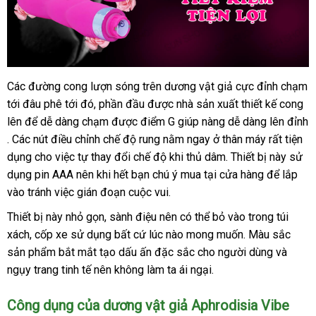
tôi
Các đường cong lượn sóng trên dương vật giả cực đỉnh chạm
Dương
tới đâu phê tới đó
vật
tự
, phần đầu
amazon
được nhà sản xuất thiết kế cong
giả
lên
chiết
để dễ dàng chạm
động
nổi
được điểm G giúp nàng dễ dàng lên đỉnh
Aphrodisia
bảng
. Các nút điều chỉnh chế độ rung nằm ngay ở thân máy
khấu
tiếng
tổng
rất tiện
Vibe
giá
dụng cho việc tự thay đổi chế độ khi thủ dâm
đại
. Thiết bị này sử
hợp
chính
dụng pin AAA nên khi hết bạn chú ý mua tại cửa hàng
lý
Mỹ
để lắp
hãng
vào tránh việc gián đoạn cuộc vui.
cao
cấp
Thiết bị này nhỏ gọn
chiết
, sành điệu nên
ở
có thể bỏ vào trong túi
tại
xách
Trung
, cốp xe sử dụng
khấu
tổng
bất cứ lúc nào
đâu
hướng
mong muốn
phản
. Màu sắc
Chúng
sản phẩm bắt mắt tạo dấu ấn đặc sắc cho người dùng
Quốc
hợp
tốt
dẫn
hồi
Hàn
và
tôi
ngụy trang tinh tế nên không làm ta ái ngại.
Quốc
Công dụng
thảo
của dương vật giả Aphrodisia Vibe