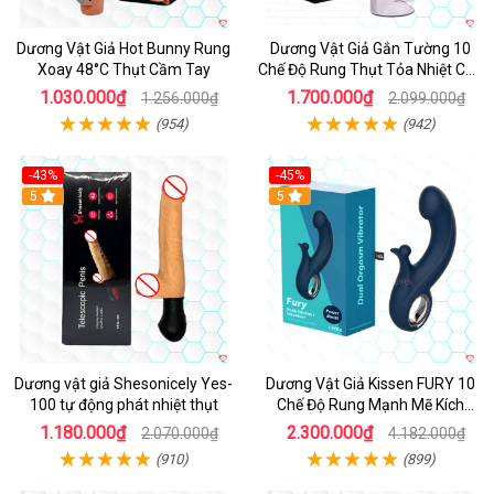
Dương Vật Giả Hot Bunny Rung
Dương Vật Giả Gắn Tường 10
Xoay 48°C Thụt Cầm Tay
Chế Độ Rung Thụt Tỏa Nhiệt Cao
Cấp
1.030.000₫
1.700.000₫
1.256.000₫
2.099.000₫
(954)
(942)
-43%
-45%
5
Hot
5
Dương vật giả Shesonicely Yes-
Dương Vật Giả Kissen FURY 10
100 tự động phát nhiệt thụt
Chế Độ Rung Mạnh Mẽ Kích
Thích
1.180.000₫
2.300.000₫
2.070.000₫
4.182.000₫
(910)
(899)