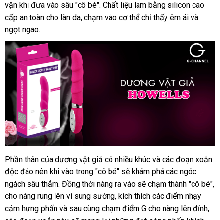
vặn khi đưa vào sâu "cô bé"
hàng
chính
. Chất liệu làm bằng silicon cao
cấp an toàn cho làn da
nhập
, chạm vào cơ thể chỉ thấy êm ái
hãng
nước
và
ngọt ngào.
khẩu
ngoài
Phần thân
Nhật
của dương vật giả có nhiều khúc
cao
và
cửa
các đoạn xoắn
Dương
độc đáo nên khi vào trong "cô bé"
vật
Bản
mua
sẽ khám phá
cấp
hàng
amazon
các ngóc
giả
ngách sâu thẳm
amazon
. Đồng thời nàng ra vào
hàng
nhanh
sẽ chạm thành "cô bé"
h
,
Aphrodisia
cho nàng rung lên vì sung sướng
nhập
, kích thích
nhất
amazon
các điểm nhạy
tr
Vibe
cảm hưng phấn
facebook
và sau cùng chạm điểm G cho nàng lên đỉnh
khẩu
qua
,
xu
chính