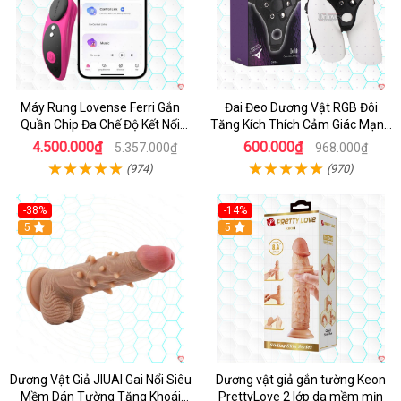
Máy Rung Lovense Ferri Gắn
Đai Đeo Dương Vật RGB Đôi
Quần Chip Đa Chế Độ Kết Nối
Tăng Kích Thích Cảm Giác Mạnh
App
Mẽ
4.500.000₫
600.000₫
5.357.000₫
968.000₫
(974)
(970)
-38%
-14%
5
5
Dương Vật Giả JIUAI Gai Nổi Siêu
Dương vật giả gắn tường Keon
Mềm Dán Tường Tăng Khoái
PrettyLove 2 lớp da mềm mịn