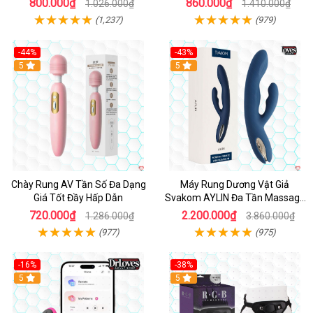
800.000₫
860.000₫
1.026.000₫
1.410.000₫
(1,237)
(979)
-44%
-43%
Hot
5
Hot
5
Chày Rung AV Tần Số Đa Dạng
Máy Rung Dương Vật Giả
Giá Tốt Đầy Hấp Dẫn
Svakom AYLIN Đa Tần Massage
Sướng
720.000₫
2.200.000₫
1.286.000₫
3.860.000₫
(977)
(975)
-16%
-38%
Hot
5
Hot
5