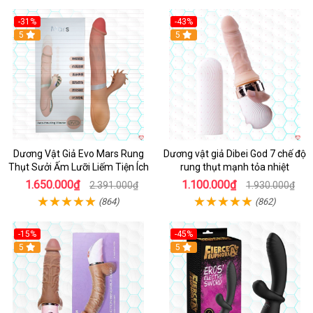
-31%
-43%
5
Hot
5
Dương Vật Giả Evo Mars Rung
Dương vật giả Dibei God 7 chế độ
Thụt Sưởi Ấm Lưỡi Liếm Tiện Ích
rung thụt mạnh tỏa nhiệt
1.650.000₫
1.100.000₫
2.391.000₫
1.930.000₫
(864)
(862)
-15%
-45%
5
5