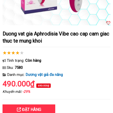
Duong vat gia Aphrodisia Vibe cao cap cam giac
thuc te mung khoi
Tình trạng:
Còn hàng
Sku:
7580
Danh mục:
Dương vật giả đa năng
490.000₫
690.000₫
Khuyến mãi:
-29%
ĐẶT HÀNG