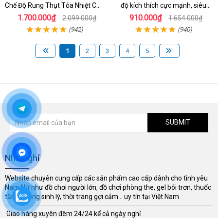
Chế Độ Rung Thụt Tỏa Nhiệt Cao
độ kích thích cực mạnh, siêu
Cấp
sướng
1.700.000₫
910.000₫
2.099.000₫
1.654.000₫
(942)
(940)
1
2
3
4
5
SUBMIT
Nhà Nghỉ
Website chuyên cung cấp các sản phẩm cao cấp dành cho tình yêu
Nam Nữ như đồ chơi người lớn, đồ chơi phòng the, gel bôi trơn, thuốc
tăng cường sinh lý, thời trang gợi cảm... uy tín tại Việt Nam
Giao hàng xuyên đêm 24/24 kể cả ngày nghỉ