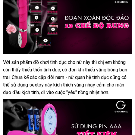
cấp
tại
Chúng
tôi
Với sản phẩm đồ chơi tình dục cho nữ này
chợ
thì chị em không
Dương
còn thấy thiếu thốn tình dục
vật
Úc
, cô đơn khi thiếu vắng bóng bạn
giả
trai
tốt
. Chưa kể
hàng
các cặp đôi nam - nữ quan hệ tình dục
mới
cũng
địa
có
Aphrodisia
thể sử dụng sextoy này kích thích vùng nhạy cảm cho màn
nhất
giả
nhất
chỉ
Vibe
dạo đầu kịch tính
quà
, đi vào cuộc "yêu" nồng nhiệt hơn.
chính
tặng
hãng
cao
cấp
tại
Chúng