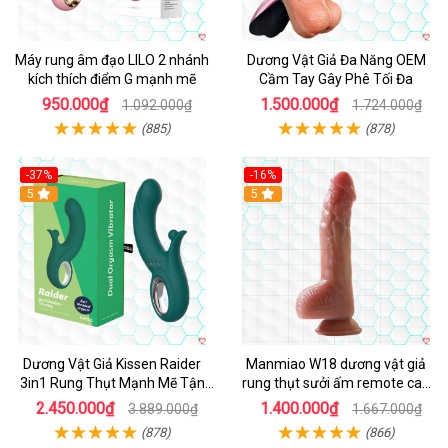
Máy rung âm đạo LILO 2 nhánh
Dương Vật Giả Đa Năng OEM
kích thích điểm G mạnh mẽ
Cầm Tay Gây Phê Tối Đa
950.000₫
1.500.000₫
1.092.000₫
1.724.000₫
(885)
(878)
-37%
-16%
Hot
5
Hot
5
Dương Vật Giả Kissen Raider
Manmiao W18 dương vật giả
3in1 Rung Thụt Mạnh Mẽ Tận
rung thụt sưởi ấm remote cao
Hưởng
cấp
2.450.000₫
1.400.000₫
3.889.000₫
1.667.000₫
(878)
(866)