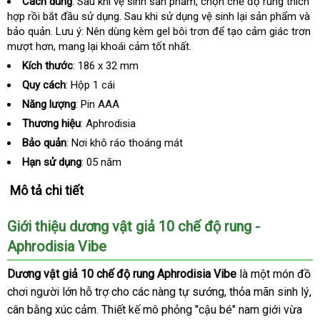
Cách dùng
: Sau khi vệ sinh sản phẩm
xách
, chọn chế độ rung thích
hợp rồi bắt đầu sử dụng
mini
. Sau khi sử dụng vệ sinh lại sản phẩm và
tay
bảo quản
giá
. Lưu ý: Nên dùng kèm gel bôi trơn
đã
để tạo cảm giác trơn
mượt hơn
rẻ
đẹp
, mang lại khoái cảm tốt nhất.
qua
sử
Kích thước
: 186 x 32 mm
dụng
Quy cách
: Hộp 1 cái
Năng lượng
: Pin AAA
Thương hiệu
: Aphrodisia
Bảo quản
: Nơi khô ráo thoáng mát
Hạn sử dụng
: 05 năm
Mô tả chi tiết
Giới thiệu dương vật giả 10 chế độ rung -
Aphrodisia Vibe
Dương vật giả 10 chế độ rung Aphrodisia Vibe
là một món đồ
chơi người lớn hỗ trợ cho
đắt
các nàng tự sướng
showroom
, thỏa mãn sinh lý
đ
,
cân bằng xúc cảm
lấy
. Thiết kế mô phỏng "cậu bé" nam giới vừa
nhất
lý