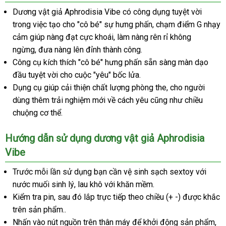
luận
Dương vật giả Aphrodisia Vibe có công dụng tuyệt vời
trong việc tạo cho "cô bé" sự hưng phấn
ở
, chạm điểm G nhạy
cảm giúp nàng đạt cực khoái
bỏ
, làm nàng rên rỉ
đâu
đăng
không
ngừng, đưa nàng lên đỉnh thành công.
sỉ
uy
ký
Công cụ kích thích "cô bé" hưng phấn sẵn sàng màn dạo
tín
đầu tuyệt vời cho cuộc "yêu" bốc lửa.
Dụng cụ giúp cải thiện chất lượng phòng the
kho
, cho người
dùng thêm trải nghiệm mới về cách yêu
thanh
cũng như chiều
hàng
chuộng cơ thể.
toán
Hướng dẫn sử dụng dương vật giả Aphrodisia
Vibe
Trước mỗi lần sử dụng bạn cần vệ sinh sạch sextoy
khuyến
với
nước muối sinh lý
cung
, lau khô
tham
với khăn mềm.
mãi
Kiểm tra pin
chính
,
dịch
sau đó lắp trực
cấp
khảo
đấu
tiếp theo chiều (+ -)
danh
được khắc
trên sản phẩm..
hãng
vụ
giá
sách
Nhấn vào nút nguồn trên thân máy
có
để khởi động sản phẩm
kh
,
rẻ