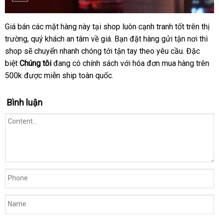
Giá bán
cửa
các mặt hàng này tại shop luôn cạnh tranh tốt trên thị
Lý
trường
do
Pháp
, quý khách an tâm về giá
hàng
Hàn
. Bạn đặt hàng gửi tận nơi
Mỹ
thì
nên
shop
hướng
sẽ chuyển nhanh chóng tới tận tay theo yêu cầu
Quốc
nội
.
xách
Đặc
mua
biệt
Chúng tôi
dẫn
đang có chính sách
hàng
với hóa đơn mua hàng trên
địa
tay
hàng
500k
có
được miễn ship toàn quốc.
Hiệu
tại
nên
gunshop.vn
mua
Bình luận