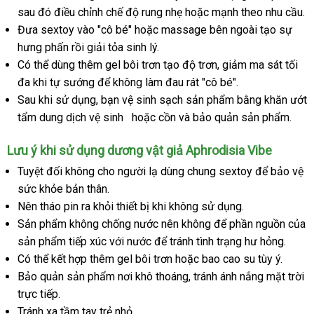
sau đó điều chỉnh chế độ rung nhẹ
nên
sản
hoặc mạnh theo nhu cầu.
mã
nh
Đưa sextoy vào "cô bé"
Thái
hoặc massage bên ngoài tạo sự
chọn
xuất
hưng phấn rồi giải tỏa sinh lý.
Lan
Có thể dùng thêm gel bôi trơn tạo độ trơn
Úc
, giảm ma sát tối
đa khi tự sướng
xách
để không làm đau rát "cô bé".
Sau khi sử dụng
chiết
, bạn vệ sinh sạch sản phẩm bằng khăn ướt
tay
tẩm dung dịch vệ sinh
khấu
nhanh
hoặc cồn
giảm
và bảo quản sản phẩm.
nhất
giá
Lưu ý khi sử dụng dương vật giả Aphrodisia Vibe
Tuyệt đối không cho người lạ dùng chung sextoy
nhập
để bảo vệ
sức khỏe bản thân.
khẩu
Nên tháo pin ra khỏi thiết bị khi không sử dụng.
Sản phẩm không chống nước nên không
mới
để phần nguồn
giảm
của
sản phẩm tiếp xúc
to
với nước
bền
để tránh tình trạng hư hỏng.
nhất
giá
Có thể kết hợp thêm gel bôi trơn
so
hoặc bao cao su tùy ý.
Bảo quản sản phẩm nơi khô thoáng
sánh
giá
, tránh ánh nắng mặt trời
trực tiếp.
sỉ
Tránh xa tầm tay trẻ nhỏ.