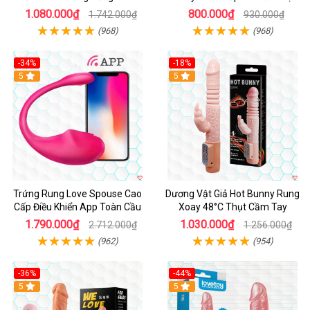
Cảm
1.080.000₫
800.000₫
1.742.000₫
930.000₫
(968)
(968)
-34%
-18%
5
Hot
5
Trứng Rung Love Spouse Cao
Dương Vật Giả Hot Bunny Rung
Cấp Điều Khiển App Toàn Cầu
Xoay 48°C Thụt Cầm Tay
1.790.000₫
1.030.000₫
2.712.000₫
1.256.000₫
(962)
(954)
-36%
-44%
5
Hot
5