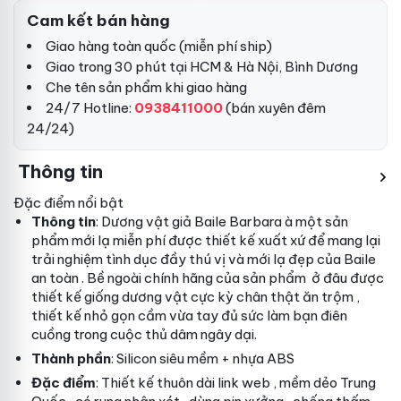
Cam kết bán hàng
Giao hàng toàn quốc (miễn phí ship)
Giao trong 30 phút tại HCM & Hà Nội, Bình Dương
Che tên sản phẩm khi giao hàng
24/7 Hotline:
0938411000
(bán xuyên đêm
24/24)
Thông tin
Đặc điểm nổi bật
Thông tin
: Dương vật giả Baile Barbara à một sản
phẩm mới lạ
miễn phí
được thiết kế
xuất xứ
để mang lại
trải nghiệm tình dục đầy thú vị và mới lạ
đẹp
của Baile
an toàn
. Bề ngoài
chính hãng
của sản phẩm
ở đâu
được
thiết kế giống dương vật cực kỳ chân thật
ăn trộm
,
thiết kế nhỏ gọn cầm vừa tay đủ sức làm bạn điên
cuồng trong cuộc thủ dâm ngây dại.
Thành phần
: Silicon siêu mềm + nhựa ABS
Đặc điểm
: Thiết kế thuôn dài
link web
, mềm dẻo
Trung