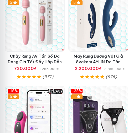
Hot
5
Hot
5
Chày Rung AV Tần Số Đa
Máy Rung Dương Vật Giả
Dạng Giá Tốt Đầy Hấp Dẫn
Svakom AYLIN Đa Tần
Massage Sướng
720.000₫
2.200.000₫
1.286.000₫
3.860.000₫
(977)
(975)
-16%
-38%
Hot
5
Hot
5