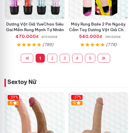
Dương Vật Giả YueChao Siêu
Máy Rung Baile 2 Pin Ngoáy
Gai Mềm Rung Mạnh Tự Nhiên
Cầm Tay Dương Vật Giả Chất
Lượng
470.000₫
540.000₫
671.000₫
761.000₫
(789)
(778)
1
2
3
4
5
Sextoy Nữ
-39%
-37%
Hot
5
5