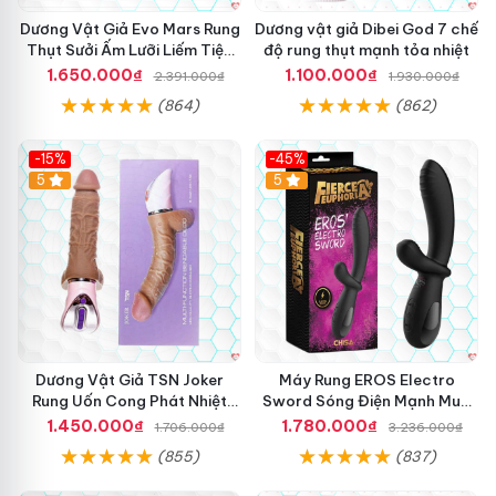
Dương Vật Giả Evo Mars Rung
Dương vật giả Dibei God 7 chế
Thụt Sưởi Ấm Lưỡi Liếm Tiện
độ rung thụt mạnh tỏa nhiệt
Ích
1.650.000₫
1.100.000₫
2.391.000₫
1.930.000₫
(864)
(862)
-15%
-45%
5
5
Dương Vật Giả TSN Joker
Máy Rung EROS Electro
Rung Uốn Cong Phát Nhiệt
Sword Sóng Điện Mạnh Mua
Cao Cấp
Ngay Giá Tốt
1.450.000₫
1.780.000₫
1.706.000₫
3.236.000₫
(855)
(837)