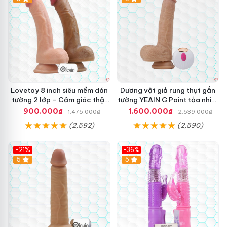
Lovetoy 8 inch siêu mềm dán
Dương vật giả rung thụt gắn
tường 2 lớp - Cảm giác thật
tường YEAIN G Point tỏa nhiệt
nhất
điều khiển từ xa
900.000₫
1.600.000₫
1.475.000₫
2.539.000₫
(2,592)
(2,590)
-21%
-36%
Hot
5
Hot
5