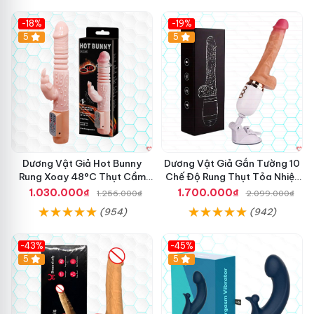
-18%
-19%
Hot
5
Hot
5
Dương Vật Giả Hot Bunny
Dương Vật Giả Gắn Tường 10
Rung Xoay 48°C Thụt Cầm
Chế Độ Rung Thụt Tỏa Nhiệt
Tay
Cao Cấp
1.030.000₫
1.700.000₫
1.256.000₫
2.099.000₫
(954)
(942)
-43%
-45%
5
Hot
5