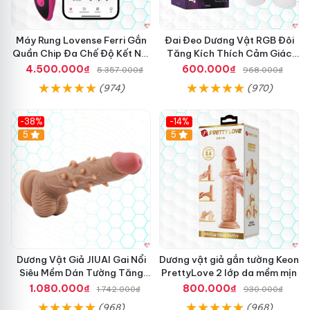
Máy Rung Lovense Ferri Gắn
Đai Đeo Dương Vật RGB Đôi
Quần Chip Đa Chế Độ Kết Nối
Tăng Kích Thích Cảm Giác
App
Mạnh Mẽ
4.500.000₫
600.000₫
5.357.000₫
968.000₫
(974)
(970)
-38%
-14%
5
5
Dương Vật Giả JIUAI Gai Nổi
Dương vật giả gắn tường Keon
Siêu Mềm Dán Tường Tăng
PrettyLove 2 lớp da mềm mịn
Khoái Cảm
1.080.000₫
800.000₫
1.742.000₫
930.000₫
(968)
(968)