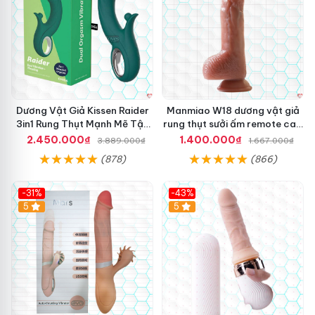
Dương Vật Giả Kissen Raider
Manmiao W18 dương vật giả
3in1 Rung Thụt Mạnh Mẽ Tận
rung thụt sưởi ấm remote cao
Hưởng
cấp
2.450.000₫
1.400.000₫
3.889.000₫
1.667.000₫
(878)
(866)
-31%
-43%
5
Hot
5