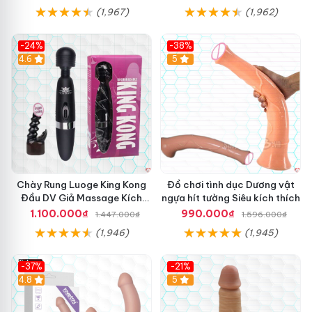
(1,967)
(1,962)
-24%
-38%
4.6
Hot
5
Chày Rung Luoge King Kong
Đồ chơi tình dục Dương vật
Đầu DV Giả Massage Kích
ngựa hít tường Siêu kích thích
Thích
1.100.000₫
990.000₫
1.447.000₫
1.596.000₫
(1,946)
(1,945)
-37%
-21%
Hot
4.8
Hot
5