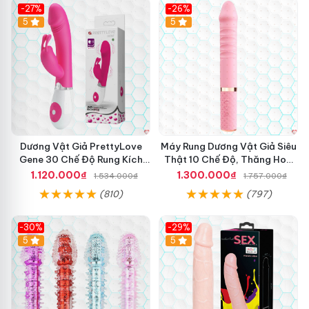
-27%
-26%
Hot
5
Hot
5
Dương Vật Giả PrettyLove
Máy Rung Dương Vật Giả Siêu
Gene 30 Chế Độ Rung Kích
Thật 10 Chế Độ, Thăng Hoa
Thích Cảm Biến Âm Thanh
Tối Ưu
1.120.000₫
1.300.000₫
1.534.000₫
1.757.000₫
(810)
(797)
-30%
-29%
Hot
5
Hot
5