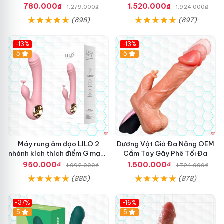
Cực Sướng
Hot
780.000₫
1.520.000₫
1.279.000₫
1.924.000₫
(898)
(897)
-13%
-13%
Hot
5
Hot
5
Máy rung âm đạo LILO 2
Dương Vật Giả Đa Năng OEM
nhánh kích thích điểm G mạnh
Cầm Tay Gây Phê Tối Đa
mẽ
950.000₫
1.500.000₫
1.092.000₫
1.724.000₫
(885)
(878)
-37%
-16%
Hot
5
Hot
5