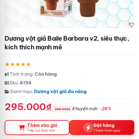
Dương vật giả Baile Barbara v2, siêu thực,
kích thích mạnh mẽ
Tình trạng:
Còn hàng
Sku:
4194
Danh mục:
Dương vật giả đa năng
295.000₫
Khuyến mãi:
-26%
399.000₫
Thêm vào giỏ
Đặt hàng
Tiếp tục mua sắm
Thanh toán ngay