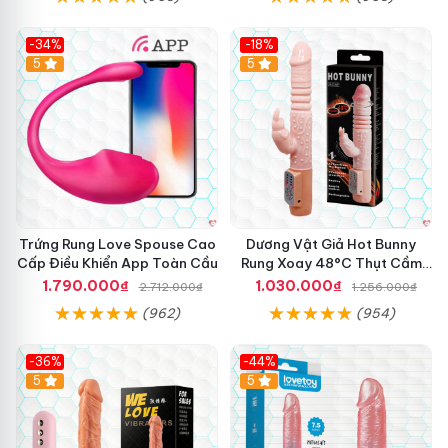
-34%
-18%
5
Hot
5
Trứng Rung Love Spouse Cao
Dương Vật Giả Hot Bunny
Cấp Điều Khiển App Toàn Cầu
Rung Xoay 48°C Thụt Cầm
Tay
1.790.000₫
1.030.000₫
2.712.000₫
1.256.000₫
(962)
(954)
-36%
-44%
5
Hot
5