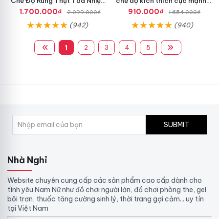
Chế Độ Rung Thụt Tỏa Nhiệt
chế độ kích thích cực mạnh,
Cao Cấp
siêu sướng
1.700.000₫
910.000₫
2.099.000₫
1.654.000₫
(942)
(940)
1
2
3
4
5
SUBMIT
Nhà Nghỉ
Website chuyên cung cấp các sản phẩm cao cấp dành cho
tình yêu Nam Nữ như đồ chơi người lớn, đồ chơi phòng the, gel
bôi trơn, thuốc tăng cường sinh lý, thời trang gợi cảm... uy tín
tại Việt Nam