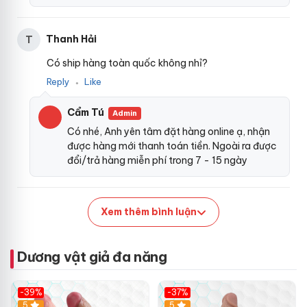
Thanh Hải
T
Có ship hàng toàn quốc không nhỉ?
Reply
Like
●
Cẩm Tú
Admin
Có nhé, Anh yên tâm đặt hàng online ạ, nhận
được hàng mới thanh toán tiền. Ngoài ra được
đổi/trả hàng miễn phí trong 7 - 15 ngày
Xem thêm bình luận
Dương vật giả đa năng
-39%
-37%
Hot
5
5