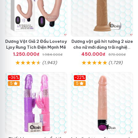
Dương Vật Giả 2 Đầu Lovetoy
Dương vật giả hít tường 2 size
Ljoy Rung Tích Điện Mạnh Mẽ
cho nữ mới dùng trải nghiệm
thật
1.250.000₫
450.000₫
1.984.000₫
570.000₫
(1,943)
(1,729)
-36%
-22%
Hot
5
Hot
5