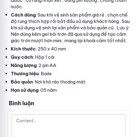
Quốc
, có rung
nhận xét
, dùng pin
xưởng
, chống thấm
nước.
Cách dùng
: Sau khi vệ sinh sản phẩm
giá rẻ
, chọn chế
độ rung thích hợp rồi bắt đầu sử dụng
khách hàng
. Sau
khi sử dụng vệ sinh lại sản phẩm và bảo quản
cũ
. Lưu ý:
Nên dùng kèm gel bôi trơn
đã qua sử dụng
để tạo cảm
giác trơn mượt hơn
mini
, mang lại khoái cảm tốt nhất.
Kích thước
: 250 x 40 mm
Quy cách
: Hộp 1 cái
Năng lượng
: 2 pin AA
Thương hiệu
: Baile
Bảo quản
: Nơi khô ráo thoáng mát
Hạn sử dụng
: 05 năm
Bình luận