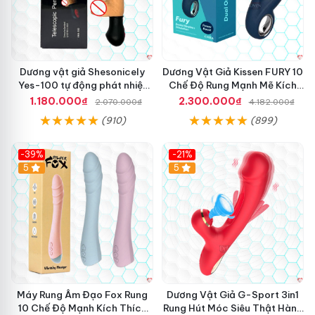
Dương vật giả Shesonicely
Dương Vật Giả Kissen FURY 10
Yes-100 tự động phát nhiệt
Chế Độ Rung Mạnh Mẽ Kích
thụt
Thích
1.180.000₫
2.300.000₫
2.070.000₫
4.182.000₫
(910)
(899)
-39%
-21%
Hot
5
Hot
5
Máy Rung Âm Đạo Fox Rung
Dương Vật Giả G-Sport 3in1
10 Chế Độ Mạnh Kích Thích
Rung Hút Móc Siêu Thật Hàng