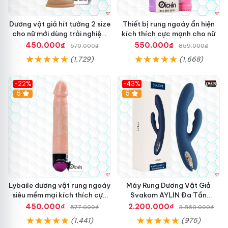
Dương vật giả hít tường 2 size
Thiết bị rung ngoáy ẩn hiện
cho nữ mới dùng trải nghiệm
kích thích cực mạnh cho nữ
thật
450.000₫
550.000₫
570.000₫
859.000₫
(1,729)
(1,668)
-22%
-43%
Hot
5
Hot
5
Lybaile dương vật rung ngoáy
Máy Rung Dương Vật Giả
siêu mềm mại kích thích cực
Svakom AYLIN Đa Tần
mạnh
Massage Sướng
450.000₫
2.200.000₫
577.000₫
3.860.000₫
(1,441)
(975)