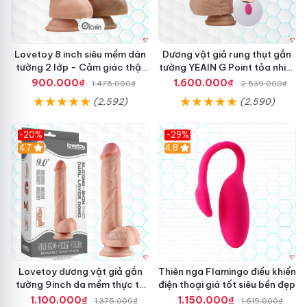
Lovetoy 8 inch siêu mềm dán
Dương vật giả rung thụt gắn
tường 2 lớp - Cảm giác thật
tường YEAIN G Point tỏa nhiệt
nhất
điều khiển từ xa
900.000₫
1.600.000₫
1.475.000₫
2.539.000₫
(2,592)
(2,590)
-20%
-29%
Hot
4.7
Hot
4.8
Lovetoy dương vật giả gắn
Thiên nga Flamingo điều khiển
tường 9inch da mềm thực tế
điện thoại giá tốt siêu bền đẹp
thú vị
1.100.000₫
1.150.000₫
1.375.000₫
1.619.000₫