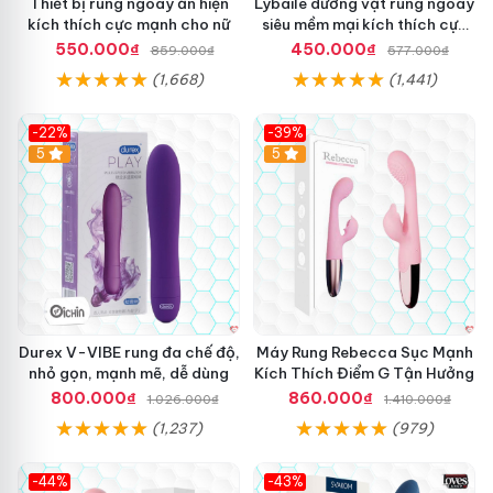
Thiết bị rung ngoáy ẩn hiện
Lybaile dương vật rung ngoáy
kích thích cực mạnh cho nữ
siêu mềm mại kích thích cực
mạnh
550.000₫
450.000₫
859.000₫
577.000₫
(1,668)
(1,441)
-22%
-39%
Hot
5
Hot
5
Durex V-VIBE rung đa chế độ,
Máy Rung Rebecca Sục Mạnh
nhỏ gọn, mạnh mẽ, dễ dùng
Kích Thích Điểm G Tận Hưởng
800.000₫
860.000₫
1.026.000₫
1.410.000₫
(1,237)
(979)
-44%
-43%