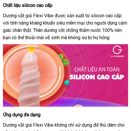
Chất liệu silicon cao cấp
Dương
vật
Dương vật giả Flexi Vibe được sản xuất từ silicon cao cấp
giả
với tính năng kháng khuẩn siêu mềm mại cho người dùng cảm
đa
giác chân thật
rẻ
. Thân dương vật chống thấm nước 100% nên
tần
bạn có thể thoải mái vệ sinh mà không sợ bị hư hỏng.
nhất
số
rung
uốn
xoay
đa
hướngpin
-
Baile
Flexi
Vibe
Ứng dụng đa dạng
Dương
vật
Dương vật giả Flexi Vibe không chỉ sử dụng để thủ dâm cho
giả