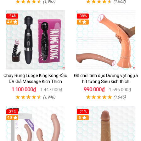
(1,967)
(1,962)
-24%
-38%
4.6
Hot
5
Chày Rung Luoge King Kong Đầu
Đồ chơi tình dục Dương vật ngựa
DV Giả Massage Kích Thích
hít tường Siêu kích thích
1.100.000₫
990.000₫
1.447.000₫
1.596.000₫
(1,946)
(1,945)
-37%
-21%
Hot
4.8
Hot
5