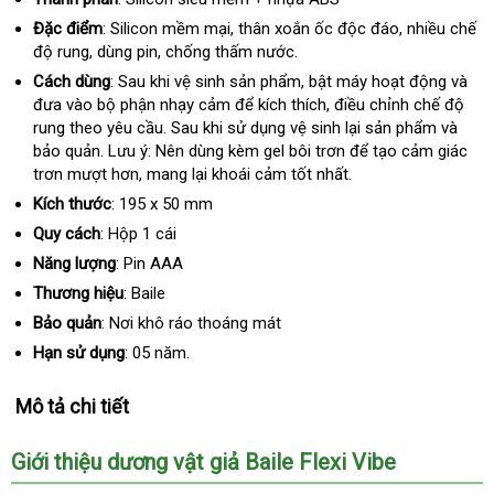
Đặc điểm
: Silicon mềm mại
ở
, thân xoắn ốc độc đáo
lớn
, nhiều chế
độ rung
vệ
, dùng pin
vệ
, chống thấm nước.
đâu
sinh
sinh
tốt
Cách dùng
: Sau khi vệ sinh sản phẩm
Thái
, bật máy hoạt động và
đưa vào bộ phận nhạy cảm
Hàn
để kích thích
Lan
voucher
, điều chỉnh chế độ
rung theo yêu cầu
gần
. Sau khi sử dụng vệ sinh lại sản phẩm và
Quốc
bảo quản
đăng
. Lưu ý: Nên dùng kèm gel bôi trơn
nhất
thanh
để tạo cảm giác
trơn mượt hơn
ký
giảm
, mang lại khoái cảm tốt nhất.
toán
giá
Kích thước
: 195 x 50 mm
Quy cách
:
Hộp 1 cái
Năng lượng
: Pin AAA
Thương hiệu
: Baile
Bảo quản
: Nơi khô ráo thoáng mát
Hạn sử dụng
: 05 năm.
Mô tả chi tiết
Giới thiệu dương vật giả Baile Flexi Vibe