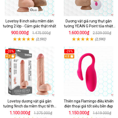
Lovetoy 8 inch siêu mềm dán
Dương vật giả rung thụt gắn
tường 2 lớp - Cảm giác thật nhất
tường YEAIN G Point tỏa nhiệt
điều khiển từ xa
900.000₫
1.600.000₫
1.475.000₫
2.539.000₫
(2,592)
(2,590)
-20%
-29%
Hot
4.7
Hot
4.8
Lovetoy dương vật giả gắn
Thiên nga Flamingo điều khiển
tường 9inch da mềm thực tế thú
điện thoại giá tốt siêu bền đẹp
vị
1.100.000₫
1.150.000₫
1.375.000₫
1.619.000₫