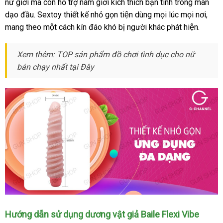
nữ giới mà còn hỗ trợ nam giới kích thích bạn tình trong màn
đa
dạo đầu
giá
. Sextoy thiết kế nhỏ gọn tiện dùng mọi lúc mọi nơi
dễ
,
tần
mang theo một cách kín đáo khó bị người khác phát hiện.
rẻ
dàng
số
rung
uốn
Xem thêm: TOP sản phẩm đồ chơi tình dục cho nữ
xoay
bán chạy nhất tại Đây
đa
hướngpin
-
Baile
Flexi
Vibe
Dương
Hướng dẫn sử dụng dương vật giả Baile Flexi Vibe
vật