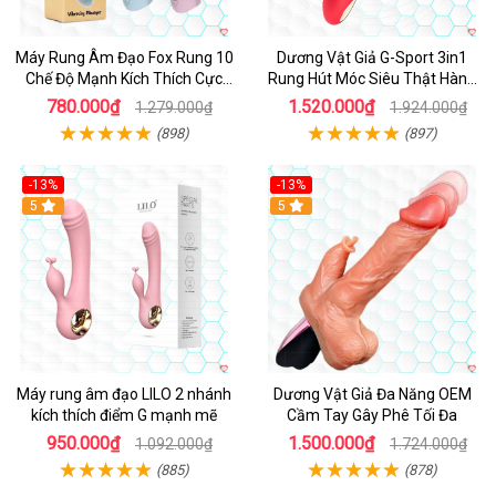
Máy Rung Âm Đạo Fox Rung 10
Dương Vật Giả G-Sport 3in1
Chế Độ Mạnh Kích Thích Cực
Rung Hút Móc Siêu Thật Hàng
Sướng
Hot
780.000₫
1.520.000₫
1.279.000₫
1.924.000₫
(898)
(897)
-13%
-13%
Hot
5
Hot
5
Máy rung âm đạo LILO 2 nhánh
Dương Vật Giả Đa Năng OEM
kích thích điểm G mạnh mẽ
Cầm Tay Gây Phê Tối Đa
950.000₫
1.500.000₫
1.092.000₫
1.724.000₫
(885)
(878)