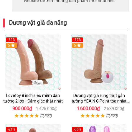
website để xem những sản phẩm mới nhất nhé.
Dương vật giả đa năng
-39%
-37%
Hot
5
5
Lovetoy 8 inch siêu mềm dán
Dương vật giả rung thụt gắn
tường 2 lớp - Cảm giác thật nhất
tường YEAIN G Point tỏa nhiệt
điều khiển từ xa
900.000₫
1.600.000₫
1.475.000₫
2.539.000₫
(2,592)
(2,590)
-21%
-36%