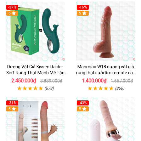
-37%
-16%
Hot
5
Hot
5
Dương Vật Giả Kissen Raider
Manmiao W18 dương vật giả
3in1 Rung Thụt Mạnh Mẽ Tận
rung thụt sưởi ấm remote cao
Hưởng
cấp
2.450.000₫
1.400.000₫
3.889.000₫
1.667.000₫
(878)
(866)
-31%
-43%
5
Hot
5