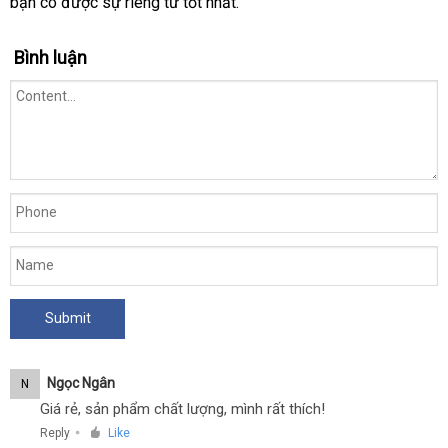
bạn có
mini
được sự
mới
riêng tư tốt nhất.
cấp
xoay
nhất
đa
hướng,pin
Bình luận
-
Baile
Flexi
Vibe
Ngọc Ngân
N
Giá rẻ, sản phẩm chất lượng, mình rất thích!
Reply
Like
●