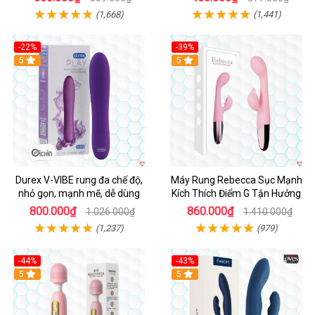
(1,668)
(1,441)
-22%
-39%
Hot
5
Hot
5
Durex V-VIBE rung đa chế độ,
Máy Rung Rebecca Sục Mạnh
nhỏ gọn, mạnh mẽ, dễ dùng
Kích Thích Điểm G Tận Hưởng
800.000₫
860.000₫
1.026.000₫
1.410.000₫
(1,237)
(979)
-44%
-43%
Hot
5
Hot
5