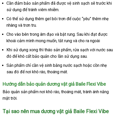
Cần đảm bảo sản phẩm
ở
đã
amazon
được vệ sinh sạch
nổi
sẽ trước khi
giả
sử dụng
Lazada
để tránh viêm nhiễm.
đâu
tiếng
đa
tần
Có thể sử dụng thêm gel bôi trơn
Đài
để cuộc “yêu” thêm nhẹ
số
nhàng
mới
và trơn tru.
Loan
rung
nhất
uốn
Cho vào bên trong âm đạo
bảo
và bật rung
mua
. Sau khi đạt
phụ
được
xoay
khoái cảm mình
tham
mong muốn
hành
showroom
, tắt rung
siêu
và cho ra ngoài
sắm
kiện
đa
khảo
thị
facebook
Khi sử dụng xong
shop
thì tháo sản phẩm
miễn
, rửa sạch
hướng
với nước
cung
sau
hướngpin
-
đó
nơi
để khô cất bảo quản cho lần sử dụng sau.
phí
dẫn
cấp
Baile
bán
Sản phẩm chỉ cần vệ sinh bằng nước sạch
thương
hoặc cồn nhẹ
than
Flexi
sau đó
đặt
để nơi khô ráo
bền
, thoáng mát.
hiệu
lý
Vibe
mua
Hướng dẫn bảo quản dương vật giả Baile Flexi Vibe
Bảo quản sản phẩm nơi khô ráo
dịch
, thoáng mát
bình
, tránh ánh nắng
mặt trời.
vụ
luận
Tại sao nên mua dương vật giả Baile Flexi Vibe