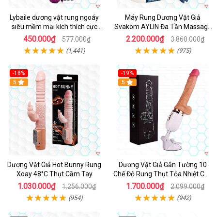
Lybaile dương vật rung ngoáy
Máy Rung Dương Vật Giả
siêu mềm mại kích thích cực
Svakom AYLIN Đa Tần Massage
mạnh
Sướng
450.000₫
2.200.000₫
577.000₫
3.860.000₫
(1,441)
(975)
-18%
-19%
Hot
5
Hot
5
Dương Vật Giả Hot Bunny Rung
Dương Vật Giả Gắn Tường 10
Xoay 48°C Thụt Cầm Tay
Chế Độ Rung Thụt Tỏa Nhiệt Cao
Cấp
1.030.000₫
1.700.000₫
1.256.000₫
2.099.000₫
(954)
(942)