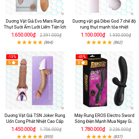
Dương Vật Giả Evo Mars Rung
Dương vật giả Dibei God 7 chế độ
Thụt Sưởi Ấm Lưỡi Liếm Tiện Ích
rung thụt mạnh tỏa nhiệt
1.650.000₫
1.100.000₫
2.391.000₫
1.930.000₫
(864)
(862)
-15%
-45%
5
5
Dương Vật Giả TSN Joker Rung
Máy Rung EROS Electro Sword
Uốn Cong Phát Nhiệt Cao Cấp
Sóng Điện Mạnh Mua Ngay Giá
Tốt
1.450.000₫
1.780.000₫
1.706.000₫
3.236.000₫
(855)
(837)