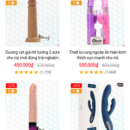
Hot
5
Hot
5
Dương vật giả hít tường 2 size
Thiết bị rung ngoáy ẩn hiện kích
cho nữ mới dùng trải nghiệm
thích cực mạnh cho nữ
thật
450.000₫
550.000₫
570.000₫
859.000₫
(1,729)
(1,668)
-22%
-43%
Hot
5
Hot
5