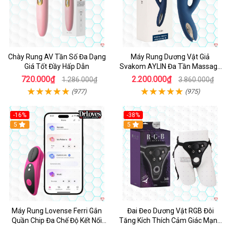
Chày Rung AV Tần Số Đa Dạng
Máy Rung Dương Vật Giả
Giá Tốt Đầy Hấp Dẫn
Svakom AYLIN Đa Tần Massage
Sướng
720.000₫
2.200.000₫
1.286.000₫
3.860.000₫
(977)
(975)
-16%
-38%
Hot
5
Hot
5
Máy Rung Lovense Ferri Gắn
Đai Đeo Dương Vật RGB Đôi
Quần Chip Đa Chế Độ Kết Nối
Tăng Kích Thích Cảm Giác Mạnh