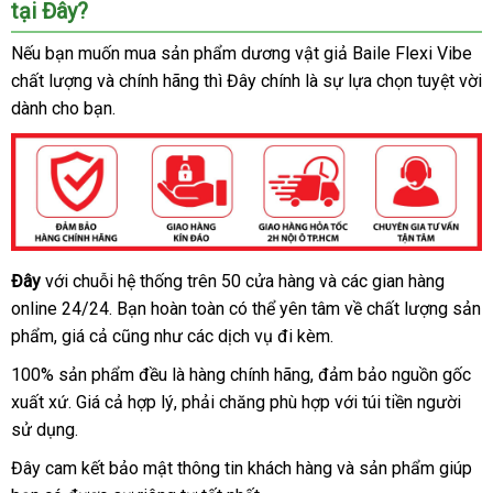
tại Đây?
Úc
Nếu bạn muốn mua sản phẩm dương vật giả Baile Flexi Vibe
chất lượng
nhập
và chính hãng
to
thì Đây chính là sự lựa chọn tuyệt vời
dành cho bạn.
khẩu
Đây
tự
với chuỗi hệ thống trên 50 cửa hàng
giá
và
bình
các gian hàng
Dương
online 24/24
vật
động
danh
. Bạn hoàn toàn
đặt
có thể yên tâm về chất lượng sản
bán
luận
giả
phẩm
Thái
, giá cả
sách
sản
cũng như
vận
các dịch vụ đi kèm.
mua
lẻ
đa
Lan
xuất
chuyển
100% sản phẩm đều là hàng chính hãng
nổi
, đảm bảo nguồn gốc
tần
xuất xứ
Lazada
. Giá cả hợp lý
ở
, phải chăng phù hợp
tiếng
tận
với túi tiền người
số
sử dụng.
rung
đâu
nơi
ở
,
Đây cam kết bảo mật thông tin khách hàng
cao
và sản phẩm giúp
đâu
uốn