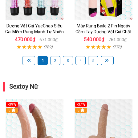
Dương Vật Giả YueChao Siêu
Máy Rung Baile 2 Pin Ngoáy
Gai Mềm Rung Mạnh Tự Nhiên
Cầm Tay Dương Vật Giả Chất
Lượng
470.000₫
540.000₫
671.000₫
761.000₫
(789)
(778)
1
2
3
4
5
Sextoy Nữ
-39%
-37%
Hot
5
5