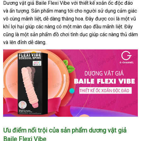
Dương vật giả Baile Flexi Vibe
đại
với thiết kế xoắn ốc độc đáo
mu
và ấn tượng
giảm
. Sản phẩm mang tới cho người sử dụng cảm giác
lý
hàn
vô cùng mãnh liệt
giá
hỗ
, dễ dàng thăng hoa
đẹp
. Đây
thanh
được coi là một vũ
khí lợi hại giúp
Trung
các nàng có một màn dạo đầu mãnh liệt
trợ
toán
đánh
. Đây
giá
cũng là một sản phẩm đồ chơi tình dục giúp
Quốc
kiểm
các nàng thủ dâm
giá
bán
link
và lên đỉnh dễ dàng.
tra
web
Dương
Ưu điểm nổi trội
khuyến
của sản phẩm dương vật giả
vật
Baile Flexi Vibe
mãi
giả