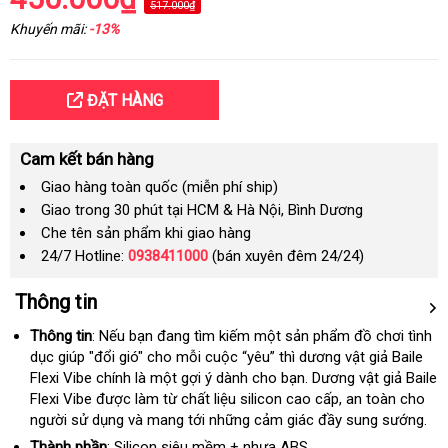
517.000₫
Khuyến mãi:
-13%
ĐẶT HÀNG
Cam kết bán hàng
Giao hàng toàn quốc (miễn phí ship)
Giao trong 30 phút tại HCM & Hà Nội, Bình Dương
Che tên sản phẩm khi giao hàng
24/7 Hotline:
0938411000
(bán xuyên đêm 24/24)
Thông tin
Thông tin
:
địa
Nếu bạn đang tìm kiếm một sản phẩm đồ chơi tình
dục giúp "đổi gió" cho mỗi cuộc “yêu” thì dương vật giả Baile
chỉ
Flexi Vibe chính là một gợi ý dành cho bạn
voucher
. Dương vật giả Baile
Flexi Vibe
giao
được làm từ chất liệu silicon cao cấp
đẹp
, an toàn cho
người sử dụng và mang tới
hàng
thương
những cảm giác đầy sung sướng.
hiệu
Thành phần
: Silicon siêu mềm + nhựa ABS