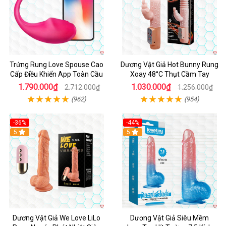
Trứng Rung Love Spouse Cao
Dương Vật Giả Hot Bunny Rung
Cấp Điều Khiển App Toàn Cầu
Xoay 48°C Thụt Cầm Tay
1.790.000₫
1.030.000₫
2.712.000₫
1.256.000₫
(962)
(954)
-36%
-44%
5
Hot
5
Dương Vật Giả We Love LiLo
Dương Vật Giả Siêu Mềm