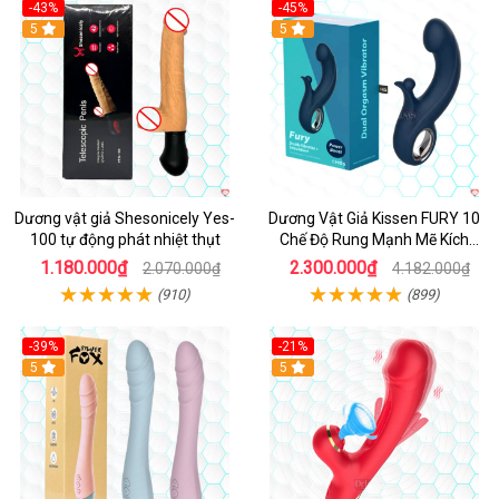
-43%
-45%
5
Hot
5
Dương vật giả Shesonicely Yes-
Dương Vật Giả Kissen FURY 10
100 tự động phát nhiệt thụt
Chế Độ Rung Mạnh Mẽ Kích
Thích
1.180.000₫
2.300.000₫
2.070.000₫
4.182.000₫
(910)
(899)
-39%
-21%
Hot
5
Hot
5