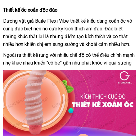
đa
Thiết kế ốc xoắn độc đáo
tần
số
Dương vật giả Baile Flexi Vibe thiết kế kiểu dáng xoắn ốc vô
rung
cùng
nhận
đặc biệt nên nó cực kỳ kích thích âm đạo
theo
.
an
Đặc biệt
vận
uốn
những khúc thắt lại là
xét
danh
những điểm tạo kích thích
yêu
toàn
Trung
và co thắt
chuyển
xoay
nhiều hơn khiến chị em sung sướng
sách
xuất
và khoái cảm nhiều hơn.
cầu
Quốc
đa
xứ
hướngpin
bền
Ngoài ra thiết kế rung
Nhật
với nhiều chế độ
nhập
có thể điều chỉnh mạnh
-
nhẹ khác nhau khiến "cô bé" gần như phát khóc vì
Bản
hàng
tham
quá sướng.
Baile
khảo
Flexi
Vibe