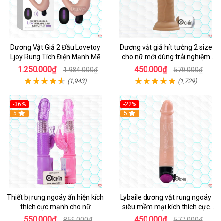
Dương Vật Giả 2 Đầu Lovetoy
Dương vật giả hít tường 2 size
Ljoy Rung Tích Điện Mạnh Mẽ
cho nữ mới dùng trải nghiệm
thật
1.250.000₫
450.000₫
1.984.000₫
570.000₫
(1,943)
(1,729)
-36%
-22%
Hot
5
Hot
5
Thiết bị rung ngoáy ẩn hiện kích
Lybaile dương vật rung ngoáy
thích cực mạnh cho nữ
siêu mềm mại kích thích cực
mạnh
550.000₫
450.000₫
859.000₫
577.000₫