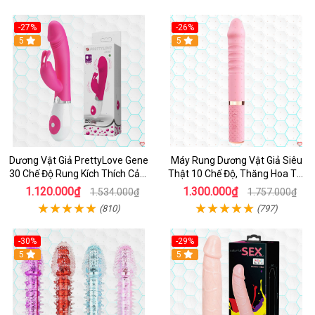
-27%
-26%
Hot
5
Hot
5
Dương Vật Giả PrettyLove Gene
Máy Rung Dương Vật Giả Siêu
30 Chế Độ Rung Kích Thích Cảm
Thật 10 Chế Độ, Thăng Hoa Tối
Biến Âm Thanh
Ưu
1.120.000₫
1.300.000₫
1.534.000₫
1.757.000₫
(810)
(797)
-30%
-29%
Hot
5
Hot
5