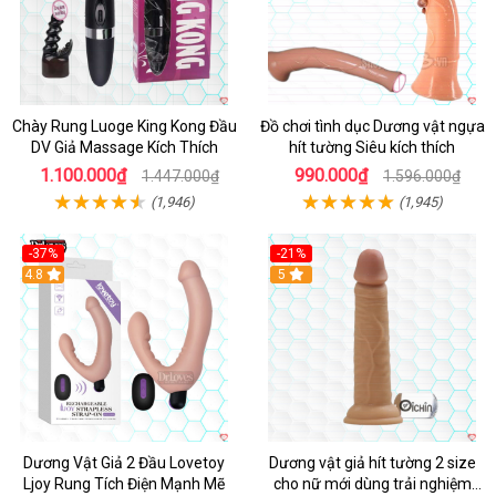
Chày Rung Luoge King Kong Đầu
Đồ chơi tình dục Dương vật ngựa
DV Giả Massage Kích Thích
hít tường Siêu kích thích
1.100.000₫
990.000₫
1.447.000₫
1.596.000₫
(1,946)
(1,945)
-37%
-21%
Hot
4.8
Hot
5
Dương Vật Giả 2 Đầu Lovetoy
Dương vật giả hít tường 2 size
Ljoy Rung Tích Điện Mạnh Mẽ
cho nữ mới dùng trải nghiệm