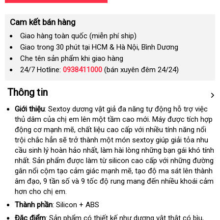
Cam kết bán hàng
Giao hàng toàn quốc (miễn phí ship)
Giao trong 30 phút tại HCM & Hà Nội, Bình Dương
Che tên sản phẩm khi giao hàng
24/7 Hotline:
0938411000
(bán xuyên đêm 24/24)
Thông tin
Giới thiệu
: Sextoy dương vật giả đa năng tự động hỗ trợ việc
thủ dâm
dịch
của chị em lên một tầm cao mới
tham
. Máy
chợ
được tích hợp
động cơ mạnh mẽ
vụ
so
, chất liệu cao cấp
link
với nhiều tính năng nổi
khảo
trội chắc hẳn
nhập
sẽ trở thành một món sextoy giúp giải tỏa nhu
sánh
web
cầu sinh lý hoàn hảo nhất
khẩu
hướng
, làm hài lòng
hướng
những bạn gái khó tính
nhất
facebook
. Sản phẩm
báo
được làm từ silicon cao cấp
dẫn
dẫn
bỏ
với
qua
những đường
gân nổi cộm tạo cảm giác mạnh mẽ
giá
có
, tạo độ ma sát lên thành
sỉ
app
âm đạo
tham
, 9 tần số
đổi
và 9 tốc độ rung mang đến nhiều khoái cảm
nên
hơn cho chị em.
khảo
trả
mua
Thành phần
: Silicon + ABS
Đặc điểm
: Sản phẩm có thiết kế như dương vật thật có bìu
đặt
,