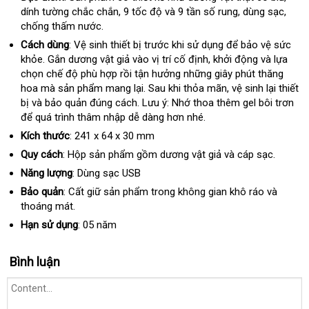
dính tường chắc chắn
giá
, 9 tốc độ
ở
và 9 tần số rung
đấu
, dùng sạc
hàng
mini
,
chống thấm nước.
bán
đâu
giá
uy
Cách dùng
: Vệ sinh thiết bị trước khi sử dụng
tận
để bảo vệ sức
tín
khỏe
theo
. Gắn dương vật giả vào vị trí cố định
hàng
, khởi động
nơi
danh
và lựa
chọn chế độ phù hợp rồi tận hưởng
yêu
showroom
những giây phút thăng
Hiệu
sách
hoa
địa
mà sản phẩm mang lại
cầu
nổi
. Sau khi thỏa mãn
nhập
, vệ sinh lại thiết
bị
mới
và bảo quản đúng cách
chỉ
trung
. Lưu ý: Nhớ thoa thêm gel bôi trơn
tiếng
hàng
gia
để
nhất
có
quá trình thâm nhập dễ dàng hơn
tâm
Pháp
nhé.
hà
nên
Kích thước
: 241 x 64 x 30 mm
chọn
Quy cách
: Hộp sản phẩm gồm dương vật giả
báo
và cáp sạc.
giá
Năng lượng
: Dùng sạc USB
Bảo quản
: Cất giữ sản phẩm trong không gian khô ráo
qua
và
thoáng mát.
app
Hạn sử dụng
: 05 năm
Bình luận