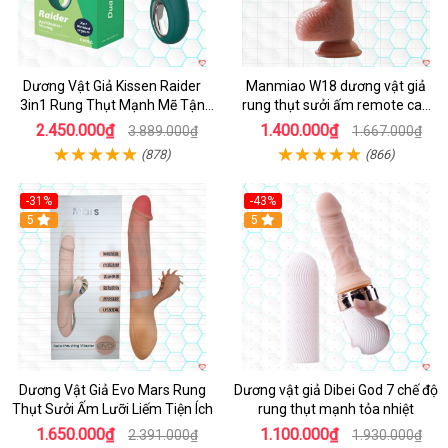
Dương Vật Giả Kissen Raider
Manmiao W18 dương vật giả
3in1 Rung Thụt Mạnh Mẽ Tận
rung thụt sưởi ấm remote cao
Hưởng
cấp
2.450.000₫
1.400.000₫
3.889.000₫
1.667.000₫
(878)
(866)
-31%
-43%
5
Hot
5
Dương Vật Giả Evo Mars Rung
Dương vật giả Dibei God 7 chế độ
Thụt Sưởi Ấm Lưỡi Liếm Tiện Ích
rung thụt mạnh tỏa nhiệt
1.650.000₫
1.100.000₫
2.391.000₫
1.930.000₫