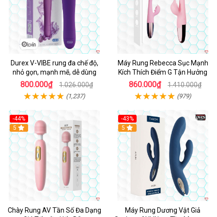
Durex V-VIBE rung đa chế độ,
Máy Rung Rebecca Sục Mạnh
nhỏ gọn, mạnh mẽ, dễ dùng
Kích Thích Điểm G Tận Hưởng
800.000₫
860.000₫
1.026.000₫
1.410.000₫
(1,237)
(979)
-44%
-43%
Hot
5
Hot
5
Chày Rung AV Tần Số Đa Dạng
Máy Rung Dương Vật Giả