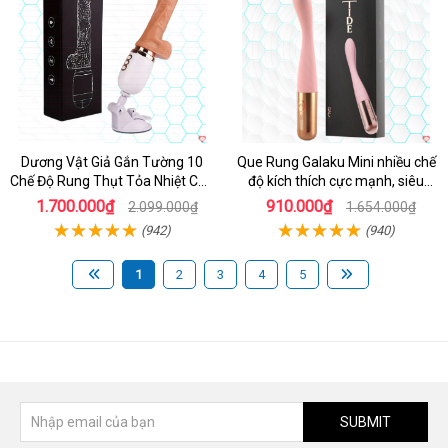
Dương Vật Giả Gắn Tường 10
Que Rung Galaku Mini nhiều chế
Chế Độ Rung Thụt Tỏa Nhiệt Cao
độ kích thích cực mạnh, siêu
Cấp
sướng
1.700.000₫
910.000₫
2.099.000₫
1.654.000₫
(942)
(940)
1
2
3
4
5
SUBMIT