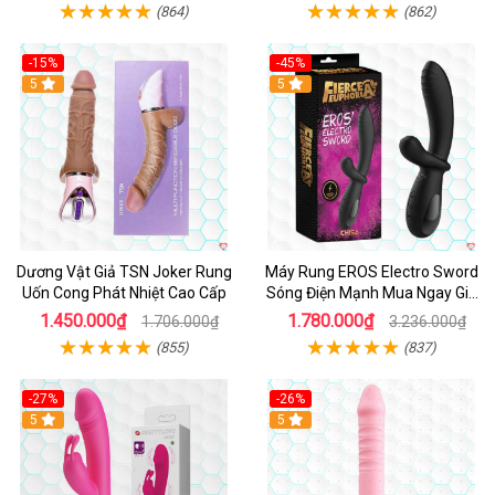
(864)
(862)
-15%
-45%
5
5
Dương Vật Giả TSN Joker Rung
Máy Rung EROS Electro Sword
Uốn Cong Phát Nhiệt Cao Cấp
Sóng Điện Mạnh Mua Ngay Giá
Tốt
1.450.000₫
1.780.000₫
1.706.000₫
3.236.000₫
(855)
(837)
-27%
-26%
Hot
5
Hot
5