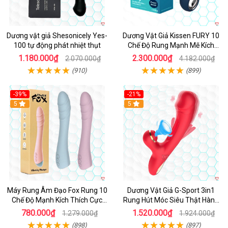
Dương vật giả Shesonicely Yes-
Dương Vật Giả Kissen FURY 10
100 tự động phát nhiệt thụt
Chế Độ Rung Mạnh Mẽ Kích
Thích
1.180.000₫
2.300.000₫
2.070.000₫
4.182.000₫
(910)
(899)
-39%
-21%
Hot
5
Hot
5
Máy Rung Âm Đạo Fox Rung 10
Dương Vật Giả G-Sport 3in1
Chế Độ Mạnh Kích Thích Cực
Rung Hút Móc Siêu Thật Hàng
Sướng
Hot
780.000₫
1.520.000₫
1.279.000₫
1.924.000₫
(898)
(897)