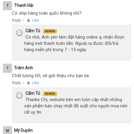
Thanh Hải
T
Có ship hàng toàn quốc không nhỉ?
Reply
Like
●
Cẩm Tú
ADMIN
Có nhé, Anh yên tâm đặt hàng online ạ, nhận được
hàng mới thanh toán tiền. Ngoài ra được đổi/trả
hàng miễn phí trong 7 - 15 ngày
Trâm Anh
T
Chất lượng tốt, sẽ giới thiệu cho bạn bè.
Reply
Like
●
Cẩm Tú
ADMIN
Thanks Chị, website bên em luôn cập nhật những
sản phẩm bán chạy nhất đề xuất cho người mua nên
rất uy tín.
Mỹ Duyên
M