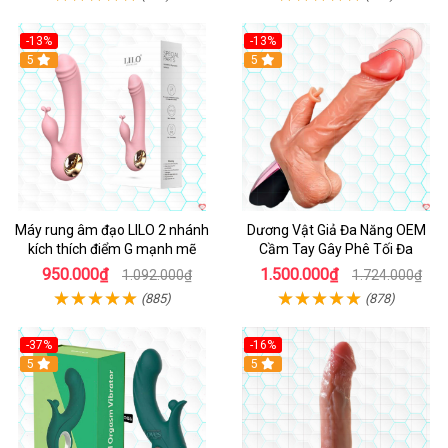
-13%
-13%
Hot
5
Hot
5
Máy rung âm đạo LILO 2 nhánh
Dương Vật Giả Đa Năng OEM
kích thích điểm G mạnh mẽ
Cầm Tay Gây Phê Tối Đa
950.000₫
1.500.000₫
1.092.000₫
1.724.000₫
(885)
(878)
-37%
-16%
Hot
5
Hot
5