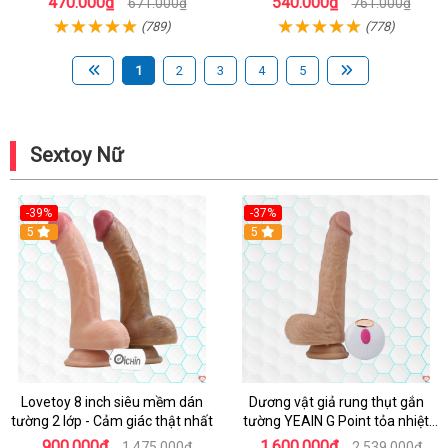
470.000₫
540.000₫
671.000₫
761.000₫
(789)
(778)
1
2
3
4
5
Sextoy Nữ
-39%
-37%
Hot
5
5
Lovetoy 8 inch siêu mềm dán
Dương vật giả rung thụt gắn
tường 2 lớp - Cảm giác thật nhất
tường YEAIN G Point tỏa nhiệt
điều khiển từ xa
900.000₫
1.600.000₫
1.475.000₫
2.539.000₫