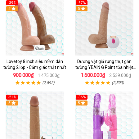
-39%
-37%
Hot
5
5
Lovetoy 8 inch siêu mềm dán
Dương vật giả rung thụt gắn
tường 2 lớp - Cảm giác thật nhất
tường YEAIN G Point tỏa nhiệt
điều khiển từ xa
900.000₫
1.600.000₫
1.475.000₫
2.539.000₫
(2,592)
(2,590)
-21%
-36%
Hot
5
Hot
5