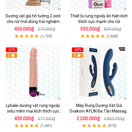
Dương vật giả hít tường 2 size
Thiết bị rung ngoáy ẩn hiện kích
cho nữ mới dùng trải nghiệm
thích cực mạnh cho nữ
thật
450.000₫
550.000₫
570.000₫
859.000₫
(1,729)
(1,668)
-22%
-43%
Hot
5
Hot
5
Lybaile dương vật rung ngoáy
Máy Rung Dương Vật Giả
siêu mềm mại kích thích cực
Svakom AYLIN Đa Tần Massage
mạnh
Sướng
450.000₫
2.200.000₫
577.000₫
3.860.000₫
(1,441)
(975)