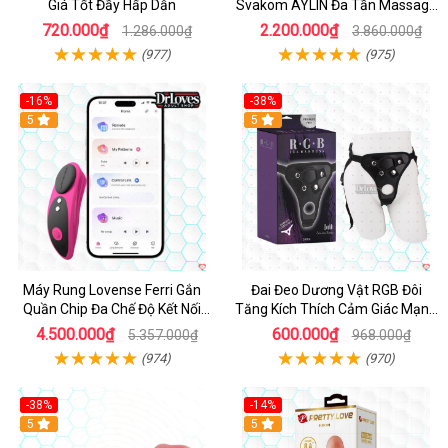
Giá Tốt Đầy Hấp Dẫn
Svakom AYLIN Đa Tần Massage
Sướng
720.000₫
2.200.000₫
1.286.000₫
3.860.000₫
(977)
(975)
-16%
-38%
Hot
5
Hot
5
Máy Rung Lovense Ferri Gắn
Đai Đeo Dương Vật RGB Đôi
Quần Chip Đa Chế Độ Kết Nối
Tăng Kích Thích Cảm Giác Mạnh
App
Mẽ
4.500.000₫
600.000₫
5.357.000₫
968.000₫
(974)
(970)
-38%
-14%
5
5