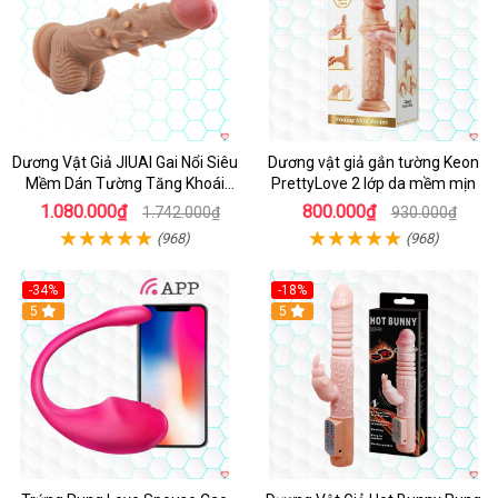
Dương Vật Giả JIUAI Gai Nổi Siêu
Dương vật giả gắn tường Keon
Mềm Dán Tường Tăng Khoái
PrettyLove 2 lớp da mềm mịn
Cảm
1.080.000₫
800.000₫
1.742.000₫
930.000₫
(968)
(968)
-34%
-18%
5
Hot
5