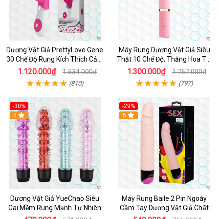
Dương Vật Giả PrettyLove Gene
Máy Rung Dương Vật Giả Siêu
30 Chế Độ Rung Kích Thích Cảm
Thật 10 Chế Độ, Thăng Hoa Tối
Biến Âm Thanh
Ưu
1.120.000₫
1.300.000₫
1.534.000₫
1.757.000₫
(810)
(797)
-30%
-29%
Hot
5
Hot
5
Dương Vật Giả YueChao Siêu
Máy Rung Baile 2 Pin Ngoáy
Gai Mềm Rung Mạnh Tự Nhiên
Cầm Tay Dương Vật Giả Chất
Lượng