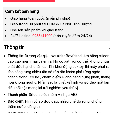
Cam kết bán hàng
Giao hàng toàn quốc (miễn phí ship)
Giao trong 30 phút tại HCM & Hà Nội, Bình Dương
Che tên sản phẩm khi giao hàng
24/7 Hotline:
0938411000
(bán xuyên đêm 24/24)
Thông tin
Thông tin
: Dương vật giả Loveaider Boyfriend làm bằng silicon
cao cấp mềm mại và êm ái khi cọ xát
shopee
với cơ thể
dịch
, không chứa
chất độc hại cho làn da.
an
Khi khởi động sextoy thì máy phát ra
vụ
tính năng rung nhiều tần số rần rần khám phá từng ngóc
toàn
ngách trong "cô bé"
showroom
, chạm điểm G cho nàng hưng phấn
facebo
, thăng
hoa không ngừng
amazon
. Phần sau là thiết kế hình vỏ sò đẹp mắt làm
điều nổi bật mang lại trải nghiệm yêu thú vị.
Thành phần
: Silicon siêu mềm + nhựa ABS
Đặc điểm
: Hình vỏ sò độc đáo
giá
, nhiều chế độ rung
mua
, chống
thấm nước
Đức
, dùng pin.
rẻ
hàng