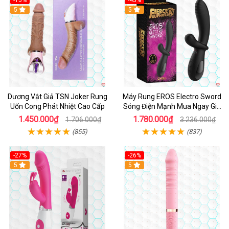
-15%
-45%
5
5
Dương Vật Giả TSN Joker Rung
Máy Rung EROS Electro Sword
Uốn Cong Phát Nhiệt Cao Cấp
Sóng Điện Mạnh Mua Ngay Giá
Tốt
1.450.000₫
1.780.000₫
1.706.000₫
3.236.000₫
(855)
(837)
-27%
-26%
Hot
5
Hot
5