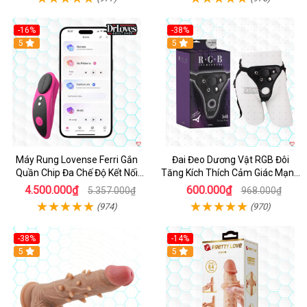
-16%
-38%
Hot
5
Hot
5
Máy Rung Lovense Ferri Gắn
Đai Đeo Dương Vật RGB Đôi
Quần Chip Đa Chế Độ Kết Nối
Tăng Kích Thích Cảm Giác Mạnh
App
Mẽ
4.500.000₫
600.000₫
5.357.000₫
968.000₫
(974)
(970)
-38%
-14%
5
5