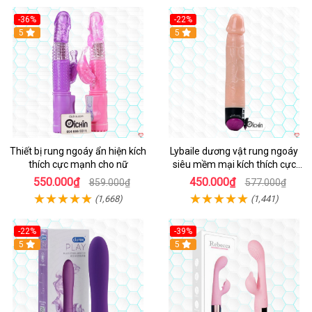
-36%
-22%
Hot
5
Hot
5
Thiết bị rung ngoáy ẩn hiện kích
Lybaile dương vật rung ngoáy
thích cực mạnh cho nữ
siêu mềm mại kích thích cực
mạnh
550.000₫
450.000₫
859.000₫
577.000₫
(1,668)
(1,441)
-22%
-39%
Hot
5
Hot
5