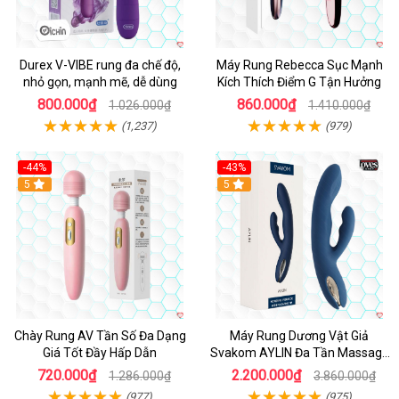
Durex V-VIBE rung đa chế độ,
Máy Rung Rebecca Sục Mạnh
nhỏ gọn, mạnh mẽ, dễ dùng
Kích Thích Điểm G Tận Hưởng
800.000₫
860.000₫
1.026.000₫
1.410.000₫
(1,237)
(979)
-44%
-43%
Hot
5
Hot
5
Chày Rung AV Tần Số Đa Dạng
Máy Rung Dương Vật Giả
Giá Tốt Đầy Hấp Dẫn
Svakom AYLIN Đa Tần Massage
Sướng
720.000₫
2.200.000₫
1.286.000₫
3.860.000₫
(977)
(975)