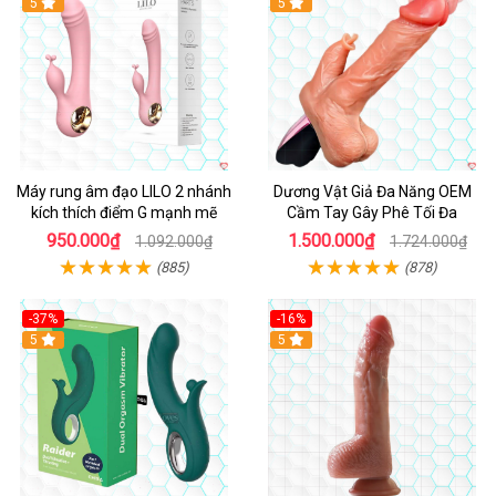
Hot
5
Hot
5
Máy rung âm đạo LILO 2 nhánh
Dương Vật Giả Đa Năng OEM
kích thích điểm G mạnh mẽ
Cầm Tay Gây Phê Tối Đa
950.000₫
1.500.000₫
1.092.000₫
1.724.000₫
(885)
(878)
-37%
-16%
Hot
5
Hot
5