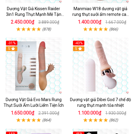
Dương Vật Giả Kissen Raider
Manmiao W18 dương vật giả
3in1 Rung Thụt Mạnh Mẽ Tận
rung thụt sưởi ấm remote cao
Hưởng
cấp
2.450.000₫
1.400.000₫
3.889.000₫
1.667.000₫
(878)
(866)
-31%
-43%
5
Hot
5
Dương Vật Giả Evo Mars Rung
Dương vật giả Dibei God 7 chế độ
Thụt Sưởi Ấm Lưỡi Liếm Tiện Ích
rung thụt mạnh tỏa nhiệt
1.650.000₫
1.100.000₫
2.391.000₫
1.930.000₫
(864)
(862)