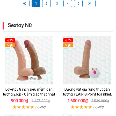
1
2
3
4
5
Sextoy Nữ
-39%
-37%
Hot
5
5
Lovetoy 8 inch siêu mềm dán
Dương vật giả rung thụt gắn
tường 2 lớp - Cảm giác thật nhất
tường YEAIN G Point tỏa nhiệt
điều khiển từ xa
900.000₫
1.600.000₫
1.475.000₫
2.539.000₫
(2,592)
(2,590)