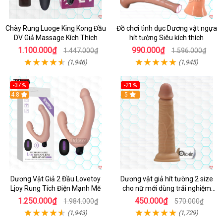
Chày Rung Luoge King Kong Đầu
Đồ chơi tình dục Dương vật ngựa
DV Giả Massage Kích Thích
hít tường Siêu kích thích
1.100.000₫
990.000₫
1.447.000₫
1.596.000₫
(1,946)
(1,945)
-37%
-21%
Hot
4.8
Hot
5
Dương Vật Giả 2 Đầu Lovetoy
Dương vật giả hít tường 2 size
Ljoy Rung Tích Điện Mạnh Mẽ
cho nữ mới dùng trải nghiệm
thật
1.250.000₫
450.000₫
1.984.000₫
570.000₫
(1,943)
(1,729)