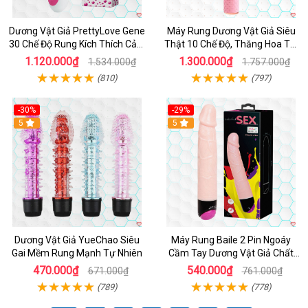
Dương Vật Giả PrettyLove Gene
Máy Rung Dương Vật Giả Siêu
30 Chế Độ Rung Kích Thích Cảm
Thật 10 Chế Độ, Thăng Hoa Tối
Biến Âm Thanh
Ưu
1.120.000₫
1.300.000₫
1.534.000₫
1.757.000₫
(810)
(797)
-30%
-29%
Hot
5
Hot
5
Dương Vật Giả YueChao Siêu
Máy Rung Baile 2 Pin Ngoáy
Gai Mềm Rung Mạnh Tự Nhiên
Cầm Tay Dương Vật Giả Chất
Lượng
470.000₫
540.000₫
671.000₫
761.000₫
(789)
(778)