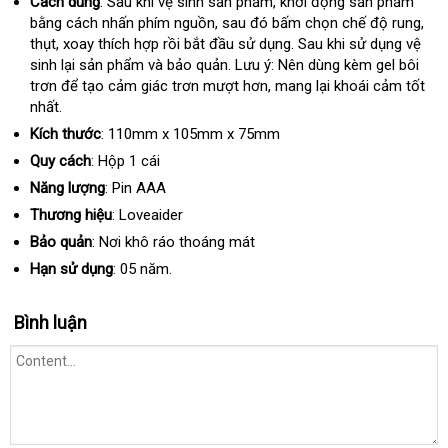
Cách dùng
: Sau khi vệ sinh sản phẩm
hỗ
, khởi động sản phẩm
bằng cách nhấn phím nguồn
rẻ
, sau đó bấm chọn chế độ rung
trợ
siêu
,
thụt
đã
, xoay thích hợp rồi bắt đầu sử dụng
nhất
đăng
. Sau khi sử dụng vệ
thị
sinh lại sản phẩm và bảo quản
qua
dịch
. Lưu ý: Nên dùng kèm gel bôi
ký
trơn
sử
nhập
để tạo cảm giác trơn mượt hơn
vụ
lắp
, mang lại khoái cảm tốt
nhất.
dụng
khẩu
đặt
Kích thước
: 110mm x 105mm x 75mm
Quy cách
: Hộp 1 cái
Năng lượng
: Pin AAA
Thương hiệu
: Loveaider
Bảo quản
: Nơi khô ráo thoáng mát
Hạn sử dụng
: 05 năm.
Bình luận