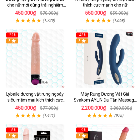
cho nữ mới dùng trải nghiệm
thích cực mạnh cho nữ
thật
450.000₫
550.000₫
570.000₫
859.000₫
(1,729)
(1,668)
-22%
-43%
Hot
5
Hot
5
Lybaile dương vật rung ngoáy
Máy Rung Dương Vật Giả
siêu mềm mại kích thích cực
Svakom AYLIN Đa Tần Massage
mạnh
Sướng
450.000₫
2.200.000₫
577.000₫
3.860.000₫
(1,441)
(975)
-18%
-19%
Hot
5
Hot
5