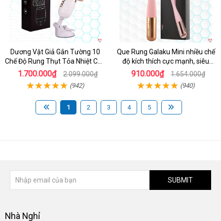
Dương Vật Giả Gắn Tường 10
Que Rung Galaku Mini nhiều chế
Chế Độ Rung Thụt Tỏa Nhiệt Cao
độ kích thích cực mạnh, siêu
Cấp
sướng
1.700.000₫
910.000₫
2.099.000₫
1.654.000₫
(942)
(940)
1
2
3
4
5
SUBMIT
Nhà Nghỉ