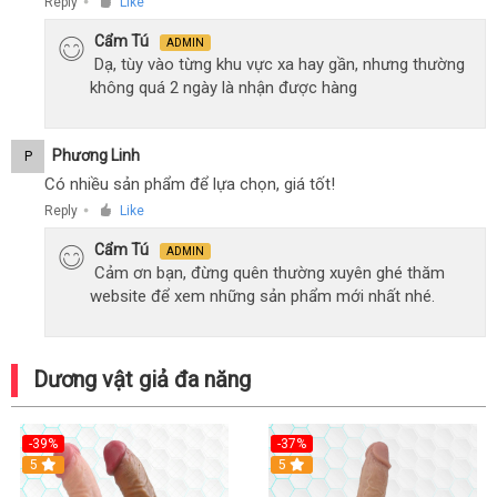
Reply
Like
●
Cẩm Tú
ADMIN
Dạ, tùy vào từng khu vực xa hay gần, nhưng thường
không quá 2 ngày là nhận được hàng
Phương Linh
P
Có nhiều sản phẩm để lựa chọn, giá tốt!
Reply
Like
●
Cẩm Tú
ADMIN
Cảm ơn bạn, đừng quên thường xuyên ghé thăm
website để xem những sản phẩm mới nhất nhé.
Dương vật giả đa năng
-39%
-37%
Hot
5
5