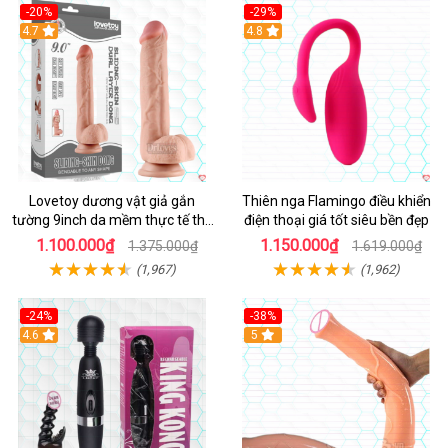
-20%
-29%
Hot
4.7
Hot
4.8
Lovetoy dương vật giả gắn
Thiên nga Flamingo điều khiển
tường 9inch da mềm thực tế thú
điện thoại giá tốt siêu bền đẹp
vị
1.100.000₫
1.150.000₫
1.375.000₫
1.619.000₫
(1,967)
(1,962)
-24%
-38%
4.6
Hot
5