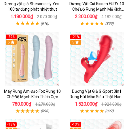
Dương vật giả Shesonicely Yes-
Dương Vật Giả Kissen FURY 10
100 tự động phát nhiệt thụt
Chế Độ Rung Mạnh Mẽ Kích
Thích
1.180.000₫
2.300.000₫
2.070.000₫
4.182.000₫
(910)
(899)
-39%
-21%
Hot
5
Hot
5
Máy Rung Âm Đạo Fox Rung 10
Dương Vật Giả G-Sport 3in1
Chế Độ Mạnh Kích Thích Cực
Rung Hút Móc Siêu Thật Hàng
Sướng
Hot
780.000₫
1.520.000₫
1.279.000₫
1.924.000₫
(898)
(897)
-13%
-13%