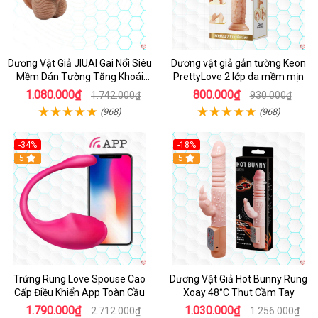
Dương Vật Giả JIUAI Gai Nổi Siêu
Dương vật giả gắn tường Keon
Mềm Dán Tường Tăng Khoái
PrettyLove 2 lớp da mềm mịn
Cảm
1.080.000₫
800.000₫
1.742.000₫
930.000₫
(968)
(968)
-34%
-18%
5
Hot
5
Trứng Rung Love Spouse Cao
Dương Vật Giả Hot Bunny Rung
Cấp Điều Khiển App Toàn Cầu
Xoay 48°C Thụt Cầm Tay
1.790.000₫
1.030.000₫
2.712.000₫
1.256.000₫