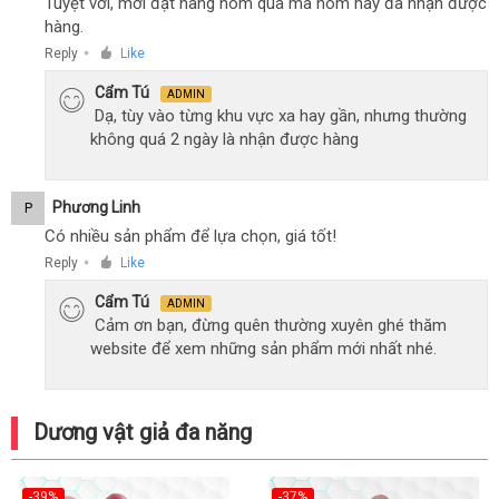
Tuyệt vời, mới đặt hàng hôm qua mà hôm nay đã nhận được
hàng.
Reply
Like
●
Cẩm Tú
ADMIN
Dạ, tùy vào từng khu vực xa hay gần, nhưng thường
không quá 2 ngày là nhận được hàng
Phương Linh
P
Có nhiều sản phẩm để lựa chọn, giá tốt!
Reply
Like
●
Cẩm Tú
ADMIN
Cảm ơn bạn, đừng quên thường xuyên ghé thăm
website để xem những sản phẩm mới nhất nhé.
Dương vật giả đa năng
-39%
-37%