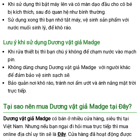
bỏ
Khi sử dụng
mua
thì bật máy lên
nhất
có
và có màn dạo đầu cho cô bé
sỉ
bị kích thích
qua
,
hàng
nước
sau đó quan hệ như bình thường.
nên
Sử dụng xong
app
ngoài
giao
thì bạn nhớ tắt máy
chọn
khuyến
, vệ sinh sản phẩm
nơi
với
nước muối sinh lý
hàng
lấy
,
đánh
để khô ráo.
mãi
nào
hàng
giá
Lưu ý khi sử dụng Dương vật giả Madge
nhập
Khi rửa thiết bị
hỗ
thì bạn chú ý không
Đài
để chạm nước vào mạch
khẩu
pin.
trợ
Loan
Không dùng chung Dương vật giả Madge
mới
với người khác
thô
để đảm bảo vệ sinh sạch
đặt
sẽ.
nhất
min
Bảo quản nơi khô ráo
khách
, tránh nơi ẩm ướt
mua
cửa
và ánh nắng mặt trời
trực tiếp.
hàng
hàng
Tại sao nên mua Dương vật giả Madge tại Đây?
Dương vật giả Madge
có bán ở nhiều cửa hàng
chất
, siêu thị tại
Việt Nam
nhập
. Nhưng
khuyến
nếu bạn ngại đi hỏi mua trực tiếp
lượng
khách
thì mua
online địa chỉ uy tín
khẩu
mãi
thanh
sẽ là
Đây
ở
. Cửa hàng
tiết
đã hoạt động
hàng
tại
được