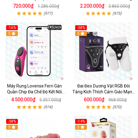
Sướng
720.000₫
2.200.000₫
1.286.000₫
3.860.000₫
(977)
(975)
-16%
-38%
Hot
5
Hot
5
Máy Rung Lovense Ferri Gắn
Đai Đeo Dương Vật RGB Đôi
Quần Chip Đa Chế Độ Kết Nối
Tăng Kích Thích Cảm Giác Mạnh
App
Mẽ
4.500.000₫
600.000₫
5.357.000₫
968.000₫
(974)
(970)
-38%
-14%
5
5