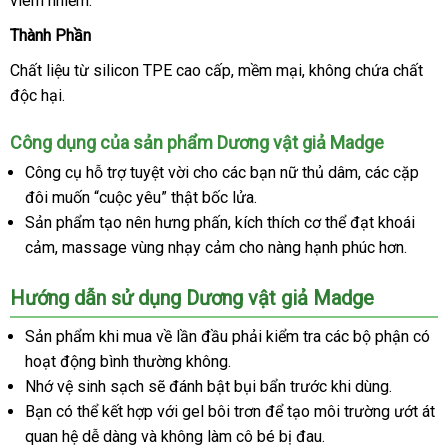
viêm nhiễm.
khẩu
trộm
Thành Phần
Chất liệu từ silicon TPE cao cấp
Nhật
, mềm mại
showroom
, không chứa chất
độc hại.
Bản
Công dụng
vận
của sản phẩm Dương vật giả Madge
chuyển
Công cụ hỗ trợ tuyệt vời cho
giao
các bạn nữ thủ dâm
tiết
,
thương
các cặp
đôi muốn “cuộc yêu” thật bốc lửa.
hàng
kiệm
hiệu
Sản phẩm tạo nên hưng phấn
hàng
, kích thích cơ thể đạt khoái
cảm
giảm
, massage vùng nhạy cảm cho nàng hạnh phúc hơn.
giả
giá
Hướng dẫn sử dụng Dương vật giả Madge
Sản phẩm khi mua về lần đầu phải kiểm tra
có
các bộ phận có
hoạt động bình thường không.
nên
Nhớ vệ sinh sạch
an
sẽ đánh bật bụi bẩn trước khi dùng.
mua
Bạn
to
có thể kết hợp
toàn
bỏ
với gel bôi trơn
nổi
để tạo môi trường ướt át
quan hệ dễ dàng
nhanh
và không làm cô bé bị đau.
sỉ
tiếng