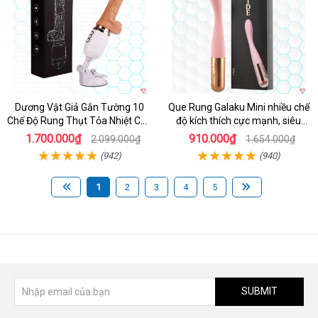
Dương Vật Giả Gắn Tường 10
Que Rung Galaku Mini nhiều chế
Chế Độ Rung Thụt Tỏa Nhiệt Cao
độ kích thích cực mạnh, siêu
Cấp
sướng
1.700.000₫
910.000₫
2.099.000₫
1.654.000₫
(942)
(940)
1
2
3
4
5
SUBMIT