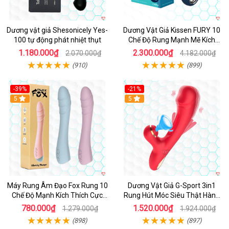
Dương vật giả Shesonicely Yes-
Dương Vật Giả Kissen FURY 10
100 tự động phát nhiệt thụt
Chế Độ Rung Mạnh Mẽ Kích
Thích
1.180.000₫
2.300.000₫
2.070.000₫
4.182.000₫
(910)
(899)
-39%
-21%
Hot
5
Hot
5
Máy Rung Âm Đạo Fox Rung 10
Dương Vật Giả G-Sport 3in1
Chế Độ Mạnh Kích Thích Cực
Rung Hút Móc Siêu Thật Hàng
Sướng
Hot
780.000₫
1.520.000₫
1.279.000₫
1.924.000₫
(898)
(897)