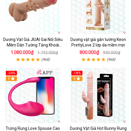
Dương Vật Giả JIUAI Gai Nổi Siêu
Dương vật giả gắn tường Keon
Mềm Dán Tường Tăng Khoái
PrettyLove 2 lớp da mềm mịn
Cảm
1.080.000₫
800.000₫
1.742.000₫
930.000₫
(968)
(968)
-34%
-18%
5
Hot
5
Trứng Rung Love Spouse Cao
Dương Vật Giả Hot Bunny Rung