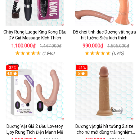
Chày Rung Luoge King Kong Đầu
Đồ chơi tình dục Dương vật ngựa
DV Giả Massage Kích Thích
hít tường Siêu kích thích
1.100.000₫
990.000₫
1.447.000₫
1.596.000₫
(1,946)
(1,945)
-37%
-21%
Hot
4.8
Hot
5
Dương Vật Giả 2 Đầu Lovetoy
Dương vật giả hít tường 2 size
Ljoy Rung Tích Điện Mạnh Mẽ
cho nữ mới dùng trải nghiệm
thật