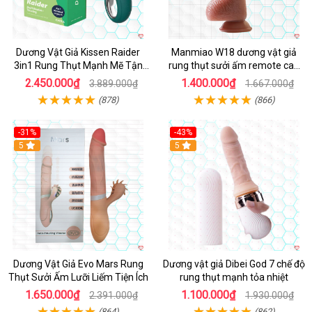
Dương Vật Giả Kissen Raider
Manmiao W18 dương vật giả
3in1 Rung Thụt Mạnh Mẽ Tận
rung thụt sưởi ấm remote cao
Hưởng
cấp
2.450.000₫
1.400.000₫
3.889.000₫
1.667.000₫
(878)
(866)
-31%
-43%
5
Hot
5
Dương Vật Giả Evo Mars Rung
Dương vật giả Dibei God 7 chế độ
Thụt Sưởi Ấm Lưỡi Liếm Tiện Ích
rung thụt mạnh tỏa nhiệt
1.650.000₫
1.100.000₫
2.391.000₫
1.930.000₫
(864)
(862)