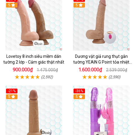
Hot
5
5
Lovetoy 8 inch siêu mềm dán
Dương vật giả rung thụt gắn
tường 2 lớp - Cảm giác thật nhất
tường YEAIN G Point tỏa nhiệt
điều khiển từ xa
900.000₫
1.600.000₫
1.475.000₫
2.539.000₫
(2,592)
(2,590)
-21%
-36%
Hot
5
Hot
5