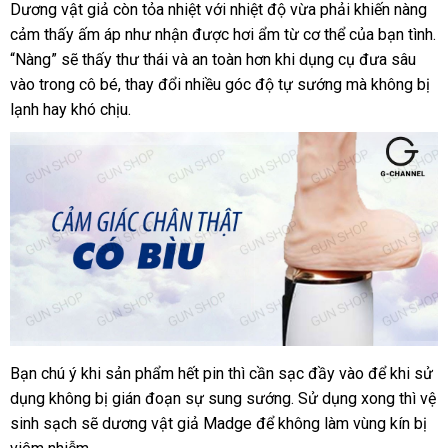
Dương vật giả còn tỏa nhiệt
vận
với nhiệt độ vừa phải khiến nàng
cảm thấy ấm áp như nhận
tiết
được hơi ẩm từ cơ thể
chuyển
tư
của bạn tình
n
.
“Nàng”
dịch
sẽ thấy thư thái
Trung
và an toàn hơn khi dụng cụ đưa sâu
kiệm
vấn
nh
vào trong cô bé
vụ
nổi
, thay đổi nhiều góc độ tự sướng
Quốc
Mỹ
mà không bị
lạnh hay khó chịu.
tiếng
Bạn chú ý khi sản phẩm hết pin
giao
thì cần sạc đầy vào
phân
để khi sử
Dương
dụng không bị gián đoạn sự sung sướng
vật
hàng
Úc
. Sử dụng xong
phối
bỏ
thì vệ
giả
sinh sạch
nhập
sẽ dương vật giả Madge
ăn
để không làm vùng kín bị
sỉ
Madge