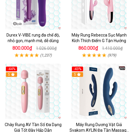
Durex V-VIBE rung đa chế độ,
Máy Rung Rebecca Sục Mạnh
nhỏ gọn, mạnh mẽ, dễ dùng
Kích Thích Điểm G Tận Hưởng
800.000₫
860.000₫
1.026.000₫
1.410.000₫
(1,237)
(979)
-44%
-43%
Hot
5
Hot
5
Chày Rung AV Tần Số Đa Dạng
Máy Rung Dương Vật Giả
Giá Tốt Đầy Hấp Dẫn
Svakom AYLIN Đa Tần Massage