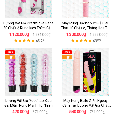
Dương Vật Giả PrettyLove Gene
Máy Rung Dương Vật Giả Siêu
30 Chế Độ Rung Kích Thích Cảm
Thật 10 Chế Độ, Thăng Hoa Tối
Biến Âm Thanh
Ưu
1.120.000₫
1.300.000₫
1.534.000₫
1.757.000₫
(810)
(797)
-30%
-29%
Hot
5
Hot
5
Dương Vật Giả YueChao Siêu
Máy Rung Baile 2 Pin Ngoáy
Gai Mềm Rung Mạnh Tự Nhiên
Cầm Tay Dương Vật Giả Chất
Lượng
470.000₫
540.000₫
671.000₫
761.000₫