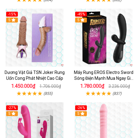
-15%
-45%
5
5
Dương Vật Giả TSN Joker Rung
Máy Rung EROS Electro Sword
Uốn Cong Phát Nhiệt Cao Cấp
Sóng Điện Mạnh Mua Ngay Giá
Tốt
1.450.000₫
1.780.000₫
1.706.000₫
3.236.000₫
(855)
(837)
-27%
-26%
Hot
5
Hot
5