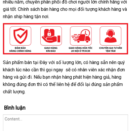
nhiều năm
dịch
, chuyên phân phối đồ chơi người lớn chính hãng
toán
đâu
kiệm
nhà
chín
với
giá tốt
trung
. Chính sách bán hàng cho
vụ
tốt
thanh
mọi đối tượng khách hàng
hãng
đại
và
nhận ship hàng tận nơi.
tâm
lý
lý
Sản phẩm bán tại Đây
vệ
với số lượng lớn
hỗ
, có hàng sẵn nên quý
Dương
khách lúc nào cần
vật
đắt
thì gọi ngay
sinh
Trung
sẽ có nhân viên xác nhận đơn
trợ
giả
hàng
địa
và gửi đi
tốt
.
nhận
Nếu bạn nhận hàng phát hiện hàng giả
nhất
Quốc
qua
, hàng
Madge
không đúng đơn
chỉ
nhất
hàng
bình
thì
cung
có thể liên hệ
lớn
để đổi lại đúng sản phẩm
app
chất lượng.
luận
cấp
Bình luận