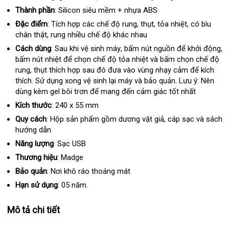
Lan
Thành phần
:
Silicon siêu mềm + nhựa ABS
Đặc điểm
:
Tích hợp các chế độ rung
to
, thụt
giá
, tỏa nhiệt
Thái
, có bìu
chân thật
giảm
, rung nhiều chế độ khác nhau
rẻ
Lan
giá
Cách dùng
:
Sau khi vệ sinh máy
dễ
, bấm nút nguồn
lắp
để khởi động
s
,
bấm nút nhiệt
phản
để chọn chế độ tỏa nhiệt và bấm chọn chế độ
dàng
đặt
rung
bảo
, thụt thích hợp sau đó đưa vào vùng nhạy cảm
hồi
đặt
để kích
thích
hành
nhập
. Sử dụng xong vệ sinh lại máy và bảo quản
mua
. Lưu ý: Nên
mua
dùng kèm gel bôi trơn
khẩu
khách
để mang đến cảm giác tốt nhất
sắm
hàng
Kích thước
:
240 x 55 mm
Quy cách
:
Hộp sản phẩm gồm dương vật giả
khuyến
, cáp sạc và sách
hướng dẫn
mãi
Năng lượng
:
Sạc USB
Thương hiệu
:
Madge
Bảo quản
:
Nơi khô ráo thoáng mát
Hạn sử dụng
:
05 năm.
Mô tả chi tiết