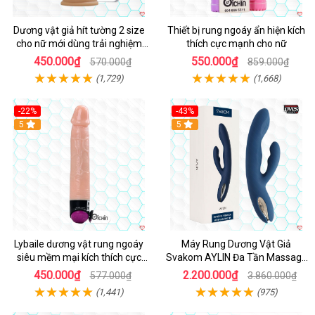
Dương vật giả hít tường 2 size
Thiết bị rung ngoáy ẩn hiện kích
cho nữ mới dùng trải nghiệm
thích cực mạnh cho nữ
thật
450.000₫
550.000₫
570.000₫
859.000₫
(1,729)
(1,668)
-22%
-43%
Hot
5
Hot
5
Lybaile dương vật rung ngoáy
Máy Rung Dương Vật Giả
siêu mềm mại kích thích cực
Svakom AYLIN Đa Tần Massage
mạnh
Sướng
450.000₫
2.200.000₫
577.000₫
3.860.000₫
(1,441)
(975)