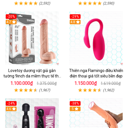
(2,592)
(2,590)
-20%
-29%
Hot
4.7
Hot
4.8
Lovetoy dương vật giả gắn
Thiên nga Flamingo điều khiển
tường 9inch da mềm thực tế thú
điện thoại giá tốt siêu bền đẹp
vị
1.100.000₫
1.150.000₫
1.375.000₫
1.619.000₫
(1,967)
(1,962)
-24%
-38%
4.6
Hot
5