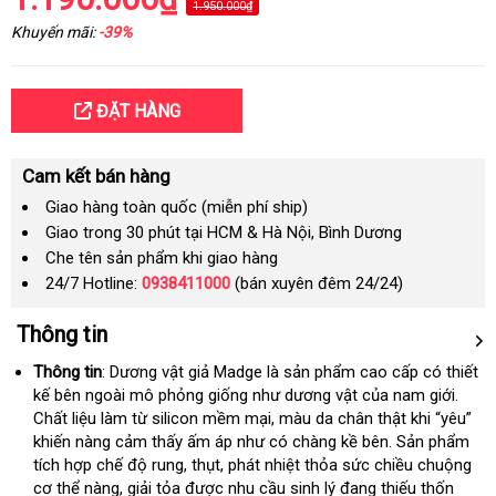
1.950.000₫
Khuyến mãi:
-39%
ĐẶT HÀNG
Cam kết bán hàng
Giao hàng toàn quốc (miễn phí ship)
Giao trong 30 phút tại HCM & Hà Nội, Bình Dương
Che tên sản phẩm khi giao hàng
24/7 Hotline:
0938411000
(bán xuyên đêm 24/24)
Thông tin
Thông tin
:
Dương vật giả Madge
là sản phẩm cao cấp có thiết
kế bên ngoài mô phỏng giống như dương vật
đổi
của nam giới
đấu
.
Chất liệu làm từ silicon mềm mại
Mỹ
, màu da chân thật khi “yêu”
trả
giá
khiến nàng cảm thấy ấm áp như có chàng kề bên
voucher
. Sản phẩm
tích hợp chế độ rung
online
, thụt
thế
, phát nhiệt thỏa sức chiều chuộng
cơ thể nàng
voucher
, giải tỏa
Thái
được nhu cầu sinh lý đang thiếu thốn
giới