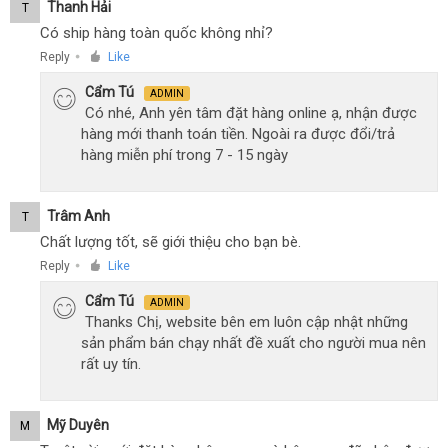
Thanh Hải
T
Có ship hàng toàn quốc không nhỉ?
Reply
Like
●
Cẩm Tú
ADMIN
Có nhé, Anh yên tâm đặt hàng online ạ, nhận được
hàng mới thanh toán tiền. Ngoài ra được đổi/trả
hàng miễn phí trong 7 - 15 ngày
Trâm Anh
T
Chất lượng tốt, sẽ giới thiệu cho bạn bè.
Reply
Like
●
Cẩm Tú
ADMIN
Thanks Chị, website bên em luôn cập nhật những
sản phẩm bán chạy nhất đề xuất cho người mua nên
rất uy tín.
Mỹ Duyên
M