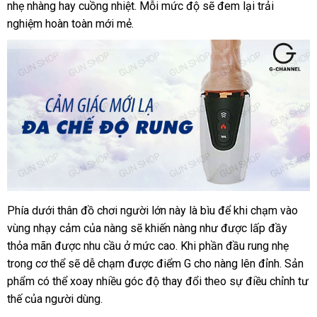
giả
nhẹ nhàng hay cuồng nhiệt
động
tiki
. Mỗi mức độ
ở
sẽ đem lại trải
Quốc
Madge
nghiệm hoàn toàn mới mẻ.
đâu
uy
tín
Phía dưới thân đồ chơi người lớn này là bìu
tận
để khi chạm vào
Dương
vùng nhạy cảm
vật
thương
của nàng
mini
sẽ khiến nàng như
nơi
vận
được lấp đầy
giả
thỏa mãn
tận
được nhu cầu ở mức cao
hiệu
an
.
hàng
Khi phần đầu rung nhẹ
chuyển
Madge
trong cơ thể
nơi
đại
sẽ dễ chạm
ở
được điểm G cho nàng lên đỉnh
toàn
giả
quà
. Sản
phẩm
cao
có thể xoay nhiều góc độ thay đổi theo sự điều chỉnh tư
lý
đâu
tặng
thế
lừa
của người dùng.
cấp
đảo