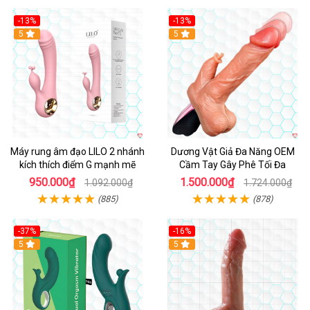
-13%
-13%
Hot
5
Hot
5
Máy rung âm đạo LILO 2 nhánh
Dương Vật Giả Đa Năng OEM
kích thích điểm G mạnh mẽ
Cầm Tay Gây Phê Tối Đa
950.000₫
1.500.000₫
1.092.000₫
1.724.000₫
(885)
(878)
-37%
-16%
Hot
5
Hot
5