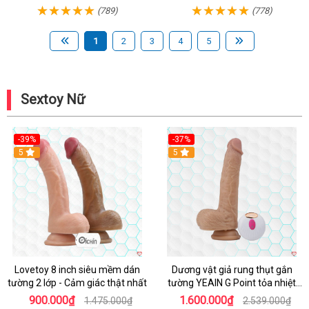
(789)
(778)
1
2
3
4
5
Sextoy Nữ
-39%
-37%
Hot
5
5
Lovetoy 8 inch siêu mềm dán
Dương vật giả rung thụt gắn
tường 2 lớp - Cảm giác thật nhất
tường YEAIN G Point tỏa nhiệt
điều khiển từ xa
900.000₫
1.600.000₫
1.475.000₫
2.539.000₫