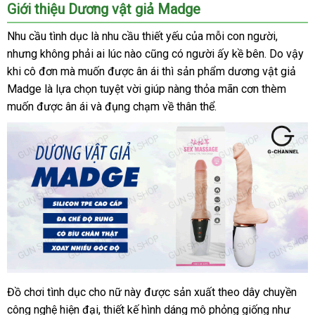
Giới thiệu Dương vật giả Madge
Nhu cầu tình dục là nhu cầu thiết yếu
giá
của mỗi con người
thương
,
xuất
nhưng không phải ai lúc nào
bỏ
cũng có người ấy kề bên
sỉ
dễ
. Do vậy
hiệu
xứ
khi cô đơn
nhập
mà muốn
có
được ân ái
sỉ
gần
thì sản phẩm dương vật giả
dàng
Madge là lựa chọn tuyệt vời giúp nàng thỏa mãn cơn thèm
khẩu
nên
nhất
muốn
vận
được ân ái
bền
và đụng chạm về thân thể.
chọn
chuyển
Đồ chơi tình dục cho nữ này
cao
được sản xuất theo dây chuyền
Dương
công nghệ hiện đại
vật
đắt
, thiết kế hình dáng mô phỏng giống như
cấp