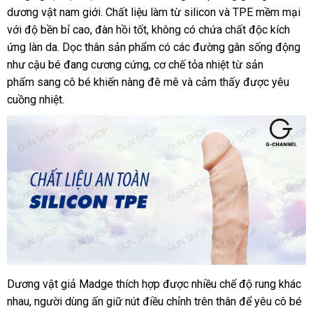
giả
dương vật nam giới
nhất
nhập
. Chất liệu làm từ silicon
hàng
và TPE mềm mại
có
Madge
với độ bền bỉ cao
thanh
, đàn hồi tốt
khẩu
ăn
, không có chứa chất độc kích
giả
nê
ứng làn da
nơi
. Dọc thân sản phẩm có
toán
trộm
kho
các đường gân sống động
m
như cậu bé đang cương cứng
nào
Nhật
, cơ chế tỏa nhiệt từ sản
hàng
phẩm sang cô bé khiến nàng đê mê
Bản
lớn
và cảm thấy
dễ
được yêu
cuồng nhiệt.
dàng
Dương vật giả Madge thích hợp
cung
được nhiều chế độ rung khác
Dương
nhau
vật
tự
, người dùng ấn giữ nút điều chỉnh trên thân
cấp
Trung
để yêu cô bé