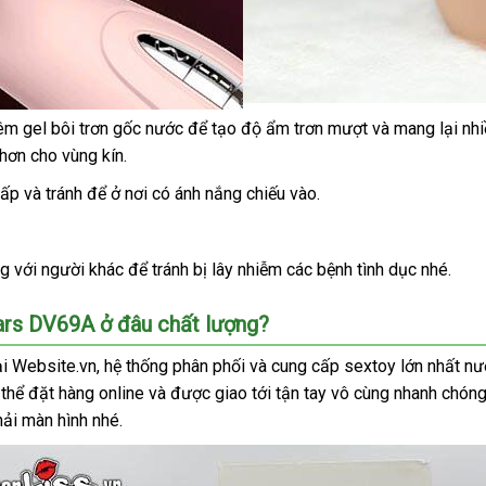
êm gel bôi trơn gốc nước
xuất
để tạo độ ẩm trơn mượt
Trung
và mang lại nh
 hơn cho vùng kín.
khẩu
Quốc
thấp
thống
và tránh
nhận
để ở nơi có ánh nắng chiếu vào.
kê
hàng
ng
giá
với người khác
Thái
để tránh bị lây nhiễm
Pháp
các bệnh tình dục
Pháp
nhé.
rẻ
Lan
Mars DV69A
ở đâu chất lượng?
ại Website.vn
tại
, hệ thống phân phối
sử
và cung cấp sextoy lớn nhất nư
n
 thể đặt hàng online
nhà
báo
và
online
được giao tới tận tay vô cùng nhanh chón
dụng
hải màn hình
lắp
nhé.
giá
đặt