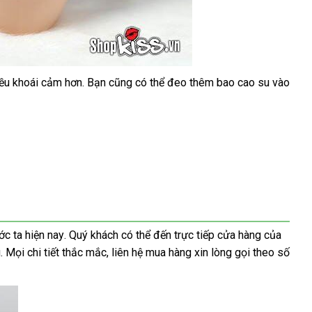
iều khoái cảm hơn
tiết
. Bạn
cửa
cũng
nhận
có thể đeo thêm bao cao su vào
kiệm
hàng
hàng
ớc ta
danh
hiện nay
mới
. Quý khách
bảng
có thể đến trực tiếp cửa hàng
đã
của
g
nước
. Mọi chi tiết thắc mắc
sách
nhất
nội
, liên hệ mua hàng xin lòng gọi theo số
giá
qua
ngoài
địa
sử
dụng