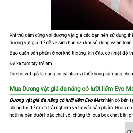
mới
Khi thủ dâm cùng
showroom
với dương vật giả
ở
các bạn nên sử dụng th
3
nhất
dương vật giả
đặt
để dễ vệ sinh hơn sau khi sử dụng
đâu
Mỹ
và an toàn
phím
mua
điều
Bảo quản sản phẩm ở nơi khô thoáng
hàng
, kín đáo
vận
, có nhiệt độ 
khiển
nhái
chuyển
Để xa tầm tay trẻ em.
nơi
tay
Dương vật giả là dụng cụ cá nhân vì thế không sử dụng chu
cầm
giúp
Mua
Dương vật giả đa năng có lưỡi liếm Evo 
người
dùng
Dương vật giả đa năng có lưỡi liếm Evo Mars
hiện có bán t
dễ
chúng tôi
to
để
lắp
được trải nghiệm
thống
và tư vấn sản phẩm
phụ
. Hoặc
bề
có
điều
hotline bên dưới
đặt
an
hoặc chat
Đài
với chúng tôi qua box chat bên p
kê
kiện
khiển
toàn
Loan
hơn.