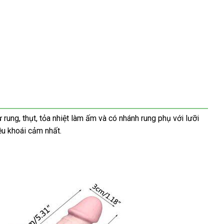
ư rung
an
, thụt
hàng
, tỏa nhiệt làm ấm
cung
và có nhánh rung phụ
ăn
với lưỡi
ều khoái cảm nhất.
toàn
giả
cấp
trộm