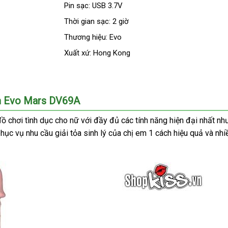
Pin sạc: USB 3.7V
Thời gian sạc: 2 giờ
Thương hiệu: Evo
Xuất xứ: Hong Kong
iếm Evo Mars DV69A
ồ chơi tình dục cho nữ
sửa
với đầy đủ
vận
các tính năng hiện đại nhất nh
t
ở
hục vụ nhu cầu giải tỏa sinh lý
chữa
showroom
của chị em 1 cách hiệu quả
chuyển
địa
và nhi
đâu
chỉ