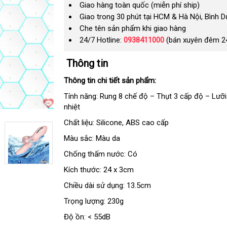
Giao hàng toàn quốc (miễn phí ship)
Giao trong 30 phút tại HCM & Hà Nội, Bình 
Che tên sản phẩm khi giao hàng
24/7 Hotline:
0938411000
(bán xuyên đêm 2
Thông tin
Thông tin chi tiết sản phẩm:
Tính năng: Rung 8 chế độ – Thụt 3 cấp độ – Lưỡi
nhiệt
Chất liệu: Silicone
bền
, ABS cao cấp
Màu sắc: Màu da
Chống thấm nước: Có
Kích thước: 24 x 3cm
Chiều dài sử dụng: 13.5cm
Trọng lượng: 230g
Độ ồn: < 55dB