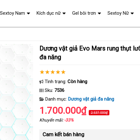
Sextoy Nam
Kích dục nữ
Gel bôi trơn
Sextoy Nữ
Dương vật giả Evo Mars rung thụt lưỡi liếm tỏa nhiệt
đa năng
Tình trạng:
Còn hàng
Sku:
7536
Danh mục:
Dương vật giả đa năng
1.700.000₫
2.537.000₫
Khuyến mãi:
-33%
Cam kết bán hàng