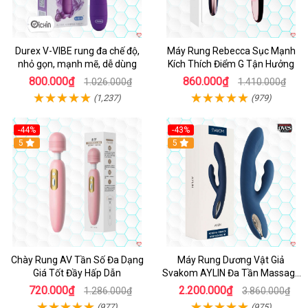
Durex V-VIBE rung đa chế độ,
Máy Rung Rebecca Sục Mạnh
nhỏ gọn, mạnh mẽ, dễ dùng
Kích Thích Điểm G Tận Hưởng
800.000₫
860.000₫
1.026.000₫
1.410.000₫
(1,237)
(979)
-44%
-43%
Hot
5
Hot
5
Chày Rung AV Tần Số Đa Dạng
Máy Rung Dương Vật Giả
Giá Tốt Đầy Hấp Dẫn
Svakom AYLIN Đa Tần Massage
Sướng
720.000₫
2.200.000₫
1.286.000₫
3.860.000₫
(977)
(975)