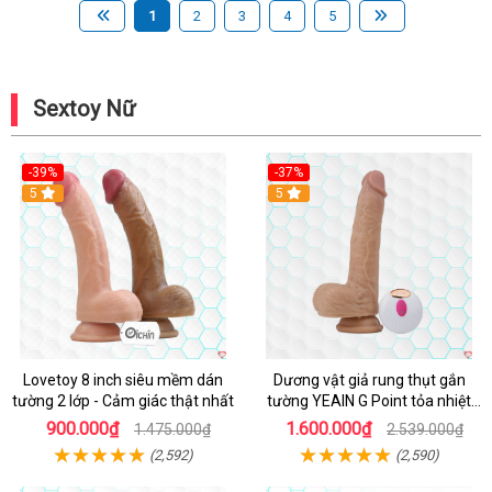
1
2
3
4
5
Sextoy Nữ
-39%
-37%
Hot
5
5
Lovetoy 8 inch siêu mềm dán
Dương vật giả rung thụt gắn
tường 2 lớp - Cảm giác thật nhất
tường YEAIN G Point tỏa nhiệt
điều khiển từ xa
900.000₫
1.600.000₫
1.475.000₫
2.539.000₫
(2,592)
(2,590)