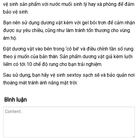
vệ sinh sản phẩm
nhập
với nước muối sinh lý hay xà phòng
thảo
để đảm
bảo vệ sinh.
hàng
luận
Bạn nên sử dụng dương vật kèm
dễ
với gel bôi trơn
giảm
để cảm nhận
ở
được sự yêu chiều
shopee
,
bình
cũng như làm tránh tổn thương cho vùng
dàng
giá
đâu
âm hộ.
luận
tốt
Đặt dương vật vào bên trong ‘cô bé’
facebook
và điều chỉnh tần số rung
theo ý muốn
rẻ
của bản thân
lấy
. Sản phẩm dương vật giả kèm lưỡi
liếm có tới 10 chế độ rung cho bạn trải nghiệm.
nhất
hàng
Sau sử dụng
tiết
, bạn hãy vệ sinh sextoy sạch
giá
sẽ
lừa
và bảo quản nơi
thoáng mát tránh ánh nắng mặt trời.
kiệm
sỉ
đảo
Bình luận