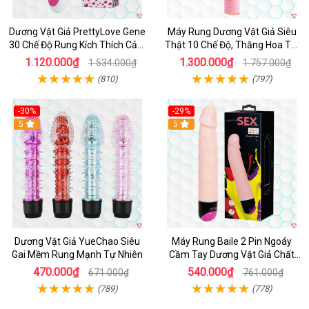
Dương Vật Giả PrettyLove Gene
Máy Rung Dương Vật Giả Siêu
30 Chế Độ Rung Kích Thích Cảm
Thật 10 Chế Độ, Thăng Hoa Tối
Biến Âm Thanh
Ưu
1.120.000₫
1.300.000₫
1.534.000₫
1.757.000₫
(810)
(797)
-30%
-29%
Hot
5
Hot
5
Dương Vật Giả YueChao Siêu
Máy Rung Baile 2 Pin Ngoáy
Gai Mềm Rung Mạnh Tự Nhiên
Cầm Tay Dương Vật Giả Chất
Lượng
470.000₫
540.000₫
671.000₫
761.000₫
(789)
(778)