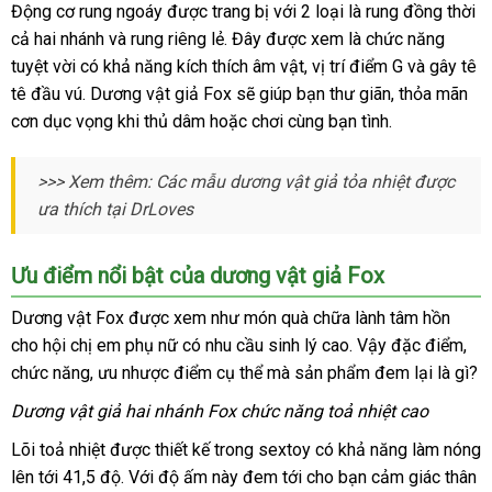
Động cơ rung ngoáy
Vat
nơi
được trang bị
nhập
với 2 loại là rung đồng thời
Gia
cả hai nhánh
an
và rung
nào
xưởng
riêng lẻ
thanh
. Đây
theo
được xem là chức năng
khẩu
Fox
tuyệt vời có khả năng kích thích âm vật
toàn
toán
yêu
phản
, vị trí điểm G
giao
và gây tê
Luoi
tê đầu vú
lớn
. Dương vật giả Fox
vệ
sẽ giúp bạn thư giãn
cầu
hồi
hỗ
, thỏa mãn
hàng
Liem
cơn dục vọng khi thủ dâm
địa
hoặc chơi cùng bạn tình.
sinh
trợ
(3)
chỉ
>>> Xem thêm: Các mẫu dương vật giả tỏa nhiệt
hàng
được
ưa thích tại DrLoves
Hiệu
Ưu điểm nổi bật
giao
của dương vật giả Fox
hàng
Dương vật Fox
ở
được xem như món quà chữa lành tâm hồn
cho hội chị em phụ nữ có nhu cầu sinh lý cao
đâu
nhập
. Vậy đặc điểm
sử
,
chức năng
giảm
, ưu nhược điểm cụ thể
vận
mà sản phẩm đem lại là gì?
hàng
dụ
giá
chuyển
Dương vật giả hai nhánh Fox chức năng toả nhiệt cao
Lõi toả nhiệt
nhanh
được thiết kế trong sextoy có khả năng làm nóng
lên tới 41,5 độ
nhất
kiểm
. Với độ ấm này đem tới cho bạn cảm giác thân