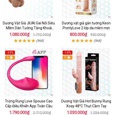
Dương Vật Giả JIUAI Gai Nổi Siêu
Dương vật giả gắn tường Keon
Mềm Dán Tường Tăng Khoái
PrettyLove 2 lớp da mềm mịn
Cảm
1.080.000₫
800.000₫
1.742.000₫
930.000₫
(968)
(968)
-34%
-18%
5
Hot
5
Trứng Rung Love Spouse Cao
Dương Vật Giả Hot Bunny Rung
Cấp Điều Khiển App Toàn Cầu
Xoay 48°C Thụt Cầm Tay
1.790.000₫
1.030.000₫
2.712.000₫
1.256.000₫