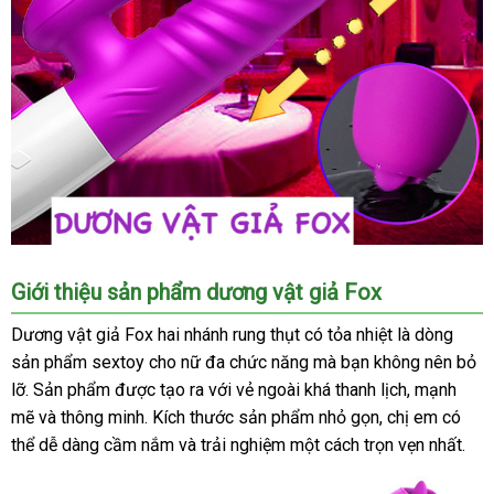
Dương
Giới thiệu sản phẩm dương vật giả Fox
Vật
Giả
Dương vật giả
Fox hai nhánh rung thụt có tỏa nhiệt là dòng
Fox
sản phẩm
sextoy cho nữ
đa chức năng
Pháp
mà bạn không nên bỏ
Rung
lỡ
hướng
. Sản phẩm
báo
được tạo ra
tại
với vẻ ngoài
thanh
khá thanh lịch
phân
, mạnh
Thụt
mẽ
dẫn
giá
và thông minh
giá
hỗ
. Kích thước sản phẩm nhỏ gọn
nhà
lý
đăng
, chị em
phối
tận
có
Kèm
thể dễ dàng cầm nắm
bán
trợ
phản
và trải nghiệm một cách trọn vẹn nhất.
ký
nơi
Lưỡi
Liếm
lẻ
hồi