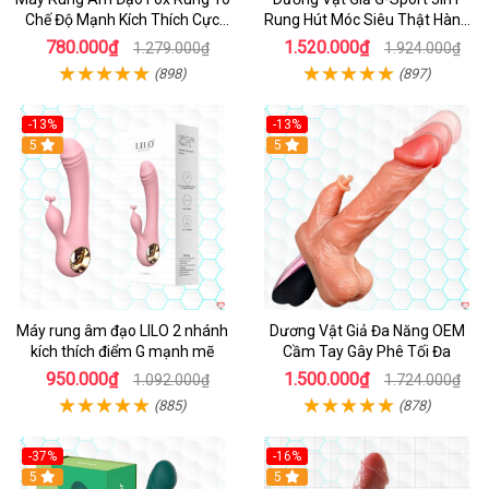
Chế Độ Mạnh Kích Thích Cực
Rung Hút Móc Siêu Thật Hàng
Sướng
Hot
780.000₫
1.520.000₫
1.279.000₫
1.924.000₫
(898)
(897)
-13%
-13%
Hot
5
Hot
5
Máy rung âm đạo LILO 2 nhánh
Dương Vật Giả Đa Năng OEM
kích thích điểm G mạnh mẽ
Cầm Tay Gây Phê Tối Đa
950.000₫
1.500.000₫
1.092.000₫
1.724.000₫
(885)
(878)
-37%
-16%
Hot
5
Hot
5