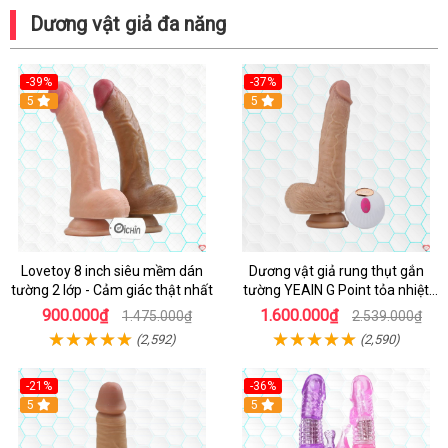
Dương vật giả đa năng
-39%
-37%
Hot
5
5
Lovetoy 8 inch siêu mềm dán
Dương vật giả rung thụt gắn
tường 2 lớp - Cảm giác thật nhất
tường YEAIN G Point tỏa nhiệt
điều khiển từ xa
900.000₫
1.600.000₫
1.475.000₫
2.539.000₫
(2,592)
(2,590)
-21%
-36%
Hot
5
Hot
5