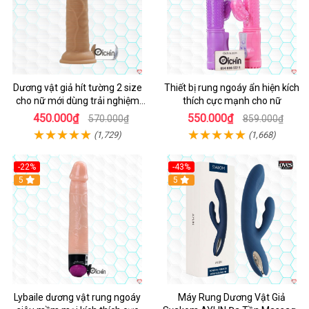
Dương vật giả hít tường 2 size
Thiết bị rung ngoáy ẩn hiện kích
cho nữ mới dùng trải nghiệm
thích cực mạnh cho nữ
thật
450.000₫
550.000₫
570.000₫
859.000₫
(1,729)
(1,668)
-22%
-43%
Hot
5
Hot
5
Lybaile dương vật rung ngoáy
Máy Rung Dương Vật Giả