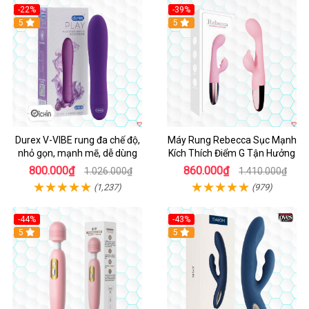
-22%
-39%
Hot
5
Hot
5
Durex V-VIBE rung đa chế độ,
Máy Rung Rebecca Sục Mạnh
nhỏ gọn, mạnh mẽ, dễ dùng
Kích Thích Điểm G Tận Hưởng
800.000₫
860.000₫
1.026.000₫
1.410.000₫
(1,237)
(979)
-44%
-43%
Hot
5
Hot
5