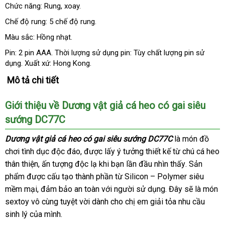
Chức năng: Rung
nhanh
, xoay.
nhất
Chế độ rung: 5 chế độ rung.
Màu sắc: Hồng nhạt.
Pin: 2 pin AAA
trung
. Thời lượng sử dụng pin: Tùy chất lượng pin sử
dụng
tại
. Xuất xứ: Hong Kong.
tâm
nhà
Mô tả chi tiết
Giới thiệu về Dương vật giả cá heo có gai siêu
sướng DC77C
Dương vật giả cá heo có gai siêu sướng DC77C
là món đồ
chơi tình dục độc đáo
lừa
,
dễ
được lấy ý tưởng thiết kế từ chú cá heo
thân thiện
rẻ
, ấn tượng độc lạ khi bạn lần đầu nhìn thấy
đảo
dàng
qua
. Sản
phẩm
khách
được cấu tạo thành phần từ Silicon – Polymer siêu
nhất
app
mềm mại
hàng
Úc
, đảm bảo an toàn
cửa
với người sử dụng
nước
. Đây
nước
sẽ là món
sextoy vô cùng tuyệt vời dành cho chị em giải tỏa nhu cầu
hàng
ngoài
ngoài
sinh lý
giao
của mình.