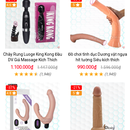
4.6
Hot
5
Chày Rung Luoge King Kong Đầu
Đồ chơi tình dục Dương vật ngựa
DV Giả Massage Kích Thích
hít tường Siêu kích thích
1.100.000₫
990.000₫
1.447.000₫
1.596.000₫
(1,946)
(1,945)
-37%
-21%
Hot
4.8
Hot
5