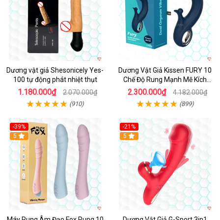
Dương vật giả Shesonicely Yes-
Dương Vật Giả Kissen FURY 10
100 tự động phát nhiệt thụt
Chế Độ Rung Mạnh Mẽ Kích
Thích
1.180.000₫
2.300.000₫
2.070.000₫
4.182.000₫
(910)
(899)
-39%
-21%
Hot
5
Hot
5
Máy Rung Âm Đạo Fox Rung 10
Dương Vật Giả G-Sport 3in1