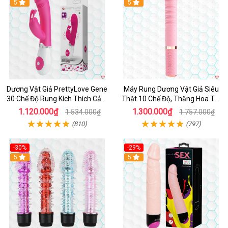
Hot
5
Hot
5
Dương Vật Giả PrettyLove Gene
Máy Rung Dương Vật Giả Siêu
30 Chế Độ Rung Kích Thích Cảm
Thật 10 Chế Độ, Thăng Hoa Tối
Biến Âm Thanh
Ưu
1.120.000₫
1.300.000₫
1.534.000₫
1.757.000₫
(810)
(797)
-30%
-29%
Hot
5
Hot
5