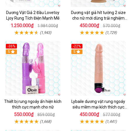
Dương Vật Giả 2 Đầu Lovetoy
Dương vật giả hít tường 2 size
Ljoy Rung Tích Điện Mạnh Mẽ
cho nữ mới dùng trải nghiệm
thật
1.250.000₫
450.000₫
1.984.000₫
570.000₫
(1,943)
(1,729)
-36%
-22%
Hot
5
Hot
5
Thiết bị rung ngoáy ẩn hiện kích
Lybaile dương vật rung ngoáy
thích cực mạnh cho nữ
siêu mềm mại kích thích cực
mạnh
550.000₫
450.000₫
859.000₫
577.000₫
(1,668)
(1,441)