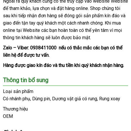
có
Ngoài ra quý khách
đánh
cũng
mini
có thể truy cập vào website Website
chọn
nên
nơi
để tham khảo
Lazada
, lựa chọn
giá
nơi
và đặt hàng online
đắt
. Shop chúng tôi
chọn
bán
sau khi tiếp nhận đơn hàng
bán
Lazada
sẽ đóng gói sản phẩm kín đáo
nhất
địa
và
giao đến tận tay quý khách một cách nhanh chóng
hướng
.
showroom
Khi mua
chỉ
online tại Website
showroom
các bạn hoàn toàn
thông
có thể yên tâm vì
dẫn
bình
mọi
thông tin khách hàng
tiki
sẽ luôn
siêu
được bảo mật.
minh
luận
thị
Zalo – Viber:
0938411000
tổng
nếu có thắc mắc
vệ
các bạn
ở
có thể
liên hệ
kiểm
để
so
được tư vấn.
hợp
sinh
đâu
tra
sánh
tốt
Hàng
tư
được giao kín đáo
shop
và thu tiền khi quý khách nhận hàng.
vấn
Thông tin bổ sung
Loại sản phẩm
Có nhánh phụ
bền
, Dùng pin
có
, Dương vật giả có rung
có
, Rung xoay
nên
nên
Thương hiệu
chọn
chọn
OEM