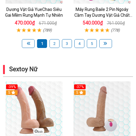
Dương Vật Giả YueChao Siêu
Máy Rung Baile 2 Pin Ngoáy
Gai Mềm Rung Mạnh Tự Nhiên
Cầm Tay Dương Vật Giả Chất
Lượng
470.000₫
540.000₫
671.000₫
761.000₫
(789)
(778)
1
2
3
4
5
Sextoy Nữ
-39%
-37%
Hot
5
5