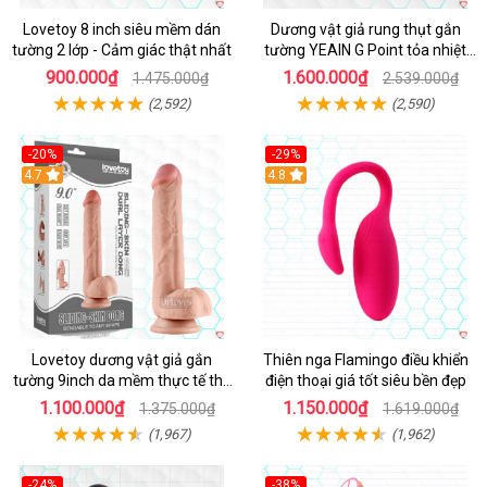
Lovetoy 8 inch siêu mềm dán
Dương vật giả rung thụt gắn
tường 2 lớp - Cảm giác thật nhất
tường YEAIN G Point tỏa nhiệt
điều khiển từ xa
900.000₫
1.600.000₫
1.475.000₫
2.539.000₫
(2,592)
(2,590)
-20%
-29%
Hot
4.7
Hot
4.8
Lovetoy dương vật giả gắn
Thiên nga Flamingo điều khiển
tường 9inch da mềm thực tế thú
điện thoại giá tốt siêu bền đẹp
vị
1.100.000₫
1.150.000₫
1.375.000₫
1.619.000₫
(1,967)
(1,962)
-24%
-38%