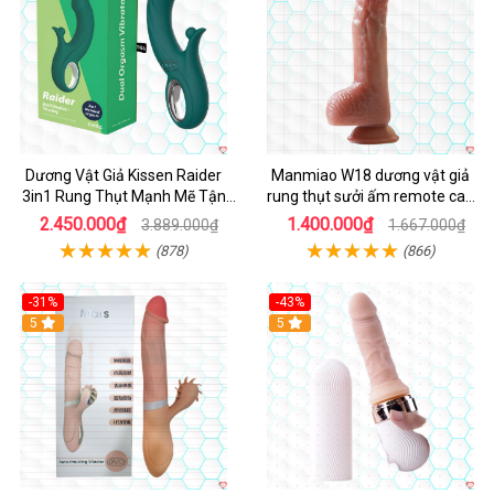
Dương Vật Giả Kissen Raider
Manmiao W18 dương vật giả
3in1 Rung Thụt Mạnh Mẽ Tận
rung thụt sưởi ấm remote cao
Hưởng
cấp
2.450.000₫
1.400.000₫
3.889.000₫
1.667.000₫
(878)
(866)
-31%
-43%
5
Hot
5