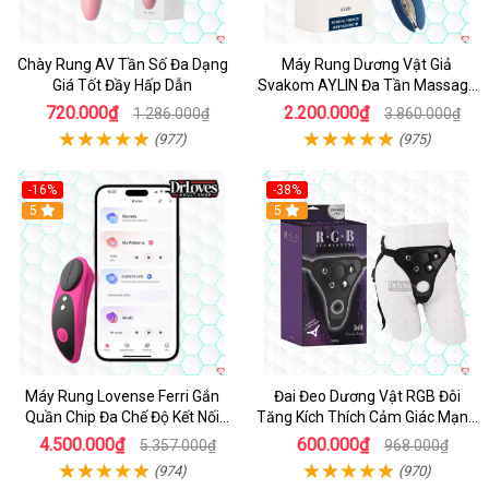
Chày Rung AV Tần Số Đa Dạng
Máy Rung Dương Vật Giả
Giá Tốt Đầy Hấp Dẫn
Svakom AYLIN Đa Tần Massage
Sướng
720.000₫
2.200.000₫
1.286.000₫
3.860.000₫
(977)
(975)
-16%
-38%
Hot
5
Hot
5
Máy Rung Lovense Ferri Gắn
Đai Đeo Dương Vật RGB Đôi
Quần Chip Đa Chế Độ Kết Nối
Tăng Kích Thích Cảm Giác Mạnh
App
Mẽ
4.500.000₫
600.000₫
5.357.000₫
968.000₫
(974)
(970)