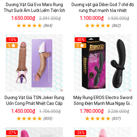
Dương Vật Giả Evo Mars Rung
Dương vật giả Dibei God 7 chế độ
Thụt Sưởi Ấm Lưỡi Liếm Tiện Ích
rung thụt mạnh tỏa nhiệt
1.650.000₫
1.100.000₫
2.391.000₫
1.930.000₫
(864)
(862)
-15%
-45%
5
5
Dương Vật Giả TSN Joker Rung
Máy Rung EROS Electro Sword
Uốn Cong Phát Nhiệt Cao Cấp
Sóng Điện Mạnh Mua Ngay Giá
Tốt
1.450.000₫
1.780.000₫
1.706.000₫
3.236.000₫
(855)
(837)
-27%
-26%