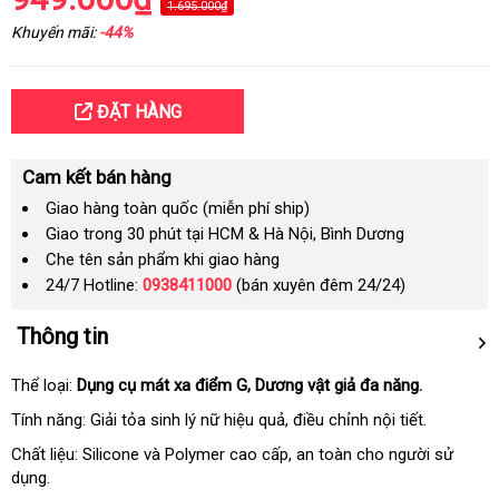
1.695.000₫
Khuyến mãi:
-44%
ĐẶT HÀNG
Cam kết bán hàng
Giao hàng toàn quốc (miễn phí ship)
Giao trong 30 phút tại HCM & Hà Nội, Bình Dương
Che tên sản phẩm khi giao hàng
24/7 Hotline:
0938411000
(bán xuyên đêm 24/24)
Thông tin
Thể loại:
Dụng cụ mát xa điểm G
hàng
, Dương vật giả đa năng.
giả
Tính năng: Giải tỏa sinh lý nữ hiệu quả
thống
, điều chỉnh nội tiết.
kê
Chất liệu: Silicone
kho
và Polymer cao cấp
đặt
, an toàn cho người sử
dụng.
hàng
hàng