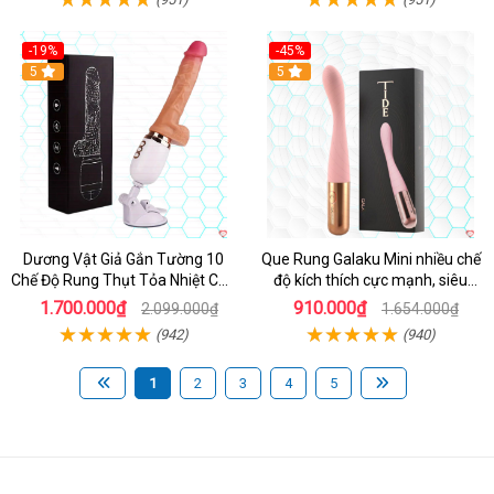
-19%
-45%
Hot
5
Hot
5
Dương Vật Giả Gắn Tường 10
Que Rung Galaku Mini nhiều chế
Chế Độ Rung Thụt Tỏa Nhiệt Cao
độ kích thích cực mạnh, siêu
Cấp
sướng
1.700.000₫
910.000₫
2.099.000₫
1.654.000₫
(942)
(940)
1
2
3
4
5