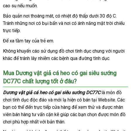
vật
cao su
nào
chất
nếu muốn.
hợp
giả
lượng
cá
Bảo quản nơi thoáng mát
đổi
, có nhiệt độ thấp dưới 30 độ C
gần
.
heo
Tránh
nội
những nơi có bụi bẩn
trả
thanh
và nơi có ánh nắng mặt trời chiếu
nhất
có
trực tiếp.
địa
toán
gai
siêu
Để xa tầm tay
Pháp
của trẻ em.
sướng
Không khuyến cáo sử dụng đồ chơi tình dục chung
có
với người
DC77C
khác
nơi
để tránh lây nhiễm
phản
các bệnh qua đường tình dục.
nên
có
3
bán
hồi
chọn
nút
Mua Dương vật giả cá heo có gai siêu sướng
điều
DC77C chất lượng tốt ở đâu?
khiển
dễ
Dương vật giả cá heo có gai siêu sướng DC77C
là món đồ
sử
chơi tình dục độc đáo
báo
và mới lạ hiện có bán tại Website
quà
. Các
dụng.
bạn
vận
có thể đến trực tiếp cửa hàng
giá
kho
để xem thử
quà
và
cung
được nhân
tặng
viên bán hàng tư vấn cặn kẽ giúp
chuyển
nhanh
các bạn chọn
hàng
tặng
địa
được món đồ
cấp
chơi phù hợp nhất
có
với bản thân.
nhất
chỉ
nên