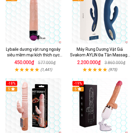
Lybaile dương vật rung ngoáy
Máy Rung Dương Vật Giả
siêu mềm mại kích thích cực
Svakom AYLIN Đa Tần Massage
mạnh
Sướng
450.000₫
2.200.000₫
577.000₫
3.860.000₫
(1,441)
(975)
-18%
-19%
Hot
5
Hot
5