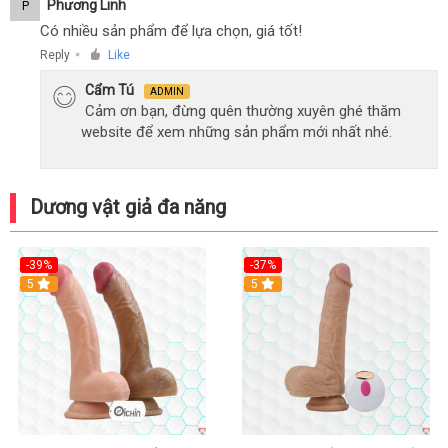
Phương Linh
P
Có nhiều sản phẩm để lựa chọn, giá tốt!
Reply
Like
●
Cẩm Tú
ADMIN
Cảm ơn bạn, đừng quên thường xuyên ghé thăm
website để xem những sản phẩm mới nhất nhé.
Dương vật giả đa năng
-39%
-37%
Hot
5
5