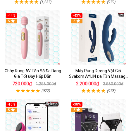
(1,237)
(979)
-44%
-43%
Hot
5
Hot
5
Chày Rung AV Tần Số Đa Dạng
Máy Rung Dương Vật Giả
Giá Tốt Đầy Hấp Dẫn
Svakom AYLIN Đa Tần Massage
Sướng
720.000₫
2.200.000₫
1.286.000₫
3.860.000₫
(977)
(975)
-16%
-38%
Hot
5
Hot
5