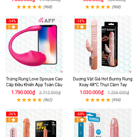
(968)
(968)
-34%
-18%
5
Hot
5
Trứng Rung Love Spouse Cao
Dương Vật Giả Hot Bunny Rung
Cấp Điều Khiển App Toàn Cầu
Xoay 48°C Thụt Cầm Tay
1.790.000₫
1.030.000₫
2.712.000₫
1.256.000₫
(962)
(954)
-36%
-44%
5
Hot
5