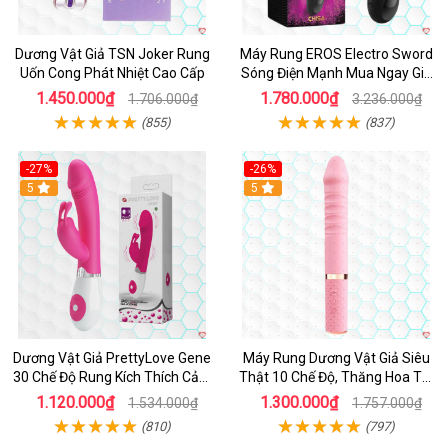
Dương Vật Giả TSN Joker Rung
Máy Rung EROS Electro Sword
Uốn Cong Phát Nhiệt Cao Cấp
Sóng Điện Mạnh Mua Ngay Giá
Tốt
1.450.000₫
1.780.000₫
1.706.000₫
3.236.000₫
(855)
(837)
-27%
-26%
Hot
5
Hot
5
Dương Vật Giả PrettyLove Gene
Máy Rung Dương Vật Giả Siêu
30 Chế Độ Rung Kích Thích Cảm
Thật 10 Chế Độ, Thăng Hoa Tối
Biến Âm Thanh
Ưu
1.120.000₫
1.300.000₫
1.534.000₫
1.757.000₫
(810)
(797)