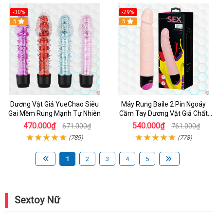
-30%
-29%
Hot
5
Hot
5
Dương Vật Giả YueChao Siêu
Máy Rung Baile 2 Pin Ngoáy
Gai Mềm Rung Mạnh Tự Nhiên
Cầm Tay Dương Vật Giả Chất
Lượng
470.000₫
540.000₫
671.000₫
761.000₫
(789)
(778)
1
2
3
4
5
Sextoy Nữ