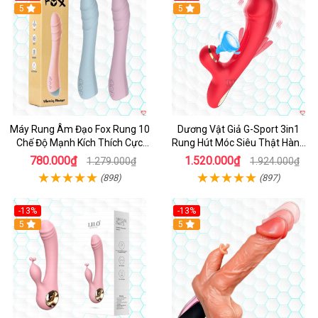
Hot
5
Hot
5
Máy Rung Âm Đạo Fox Rung 10
Dương Vật Giả G-Sport 3in1
Chế Độ Mạnh Kích Thích Cực
Rung Hút Móc Siêu Thật Hàng
Sướng
Hot
780.000₫
1.520.000₫
1.279.000₫
1.924.000₫
(898)
(897)
-13%
-13%
Hot
5
Hot
5