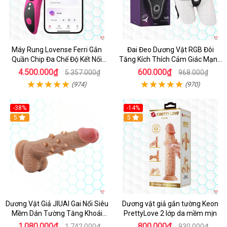
Máy Rung Lovense Ferri Gắn
Đai Đeo Dương Vật RGB Đôi
Quần Chip Đa Chế Độ Kết Nối
Tăng Kích Thích Cảm Giác Mạnh
App
Mẽ
4.500.000₫
600.000₫
5.357.000₫
968.000₫
(974)
(970)
-38%
-14%
5
5
Dương Vật Giả JIUAI Gai Nổi Siêu
Dương vật giả gắn tường Keon
Mềm Dán Tường Tăng Khoái
PrettyLove 2 lớp da mềm mịn
Cảm
1.080.000₫
800.000₫
1.742.000₫
930.000₫