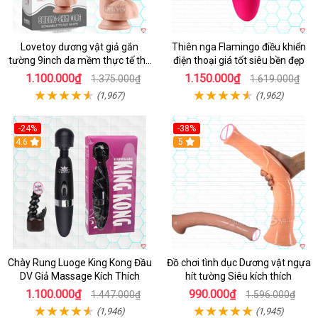
Lovetoy dương vật giả gắn
Thiên nga Flamingo điều khiển
tường 9inch da mềm thực tế thú
điện thoại giá tốt siêu bền đẹp
vị
1.100.000₫
1.150.000₫
1.375.000₫
1.619.000₫
(1,967)
(1,962)
-24%
-38%
4.6
Hot
5
Chày Rung Luoge King Kong Đầu
Đồ chơi tình dục Dương vật ngựa
DV Giả Massage Kích Thích
hít tường Siêu kích thích
1.100.000₫
990.000₫
1.447.000₫
1.596.000₫
(1,946)
(1,945)