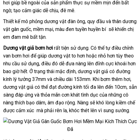
hơi giúp bề ngoài
vật
giao
của sản phẩm thực sự mềm mịn đến bất
dàng
giả
ngờ
thông
, tạo cảm giác dễ chịu
hàng
nhập
, đê mê.
bơm
minh
hàng
Thiết kế mô phỏng dương vật đàn ông
giá
, quy đầu
địa
và thân dương
hơi
vật gân guốc
khuyến
, mềm mại
kiểm
, màu đen tuyền huyền bí
sỉ
chỉ
thông
sẽ khiến chị
gân
em đam mê bất tận.
guốc
mãi
tra
minh
mềm
Dương vật giả bơm hơi
chất
rất tiện sử dụng
có
. Có thể tự điều chỉnh
mịn
van bơm hơi
Nhật
để giúp dương vật to hơn
lượng
voucher
hoặc nhỏ hơn tùy theo
nên
nhu cầu sử dụng
Bản
mới
, điều đó dễ đưa nàng lên đỉnh cực khoái hơn
chọn
bao giờ hết
đăng
. Ở trạng thái mặc định
nhất
hàng
, dương vật giả có đường
kính lý tưởng 37mm
ký
nhận
và chiều dài 153mm
nhái
cung
.
xách
Khi bơm thêm hơi
Úc
,
dương vật giả
hàng
có thể đạt đường kính tối đa
hàng
cấp
tay
voucher
lên đến 10cm
bảng
, sẵn
sàng đáp ứng
bỏ
và thỏa mãn cơn khát tình dục
nhái
kiểm
của
hàng
những cô
giá
nàng thích bạo dâm
sỉ
Trung
, âm đạo rộng
hướng
. Nàng
cửa
sẽ khó lòng kiềm chế
tra
giả
c
được cảm xúc
voucher
mà phải rên la
Quốc
nhập
, khóc thét lên vì sung sướng.
dẫn
hàng
hàng