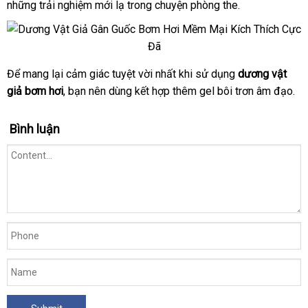
những trải nghiệm mới lạ trong chuyện phòng the.
xuất
yêu
hàng
guốc
cầu
mềm
mịn
Để mang lại cảm giác tuyệt vời nhất khi sử dụng
dương vật
Dương
giả bơm hơi
vật
đánh
, bạn nên dùng kết hợp thêm gel bôi trơn âm đạo.
giả
giá
bơm
Bình luận
hơi
gân
guốc
mềm
mịn