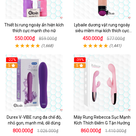
Thiết bị rung ngoáy ẩn hiện kích
Lybaile dương vật rung ngoáy
thích cực mạnh cho nữ
siêu mềm mại kích thích cực
mạnh
550.000₫
450.000₫
859.000₫
577.000₫
(1,668)
(1,441)
-22%
-39%
Hot
5
Hot
5
Durex V-VIBE rung đa chế độ,
Máy Rung Rebecca Sục Mạnh
nhỏ gọn, mạnh mẽ, dễ dùng
Kích Thích Điểm G Tận Hưởng
800.000₫
860.000₫
1.026.000₫
1.410.000₫