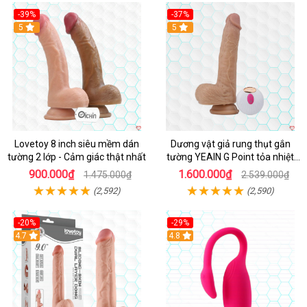
-39%
-37%
Hot
5
5
Lovetoy 8 inch siêu mềm dán
Dương vật giả rung thụt gắn
tường 2 lớp - Cảm giác thật nhất
tường YEAIN G Point tỏa nhiệt
điều khiển từ xa
900.000₫
1.600.000₫
1.475.000₫
2.539.000₫
(2,592)
(2,590)
-20%
-29%
Hot
4.7
Hot
4.8