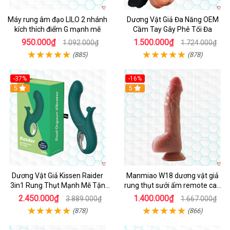
Máy rung âm đạo LILO 2 nhánh
Dương Vật Giả Đa Năng OEM
kích thích điểm G mạnh mẽ
Cầm Tay Gây Phê Tối Đa
950.000₫
1.500.000₫
1.092.000₫
1.724.000₫
(885)
(878)
-37%
-16%
Hot
5
Hot
5
Dương Vật Giả Kissen Raider
Manmiao W18 dương vật giả
3in1 Rung Thụt Mạnh Mẽ Tận
rung thụt sưởi ấm remote cao
Hưởng
cấp
2.450.000₫
1.400.000₫
3.889.000₫
1.667.000₫
(878)
(866)