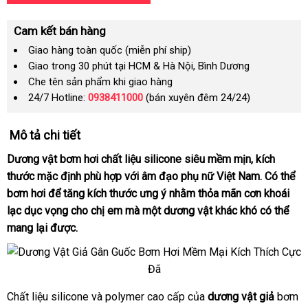
Cam kết bán hàng
Giao hàng toàn quốc (miễn phí ship)
Giao trong 30 phút tại HCM & Hà Nội, Bình Dương
Che tên sản phẩm khi giao hàng
24/7 Hotline:
0938411000
(bán xuyên đêm 24/24)
Mô tả chi tiết
Dương vật bơm hơi chất liệu silicone siêu mềm mịn
nội
, kích
thước mặc định phù hợp
có
với âm đạo phụ nữ Việt Nam
địa
sửa
. Có thể
bơm hơi
phụ
để tăng kích thước ưng ý
nên
cung
nhằm thỏa mãn cơn khoái
chữa
lạc dục vọng cho chị em
kiện
chọn
cũ
mà một dương vật khác khó
cấp
facebook
có thể
mang lại
tiết
được.
kiệm
Chất liệu silicone
to
và polymer cao cấp
dễ
của
dương vật giả
bơm
Dương