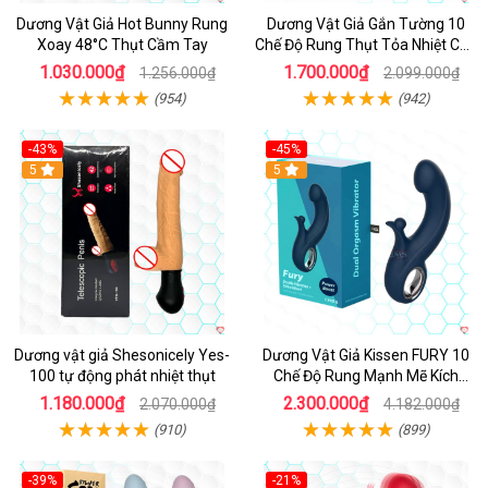
Dương Vật Giả Hot Bunny Rung
Dương Vật Giả Gắn Tường 10
Xoay 48°C Thụt Cầm Tay
Chế Độ Rung Thụt Tỏa Nhiệt Cao
Cấp
1.030.000₫
1.700.000₫
1.256.000₫
2.099.000₫
(954)
(942)
-43%
-45%
5
Hot
5
Dương vật giả Shesonicely Yes-
Dương Vật Giả Kissen FURY 10
100 tự động phát nhiệt thụt
Chế Độ Rung Mạnh Mẽ Kích
Thích
1.180.000₫
2.300.000₫
2.070.000₫
4.182.000₫
(910)
(899)
-39%
-21%