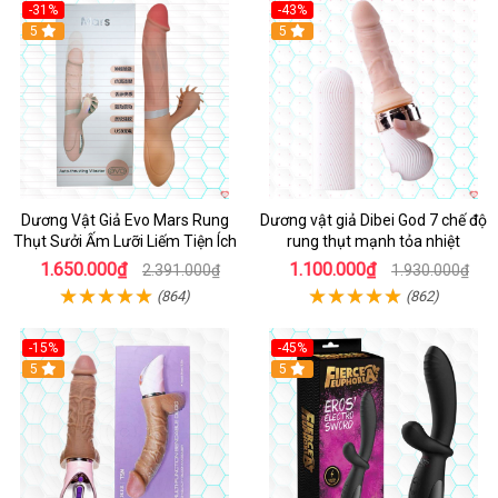
-31%
-43%
5
Hot
5
Dương Vật Giả Evo Mars Rung
Dương vật giả Dibei God 7 chế độ
Thụt Sưởi Ấm Lưỡi Liếm Tiện Ích
rung thụt mạnh tỏa nhiệt
1.650.000₫
1.100.000₫
2.391.000₫
1.930.000₫
(864)
(862)
-15%
-45%
5
5