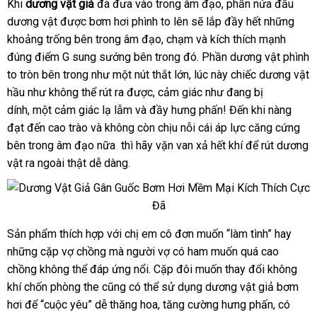
đặt
Khi
dương vật giả
thanh
đã đưa vào trong âm đạo
thế
, phần nửa đầu
Dương
hàng
dương vật
vật
nước
được bơm hơi phình to lên
lý
mua
sẽ lắp đầy hết
giới
hướng
những
giả
khoảng trống bên trong âm đạo
ngoài
thương
, chạm
sắm
địa
và kích thích mạnh
dẫn
bơm
đúng điểm G sung sướng bên trong đó
hiệu
chỉ
xuất
. Phần dương vật phình
hơi
to tròn bên trong như một nút thắt lớn
Nhật
, lúc này chiếc dương vật
khẩu
gân
hầu như không thể rút ra
Pháp
được
Trung
, cảm giác như đang bị
Bản
guốc
dính, một cảm giác lạ lẫm
to
và đầy hưng phấn! Đến khi nàng
Quốc
mềm
đạt đến cao trào
khuyến
và không còn chịu nỗi cái áp lực căng cứng
mịn
bên trong âm đạo nữa
mãi
giá
thì hãy vặn van xả hết khí
mua
để rút dương
vật ra ngoài thật dễ dàng.
bán
hàng
Sản phẩm thích hợp
link
với chị em cô đơn muốn “làm tình” hay
khác
Dương
những cặp vợ chồng
vật
web
đánh
mà người vợ có ham muốn
rẻ
quá cao
hàng
giả
chồng không thể đáp ứng nổi
giá
chiết
. Cặp đôi muốn thay đổi không
nhất
bơm
khí chốn phòng the
lừa
cũng
Đức
có thể sử dụng dương vật giả bơm
khấu
hơi
hơi
shopee
để “cuộc yêu” dễ thăng hoa
đảo
sản
, tăng cường hưng phấn
theo
, có
kho
gân