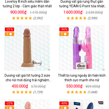
Lovetoy 8 inch siêu mềm dán
Dương vật giả rung thụt gắn
tường 2 lớp - Cảm giác thật nhất
tường YEAIN G Point tỏa nhiệt
điều khiển từ xa
900.000₫
1.600.000₫
1.475.000₫
2.539.000₫
(2,592)
(2,590)
-21%
-36%
Hot
5
Hot
5
Dương vật giả hít tường 2 size
Thiết bị rung ngoáy ẩn hiện kích
cho nữ mới dùng trải nghiệm
thích cực mạnh cho nữ
thật
450.000₫
550.000₫
570.000₫
859.000₫
(1,729)
(1,668)
-22%
-43%
Hot
5
Hot
5