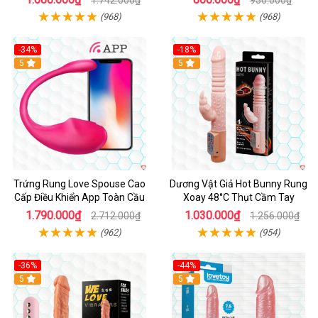
(968)
(968)
-34%
-18%
5
Hot
5
Trứng Rung Love Spouse Cao
Dương Vật Giả Hot Bunny Rung
Cấp Điều Khiển App Toàn Cầu
Xoay 48°C Thụt Cầm Tay
1.790.000₫
1.030.000₫
2.712.000₫
1.256.000₫
(962)
(954)
-36%
-44%
5
Hot
5