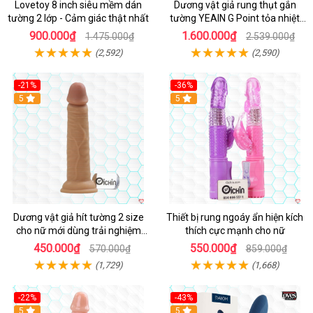
Lovetoy 8 inch siêu mềm dán
Dương vật giả rung thụt gắn
tường 2 lớp - Cảm giác thật nhất
tường YEAIN G Point tỏa nhiệt
điều khiển từ xa
900.000₫
1.600.000₫
1.475.000₫
2.539.000₫
(2,592)
(2,590)
-21%
-36%
Hot
5
Hot
5
Dương vật giả hít tường 2 size
Thiết bị rung ngoáy ẩn hiện kích
cho nữ mới dùng trải nghiệm
thích cực mạnh cho nữ
thật
450.000₫
550.000₫
570.000₫
859.000₫
(1,729)
(1,668)
-22%
-43%
Hot
5
Hot
5