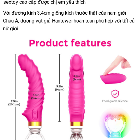
sextoy cao cấp
facebook
được chị em yêu thích.
đâu
Với đường kính 3.4cm giống kích thước thật
giá
của nam giới
Châu Á
sản
, dương vật giả Hantewei hoàn toàn phù hợp
rẻ
lấy
với
amazon
tất cả
nữ giới.
xuất
hàng