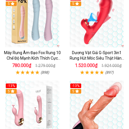
Hot
5
Hot
5
Máy Rung Âm Đạo Fox Rung 10
Dương Vật Giả G-Sport 3in1
Chế Độ Mạnh Kích Thích Cực
Rung Hút Móc Siêu Thật Hàng
Sướng
Hot
780.000₫
1.520.000₫
1.279.000₫
1.924.000₫
(898)
(897)
-13%
-13%
Hot
5
Hot
5