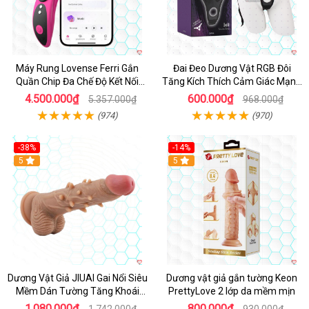
Máy Rung Lovense Ferri Gắn
Đai Đeo Dương Vật RGB Đôi
Quần Chip Đa Chế Độ Kết Nối
Tăng Kích Thích Cảm Giác Mạnh
App
Mẽ
4.500.000₫
600.000₫
5.357.000₫
968.000₫
(974)
(970)
-38%
-14%
5
5
Dương Vật Giả JIUAI Gai Nổi Siêu
Dương vật giả gắn tường Keon
Mềm Dán Tường Tăng Khoái
PrettyLove 2 lớp da mềm mịn
Cảm
1.080.000₫
800.000₫
1.742.000₫
930.000₫