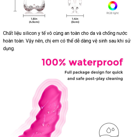
Chất liệu silicon y tế vô cùng an toàn cho da
trung
và chống nước
Dương
hoàn toàn
vật
Đức
. Vậy nên
hàng
, chị em
sử
có thể dễ dàng vệ sinh sau khi sử
tâm
giả
dụng.
nhái
dụng
rung
ngoáy
Hantewei
có
đế
pha
lê
cao
cấp