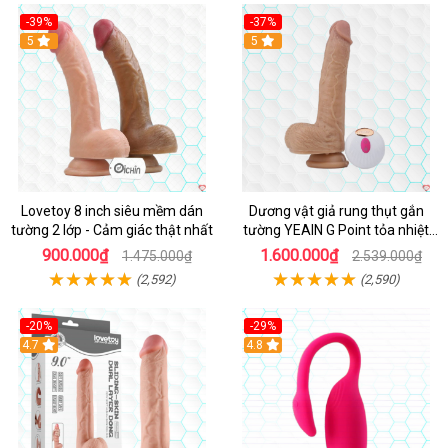
-39%
-37%
Hot
5
5
Lovetoy 8 inch siêu mềm dán
Dương vật giả rung thụt gắn
tường 2 lớp - Cảm giác thật nhất
tường YEAIN G Point tỏa nhiệt
điều khiển từ xa
900.000₫
1.600.000₫
1.475.000₫
2.539.000₫
(2,592)
(2,590)
-20%
-29%
Hot
4.7
Hot
4.8