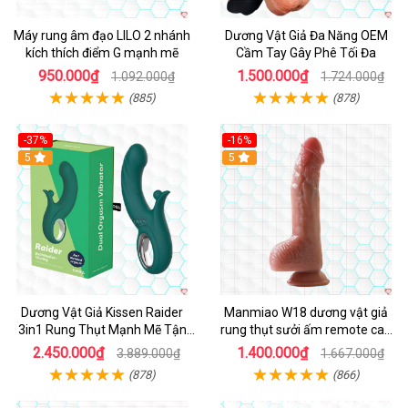
Máy rung âm đạo LILO 2 nhánh
Dương Vật Giả Đa Năng OEM
kích thích điểm G mạnh mẽ
Cầm Tay Gây Phê Tối Đa
950.000₫
1.500.000₫
1.092.000₫
1.724.000₫
(885)
(878)
-37%
-16%
Hot
5
Hot
5
Dương Vật Giả Kissen Raider
Manmiao W18 dương vật giả
3in1 Rung Thụt Mạnh Mẽ Tận
rung thụt sưởi ấm remote cao
Hưởng
cấp
2.450.000₫
1.400.000₫
3.889.000₫
1.667.000₫
(878)
(866)