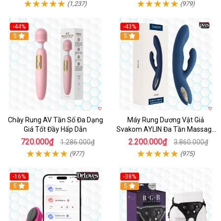
(1,237)
(979)
-44%
-43%
Hot
5
Hot
5
Chày Rung AV Tần Số Đa Dạng
Máy Rung Dương Vật Giả
Giá Tốt Đầy Hấp Dẫn
Svakom AYLIN Đa Tần Massage
Sướng
720.000₫
2.200.000₫
1.286.000₫
3.860.000₫
(977)
(975)
-16%
-38%
Hot
5
Hot
5