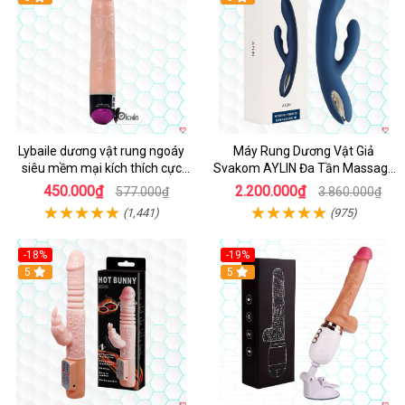
Lybaile dương vật rung ngoáy
Máy Rung Dương Vật Giả
siêu mềm mại kích thích cực
Svakom AYLIN Đa Tần Massage
mạnh
Sướng
450.000₫
2.200.000₫
577.000₫
3.860.000₫
(1,441)
(975)
-18%
-19%
Hot
5
Hot
5