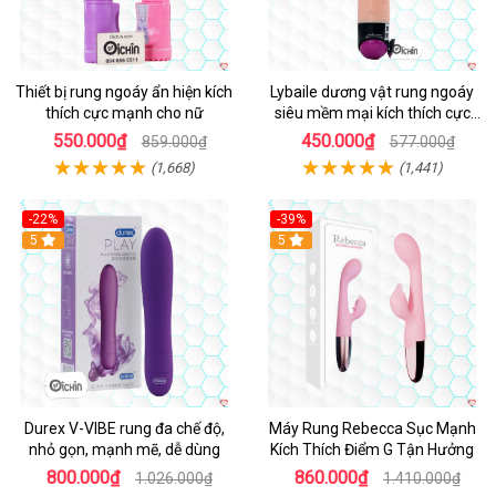
Thiết bị rung ngoáy ẩn hiện kích
Lybaile dương vật rung ngoáy
thích cực mạnh cho nữ
siêu mềm mại kích thích cực
mạnh
550.000₫
450.000₫
859.000₫
577.000₫
(1,668)
(1,441)
-22%
-39%
Hot
5
Hot
5
Durex V-VIBE rung đa chế độ,
Máy Rung Rebecca Sục Mạnh
nhỏ gọn, mạnh mẽ, dễ dùng
Kích Thích Điểm G Tận Hưởng
800.000₫
860.000₫
1.026.000₫
1.410.000₫