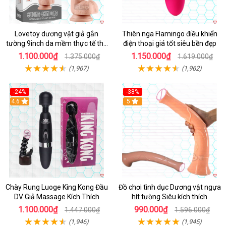
Lovetoy dương vật giả gắn
Thiên nga Flamingo điều khiển
tường 9inch da mềm thực tế thú
điện thoại giá tốt siêu bền đẹp
vị
1.100.000₫
1.150.000₫
1.375.000₫
1.619.000₫
(1,967)
(1,962)
-24%
-38%
4.6
Hot
5
Chày Rung Luoge King Kong Đầu
Đồ chơi tình dục Dương vật ngựa
DV Giả Massage Kích Thích
hít tường Siêu kích thích
1.100.000₫
990.000₫
1.447.000₫
1.596.000₫
(1,946)
(1,945)