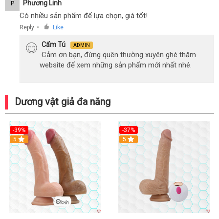
Phương Linh
P
Có nhiều sản phẩm để lựa chọn, giá tốt!
Reply
Like
●
Cẩm Tú
ADMIN
Cảm ơn bạn, đừng quên thường xuyên ghé thăm
website để xem những sản phẩm mới nhất nhé.
Dương vật giả đa năng
-39%
-37%
Hot
5
5