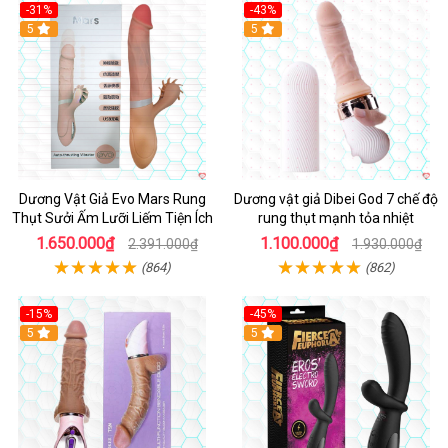
-31%
-43%
5
Hot
5
Dương Vật Giả Evo Mars Rung
Dương vật giả Dibei God 7 chế độ
Thụt Sưởi Ấm Lưỡi Liếm Tiện Ích
rung thụt mạnh tỏa nhiệt
1.650.000₫
1.100.000₫
2.391.000₫
1.930.000₫
(864)
(862)
-15%
-45%
5
5