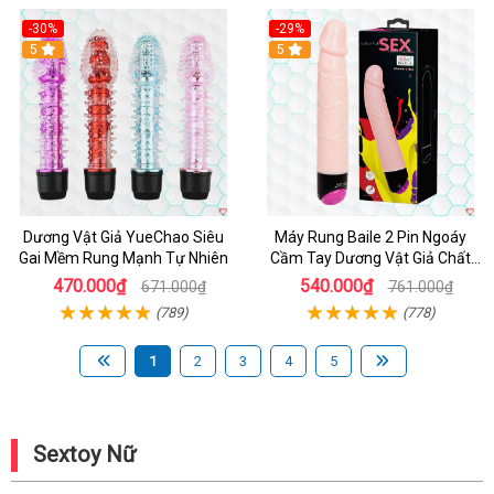
-30%
-29%
Hot
5
Hot
5
Dương Vật Giả YueChao Siêu
Máy Rung Baile 2 Pin Ngoáy
Gai Mềm Rung Mạnh Tự Nhiên
Cầm Tay Dương Vật Giả Chất
Lượng
470.000₫
540.000₫
671.000₫
761.000₫
(789)
(778)
1
2
3
4
5
Sextoy Nữ