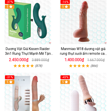
-37%
-16%
Hot
5
Hot
5
Dương Vật Giả Kissen Raider
Manmiao W18 dương vật giả
3in1 Rung Thụt Mạnh Mẽ Tận
rung thụt sưởi ấm remote cao
Hưởng
cấp
2.450.000₫
1.400.000₫
3.889.000₫
1.667.000₫
(878)
(866)
-31%
-43%
5
Hot
5