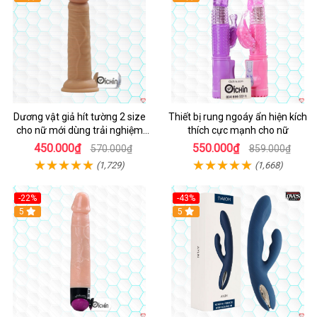
Dương vật giả hít tường 2 size
Thiết bị rung ngoáy ẩn hiện kích
cho nữ mới dùng trải nghiệm
thích cực mạnh cho nữ
thật
450.000₫
550.000₫
570.000₫
859.000₫
(1,729)
(1,668)
-22%
-43%
Hot
5
Hot
5