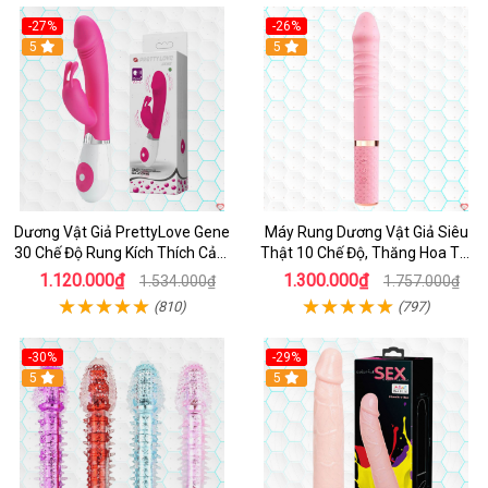
-27%
-26%
Hot
5
Hot
5
Dương Vật Giả PrettyLove Gene
Máy Rung Dương Vật Giả Siêu
30 Chế Độ Rung Kích Thích Cảm
Thật 10 Chế Độ, Thăng Hoa Tối
Biến Âm Thanh
Ưu
1.120.000₫
1.300.000₫
1.534.000₫
1.757.000₫
(810)
(797)
-30%
-29%
Hot
5
Hot
5