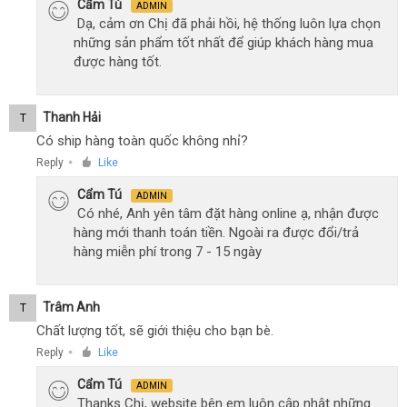
Cẩm Tú
ADMIN
Dạ, cảm ơn Chị đã phải hồi, hệ thống luôn lựa chọn
những sản phẩm tốt nhất để giúp khách hàng mua
được hàng tốt.
Thanh Hải
T
Có ship hàng toàn quốc không nhỉ?
Reply
Like
●
Cẩm Tú
ADMIN
Có nhé, Anh yên tâm đặt hàng online ạ, nhận được
hàng mới thanh toán tiền. Ngoài ra được đổi/trả
hàng miễn phí trong 7 - 15 ngày
Trâm Anh
T
Chất lượng tốt, sẽ giới thiệu cho bạn bè.
Reply
Like
●
Cẩm Tú
ADMIN
Thanks Chị, website bên em luôn cập nhật những