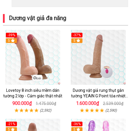
Dương vật giả đa năng
-39%
-37%
Hot
5
5
Lovetoy 8 inch siêu mềm dán
Dương vật giả rung thụt gắn
tường 2 lớp - Cảm giác thật nhất
tường YEAIN G Point tỏa nhiệt
điều khiển từ xa
900.000₫
1.600.000₫
1.475.000₫
2.539.000₫
(2,592)
(2,590)
-21%
-36%
Hot
5
Hot
5