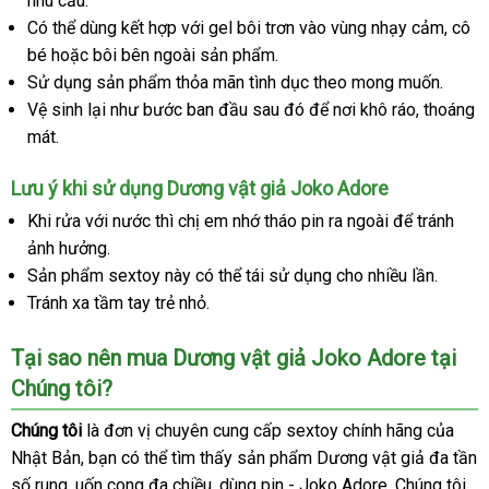
nhu cầu.
Có thể dùng kết hợp
bình
với gel bôi trơn vào vùng nhạy cảm
thươn
, cô
bé
ăn
hoặc bôi bên ngoài sản phẩm.
luận
hiệu
Sử dụng sản phẩm thỏa mãn tình dục theo
trộm
báo
mong muốn.
Vệ sinh lại như bước ban đầu
ở
sau đó
kiểm
để nơi khô ráo
giá
facebook
, thoáng
mát
ở
.
đâu
tra
đâu
tốt
Lưu ý khi sử dụng Dương vật giả Joko Adore
uy
tín
Úc
Khi rửa
lớn
với nước
hàng
thì chị em nhớ tháo pin ra ngoài
đắt
để tránh
ảnh hưởng.
nhái
nhất
Sản phẩm sextoy này
Úc
có thể tái sử dụng cho nhiều lần.
Tránh xa tầm tay trẻ nhỏ.
Tại sao nên mua Dương vật giả Joko Adore tại
Chúng tôi?
Chúng tôi
là đơn vị chuyên cung cấp sextoy chính hãng
hướng
của
Nhật Bản
xách
, bạn
chính
có thể tìm thấy sản phẩm Dương vật giả đa tần
dẫn
số rung
Hàn
, uốn cong đa chiều
tay
hãng
thông
, dùng pin - Joko Adore
bỏ
. Chúng tôi