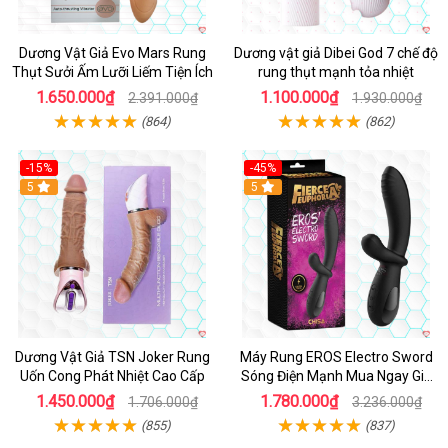
Dương Vật Giả Evo Mars Rung
Dương vật giả Dibei God 7 chế độ
Thụt Sưởi Ấm Lưỡi Liếm Tiện Ích
rung thụt mạnh tỏa nhiệt
1.650.000₫
1.100.000₫
2.391.000₫
1.930.000₫
(864)
(862)
-15%
-45%
5
5
Dương Vật Giả TSN Joker Rung
Máy Rung EROS Electro Sword
Uốn Cong Phát Nhiệt Cao Cấp
Sóng Điện Mạnh Mua Ngay Giá
Tốt
1.450.000₫
1.780.000₫
1.706.000₫
3.236.000₫
(855)
(837)