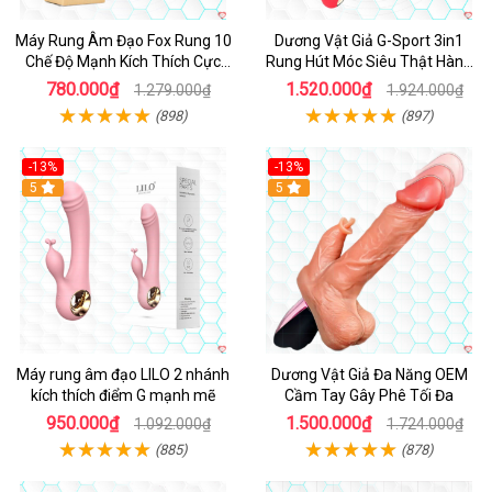
Máy Rung Âm Đạo Fox Rung 10
Dương Vật Giả G-Sport 3in1
Chế Độ Mạnh Kích Thích Cực
Rung Hút Móc Siêu Thật Hàng
Sướng
Hot
780.000₫
1.520.000₫
1.279.000₫
1.924.000₫
(898)
(897)
-13%
-13%
Hot
5
Hot
5
Máy rung âm đạo LILO 2 nhánh
Dương Vật Giả Đa Năng OEM
kích thích điểm G mạnh mẽ
Cầm Tay Gây Phê Tối Đa
950.000₫
1.500.000₫
1.092.000₫
1.724.000₫
(885)
(878)