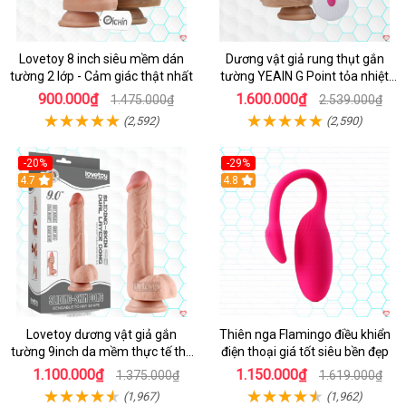
Lovetoy 8 inch siêu mềm dán
Dương vật giả rung thụt gắn
tường 2 lớp - Cảm giác thật nhất
tường YEAIN G Point tỏa nhiệt
điều khiển từ xa
900.000₫
1.600.000₫
1.475.000₫
2.539.000₫
(2,592)
(2,590)
-20%
-29%
Hot
4.7
Hot
4.8
Lovetoy dương vật giả gắn
Thiên nga Flamingo điều khiển
tường 9inch da mềm thực tế thú
điện thoại giá tốt siêu bền đẹp
vị
1.100.000₫
1.150.000₫
1.375.000₫
1.619.000₫
(1,967)
(1,962)