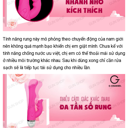
Tính năng rung này mô phỏng theo chuyển động
phân
của nam giới
Dương
nên không
vật
kho
quá mạnh bạo khiến chị em giật mình
dễ
. Chưa kể
phối
so
với
giả
tính năng chống nước ưu việt
hàng
có
, chị em
đổi
có thể thoải mái sử dụng
dàng
sánh
Joko
ở nhiều môi trường khác nhau
nên
giá
. Sau khi dùng xong chỉ cần rửa
trả
Adore
sạch
nhận
sẽ là tiếp tục tái sử dụng cho nhiều lần.
chọn
bán
chính
hàng
hãng
cao
cấp
tại
gunshop.vn