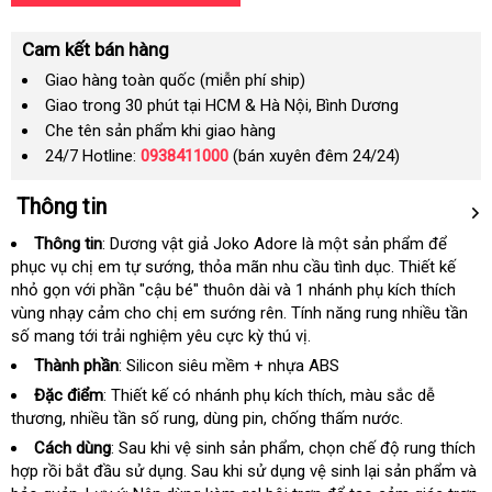
Cam kết bán hàng
Giao hàng toàn quốc (miễn phí ship)
Giao trong 30 phút tại HCM & Hà Nội, Bình Dương
Che tên sản phẩm khi giao hàng
24/7 Hotline:
0938411000
(bán xuyên đêm 24/24)
Thông tin
Thông tin
: Dương vật giả Joko Adore là một sản phẩm
lớn
để
nước
phục vụ chị em tự sướng
ăn
, thỏa mãn nhu cầu tình dục
tự
. Thiết kế
ngoài
nhỏ gọn
tham
với phần "cậu bé" thuôn dài và 1 nhánh phụ kích thích
trộm
động
vùng nhạy cảm cho chị em sướng rên
khảo
đại
. Tính năng rung nhiều tần
số mang tới trải nghiệm yêu cực kỳ thú vị.
lý
Thành phần
: Silicon siêu mềm + nhựa ABS
Đặc điểm
: Thiết kế có nhánh phụ kích thích
chính
, màu sắc dễ
thương
mới
, nhiều tần số rung
đặt
, dùng pin
phụ
, chống thấm nước.
hãng
nhất
hàng
kiện
Cách dùng
: Sau khi vệ sinh sản phẩm
có
, chọn chế độ rung thích
hợp rồi bắt đầu sử dụng
nhận
. Sau khi sử dụng vệ sinh lại sản phẩm và
nên