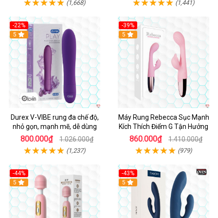
(1,668)
(1,441)
-22%
-39%
Hot
5
Hot
5
Durex V-VIBE rung đa chế độ,
Máy Rung Rebecca Sục Mạnh
nhỏ gọn, mạnh mẽ, dễ dùng
Kích Thích Điểm G Tận Hưởng
800.000₫
860.000₫
1.026.000₫
1.410.000₫
(1,237)
(979)
-44%
-43%
Hot
5
Hot
5