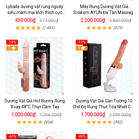
Lybaile dương vật rung ngoáy
Máy Rung Dương Vật Giả
siêu mềm mại kích thích cực
Svakom AYLIN Đa Tần Massage
mạnh
Sướng
450.000₫
2.200.000₫
577.000₫
3.860.000₫
(1,441)
(975)
-18%
-19%
Hot
5
Hot
5
Dương Vật Giả Hot Bunny Rung
Dương Vật Giả Gắn Tường 10
Xoay 48°C Thụt Cầm Tay
Chế Độ Rung Thụt Tỏa Nhiệt Cao
Cấp
1.030.000₫
1.700.000₫
1.256.000₫
2.099.000₫
(954)
(942)
-43%
-45%