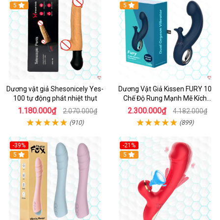
5
Hot
5
Dương vật giả Shesonicely Yes-
Dương Vật Giả Kissen FURY 10
100 tự động phát nhiệt thụt
Chế Độ Rung Mạnh Mẽ Kích
Thích
1.180.000₫
2.300.000₫
2.070.000₫
4.182.000₫
(910)
(899)
-39%
-21%
Hot
5
Hot
5