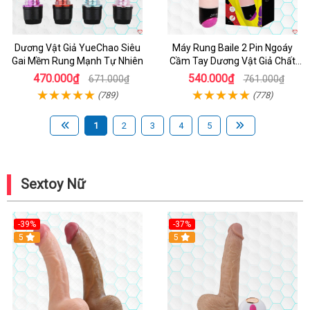
Dương Vật Giả YueChao Siêu
Máy Rung Baile 2 Pin Ngoáy
Gai Mềm Rung Mạnh Tự Nhiên
Cầm Tay Dương Vật Giả Chất
Lượng
470.000₫
540.000₫
671.000₫
761.000₫
(789)
(778)
1
2
3
4
5
Sextoy Nữ
-39%
-37%
Hot
5
5