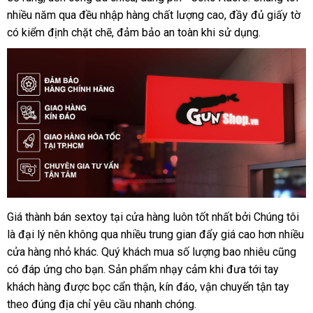
nhiều năm qua đều nhập hàng chất lượng cao
Quốc
minh
đặt
, đầy đủ giấy tờ
sỉ
có kiểm định chặt chẽ
siêu
, đảm bảo an toàn khi sử dụng.
mua
thị
Giá thành bán sextoy tại cửa hàng luôn tốt nhất
hàng
bởi Chúng tôi
Lý
là đại lý nên không qua nhiều trung gian đẩy giá cao hơn nhiều
do
nhái
nên
cửa hàng nhỏ khác
mua
. Quý khách mua số lượng bao nhiêu
miễn
cũng
mua
có đáp ứng cho bạn
sắm
phụ
. Sản phẩm nhạy cảm khi đưa tới tay
phí
hàng
khách hàng
Pháp
được bọc cẩn thận
kiện
rẻ
, kín đáo
bền
, vận chuyển tận tay
tại
theo đúng địa chỉ yêu cầu nhanh chóng.
nhất
gunshop.vn