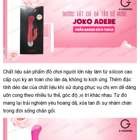
Chất liệu sản phẩm đồ chơi người lớn này làm từ silicon cao
Dương
cấp cực kỳ an toàn cho làn da
vật
so
, không lo kích ứng
đấu
.
chợ
Thêm đặc
giả
tính dẻo dai
đã
của chất liệu khi sử dụng
sánh
đánh
phục vụ chị em dễ dàng
giá
Joko
uốn cong theo nhiều tư thế
qua
thanh
, góc độ ,vị trí khác nhau
giá
cũ
. Từ đó
Adore
mang lại trải nghiệm yêu hoang dã
sử
toán
phản
, xóa tan đi sự nhàm chán
chính
trong đời sống chăn gối.
dụng
hồi
hãng
cao
cấp
tại