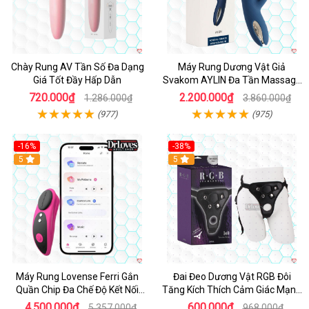
Chày Rung AV Tần Số Đa Dạng
Máy Rung Dương Vật Giả
Giá Tốt Đầy Hấp Dẫn
Svakom AYLIN Đa Tần Massage
Sướng
720.000₫
2.200.000₫
1.286.000₫
3.860.000₫
(977)
(975)
-16%
-38%
Hot
5
Hot
5
Máy Rung Lovense Ferri Gắn
Đai Đeo Dương Vật RGB Đôi
Quần Chip Đa Chế Độ Kết Nối
Tăng Kích Thích Cảm Giác Mạnh
App
Mẽ
4.500.000₫
600.000₫
5.357.000₫
968.000₫