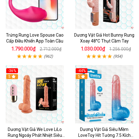
Trứng Rung Love Spouse Cao
Dương Vật Giả Hot Bunny Rung
Cấp Điều Khiển App Toàn Cầu
Xoay 48°C Thụt Cầm Tay
1.790.000₫
1.030.000₫
2.712.000₫
1.256.000₫
(962)
(954)
-36%
-44%
5
Hot
5
Dương Vật Giả We Love LiLo
Dương Vật Giả Siêu Mềm
Rung Ngoáy Phát Nhiệt Siêu
LoveToy Hít Tường 7.5 Kích