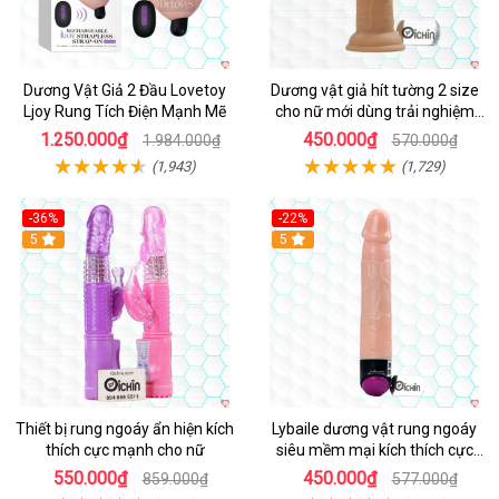
Dương Vật Giả 2 Đầu Lovetoy
Dương vật giả hít tường 2 size
Ljoy Rung Tích Điện Mạnh Mẽ
cho nữ mới dùng trải nghiệm
thật
1.250.000₫
450.000₫
1.984.000₫
570.000₫
(1,943)
(1,729)
-36%
-22%
Hot
5
Hot
5
Thiết bị rung ngoáy ẩn hiện kích
Lybaile dương vật rung ngoáy
thích cực mạnh cho nữ
siêu mềm mại kích thích cực
mạnh
550.000₫
450.000₫
859.000₫
577.000₫