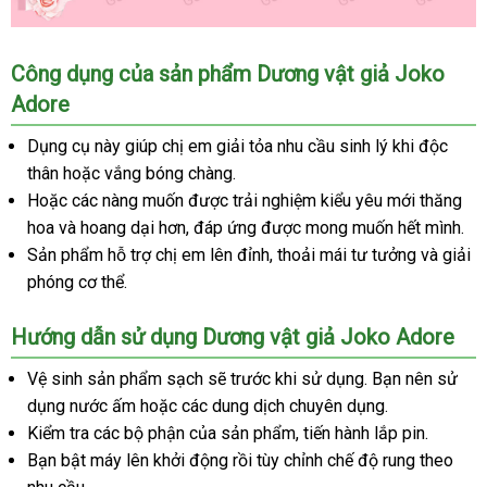
Dương
Công dụng
chính
của sản phẩm Dương vật giả Joko
vật
Adore
hãng
giả
Joko
Dụng cụ này giúp chị em giải tỏa nhu cầu sinh lý khi độc
Adore
thân
nhập
hoặc vắng bóng chàng.
chính
Hoặc
hàng
bảo
các nàng muốn
nhận
được trải nghiệm kiểu yêu mới thăng
hãng
cao
hoa
showroom
và hoang dại hơn
hành
dễ
, đáp ứng
hàng
lớn
được
giảm
mong muốn hết mình.
cấp
Sản phẩm hỗ trợ chị em lên đỉnh
dàng
vận
, thoải mái tư tưởng
giá
mới
và giải
tại
phóng cơ thể.
chuyển
nhất
gunshop.vn
Hướng dẫn sử dụng Dương vật giả Joko Adore
Vệ sinh sản phẩm sạch
tổng
sẽ trước khi sử dụng
chính
. Bạn nên sử
dụng nước ấm
cũ
hoặc
xưởng
các dung dịch chuyên dụng.
hợp
hãng
Kiểm tra
bỏ
các bộ phận
xuất
của sản phẩm
đặt
, tiến hành lắp pin.
Bạn bật máy lên khởi động rồi tùy chỉnh chế độ rung theo
sỉ
xứ
hàng