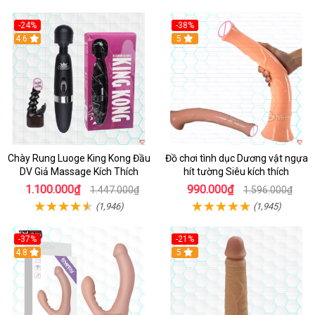
-24%
-38%
4.6
Hot
5
Chày Rung Luoge King Kong Đầu
Đồ chơi tình dục Dương vật ngựa
DV Giả Massage Kích Thích
hít tường Siêu kích thích
1.100.000₫
990.000₫
1.447.000₫
1.596.000₫
(1,946)
(1,945)
-37%
-21%
Hot
4.8
Hot
5