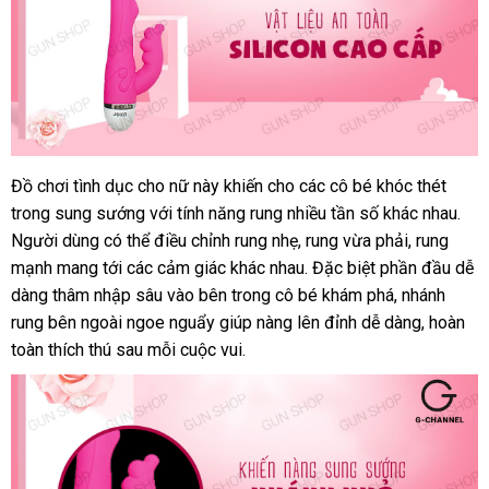
gunshop.vn
Đồ chơi tình dục cho nữ này khiến cho
nơi
các cô bé khóc thét
Dương
trong sung sướng
vật
Lazada
với tính năng rung nhiều tần số khác nhau
nào
trun
.
giả
Người dùng
kho
có thể điều chỉnh rung nhẹ
tổng
, rung vừa phải
qua
, rung
tâm
Joko
mạnh mang tới
hàng
chợ
các cảm giác khác nhau
hợp
giá
.
có
Đặc biệt phần đầu dễ
app
Adore
dàng thâm nhập sâu vào bên trong cô bé khám phá
sỉ
nên
tư
, nhánh
chính
rung bên ngoài ngoe nguẩy giúp nàng lên đỉnh dễ dàng
chọn
vấn
đã
, hoàn
hãng
toàn thích thú sau mỗi cuộc vui.
qua
cao
sử
cấp
dụng
tại
gunshop.vn