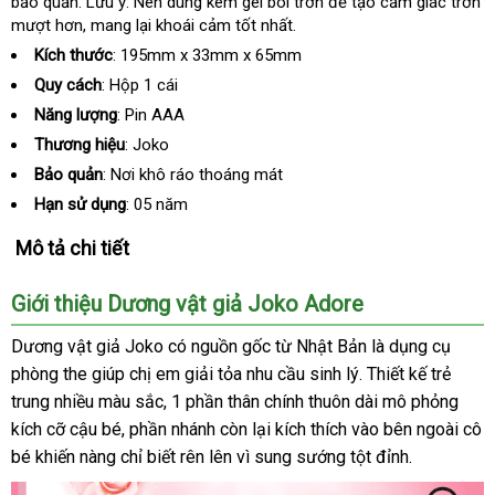
bảo quản
địa
. Lưu ý: Nên dùng kèm gel bôi trơn
xét
mua
vận
để tạo cảm giác trơn
mượt hơn
chỉ
bình
, mang lại khoái cảm tốt nhất.
chuyển
luận
Kích thước
: 195mm x 33mm x 65mm
Quy cách
: Hộp 1 cái
Năng lượng
: Pin AAA
Thương hiệu
: Joko
Bảo quản
: Nơi khô ráo thoáng mát
Hạn sử dụng
: 05 năm
Mô tả chi tiết
Giới thiệu Dương vật giả Joko Adore
Dương vật giả Joko có nguồn gốc từ Nhật Bản là dụng cụ
phòng the giúp chị em giải tỏa nhu cầu sinh lý
thảo
. Thiết kế trẻ
trung nhiều màu sắc
thế
, 1 phần thân chính thuôn dài mô phỏng
luận
kích cỡ cậu bé
Pháp
, phần nhánh còn lại kích thích vào bên ngoài cô
giới
bé khiến nàng chỉ biết rên lên vì sung sướng tột đỉnh.