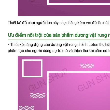
Thiết kế đồ chơi người lớn này nhẹ nhàng kèm
so
với đó là chút
Dương
vật
sánh
2
Ưu điểm nổi trội
Nhật
của sản phẩm dương vật rung 
đầu
Bản
- Thiết kế năng động
khuyến
của dương vật rung nhánh Leten thu hú
rung
Leten
phẩm tạo cho người dùng sự tò mò
mãi
dịch
và thích thú khi cầm nó t
Mashimaro
vụ