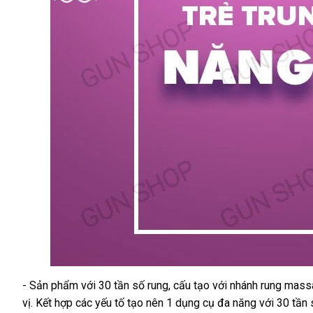
- Sản phẩm
kho
với 30 tần số rung
hàng
, cấu tạo
bảo
với nhánh rung mas
Dương
vị
vật
phân
. Kết hợp
siêu
các yếu tố tạo nên 1 dụng cụ đa năng
hàng
nhái
hành
amazon
với 30 tần