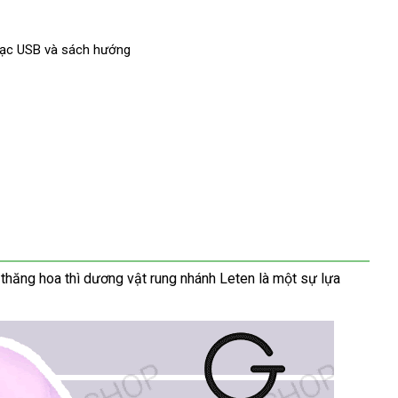
hàng
sạc USB và sách hướng
” thăng hoa
Pháp
thì dương vật rung nhánh Leten là một sự lựa