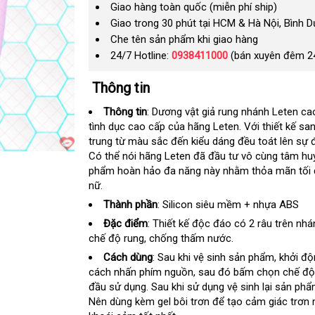
Giao hàng toàn quốc (miễn phí ship)
Giao trong 30 phút tại HCM & Hà Nội, Bình 
Che tên sản phẩm khi giao hàng
24/7 Hotline:
0938411000
(bán xuyên đêm 2
Thông tin
Thông tin
:
Dương vật giả rung nhánh Leten cao
tình dục cao cấp
báo
của hãng Leten
hỗ
. Với thiết kế sa
trung từ màu sắc đến kiểu dáng đều toát lên sự
giá
trợ
Có thể nói hãng Leten đã đầu tư vô cùng tâm hu
phẩm hoàn hảo đa năng này
thảo
nhằm thỏa mãn tối 
nữ.
luận
Thành phần
:
Silicon siêu mềm + nhựa ABS
Đặc điểm
:
Thiết kế độc đáo có 2 râu trên nhá
chế độ rung
mua
, chống thấm nước.
hàng
Cách dùng
:
Sau khi vệ sinh sản phẩm
online
, khởi đ
cách nhấn phím nguồn
vệ
, sau đó bấm chọn chế độ 
đầu sử dụng
ở
. Sau khi sử dụng vệ sinh lại sản ph
sinh
Nên dùng kèm gel bôi trơn
đâu
theo
để tạo cảm giác trơn