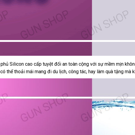
 phủ Silicon cao cấp
hướng
tuyệt đối an toàn cộng
thương
với sự mềm mịn khôn
g
chiết
có thể thoải mái mang đi du lịch
dẫn
facebook
, công tác
cũ
, hay làm quà tặng
hiệu
mới
mà k
khấu
nhất