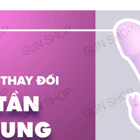
sỉ
nơi