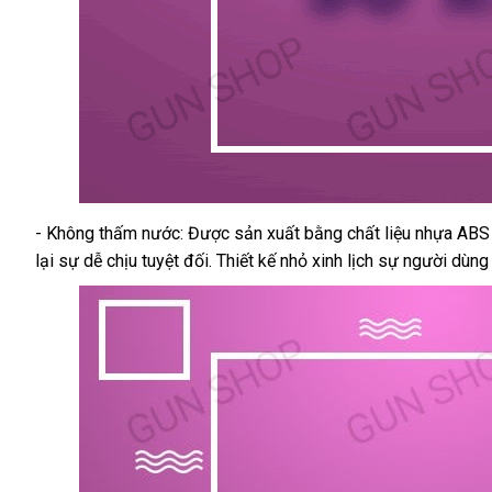
- Không thấm nước: Được sản xuất bằng chất liệu nhựa ABS
Dương
lại sự dễ chịu
vật
Trung
tuyệt đối
giảm
. Thiết kế nhỏ xinh lịch sự người dùn
2
Quốc
giá
đầu
rung
Leten
Mashimaro