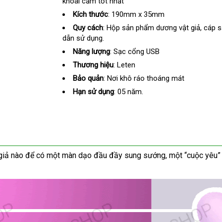
khoái cảm tốt nhất
uy
yêu
tín
cầu
Kích thước
:
190mm x 35mm
Quy cách
:
Hộp sản phẩm dương vật giả
ăn
, cáp 
dẫn sử dụng.
trộm
Năng lượng
:
Sạc cổng USB
Thương hiệu
:
Leten
Bảo quản
:
Nơi khô ráo thoáng mát
Hạn sử dụng
:
05 năm.
giả nào
gần
để có một màn dạo đầu đầy sung sướng
giá
, một “cuộc yêu
nhất
bán