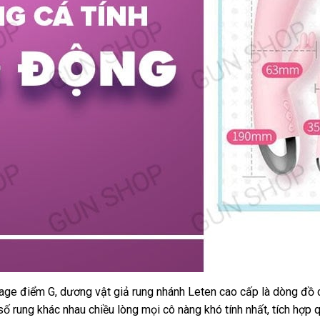
sage điểm G
thảo
, dương vật giả rung nhánh Leten cao cấp là dòng đồ
 số rung khác nhau chiều lòng
luận
giá
mọi cô nàng khó tính nhất
tận
, tích hợp