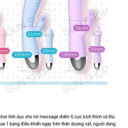
 chơi tình dục cho nữ massage điểm G cực kích thích
giá
và thú
 qua 1 bảng điều khiển ngay trên thân dương vật
nhập
, người dùng
sỉ
mua