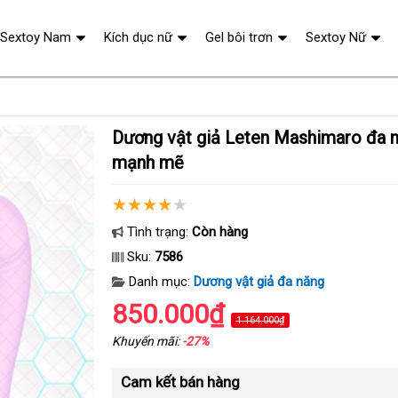
Sextoy Nam
Kích dục nữ
Gel bôi trơn
Sextoy Nữ
Dương vật giả Leten Mashimaro đa năng, kích thích
mạnh mẽ
Tình trạng:
Còn hàng
Sku:
7586
Danh mục:
Dương vật giả đa năng
850.000₫
1.164.000₫
Khuyến mãi:
-27%
Cam kết bán hàng