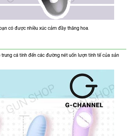
 bạn có
voucher
được nhiều xúc cảm đầy thăng hoa.
ẻ trung cá tính đến
hàng
các đường nét uốn lượn tính tế
thanh
của sản
Hiệu
toán