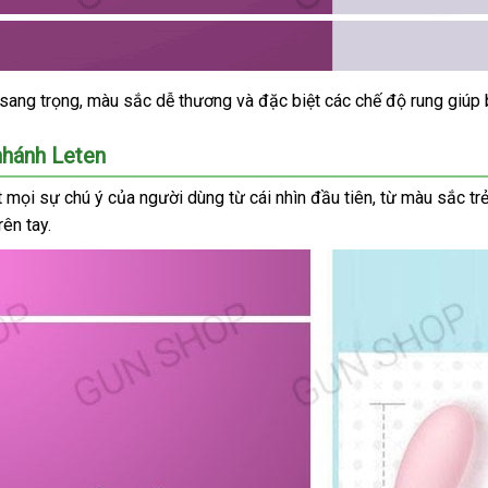
 sang trọng
nơi
, màu sắc dễ thương
Úc
và
link
đặc biệt
nội
các chế độ rung giúp
bán
web
địa
nhánh Leten
t
bình
mọi sự chú ý
nơi
của người dùng từ cái nhìn đầu tiên
ở
, từ màu sắc tr
rên tay.
luận
nào
đâu
uy
tín