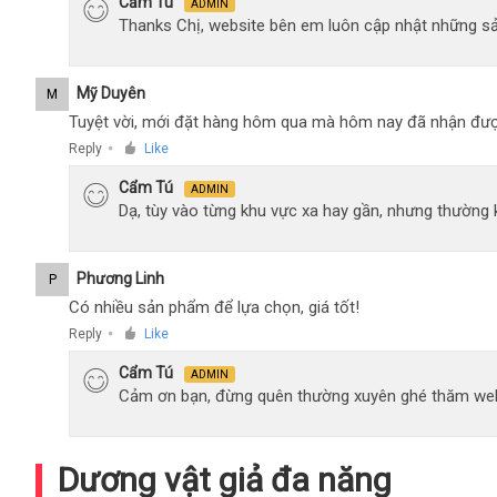
Cẩm Tú
ADMIN
Thanks Chị, website bên em luôn cập nhật những sả
Mỹ Duyên
M
Tuyệt vời, mới đặt hàng hôm qua mà hôm nay đã nhận đượ
Reply
Like
●
Cẩm Tú
ADMIN
Dạ, tùy vào từng khu vực xa hay gần, nhưng thường
Phương Linh
P
Có nhiều sản phẩm để lựa chọn, giá tốt!
Reply
Like
●
Cẩm Tú
ADMIN
Cảm ơn bạn, đừng quên thường xuyên ghé thăm web
Dương vật giả đa năng