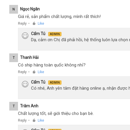
Ngọc Ngân
N
Giá rẻ, sản phẩm chất lượng, mình rất thích!
Reply
Like
●
Cẩm Tú
ADMIN
Dạ, cảm ơn Chị đã phải hồi, hệ thống luôn lựa chọ
Thanh Hải
T
Có ship hàng toàn quốc không nhỉ?
Reply
Like
●
Cẩm Tú
ADMIN
Có nhé, Anh yên tâm đặt hàng online ạ, nhận được h
Trâm Anh
T
Chất lượng tốt, sẽ giới thiệu cho bạn bè.
Reply
Like
●