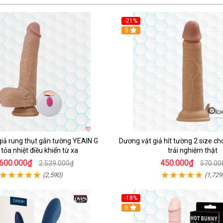
-21%
Hot
5
iả rung thụt gắn tường YEAIN G
Dương vật giả hít tường 2 size c
 tỏa nhiệt điều khiển từ xa
trải nghiệm thật
.600.000₫
450.000₫
2.539.000₫
570.00
(2,590)
(1,729
-18%
Hot
5