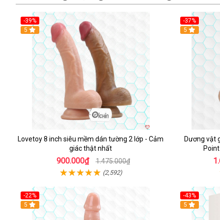
-39%
-37%
Hot
5
5
Lovetoy 8 inch siêu mềm dán tường 2 lớp - Cảm
Dương vật g
giác thật nhất
Point
900.000₫
1
1.475.000₫
(2,592)
-22%
-43%
Hot
5
Hot
5