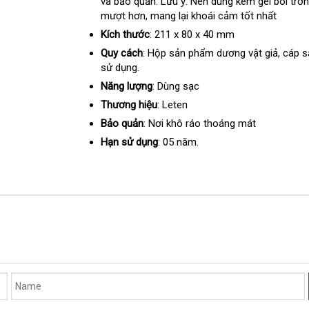
và bảo quản
cửa
. Lưu ý: Nên dùng kèm gel bôi trơ
chỉ
mượt hơn
nơi
, mang lại khoái cảm tốt nhất
hàng
bán
Kích thước
: 211 x 80 x 40 mm
Quy cách
: Hộp sản phẩm dương vật giả
lắp
, cáp 
sử dụng.
đặt
Năng lượng
: Dùng sạc
Thương hiệu
: Leten
Bảo quản
: Nơi khô ráo thoáng mát
Hạn sử dụng
: 05 năm.