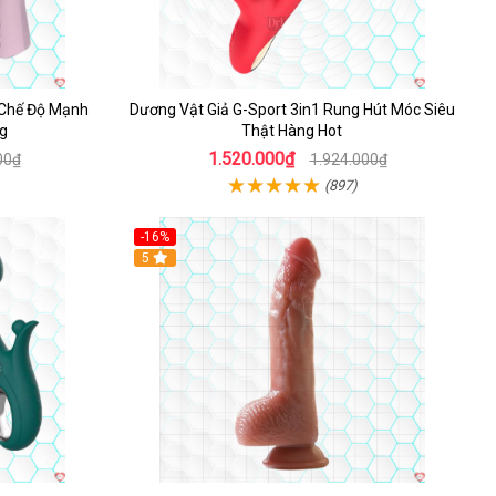
 Chế Độ Mạnh
Dương Vật Giả G-Sport 3in1 Rung Hút Móc Siêu
ng
Thật Hàng Hot
1.520.000₫
00₫
1.924.000₫
(897)
-16%
Hot
5