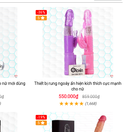
-36%
Hot
5
ho nữ mới dùng
Thiết bị rung ngoáy ẩn hiện kích thích cực mạnh
cho nữ
550.000₫
0₫
859.000₫
)
(1,668)
-19%
Hot
5