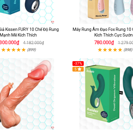
Giả Kissen FURY 10 Chế Độ Rung
Máy Rung Âm Đạo Fox Rung 10
Mạnh Mẽ Kích Thích
Kích Thích Cực Sướ
.300.000₫
780.000₫
4.182.000₫
1.279.0
(899)
(898)
-37%
Hot
5