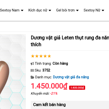
Sextoy Nam
Kích dục nữ
Gel bôi trơn
Sextoy Nữ
Dương vật giả Leten thụt rung đa năng liếm hút kích
thích
Tình trạng:
Còn hàng
Sku:
3752
Danh mục:
Dương vật giả đa năng
1.450.000₫
1.835.000₫
Khuyến mãi:
-21%
Cam kết bán hàng