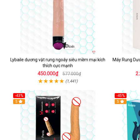
Lybaile dương vật rung ngoáy siêu mềm mại kích
Máy Rung Dươ
thích cực mạnh
450.000₫
2
577.000₫
(1,441)
-43%
-45%
5
Hot
5