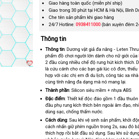
Giao hàng toàn quốc (miễn phí ship)
Giao trong 30 phút tại HCM & Hà Nội, Bình 
Che tên sản phẩm khi giao hàng
24/7 Hotline:
0938411000
(bán xuyên đêm 2
Thông tin
Thông tin
: Dương vật giả đa năng - Leten Thru
phẩm đồ chơi người lớn dành cho nữ giới
hỗ
của
2 đầu cùng nhiều chế độ rung hút kích thích
trợ
fa
. 
là cứu cánh cho
đăng
các bạn gái lúc cô đơn
giá
, thiếu
hợp
sử
với
có
các chị em đi du lịch
ký
đổi
, công tác xa nh
rẻ
cùng tính năng đa dạng
dụng
nên
nhập
mà nó mang lại.
trả
mua
khẩu
Thành phần
: Silicon siêu mềm + nhựa ABS
Đặc điểm
: Thiết kế độc đáo gồm 1 đầu thuôn 
đầu phụ rung kích thích bên ngoài âm đạo
xuấ
, nh
dùng sạc
ở
, chống thấm nước.
khẩ
đâu
Cách dùng
: Sau khi vệ sinh sản phẩm
amazon
, khởi đ
cách nhấn giữ phím nguồn trong 2s
to
,
hàng
sau đó b
thích hợp rồi bắt đầu sử dụng
địa
. Sau khi sử dụn
nhái