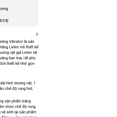
Dương
4/24)
sting Vibrator
là sản
 hãng Leten
tổng
với thiết kế
cebook
Dương vật giả Leten
hợp
qua
sẽ
 vắng bạn trai
hướng
,
lắp
rất phù
app
à
siêu
bởi thiết kế nhỏ gọn
dẫn
đặt
thị
dài hình dương vật
đăng
, 1
t
iều chế độ rung hút
ký
hàng
,
u
Hiệu
ộng sản phẩm bằng
ấm chọn chế độ rung
g vệ sinh lại sản phẩm
tổng