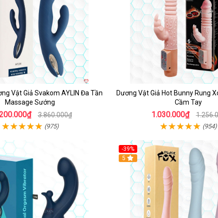
ng Vật Giả Svakom AYLIN Đa Tần
Dương Vật Giả Hot Bunny Rung X
Massage Sướng
Cầm Tay
.200.000₫
1.030.000₫
3.860.000₫
1.256.
(975)
(954)
-39%
Hot
5