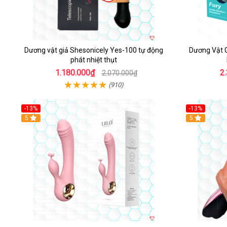
Dương vật giả Shesonicely Yes-100 tự động
Dương Vật 
phát nhiệt thụt
1.180.000₫
2
2.070.000₫
(910)
-13%
-13%
Hot
5
Hot
5