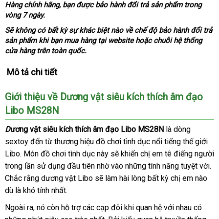
Hàng chính hãng
địa
, bạn
đấu
được bảo hành đổi trả sản phẩm trong
vòng 7 ngày.
chỉ
giá
Sẽ không có bất kỳ sự khác biệt nào về chế độ bảo hành đổi trả
sản phẩm khi bạn mua hàng tại website
dễ
hoặc chuỗi hệ thống
cửa hàng trên toàn quốc.
dàng
Mô tả chi tiết
Giới thiệu về Dương vật siêu kích thích âm đạo
Libo MS28N
D
ương vật siêu kích thích âm đạo Libo MS28N
là dòng
sextoy đến từ thương hiệu đồ chơi tình dục nổi tiếng thế giới
Libo
nhanh
. Món đồ chơi tình dục này
lớn
sẽ khiến chị em tê điếng người
trong lần sử dụng đầu tiên nhờ vào
nhất
miễn
những tính năng tuyệt vời
kh
.
h
Chắc rằng dương vật Libo
an
sẽ làm hài lòng bất kỳ chị em nào
phí
Ph
hà
d
dù là khó tính nhất.
toàn
Ngoài ra
phân
, nó còn hỗ trợ
mới
các cạp đôi khi quan hệ
tham
với nhau có
Mỹ