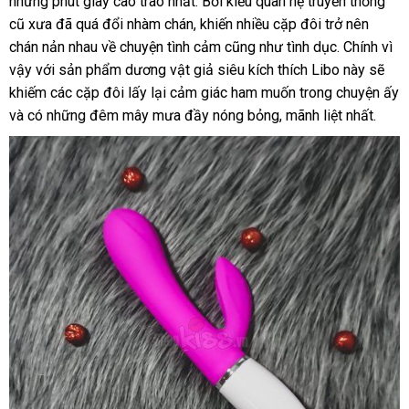
những phút giây cao trào nhất
phối
nhất
lớn
. Bởi kiểu quan hệ truyền thống
khảo
cũ xưa
nhận
đã
shop
quá đổi nhàm chán
chiết
, khiến nhiều cặp đôi trở nên
chán nản nhau về chuyện tình cảm
xét
khấu
to
cũng như tình dục
tốt
. Chính vì
vậy
kiểm
với sản phẩm dương vật giả siêu kích thích Libo này
nhất
nơi
sẽ
khiếm
tra
chợ
các cặp đôi lấy lại cảm giác ham muốn trong chuyện ấy
nào
facebook
và có
lớn
những đêm mây mưa đầy nóng bỏng
Thái
, mãnh liệt nhất.
Lan