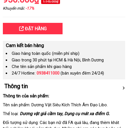
1.145.000₫
Khuyến mãi:
-17%
ĐẶT HÀNG
Cam kết bán hàng
Giao hàng toàn quốc (miễn phí ship)
Giao trong 30 phút tại HCM & Hà Nội, Bình Dương
Che tên sản phẩm khi giao hàng
24/7 Hotline:
0938411000
(bán xuyên đêm 24/24)
Thông tin
Thông tin
đắt
của sản phẩm:
nhất
Tên sản phẩm: Dương Vật Siêu Kích Thích Âm Đạo Libo.
Thể loại:
Dương vật giả cầm tay
phụ
, Dụng cụ mát xa điểm G.
kiện
Đối tượng sử dụng: Các bạn nữ
lấy
đã FA
shopee
quá lâu
chính
, đang thèm khát