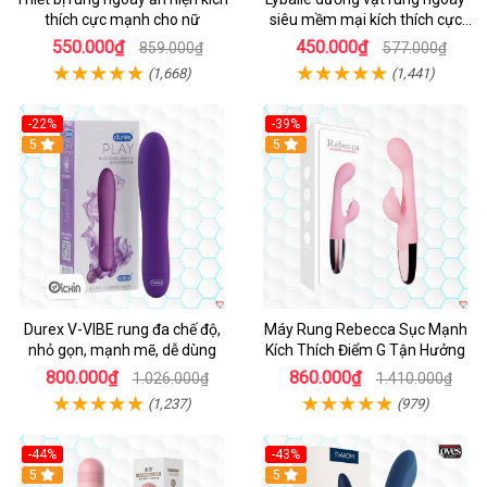
thích cực mạnh cho nữ
siêu mềm mại kích thích cực
mạnh
550.000₫
450.000₫
859.000₫
577.000₫
(1,668)
(1,441)
-22%
-39%
Hot
5
Hot
5
Durex V-VIBE rung đa chế độ,
Máy Rung Rebecca Sục Mạnh
nhỏ gọn, mạnh mẽ, dễ dùng
Kích Thích Điểm G Tận Hưởng
800.000₫
860.000₫
1.026.000₫
1.410.000₫
(1,237)
(979)
-44%
-43%
Hot
5
Hot
5