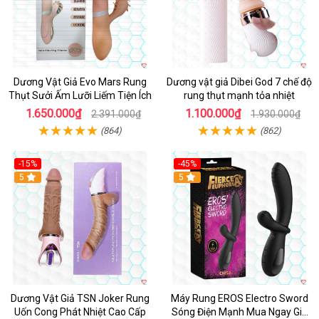
Dương Vật Giả Evo Mars Rung
Dương vật giả Dibei God 7 chế độ
Thụt Sưởi Ấm Lưỡi Liếm Tiện Ích
rung thụt mạnh tỏa nhiệt
1.650.000₫
1.100.000₫
2.391.000₫
1.930.000₫
(864)
(862)
-15%
-45%
5
5
Dương Vật Giả TSN Joker Rung
Máy Rung EROS Electro Sword
Uốn Cong Phát Nhiệt Cao Cấp
Sóng Điện Mạnh Mua Ngay Giá