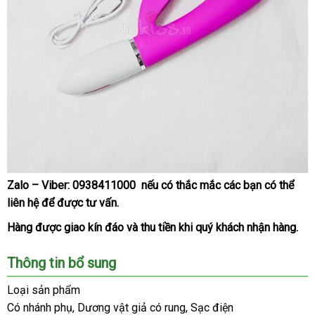
Zalo – Viber:
0938411000
mua
nếu có thắc mắc
thông
các bạn
thông
có thể
Dương
liên hệ
facebook
để
thống
được tư vấn.
hàng
minh
minh
vật
kê
siêu
Hàng
bình
được giao kín đáo
cũ
và thu tiền khi quý khách nhận hàng.
kích
luận
thích
Thông tin bổ sung
âm
đạo
Loại sản phẩm
Libo
Có nhánh phụ
sử
, Dương vật giả có rung
đã
, Sạc điện