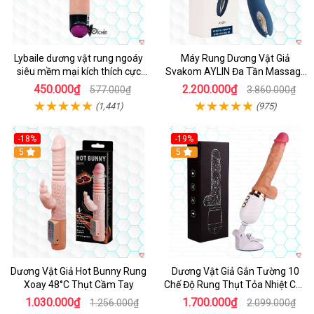
Lybaile dương vật rung ngoáy
Máy Rung Dương Vật Giả
siêu mềm mại kích thích cực
Svakom AYLIN Đa Tần Massage
mạnh
Sướng
450.000₫
2.200.000₫
577.000₫
3.860.000₫
(1,441)
(975)
-18%
-19%
Hot
5
Hot
5
Dương Vật Giả Hot Bunny Rung
Dương Vật Giả Gắn Tường 10
Xoay 48°C Thụt Cầm Tay
Chế Độ Rung Thụt Tỏa Nhiệt Cao
Cấp
1.030.000₫
1.700.000₫
1.256.000₫
2.099.000₫