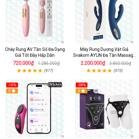
Chày Rung AV Tần Số Đa Dạng
Máy Rung Dương Vật Giả
Giá Tốt Đầy Hấp Dẫn
Svakom AYLIN Đa Tần Massage
Sướng
720.000₫
2.200.000₫
1.286.000₫
3.860.000₫
(977)
(975)
-16%
-38%
Hot
5
Hot
5