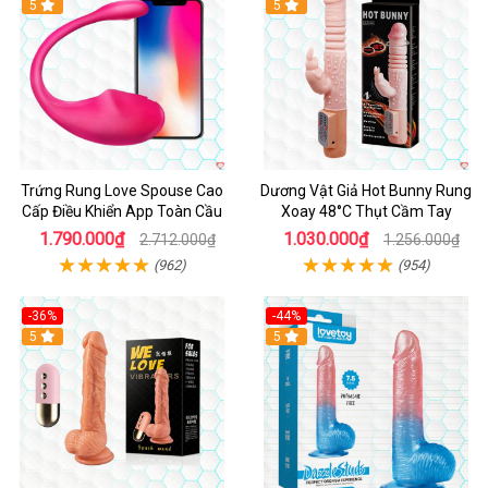
5
Hot
5
Trứng Rung Love Spouse Cao
Dương Vật Giả Hot Bunny Rung
Cấp Điều Khiển App Toàn Cầu
Xoay 48°C Thụt Cầm Tay
1.790.000₫
1.030.000₫
2.712.000₫
1.256.000₫
(962)
(954)
-36%
-44%
5
Hot
5