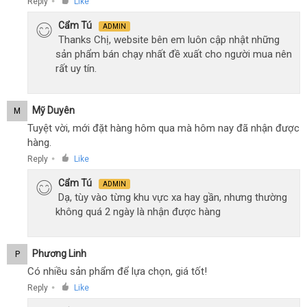
Reply
Like
●
Cẩm Tú
ADMIN
Thanks Chị, website bên em luôn cập nhật những
sản phẩm bán chạy nhất đề xuất cho người mua nên
rất uy tín.
Mỹ Duyên
M
Tuyệt vời, mới đặt hàng hôm qua mà hôm nay đã nhận được
hàng.
Reply
Like
●
Cẩm Tú
ADMIN
Dạ, tùy vào từng khu vực xa hay gần, nhưng thường
không quá 2 ngày là nhận được hàng
Phương Linh
P
Có nhiều sản phẩm để lựa chọn, giá tốt!
Reply
Like
●