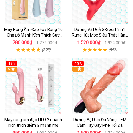
Máy Rung Âm Đạo Fox Rung 10
Dương Vật Giả G-Sport 3in1
Chế Độ Mạnh Kích Thích Cực
Rung Hút Móc Siêu Thật Hàng
Sướng
Hot
780.000₫
1.520.000₫
1.279.000₫
1.924.000₫
(898)
(897)
-13%
-13%
Hot
5
Hot
5
Máy rung âm đạo LILO 2 nhánh
Dương Vật Giả Đa Năng OEM
kích thích điểm G mạnh mẽ
Cầm Tay Gây Phê Tối Đa
950.000₫
1.500.000₫
1.092.000₫
1.724.000₫