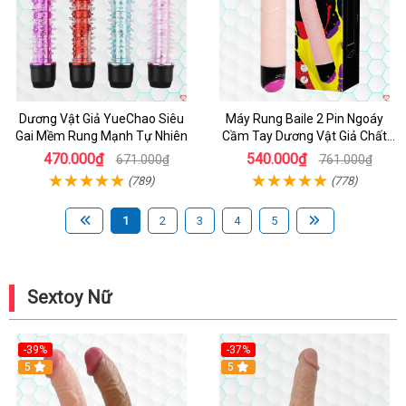
Dương Vật Giả YueChao Siêu
Máy Rung Baile 2 Pin Ngoáy
Gai Mềm Rung Mạnh Tự Nhiên
Cầm Tay Dương Vật Giả Chất
Lượng
470.000₫
540.000₫
671.000₫
761.000₫
(789)
(778)
1
2
3
4
5
Sextoy Nữ
-39%
-37%
Hot
5
5