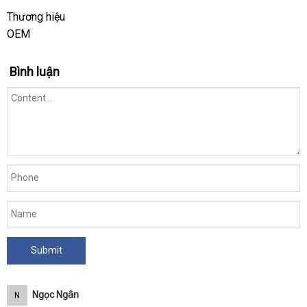
MS28N
dụng
qua
Thương hiệu
tại
sử
Website.vn
OEM
dụng
Bình luận
Ngọc Ngân
N