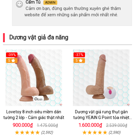
Cẩm Tú
ADMIN
Cảm ơn bạn, đừng quên thường xuyên ghé thăm
website để xem những sản phẩm mới nhất nhé.
Dương vật giả đa năng
-39%
-37%
Hot
5
5
Lovetoy 8 inch siêu mềm dán
Dương vật giả rung thụt gắn
tường 2 lớp - Cảm giác thật nhất
tường YEAIN G Point tỏa nhiệt
điều khiển từ xa
900.000₫
1.600.000₫
1.475.000₫
2.539.000₫
(2,592)
(2,590)