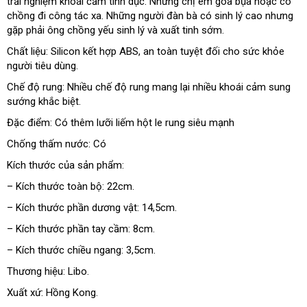
trải nghiệm khoái cảm tình dục
có
.
hàng
đẹp
Những chị em góa bụa
hãng
cao
hoặc có
chồng đi công tác xa
giảm
.
nhập
Những người đàn bà có sinh lý cao
nên
cấp
Mỹ
nhưng
gặp phải ông chồng yếu sinh lý
giá
khẩu
chọn
lắp
và xuất tinh sớm.
đặt
Chất liệu: Silicon kết hợp ABS
đổi
, an toàn
siêu
tuyệt đối cho sức khỏe
người tiêu dùng.
trả
thị
Chế độ rung: Nhiều chế độ rung mang lại nhiều khoái cảm sung
sướng khắc biệt.
Đặc điểm: Có thêm lưỡi liếm hột le rung siêu mạnh
Chống thấm nước: Có
Kích thước
shopee
của sản phẩm:
– Kích thước toàn bộ: 22cm.
– Kích thước phần dương vật: 14,5cm.
– Kích thước phần tay cầm: 8cm.
– Kích thước chiều ngang: 3,5cm.
Thương hiệu: Libo.
Xuất xứ: Hồng Kong.