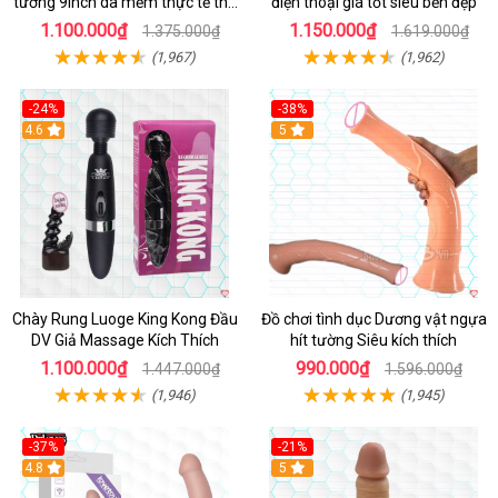
tường 9inch da mềm thực tế thú
điện thoại giá tốt siêu bền đẹp
vị
1.100.000₫
1.150.000₫
1.375.000₫
1.619.000₫
(1,967)
(1,962)
-24%
-38%
4.6
Hot
5
Chày Rung Luoge King Kong Đầu
Đồ chơi tình dục Dương vật ngựa
DV Giả Massage Kích Thích
hít tường Siêu kích thích
1.100.000₫
990.000₫
1.447.000₫
1.596.000₫
(1,946)
(1,945)
-37%
-21%
Hot
4.8
Hot
5