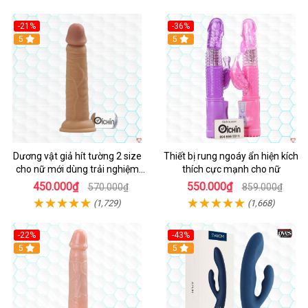
-21%
-36%
Hot
5
Hot
5
Dương vật giả hít tường 2 size
Thiết bị rung ngoáy ẩn hiện kích
cho nữ mới dùng trải nghiệm
thích cực mạnh cho nữ
thật
450.000₫
550.000₫
570.000₫
859.000₫
(1,729)
(1,668)
-22%
-43%
Hot
5
Hot
5