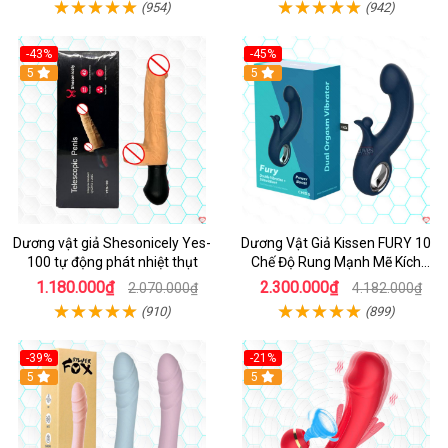
(954)
(942)
-43%
-45%
5
Hot
5
Dương vật giả Shesonicely Yes-
Dương Vật Giả Kissen FURY 10
100 tự động phát nhiệt thụt
Chế Độ Rung Mạnh Mẽ Kích
Thích
1.180.000₫
2.300.000₫
2.070.000₫
4.182.000₫
(910)
(899)
-39%
-21%
Hot
5
Hot
5