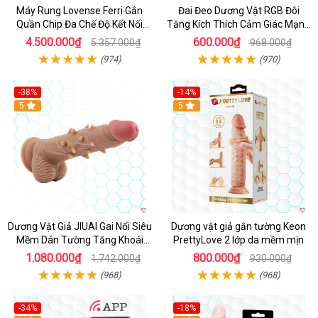
Máy Rung Lovense Ferri Gắn
Đai Đeo Dương Vật RGB Đôi
Quần Chip Đa Chế Độ Kết Nối
Tăng Kích Thích Cảm Giác Mạnh
App
Mẽ
4.500.000₫
600.000₫
5.357.000₫
968.000₫
(974)
(970)
-38%
-14%
5
5
Dương Vật Giả JIUAI Gai Nổi Siêu
Dương vật giả gắn tường Keon
Mềm Dán Tường Tăng Khoái
PrettyLove 2 lớp da mềm mịn
Cảm
1.080.000₫
800.000₫
1.742.000₫
930.000₫
(968)
(968)
-34%
-18%