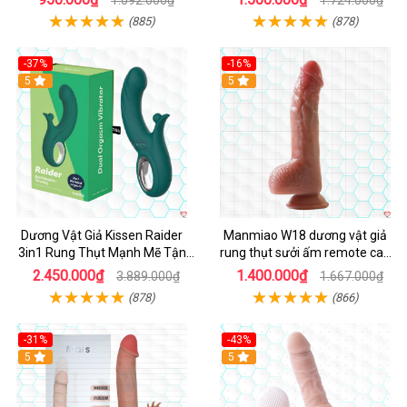
(885)
(878)
-37%
-16%
Hot
5
Hot
5
Dương Vật Giả Kissen Raider
Manmiao W18 dương vật giả
3in1 Rung Thụt Mạnh Mẽ Tận
rung thụt sưởi ấm remote cao
Hưởng
cấp
2.450.000₫
1.400.000₫
3.889.000₫
1.667.000₫
(878)
(866)
-31%
-43%
5
Hot
5