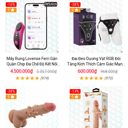
-16%
-38%
Hot
5
Hot
5
Máy Rung Lovense Ferri Gắn
Đai Đeo Dương Vật RGB Đôi
Quần Chip Đa Chế Độ Kết Nối
Tăng Kích Thích Cảm Giác Mạnh
App
Mẽ
4.500.000₫
600.000₫
5.357.000₫
968.000₫
(974)
(970)
-38%
-14%
5
5