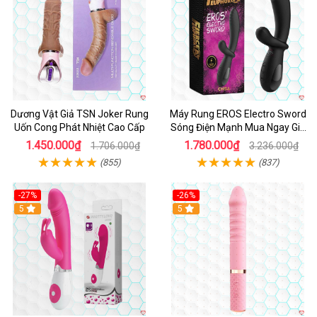
Dương Vật Giả TSN Joker Rung
Máy Rung EROS Electro Sword
Uốn Cong Phát Nhiệt Cao Cấp
Sóng Điện Mạnh Mua Ngay Giá
Tốt
1.450.000₫
1.780.000₫
1.706.000₫
3.236.000₫
(855)
(837)
-27%
-26%
Hot
5
Hot
5