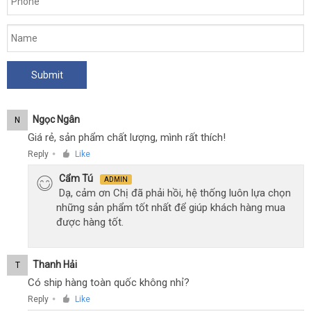
chính
hãng
tại
Chúng
tôi
Ngọc Ngân
N
Giá rẻ, sản phẩm chất lượng, mình rất thích!
Reply
Like
●
Cẩm Tú
ADMIN
Dạ, cảm ơn Chị đã phải hồi, hệ thống luôn lựa chọn
những sản phẩm tốt nhất để giúp khách hàng mua
được hàng tốt.
Thanh Hải
T
Có ship hàng toàn quốc không nhỉ?
Reply
Like
●