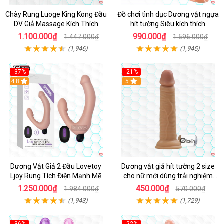
Chày Rung Luoge King Kong Đầu
Đồ chơi tình dục Dương vật ngựa
DV Giả Massage Kích Thích
hít tường Siêu kích thích
1.100.000₫
990.000₫
1.447.000₫
1.596.000₫
(1,946)
(1,945)
-37%
-21%
Hot
4.8
Hot
5
Dương Vật Giả 2 Đầu Lovetoy
Dương vật giả hít tường 2 size
Ljoy Rung Tích Điện Mạnh Mẽ
cho nữ mới dùng trải nghiệm
thật
1.250.000₫
450.000₫
1.984.000₫
570.000₫
(1,943)
(1,729)