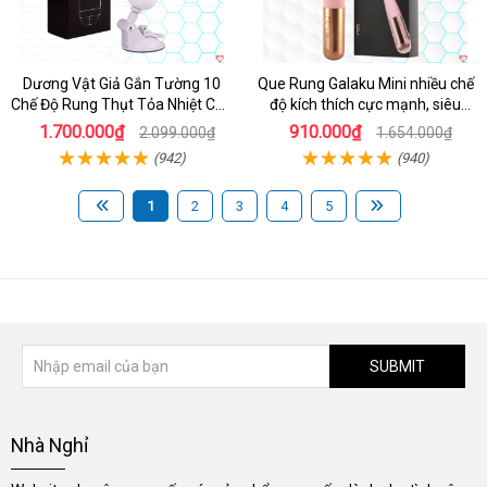
Dương Vật Giả Gắn Tường 10
Que Rung Galaku Mini nhiều chế
Chế Độ Rung Thụt Tỏa Nhiệt Cao
độ kích thích cực mạnh, siêu
Cấp
sướng
1.700.000₫
910.000₫
2.099.000₫
1.654.000₫
(942)
(940)
1
2
3
4
5
SUBMIT
Nhà Nghỉ