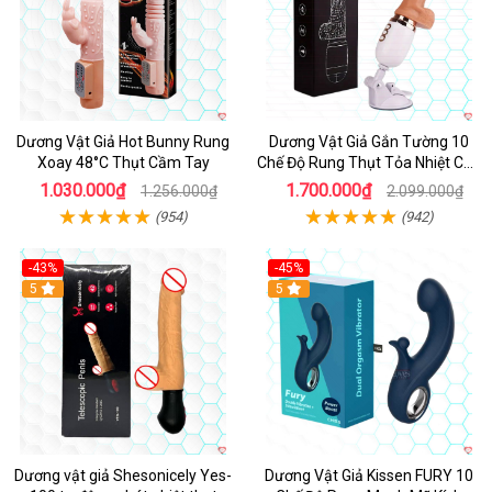
Dương Vật Giả Hot Bunny Rung
Dương Vật Giả Gắn Tường 10
Xoay 48°C Thụt Cầm Tay
Chế Độ Rung Thụt Tỏa Nhiệt Cao
Cấp
1.030.000₫
1.700.000₫
1.256.000₫
2.099.000₫
(954)
(942)
-43%
-45%
5
Hot
5
Dương vật giả Shesonicely Yes-
Dương Vật Giả Kissen FURY 10