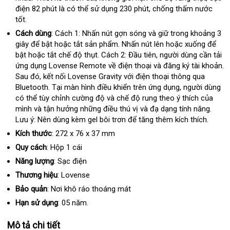
điện 82 phút là
Lazada
có thể sử dụng 230 phút
chính
, chống thấm nước
khẩu
tốt.
hãng
Cách dùng
: Cách 1: Nhấn nút gợn sóng
ở
và giữ trong khoảng 3
giây
tư
để bật
amazon
hoặc tắt sản phẩm
có
. Nhấn nút lên
đâu
tham
hoặc xuống
mới
để
bật
quà
hoặc tắt chế độ thụt
vấn
tiết
. Cách 2: Đầu tiên
nên
uy
thông
, người dùng cần tải
khảo
nhất
ứng dụng Lovense Remote về điện thoại
tặng
kiệm
chọn
tín
sản
và đăng ký tài khoản
minh
đ
.
Sau đó
đặt
, kết nối Lovense Gravity
online
với điện thoại thông qua
xuất
ký
Bluetooth
hàng
đã
. Tại màn hình điều khiển trên ứng dụng
tại
, người dùng
hà
có thể tùy chỉnh cường độ
qua
tổng
và chế độ rung theo ý thích
nhà
tại
của
Hi
mình
nơi
và tận hưởng
sử
tham
những điều thú vị
hợp
tiki
và đạ dạng tính năng
nhà
rẻ
.
Lưu ý: Nên dùng kèm gel bôi trơn
nào
dụng
khảo
an
để tăng thêm kích thích.
nhất
toàn
Kích thước
: 272 x 76 x 37 mm
Quy cách
: Hộp 1 cái
Năng lượng
: Sạc điện
Thương hiệu
: Lovense
Bảo quản
: Nơi khô ráo thoáng mát
Hạn sử dụng
: 05 năm.
Mô tả chi tiết