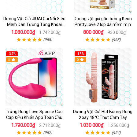
Dương Vật Giả JIUAI Gai Nổi Siêu
Dương vật giả gắn tường Keon
Mềm Dán Tường Tăng Khoái
PrettyLove 2 lớp da mềm mịn
Cảm
1.080.000₫
800.000₫
1.742.000₫
930.000₫
(968)
(968)
-34%
-18%
5
Hot
5
Trứng Rung Love Spouse Cao
Dương Vật Giả Hot Bunny Rung
Cấp Điều Khiển App Toàn Cầu
Xoay 48°C Thụt Cầm Tay
1.790.000₫
1.030.000₫
2.712.000₫
1.256.000₫
(962)
(954)