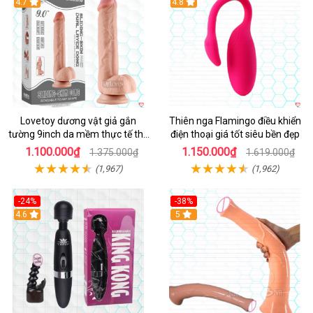
Hot
4.7
Hot
4.8
Lovetoy dương vật giả gắn
Thiên nga Flamingo điều khiển
tường 9inch da mềm thực tế thú
điện thoại giá tốt siêu bền đẹp
vị
1.100.000₫
1.150.000₫
1.375.000₫
1.619.000₫
(1,967)
(1,962)
-24%
-38%
4.6
Hot
5