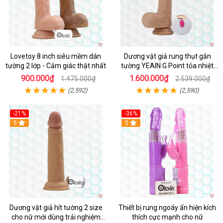
Lovetoy 8 inch siêu mềm dán
Dương vật giả rung thụt gắn
tường 2 lớp - Cảm giác thật nhất
tường YEAIN G Point tỏa nhiệt
điều khiển từ xa
900.000₫
1.600.000₫
1.475.000₫
2.539.000₫
(2,592)
(2,590)
-21%
-36%
Hot
5
Hot
5
Dương vật giả hít tường 2 size
Thiết bị rung ngoáy ẩn hiện kích
cho nữ mới dùng trải nghiệm
thích cực mạnh cho nữ