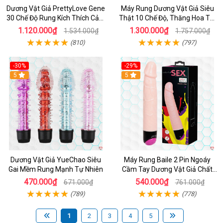
Dương Vật Giả PrettyLove Gene
Máy Rung Dương Vật Giả Siêu
30 Chế Độ Rung Kích Thích Cảm
Thật 10 Chế Độ, Thăng Hoa Tối
Biến Âm Thanh
Ưu
1.120.000₫
1.300.000₫
1.534.000₫
1.757.000₫
(810)
(797)
-30%
-29%
Hot
5
Hot
5
Dương Vật Giả YueChao Siêu
Máy Rung Baile 2 Pin Ngoáy
Gai Mềm Rung Mạnh Tự Nhiên
Cầm Tay Dương Vật Giả Chất
Lượng
470.000₫
540.000₫
671.000₫
761.000₫
(789)
(778)
1
2
3
4
5