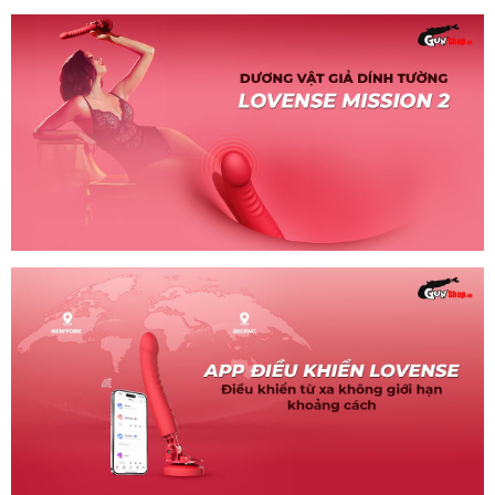
Dương
vật
giả
Lovense
Mission
2
cao
cấp
chính