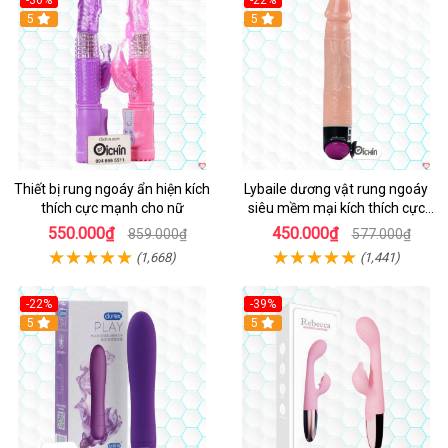
-36%
-22%
Hot
5
Hot
5
Thiết bị rung ngoáy ẩn hiện kích
Lybaile dương vật rung ngoáy
thích cực mạnh cho nữ
siêu mềm mại kích thích cực
mạnh
550.000₫
450.000₫
859.000₫
577.000₫
(1,668)
(1,441)
-22%
-39%
Hot
5
Hot
5