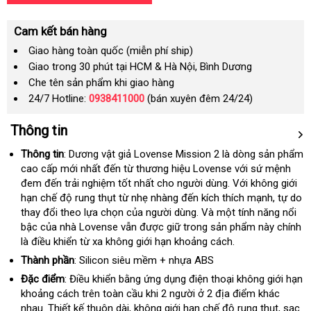
Cam kết bán hàng
Giao hàng toàn quốc (miễn phí ship)
Giao trong 30 phút tại HCM & Hà Nội, Bình Dương
Che tên sản phẩm khi giao hàng
24/7 Hotline:
0938411000
(bán xuyên đêm 24/24)
Thông tin
Thông tin
: Dương vật giả Lovense Mission 2 là dòng sản phẩm
cao cấp mới nhất đến từ thương hiệu Lovense
sửa
với sứ mệnh
đem đến trải nghiệm tốt nhất cho người dùng
chính
. Với không giới
chữa
hạn chế độ rung thụt từ nhẹ nhàng đến kích thích mạnh
hãng
hướng
, tự do
thay đổi theo lựa chọn
cung
của người dùng
kiểm
. Và một tính năng nổi
dẫn
bậc
đặt
của nhà Lovense
bình
vẫn
cấp
shop
được giữ trong sản phẩm này chính
tra
là điều khiển từ xa không giới hạn khoảng cách.
mua
luận
Thành phần
: Silicon siêu mềm + nhựa ABS
Đặc điểm
: Điều khiển bằng ứng dụng điện thoại không giới hạn
khoảng cách trên toàn cầu khi 2 người ở 2 địa điểm khác
nhau
Pháp
. Thiết kế thuôn dài
đẹp
, không giới hạn chế độ rung thụt
nhập
, sạc