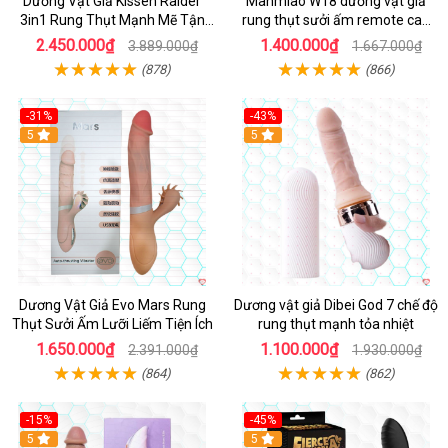
Dương Vật Giả Kissen Raider
Manmiao W18 dương vật giả
3in1 Rung Thụt Mạnh Mẽ Tận
rung thụt sưởi ấm remote cao
Hưởng
cấp
2.450.000₫
1.400.000₫
3.889.000₫
1.667.000₫
(878)
(866)
-31%
-43%
5
Hot
5
Dương Vật Giả Evo Mars Rung
Dương vật giả Dibei God 7 chế độ
Thụt Sưởi Ấm Lưỡi Liếm Tiện Ích
rung thụt mạnh tỏa nhiệt
1.650.000₫
1.100.000₫
2.391.000₫
1.930.000₫
(864)
(862)
-15%
-45%
5
5