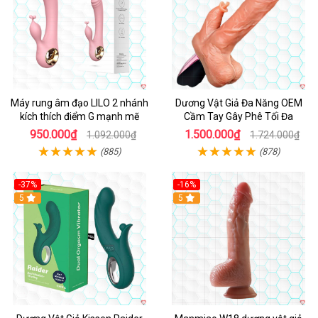
Máy rung âm đạo LILO 2 nhánh
Dương Vật Giả Đa Năng OEM
kích thích điểm G mạnh mẽ
Cầm Tay Gây Phê Tối Đa
950.000₫
1.500.000₫
1.092.000₫
1.724.000₫
(885)
(878)
-37%
-16%
Hot
5
Hot
5