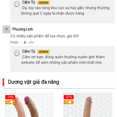
Cẩm Tú
ADMIN
Dạ, tùy vào từng khu vực xa hay gần, nhưng thường
không quá 2 ngày là nhận được hàng
Phương Linh
P
Có nhiều sản phẩm để lựa chọn, giá tốt!
Reply
Like
●
Cẩm Tú
ADMIN
Cảm ơn bạn, đừng quên thường xuyên ghé thăm
website để xem những sản phẩm mới nhất nhé.
Dương vật giả đa năng
-39%
-37%
Hot
5
5