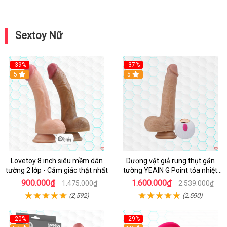
Sextoy Nữ
-39%
-37%
Hot
5
5
Lovetoy 8 inch siêu mềm dán
Dương vật giả rung thụt gắn
tường 2 lớp - Cảm giác thật nhất
tường YEAIN G Point tỏa nhiệt
điều khiển từ xa
900.000₫
1.600.000₫
1.475.000₫
2.539.000₫
(2,592)
(2,590)
-20%
-29%