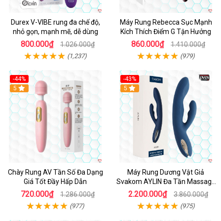
Durex V-VIBE rung đa chế độ,
Máy Rung Rebecca Sục Mạnh
nhỏ gọn, mạnh mẽ, dễ dùng
Kích Thích Điểm G Tận Hưởng
800.000₫
860.000₫
1.026.000₫
1.410.000₫
(1,237)
(979)
-44%
-43%
Hot
5
Hot
5
Chày Rung AV Tần Số Đa Dạng
Máy Rung Dương Vật Giả
Giá Tốt Đầy Hấp Dẫn
Svakom AYLIN Đa Tần Massage
Sướng
720.000₫
2.200.000₫
1.286.000₫
3.860.000₫
(977)
(975)