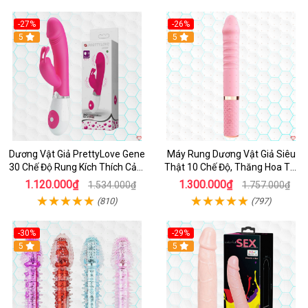
-27%
-26%
Hot
5
Hot
5
Dương Vật Giả PrettyLove Gene
Máy Rung Dương Vật Giả Siêu
30 Chế Độ Rung Kích Thích Cảm
Thật 10 Chế Độ, Thăng Hoa Tối
Biến Âm Thanh
Ưu
1.120.000₫
1.300.000₫
1.534.000₫
1.757.000₫
(810)
(797)
-30%
-29%
Hot
5
Hot
5