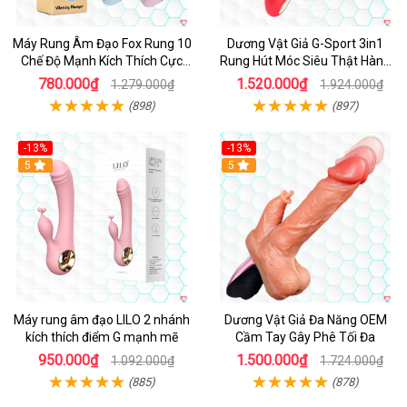
Máy Rung Âm Đạo Fox Rung 10
Dương Vật Giả G-Sport 3in1
Chế Độ Mạnh Kích Thích Cực
Rung Hút Móc Siêu Thật Hàng
Sướng
Hot
780.000₫
1.520.000₫
1.279.000₫
1.924.000₫
(898)
(897)
-13%
-13%
Hot
5
Hot
5
Máy rung âm đạo LILO 2 nhánh
Dương Vật Giả Đa Năng OEM
kích thích điểm G mạnh mẽ
Cầm Tay Gây Phê Tối Đa
950.000₫
1.500.000₫
1.092.000₫
1.724.000₫
(885)
(878)