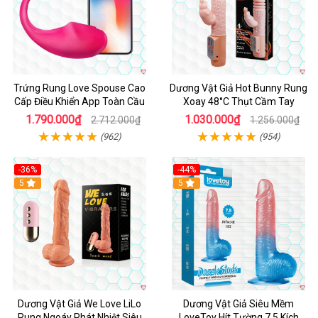
Trứng Rung Love Spouse Cao
Dương Vật Giả Hot Bunny Rung
Cấp Điều Khiển App Toàn Cầu
Xoay 48°C Thụt Cầm Tay
1.790.000₫
1.030.000₫
2.712.000₫
1.256.000₫
(962)
(954)
-36%
-44%
5
Hot
5
Dương Vật Giả We Love LiLo
Dương Vật Giả Siêu Mềm
Rung Ngoáy Phát Nhiệt Siêu
LoveToy Hít Tường 7.5 Kích