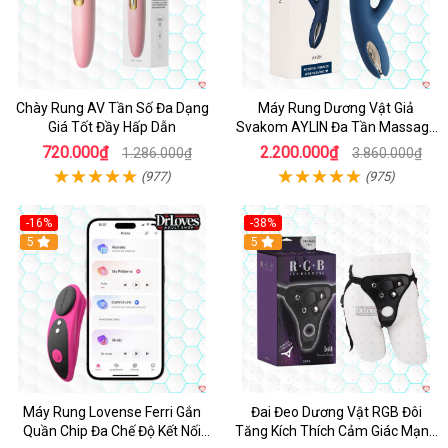
Chày Rung AV Tần Số Đa Dạng
Máy Rung Dương Vật Giả
Giá Tốt Đầy Hấp Dẫn
Svakom AYLIN Đa Tần Massage
Sướng
720.000₫
2.200.000₫
1.286.000₫
3.860.000₫
(977)
(975)
-16%
-38%
Hot
5
Hot
5
Máy Rung Lovense Ferri Gắn
Đai Đeo Dương Vật RGB Đôi
Quần Chip Đa Chế Độ Kết Nối
Tăng Kích Thích Cảm Giác Mạnh