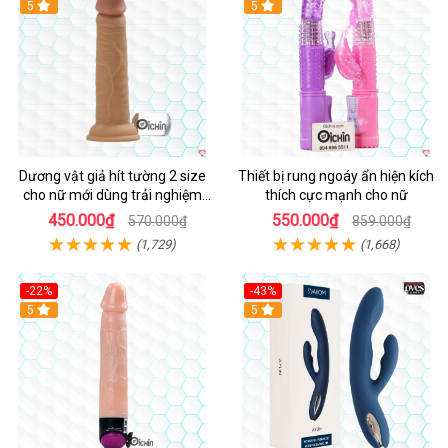
Hot
5
Hot
5
Dương vật giả hít tường 2 size
Thiết bị rung ngoáy ẩn hiện kích
cho nữ mới dùng trải nghiệm
thích cực mạnh cho nữ
thật
450.000₫
550.000₫
570.000₫
859.000₫
(1,729)
(1,668)
-22%
-43%
Hot
5
Hot
5