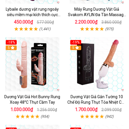
Lybaile dương vật rung ngoáy
Máy Rung Dương Vật Giả
siêu mềm mại kích thích cực
Svakom AYLIN Đa Tần Massage
mạnh
Sướng
450.000₫
2.200.000₫
577.000₫
3.860.000₫
(1,441)
(975)
-18%
-19%
Hot
5
Hot
5
Dương Vật Giả Hot Bunny Rung
Dương Vật Giả Gắn Tường 10
Xoay 48°C Thụt Cầm Tay
Chế Độ Rung Thụt Tỏa Nhiệt Cao
Cấp
1.030.000₫
1.700.000₫
1.256.000₫
2.099.000₫
(954)
(942)