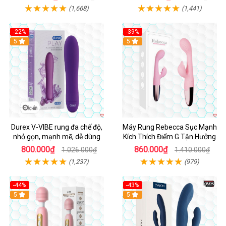
(1,668)
(1,441)
-22%
-39%
Hot
5
Hot
5
Durex V-VIBE rung đa chế độ,
Máy Rung Rebecca Sục Mạnh
nhỏ gọn, mạnh mẽ, dễ dùng
Kích Thích Điểm G Tận Hưởng
800.000₫
860.000₫
1.026.000₫
1.410.000₫
(1,237)
(979)
-44%
-43%
Hot
5
Hot
5