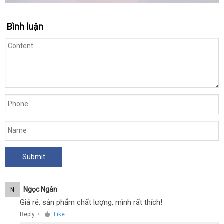
Dương
Bình luận
vật
giả
Loving
World
Knight
rung
thụt
tốc
độ
nhanh
sưởi
ấm
điều
khiển
từ
Ngọc Ngân
N
xa
Giá rẻ, sản phẩm chất lượng, mình rất thích!
Reply
Like
●