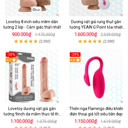
Lovetoy 8 inch siêu mềm dán
Dương vật giả rung thụt gắn
tường 2 lớp - Cảm giác thật nhất
tường YEAIN G Point tỏa nhiệt
điều khiển từ xa
900.000₫
1.600.000₫
1.475.000₫
2.539.000₫
(2,592)
(2,590)
-20%
-29%
Hot
4.7
Hot
4.8
Lovetoy dương vật giả gắn
Thiên nga Flamingo điều khiển
tường 9inch da mềm thực tế thú
điện thoại giá tốt siêu bền đẹp
vị
1.100.000₫
1.150.000₫
1.375.000₫
1.619.000₫
(1,967)
(1,962)