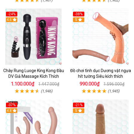
-24%
-38%
4.6
Hot
5
Chày Rung Luoge King Kong Đầu
Đồ chơi tình dục Dương vật ngựa
DV Giả Massage Kích Thích
hít tường Siêu kích thích
1.100.000₫
990.000₫
1.447.000₫
1.596.000₫
(1,946)
(1,945)
-37%
-21%
Hot
4.8
Hot
5