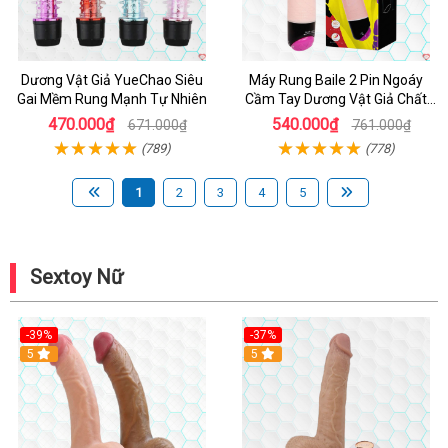
Dương Vật Giả YueChao Siêu
Máy Rung Baile 2 Pin Ngoáy
Gai Mềm Rung Mạnh Tự Nhiên
Cầm Tay Dương Vật Giả Chất
Lượng
470.000₫
540.000₫
671.000₫
761.000₫
(789)
(778)
1
2
3
4
5
Sextoy Nữ
-39%
-37%
Hot
5
5