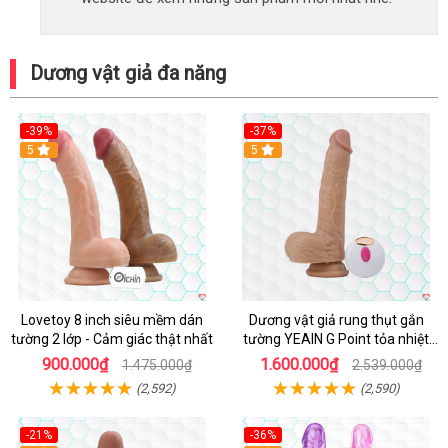
Dương vật giả đa năng
-39%
-37%
Hot
5
5
Lovetoy 8 inch siêu mềm dán
Dương vật giả rung thụt gắn
tường 2 lớp - Cảm giác thật nhất
tường YEAIN G Point tỏa nhiệt
điều khiển từ xa
900.000₫
1.600.000₫
1.475.000₫
2.539.000₫
(2,592)
(2,590)
-21%
-36%