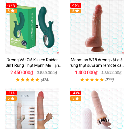
-37%
-16%
Hot
5
Hot
5
Dương Vật Giả Kissen Raider
Manmiao W18 dương vật giả
3in1 Rung Thụt Mạnh Mẽ Tận
rung thụt sưởi ấm remote cao
Hưởng
cấp
2.450.000₫
1.400.000₫
3.889.000₫
1.667.000₫
(878)
(866)
-31%
-43%
5
Hot
5