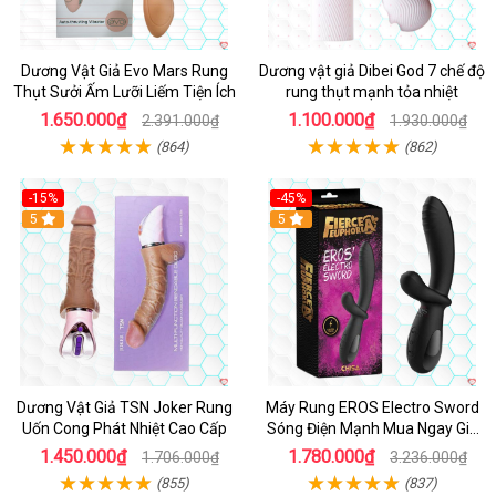
Dương Vật Giả Evo Mars Rung
Dương vật giả Dibei God 7 chế độ
Thụt Sưởi Ấm Lưỡi Liếm Tiện Ích
rung thụt mạnh tỏa nhiệt
1.650.000₫
1.100.000₫
2.391.000₫
1.930.000₫
(864)
(862)
-15%
-45%
5
5
Dương Vật Giả TSN Joker Rung
Máy Rung EROS Electro Sword
Uốn Cong Phát Nhiệt Cao Cấp
Sóng Điện Mạnh Mua Ngay Giá
Tốt
1.450.000₫
1.780.000₫
1.706.000₫
3.236.000₫
(855)
(837)