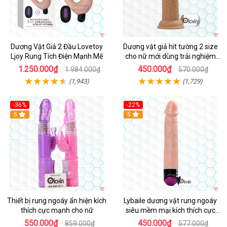
Dương Vật Giả 2 Đầu Lovetoy
Dương vật giả hít tường 2 size
Ljoy Rung Tích Điện Mạnh Mẽ
cho nữ mới dùng trải nghiệm
thật
1.250.000₫
450.000₫
1.984.000₫
570.000₫
(1,943)
(1,729)
-36%
-22%
Hot
5
Hot
5
Thiết bị rung ngoáy ẩn hiện kích
Lybaile dương vật rung ngoáy
thích cực mạnh cho nữ
siêu mềm mại kích thích cực
mạnh
550.000₫
450.000₫
859.000₫
577.000₫