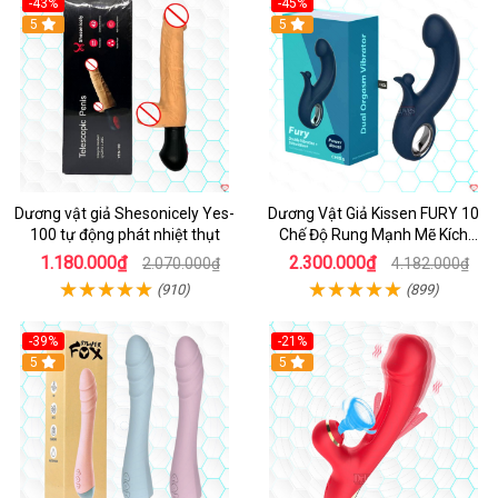
-43%
-45%
5
Hot
5
Dương vật giả Shesonicely Yes-
Dương Vật Giả Kissen FURY 10
100 tự động phát nhiệt thụt
Chế Độ Rung Mạnh Mẽ Kích
Thích
1.180.000₫
2.300.000₫
2.070.000₫
4.182.000₫
(910)
(899)
-39%
-21%
Hot
5
Hot
5