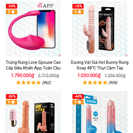
-34%
-18%
5
Hot
5
Trứng Rung Love Spouse Cao
Dương Vật Giả Hot Bunny Rung
Cấp Điều Khiển App Toàn Cầu
Xoay 48°C Thụt Cầm Tay
1.790.000₫
1.030.000₫
2.712.000₫
1.256.000₫
(962)
(954)
-36%
-44%
5
Hot
5