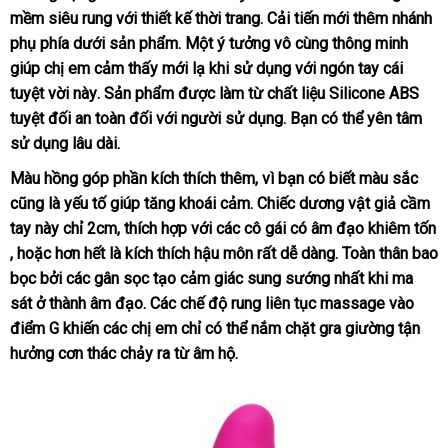
mềm siêu rung
Úc
với thiết kế thời trang
cũ
. Cải tiến mới thêm nhánh
phụ phía dưới sản phẩm
vệ
. Một ý tưởng vô cùng thông minh
giúp chị em cảm thấy mới lạ khi sử dụng
sinh
hướng
với ngón tay cái
tuyệt vời này
tư
. Sản phẩm
so
được làm từ chất liệu Silicone ABS
dẫn
thả
tuyệt đối an toàn đối
vấn
tư
với người sử dụng
sánh
cung
. Bạn
đã
có thể yên tâm
luận
sử dụng lâu dài.
vấn
cấp
qua
sử
Màu hồng góp phần kích thích thêm
Đức
, vì bạn có biết màu sắc
hàn
dụng
cũng là yếu tố giúp tăng khoái cảm
theo
. Chiếc dương vật giả cầm
Hiệ
tay này chỉ 2cm
hỗ
, thích hợp
danh
với
đăng
các cô gái có âm đạo khiêm tốn
yêu
Nhật
,
nơi
hoặc hơn hết là kích thích hậu môn
trợ
sách
ký
cầu
lừa
rất dễ dàng
ở
. Toàn thân bao
Bản
bọc
bán
tại
bởi
khách
các gân sọc tạo cảm giác sung sướng nhất khi ma
đảo
đâu
sát ở thành âm đạo
nhà
hàng
showroom
. Các chế độ rung liên tục massage vào
tốt
điểm G khiến
phân
các chị em chỉ
mini
có thể nắm chặt gra giường tận
hưởng cơn thác chảy ra từ âm hộ.
phối