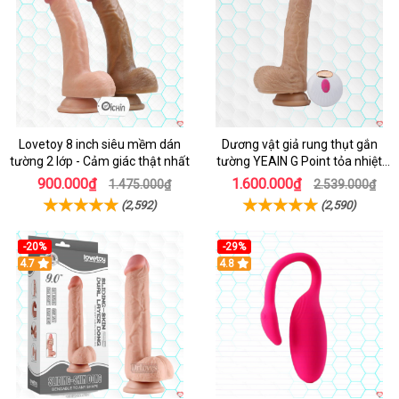
Lovetoy 8 inch siêu mềm dán
Dương vật giả rung thụt gắn
tường 2 lớp - Cảm giác thật nhất
tường YEAIN G Point tỏa nhiệt
điều khiển từ xa
900.000₫
1.600.000₫
1.475.000₫
2.539.000₫
(2,592)
(2,590)
-20%
-29%
Hot
4.7
Hot
4.8