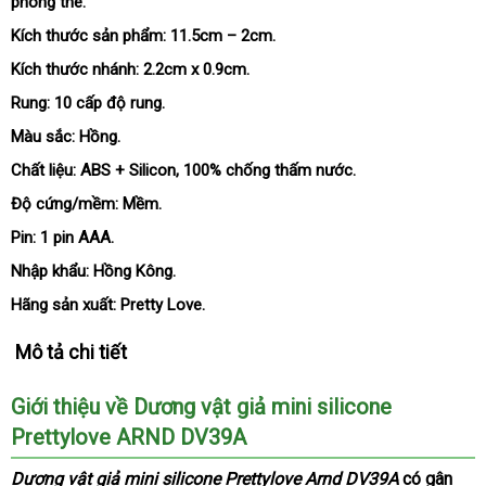
phòng the.
nhất
kê
Kích thước sản phẩm:
11.5cm – 2cm.
Kích thước nhánh:
2.2cm x 0.9cm.
Rung:
10 cấp độ rung.
Màu sắc:
Hồng.
Chất liệu:
ABS + Silicon
nơi
, 100% chống thấm nước.
bán
Độ cứng/mềm:
Mềm.
Pin:
1 pin AAA.
Nhập khẩu:
Hồng Kông.
Hãng sản xuất:
Pretty Love.
Mô tả chi tiết
Giới thiệu về Dương vật giả mini silicone
Prettylove ARND DV39A
Dương vật giả mini silicone Prettylove Arnd DV39A
có gân