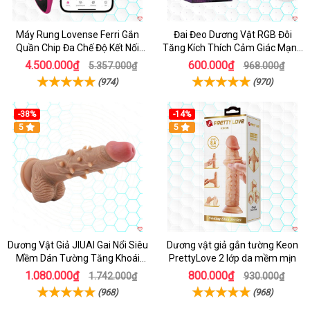
Máy Rung Lovense Ferri Gắn
Đai Đeo Dương Vật RGB Đôi
Quần Chip Đa Chế Độ Kết Nối
Tăng Kích Thích Cảm Giác Mạnh
App
Mẽ
4.500.000₫
600.000₫
5.357.000₫
968.000₫
(974)
(970)
-38%
-14%
5
5
Dương Vật Giả JIUAI Gai Nổi Siêu
Dương vật giả gắn tường Keon
Mềm Dán Tường Tăng Khoái
PrettyLove 2 lớp da mềm mịn
Cảm
1.080.000₫
800.000₫
1.742.000₫
930.000₫
(968)
(968)