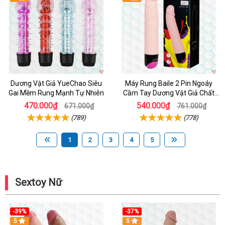
Dương Vật Giả YueChao Siêu
Máy Rung Baile 2 Pin Ngoáy
Gai Mềm Rung Mạnh Tự Nhiên
Cầm Tay Dương Vật Giả Chất
Lượng
470.000₫
540.000₫
671.000₫
761.000₫
(789)
(778)
1
2
3
4
5
Sextoy Nữ
-39%
-37%
Hot
5
5