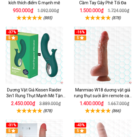
kích thích điểm G mạnh mẽ
Cầm Tay Gây Phê Tối Đa
950.000₫
1.500.000₫
1.092.000₫
1.724.000₫
(885)
(878)
-37%
-16%
Hot
5
Hot
5
Dương Vật Giả Kissen Raider
Manmiao W18 dương vật giả
3in1 Rung Thụt Mạnh Mẽ Tận
rung thụt sưởi ấm remote cao
Hưởng
cấp
2.450.000₫
1.400.000₫
3.889.000₫
1.667.000₫
(878)
(866)
-31%
-43%
5
Hot
5