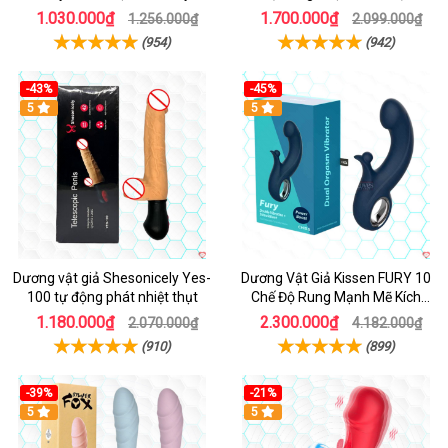
Cấp
1.030.000₫
1.700.000₫
1.256.000₫
2.099.000₫
(954)
(942)
-43%
-45%
5
Hot
5
Dương vật giả Shesonicely Yes-
Dương Vật Giả Kissen FURY 10
100 tự động phát nhiệt thụt
Chế Độ Rung Mạnh Mẽ Kích
Thích
1.180.000₫
2.300.000₫
2.070.000₫
4.182.000₫
(910)
(899)
-39%
-21%
Hot
5
Hot
5