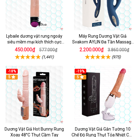
Lybaile dương vật rung ngoáy
Máy Rung Dương Vật Giả
siêu mềm mại kích thích cực
Svakom AYLIN Đa Tần Massage
mạnh
Sướng
450.000₫
2.200.000₫
577.000₫
3.860.000₫
(1,441)
(975)
-18%
-19%
Hot
5
Hot
5
Dương Vật Giả Hot Bunny Rung
Dương Vật Giả Gắn Tường 10
Xoay 48°C Thụt Cầm Tay
Chế Độ Rung Thụt Tỏa Nhiệt Cao