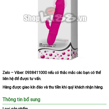
Zalo – Viber:
0938411000
nhận
nếu có thắc mắc
tham
các bạn
miễn
có thể
Bao
liên hệ
lấy
để
so
được tư vấn.
hàng
khảo
phí
bì
hàng
sánh
sản
Hàng
qua
được giao kín đáo
giá
và thu tiền khi quý khách nhận hàng.
phẩm
app
rẻ
Dương
Thông tin bổ sung
vật
giả
Loại sản phẩm