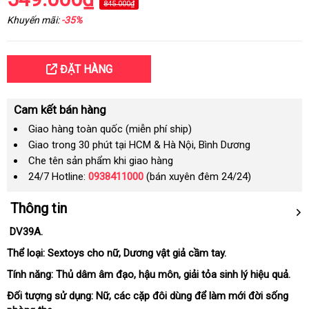
845.000₫
Khuyến mãi:
-35%
ĐẶT HÀNG
Cam kết bán hàng
Giao hàng toàn quốc (miễn phí ship)
Giao trong 30 phút tại HCM & Hà Nội, Bình Dương
Che tên sản phẩm khi giao hàng
24/7 Hotline:
0938411000
(bán xuyên đêm 24/24)
Thông tin
DV39A.
Thể loại:
Sextoys cho nữ
ở
,
Dương vật giả cầm tay.
đâu
Tính năng:
Thủ dâm âm đạo
hướng
, hậu môn
có
, giải tỏa sinh lý hiệu quả.
uy
dẫn
nên
Đối tượng sử dụng:
Nữ
xưởng
,
mới
các cặp đôi dùng
thống
để làm mới đời sống
tín
mua