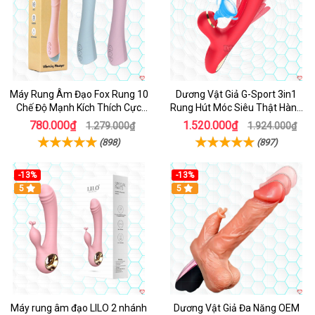
Máy Rung Âm Đạo Fox Rung 10
Dương Vật Giả G-Sport 3in1
Chế Độ Mạnh Kích Thích Cực
Rung Hút Móc Siêu Thật Hàng
Sướng
Hot
780.000₫
1.520.000₫
1.279.000₫
1.924.000₫
(898)
(897)
-13%
-13%
Hot
5
Hot
5
Máy rung âm đạo LILO 2 nhánh
Dương Vật Giả Đa Năng OEM