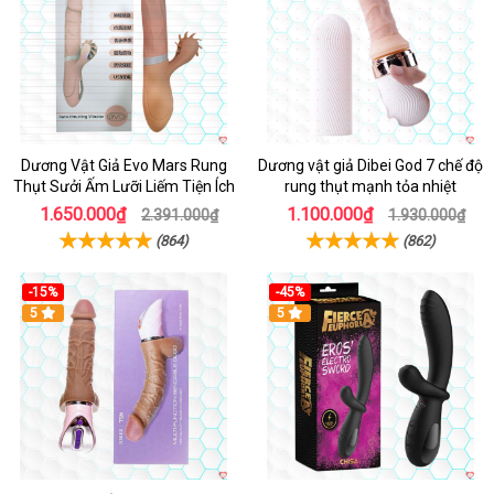
Dương Vật Giả Evo Mars Rung
Dương vật giả Dibei God 7 chế độ
Thụt Sưởi Ấm Lưỡi Liếm Tiện Ích
rung thụt mạnh tỏa nhiệt
1.650.000₫
1.100.000₫
2.391.000₫
1.930.000₫
(864)
(862)
-15%
-45%
5
5