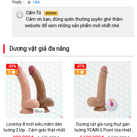
Reply
Like
●
Cẩm Tú
ADMIN
Cảm ơn bạn, đừng quên thường xuyên ghé thăm
website để xem những sản phẩm mới nhất nhé.
Dương vật giả đa năng
-39%
-37%
Hot
5
5
Lovetoy 8 inch siêu mềm dán
Dương vật giả rung thụt gắn
tường 2 lớp - Cảm giác thật nhất
tường YEAIN G Point tỏa nhiệt
điều khiển từ xa