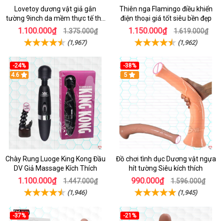
Lovetoy dương vật giả gắn
Thiên nga Flamingo điều khiển
tường 9inch da mềm thực tế thú
điện thoại giá tốt siêu bền đẹp
vị
1.100.000₫
1.150.000₫
1.375.000₫
1.619.000₫
(1,967)
(1,962)
-24%
-38%
4.6
Hot
5
Chày Rung Luoge King Kong Đầu
Đồ chơi tình dục Dương vật ngựa
DV Giả Massage Kích Thích
hít tường Siêu kích thích
1.100.000₫
990.000₫
1.447.000₫
1.596.000₫
(1,946)
(1,945)
-37%
-21%