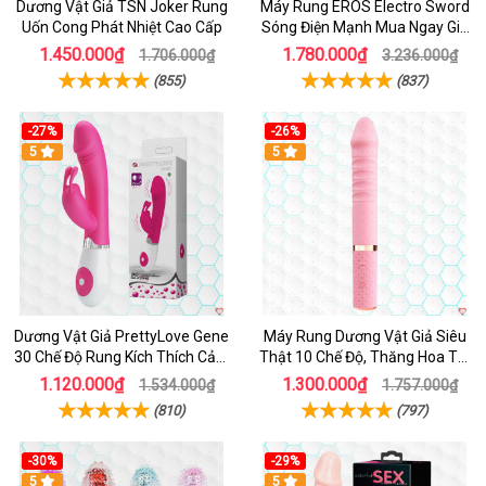
Dương Vật Giả TSN Joker Rung
Máy Rung EROS Electro Sword
Uốn Cong Phát Nhiệt Cao Cấp
Sóng Điện Mạnh Mua Ngay Giá
Tốt
1.450.000₫
1.780.000₫
1.706.000₫
3.236.000₫
(855)
(837)
-27%
-26%
Hot
5
Hot
5
Dương Vật Giả PrettyLove Gene
Máy Rung Dương Vật Giả Siêu
30 Chế Độ Rung Kích Thích Cảm
Thật 10 Chế Độ, Thăng Hoa Tối
Biến Âm Thanh
Ưu
1.120.000₫
1.300.000₫
1.534.000₫
1.757.000₫
(810)
(797)
-30%
-29%
Hot
5
Hot
5