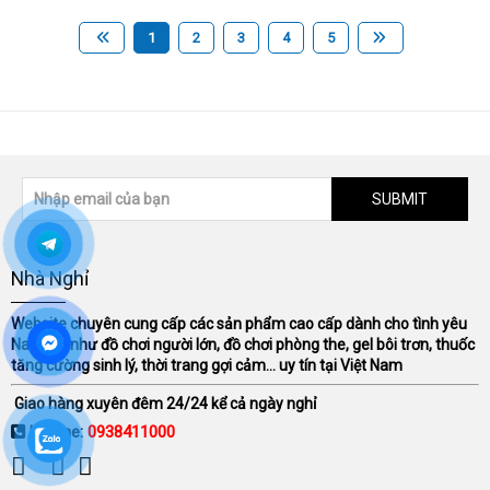
1
2
3
4
5
SUBMIT
Nhà Nghỉ
Website chuyên cung cấp các sản phẩm cao cấp dành cho tình yêu
Nam Nữ như đồ chơi người lớn, đồ chơi phòng the, gel bôi trơn, thuốc
tăng cường sinh lý, thời trang gợi cảm... uy tín tại Việt Nam
Giao hàng xuyên đêm 24/24 kể cả ngày nghỉ
Hotline:
0938411000