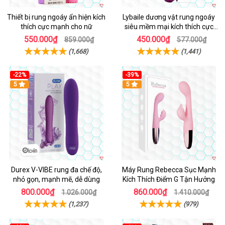
Thiết bị rung ngoáy ẩn hiện kích
Lybaile dương vật rung ngoáy
thích cực mạnh cho nữ
siêu mềm mại kích thích cực
mạnh
550.000₫
450.000₫
859.000₫
577.000₫
(1,668)
(1,441)
-22%
-39%
Hot
5
Hot
5
Durex V-VIBE rung đa chế độ,
Máy Rung Rebecca Sục Mạnh
nhỏ gọn, mạnh mẽ, dễ dùng
Kích Thích Điểm G Tận Hưởng
800.000₫
860.000₫
1.026.000₫
1.410.000₫
(1,237)
(979)