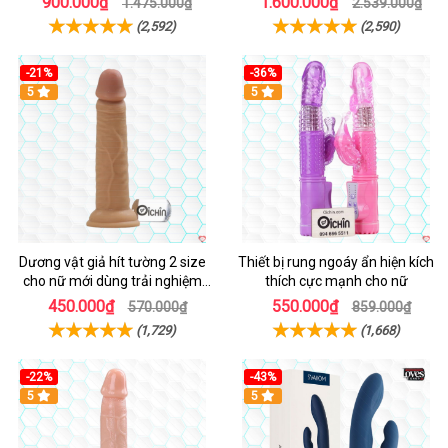
900.000₫
1.600.000₫
1.475.000₫
2.539.000₫
(2,592)
(2,590)
-21%
-36%
Hot
5
Hot
5
Dương vật giả hít tường 2 size
Thiết bị rung ngoáy ẩn hiện kích
cho nữ mới dùng trải nghiệm
thích cực mạnh cho nữ
thật
450.000₫
550.000₫
570.000₫
859.000₫
(1,729)
(1,668)
-22%
-43%
Hot
5
Hot
5