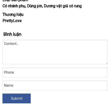
mini
Có nhánh phụ
đắt
, Dùng pin
đổi
, Dương vật giả có rung
silicone
nhất
trả
Thương hiệu
Prettylove
Arnd
PrettyLove
DV39A.
Bình luận