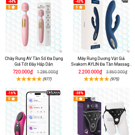
-44%
-43%
Hot
5
Hot
5
Chày Rung AV Tần Số Đa Dạng
Máy Rung Dương Vật Giả
Giá Tốt Đầy Hấp Dẫn
Svakom AYLIN Đa Tần Massage
Sướng
720.000₫
2.200.000₫
1.286.000₫
3.860.000₫
(977)
(975)
-16%
-38%
Hot
5
Hot
5