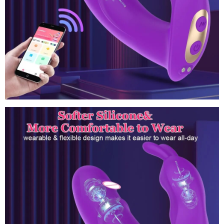
Đồ
chơi
tình
dục
thỏ
kết
nối
Bluetooth
không
dây