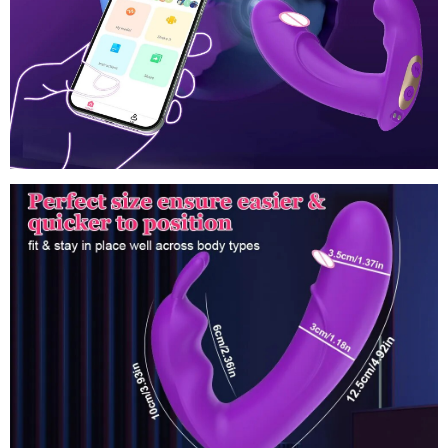
nữ
thảo
,
luận
kích
thích
G-
spot
nhận
,
hàng
Clitoris
ở
,
Đồ
đâu
xưởng
và
chơi
tốt
khu
tình
vực
dục
vùng
thỏ
nhạy
kết
cảm
nối
Bluetooth
không
dây
cho
phụ