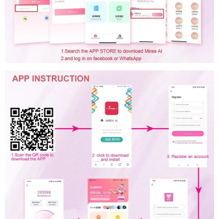
hướng
,
dẫn
kích
thích
G-
spot
tự
,
động
Clitoris
mini
,
Đồ
đánh
và
chơi
giá
khu
tình
vực
dục
vùng
thỏ
nhạy
kết
cảm
nối
Bluetooth
không
dây
cho
phụ
nữ
kiểm
,