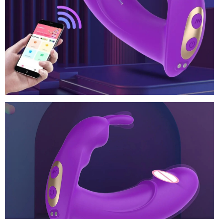
cho
phụ
nữ
siêu
,
thị
kích
thích
G-
spot
shop
,
Clitoris
miễn
,
Đồ
phí
an
và
chơi
toàn
khu
tình
vực
dục
vùng
thỏ
nhạy
kết
cảm
nối
Bluetooth
không
dây
cho