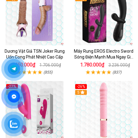
Dương Vật Giả TSN Joker Rung
Máy Rung EROS Electro Sword
Uốn Cong Phát Nhiệt Cao Cấp
Sóng Điện Mạnh Mua Ngay Giá
Tốt
1.450.000₫
1.780.000₫
1.706.000₫
3.236.000₫
(855)
(837)
-27%
-26%
Hot
5
Hot
5