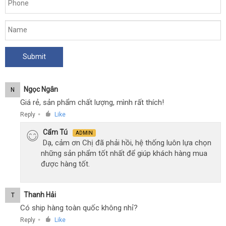
không
dây
cho
phụ
nữ
sử
,
dụng
kích
thích
Ngọc Ngân
N
G-
Giá rẻ, sản phẩm chất lượng, mình rất thích!
spot
Reply
Like
tốt
,
●
nhất
Clitoris
Cẩm Tú
ADMIN
nhận
,
Dạ, cảm ơn Chị đã phải hồi, hệ thống luôn lựa chọn
hàng
facebook
và
những sản phẩm tốt nhất để giúp khách hàng mua
khu
được hàng tốt.
vực
vùng
nhạy
Thanh Hải
T
cảm
Có ship hàng toàn quốc không nhỉ?
Reply
Like
●