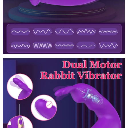
phụ
nữ
ăn
,
trộm
kích
thích
G-
spot
nhập
,
khẩu
Clitoris
có
,
Đồ
nên
tư
và
chơi
chọn
vấn
khu
tình
vực
dục
vùng
thỏ
nhạy
kết
cảm
nối
Bluetooth
không
dây
cho