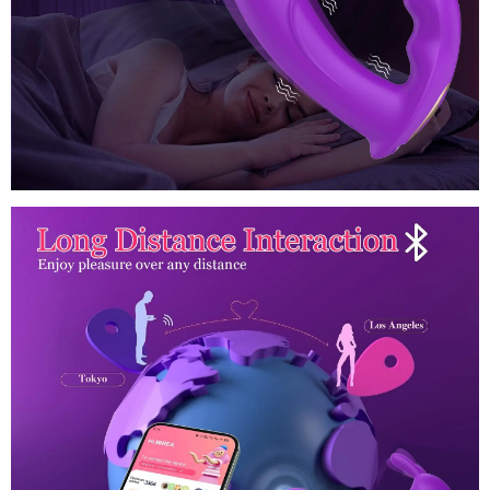
phụ
nữ
online
,
kích
thích
G-
spot
tốt
,
nhất
Clitoris
đặt
,
Đồ
mua
facebook
và
chơi
khu
tình
vực
dục
vùng
thỏ
nhạy
kết
cảm
nối
Bluetooth
không
dây
cho
phụ