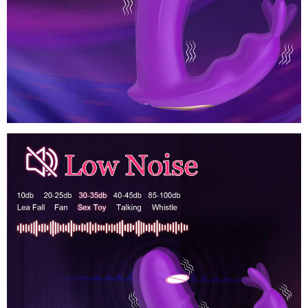
phụ
nữ
phân
,
phối
kích
thích
G-
spot
khách
,
hàng
Clitoris
nhập
,
Đồ
khẩu
lấy
và
chơi
hàng
khu
tình
vực
dục
vùng
thỏ
nhạy
kết
cảm
nối
Bluetooth
không
dây
cho