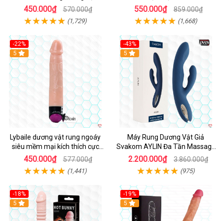
thật
450.000₫
550.000₫
570.000₫
859.000₫
(1,729)
(1,668)
-22%
-43%
Hot
5
Hot
5
Lybaile dương vật rung ngoáy
Máy Rung Dương Vật Giả
siêu mềm mại kích thích cực
Svakom AYLIN Đa Tần Massage
mạnh
Sướng
450.000₫
2.200.000₫
577.000₫
3.860.000₫
(1,441)
(975)
-18%
-19%
Hot
5
Hot
5