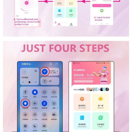
tra
kích
thích
G-
spot
theo
,
yêu
Clitoris
cầu
mua
,
Đồ
hàng
Hàn
và
chơi
Quốc
khu
tình
vực
dục
vùng
thỏ
nhạy
kết
cảm
nối
Bluetooth
không
dây
cho
phụ
nữ
thương
,