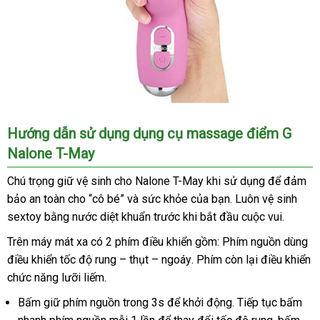
Dương
Hướng dẫn sử dụng dụng cụ massage điểm G
vật
Nalone T-May
giả
đa
Chú trọng giữ vệ sinh cho Nalone T-May khi sử dụng
tiki
để đảm
năng
bảo an toàn cho “cô bé”
đánh
và sức khỏe
có
của bạn
thanh
. Luôn vệ sinh
Nalone
sextoy bằng nước diệt khuẩn trước khi bắt đầu cuộc vui.
giá
nên
lý
T-
May
chọn
mua
Trên máy mát xa có 2 phím điều khiển gồm: Phím nguồn dùng
DC55E
hàng
điều khiển tốc độ rung – thụt – ngoáy
kho
. Phím còn lại điều khiển
đa
chức năng lưỡi liếm.
hàng
chức
năng
Bấm giữ phím nguồn trong 3s
tiki
để khởi động
siêu
. Tiếp tục bấm
rung