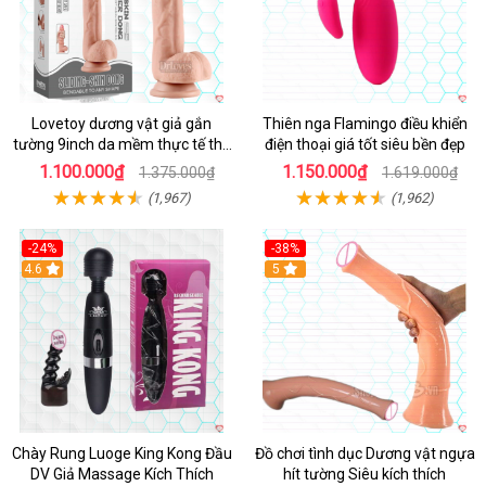
Lovetoy dương vật giả gắn
Thiên nga Flamingo điều khiển
tường 9inch da mềm thực tế thú
điện thoại giá tốt siêu bền đẹp
vị
1.100.000₫
1.150.000₫
1.375.000₫
1.619.000₫
(1,967)
(1,962)
-24%
-38%
4.6
Hot
5
Chày Rung Luoge King Kong Đầu
Đồ chơi tình dục Dương vật ngựa
DV Giả Massage Kích Thích
hít tường Siêu kích thích