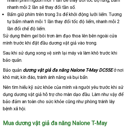
nhanh phím nguồn mỗi 1 lần
vệ
để thay đổi tốc độ rung
thị
phản
, bấm
thụt
nhanh mỗi 2 lần
nhập
sẽ thay đổi tần số.
sinh
hồi
ngoáy
Bấm giữ phím trên trong 3s
khẩu
xưởng
để khởi động lưỡi liếm
dễ
. Tương
sưởi
tự bấm nhanh mỗi 1 lần thay đổi tốc độ liếm
mới
, nhanh mỗi 2
dàng
ấm
tại
,
lần đổi chế độ liếm.
nhất
nhà
kích
Sử dụng thêm gel bôi trơn âm đạo thoa lên bên ngoài cửa
thích
mình trước khi đặt đầu dương vật giả vào trong.
âm
Sau khi sử dụng xong vệ sinh lại máy
nhập
và làm khô trước khi
đạo
bảo quản.
thông
và
khẩu
minh
tạo
Bảo quản
dương vật giả đa năng Nalone T-May DC55E
ở nơi
khoái
khô mát
xuất
, kín đáo
nhập
, tránh ánh nắng
có
và bụi bẩn.
cảm
khẩu
khẩu
nên
như
Nên tìm hiểu kỹ sức khỏe
thương
của mình
nơi
và người yêu trước khi sử
đang
chọn
dụng dương vật giả hỗ trợ cho màn dạo đầu
hiệu
bán
sản
. Làm
đấu
như vậy
chín
để
quan
bảo đảm an toàn cho sức khỏe
ở
cũng như phòng tránh lây
xuất
giá
hãng
hệ
bệnh xã hội.
đâu
tình
tốt
dục.
Mua dương vật giả đa năng Nalone T-May