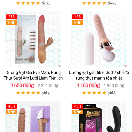
(878)
(866)
-31%
-43%
5
Hot
5
Dương Vật Giả Evo Mars Rung
Dương vật giả Dibei God 7 chế độ
Thụt Sưởi Ấm Lưỡi Liếm Tiện Ích
rung thụt mạnh tỏa nhiệt
1.650.000₫
1.100.000₫
2.391.000₫
1.930.000₫
(864)
(862)
-15%
-45%
5
5