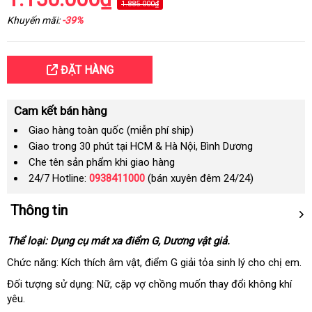
1.885.000₫
Khuyến mãi:
-39%
ĐẶT HÀNG
Cam kết bán hàng
Giao hàng toàn quốc (miễn phí ship)
Giao trong 30 phút tại HCM & Hà Nội, Bình Dương
Che tên sản phẩm khi giao hàng
24/7 Hotline:
0938411000
(bán xuyên đêm 24/24)
Thông tin
Thể loại: Dụng cụ mát xa điểm G
nơi
, Dương vật giả.
bán
Chức năng: Kích thích âm vật
qua
, điểm G giải tỏa sinh lý cho chị em.
app
Đối tượng sử dụng: Nữ
bền
, cặp vợ chồng muốn thay đổi không khí
yêu.