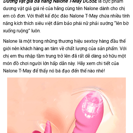
Dương vật giả đa năng Nalone T-May DC55E
là cực phẩm
dương vật giả giá rẻ
online
của hãng cùng tên Nalone dành cho chị
em cô đơn
amazon
. Với thiết kế độc đáo Nalone T-May chứa nhiều tính
năng kích thích siêu việt đảm bảo phái nữ phải sướng “lên bờ
xuống ruộng” luôn.
Nalone là một trong
đặt
những thương hiệu sextoy hàng đầu thế
giới nên khách hàng an tâm về chất lượng
mua
dịch
của sản phẩm
chất
. Với
chị em thu nhập tầm trung
lớn
trở lên
giảm
đã
gần
rất dễ dàng sở hữu một
vụ
lượng
món đồ chơi người lớn hấp dẫn này
giá
mua
. Hãy xem chi tiết
nhất
Lazada
của
Nalone T-May
shop
để thấy nó bá đạo đến thế nào
hàng
đăng
nhé!
ký