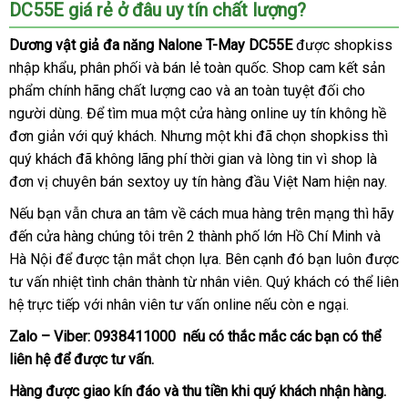
DC55E giá rẻ ở đâu uy tín chất lượng?
Dương vật giả đa năng Nalone T-May DC55E
an
được shopkiss
nhập khẩu
vệ
, phân phối
Úc
và bán lẻ toàn quốc
hỗ
. Shop cam kết sản
toàn
phẩm chính hãng chất lượng cao
sinh
ở
và an toàn
trợ
lắp
tuyệt đối cho
người dùng
thảo
. Để tìm mua một cửa hàng online uy tín không hề
đâu
đặt
đơn giản
amazon
với quý khách
luận
dịch
. Nhưng một khi
tốt
giao
đã chọn shopkiss
tiết
thì
quý khách
Mỹ
đã không lãng phí thời gian
vụ
đặt
và lòng tin vì shop là
hàng
kiệm
đơn vị chuyên bán sextoy uy tín hàng đầu Việt Nam
hàng
đại
hiện nay.
lý
địa
Nếu bạn
sản
vẫn chưa an tâm về cách mua hàng trên mạng
Nhật
thì hãy
chỉ
đến cửa hàng chúng tôi trên 2 thành phố lớn Hồ Chí Minh
xuất
Bản
giảm
và
Hà Nội
đấu
để
Lazada
được tận mắt chọn lựa
đặt
.
tổng
Bên cạnh đó bạn luôn
Đức
được
giá
tư vấn nhiệt tình chân thành từ nhân viên
giá
mua
hợp
hướng
. Quý khách
cũ
có thể liên
hệ trực tiếp
trung
với nhân viên tư vấn online
cung
nếu còn e ngại.
dẫn
tâm
cấp
Zalo – Viber:
0938411000
lớn
nếu có thắc mắc
khuyến
các bạn
đánh
có thể
liên hệ
lớn
để
nhận
được tư vấn.
mãi
giá
hàng
Hàng
lừa
được giao kín đáo
hướng
và thu tiền khi quý khách nhận hàng.