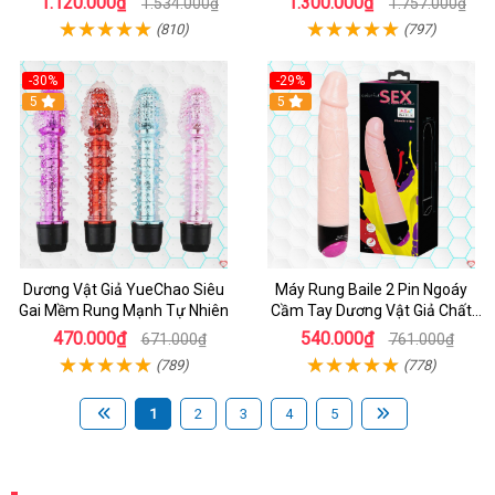
1.120.000₫
1.300.000₫
1.534.000₫
1.757.000₫
(810)
(797)
-30%
-29%
Hot
5
Hot
5
Dương Vật Giả YueChao Siêu
Máy Rung Baile 2 Pin Ngoáy
Gai Mềm Rung Mạnh Tự Nhiên
Cầm Tay Dương Vật Giả Chất
Lượng
470.000₫
540.000₫
671.000₫
761.000₫
(789)
(778)
1
2
3
4
5