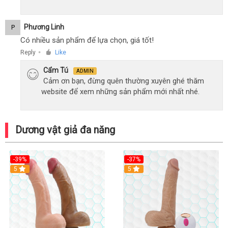
Phương Linh
P
Có nhiều sản phẩm để lựa chọn, giá tốt!
Reply
Like
●
Cẩm Tú
ADMIN
Cảm ơn bạn, đừng quên thường xuyên ghé thăm
website để xem những sản phẩm mới nhất nhé.
Dương vật giả đa năng
-39%
-37%
Hot
5
5