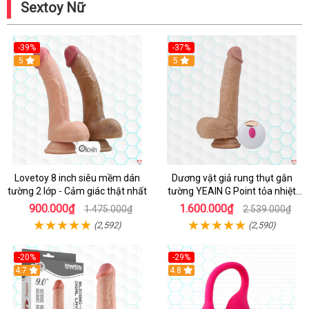
Sextoy Nữ
-39%
-37%
Hot
5
5
Lovetoy 8 inch siêu mềm dán
Dương vật giả rung thụt gắn
tường 2 lớp - Cảm giác thật nhất
tường YEAIN G Point tỏa nhiệt
điều khiển từ xa
900.000₫
1.600.000₫
1.475.000₫
2.539.000₫
(2,592)
(2,590)
-20%
-29%
Hot
4.7
Hot
4.8