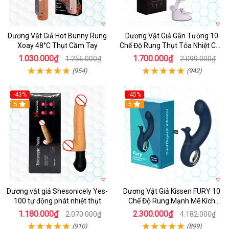
Dương Vật Giả Hot Bunny Rung
Dương Vật Giả Gắn Tường 10
Xoay 48°C Thụt Cầm Tay
Chế Độ Rung Thụt Tỏa Nhiệt Cao
Cấp
1.030.000₫
1.700.000₫
1.256.000₫
2.099.000₫
(954)
(942)
-43%
-45%
5
Hot
5
Dương vật giả Shesonicely Yes-
Dương Vật Giả Kissen FURY 10
100 tự động phát nhiệt thụt
Chế Độ Rung Mạnh Mẽ Kích
Thích
1.180.000₫
2.300.000₫
2.070.000₫
4.182.000₫
(910)
(899)