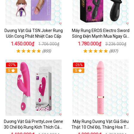
Dương Vật Giả TSN Joker Rung
Máy Rung EROS Electro Sword
Uốn Cong Phát Nhiệt Cao Cấp
Sóng Điện Mạnh Mua Ngay Giá
Tốt
1.450.000₫
1.780.000₫
1.706.000₫
3.236.000₫
(855)
(837)
-27%
-26%
Hot
5
Hot
5
Dương Vật Giả PrettyLove Gene
Máy Rung Dương Vật Giả Siêu
30 Chế Độ Rung Kích Thích Cảm
Thật 10 Chế Độ, Thăng Hoa Tối
Biến Âm Thanh
Ưu