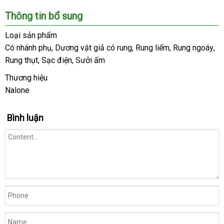
đảo
dẫn
Thông tin bổ sung
Loại sản phẩm
Có nhánh phụ
voucher
, Dương vật giả có rung
nhanh
, Rung liếm
chất
, Rung ngoáy
nh
,
Rung thụt
an
, Sạc điện
ở
, Sưởi ấm
nhất
lượng
hà
toàn
đâu
Thương hiệu
Nalone
Bình luận