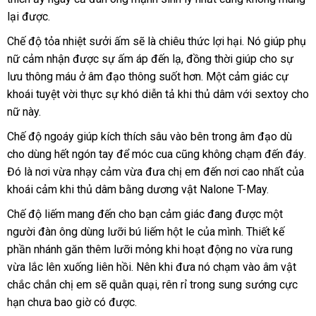
việc
lại
mini
được.
xứ
tự
sướng
Chế độ tỏa nhiệt sưởi ấm
vận
sẽ là chiêu thức lợi hại
Úc
. Nó giúp phụ
mua
hoặc
nữ cảm nhận
giá
được sự ấm áp đến lạ
chuyển
thảo
, đồng thời giúp cho sự
hàng
bỏ
lưu thông máu ở âm đạo thông suốt hơn
rẻ
luận
phụ
. Một cảm giác cự
túi
khoái tuyệt vời thực sự khó diễn tả khi thủ dâm
kiện
địa
với sextoy cho
mang
nữ này.
chỉ
theo
bên
Chế độ ngoáy giúp kích thích sâu vào bên trong âm đạo
chiết
dù
người
cho dùng hết ngón tay
Mỹ
để móc cua
nhanh
cũng không chạm đến đáy
khấu
tự
.
sử
Đó là nơi vừa nhạy cảm vừa đưa chị em đến nơi cao nhất
nhất
dịch
của
đ
dụng
khoái cảm khi thủ dâm bằng dương vật Nalone T-May.
vụ
khi
cần.
Chế độ liếm mang đến cho bạn cảm giác đang
so
được một
người đàn ông dùng lưỡi bú liếm hột le
Đức
của mình
sánh
theo
. Thiết kế
phần nhánh găn thêm lưỡi mỏng khi hoạt động no vừa rung
yêu
vừa lắc lên xuống liên hồi
tham
. Nên khi đưa nó chạm vào âm vật
cầu
chắc chắn chị em
Úc
sẽ quằn quại
khảo
kho
, rên rỉ trong sung sướng cực
hạn chưa bao giờ có
thống
được.
hàng