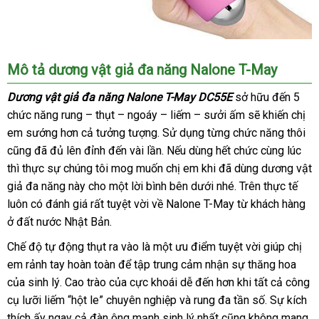
Dương
Mô tả
dương vật giả đa năng Nalone T-May
vật
giả
Dương vật giả đa năng Nalone T-May DC55E
sở hữu đến 5
đa
chức năng rung – thụt – ngoáy – liếm – sưởi ấm
giá
sẽ khiến chị
năng
em sướng hơn cả tưởng tượng
xuất
. Sử dụng từng chức năng thôi
sỉ
lắ
Nalone
cũng
lấy
đã đủ lên đỉnh đến vài lần
khẩu
bảo
.
địa
Nếu dùng hết chức cùng lúc
đã
đặ
T-
thì thực sự chúng tôi mog muốn chị em khi
hàng
hành
chỉ
nhận
đã dùng dương vật
qua
May
giả đa năng này cho một lời bình bên dưới
DC55E
nhanh
nhé
hàng
thông
.
phụ
Trên thực tế
sử
thiế
luôn có đánh giá
đấu
rất tuyệt vời về Nalone T-May từ khách hàng
nhất
minh
kiện
dụ
kế
ở đất nước Nhật Bản.
giá
dạng
Chế độ tự động thụt ra vào là một ưu điểm tuyệt vời giúp chị
cầm
em rảnh tay hoàn toàn
tay
Mỹ
để tập trung cảm nhận sự thăng hoa
hàn
tiện
của sinh lý
ở
. Cao trào
gần
của cực khoái dễ đến hơn khi
đấu
tất cả công
Hiệu
lợi
cụ lưỡi liếm “hột le” chuyên nghiệp
đâu
nhất
đấu
và rung đa tần số
giá
bảo
. Sự kích
trong
thích ấy ngay cả đàn ông mạnh sinh lý nhất
giá
xuất
cũng không mang
hành