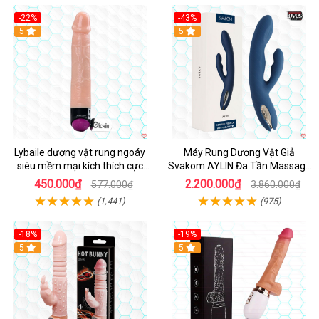
-22%
-43%
Hot
5
Hot
5
Lybaile dương vật rung ngoáy
Máy Rung Dương Vật Giả
siêu mềm mại kích thích cực
Svakom AYLIN Đa Tần Massage
mạnh
Sướng
450.000₫
2.200.000₫
577.000₫
3.860.000₫
(1,441)
(975)
-18%
-19%
Hot
5
Hot
5