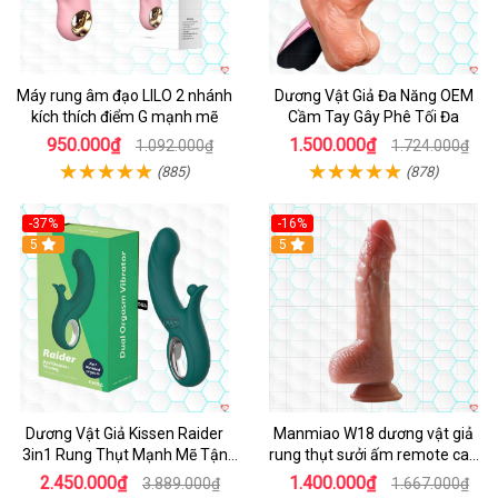
Máy rung âm đạo LILO 2 nhánh
Dương Vật Giả Đa Năng OEM
kích thích điểm G mạnh mẽ
Cầm Tay Gây Phê Tối Đa
950.000₫
1.500.000₫
1.092.000₫
1.724.000₫
(885)
(878)
-37%
-16%
Hot
5
Hot
5
Dương Vật Giả Kissen Raider
Manmiao W18 dương vật giả
3in1 Rung Thụt Mạnh Mẽ Tận
rung thụt sưởi ấm remote cao
Hưởng
cấp
2.450.000₫
1.400.000₫
3.889.000₫
1.667.000₫