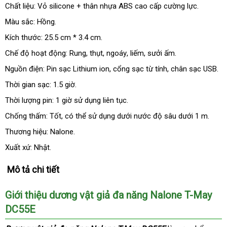
Chất liệu: Vỏ silicone + thân nhựa ABS cao cấp cường lực.
Màu sắc: Hồng.
Kích thước: 25.5 cm * 3.4 cm.
Chế độ hoạt động: Rung
đổi
, thụt
tư
, ngoáy
cung
, liếm
tại
, sưởi ấm.
trả
vấn
cấp
nhà
Nguồn điện: Pin sạc Lithium ion
đặt
, cổng sạc từ tính
tốt
, chân sạc USB.
hàng
nhất
Thời gian sạc: 1.5 giờ.
Thời lượng pin: 1 giờ sử dụng liên tục.
Chống thấm: Tốt
có
,
giá
có thể sử dụng dưới nước độ sâu dưới 1 m.
nên
sỉ
Thương hiệu: Nalone.
mua
Xuất xứ: Nhật.
Mô tả chi tiết
Giới thiệu dương vật giả đa năng Nalone T-May
DC55E