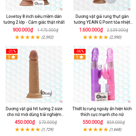
Lovetoy 8 inch siêu mềm dán
Dương vật giả rung thụt gắn
tường 2 lớp - Cảm giác thật nhất
tường YEAIN G Point tỏa nhiệt
điều khiển từ xa
900.000₫
1.600.000₫
1.475.000₫
2.539.000₫
(2,592)
(2,590)
-21%
-36%
Hot
5
Hot
5
Dương vật giả hít tường 2 size
Thiết bị rung ngoáy ẩn hiện kích
cho nữ mới dùng trải nghiệm
thích cực mạnh cho nữ
thật
450.000₫
550.000₫
570.000₫
859.000₫
(1,729)
(1,668)