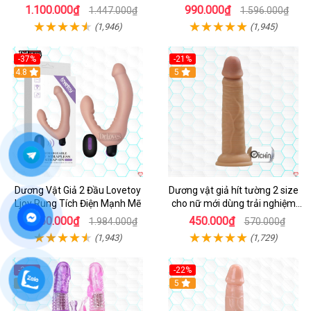
1.100.000₫
990.000₫
1.447.000₫
1.596.000₫
(1,946)
(1,945)
-37%
-21%
Hot
4.8
Hot
5
Dương Vật Giả 2 Đầu Lovetoy
Dương vật giả hít tường 2 size
Ljoy Rung Tích Điện Mạnh Mẽ
cho nữ mới dùng trải nghiệm
thật
1.250.000₫
450.000₫
1.984.000₫
570.000₫
(1,943)
(1,729)
-36%
-22%
Hot
5
Hot
5