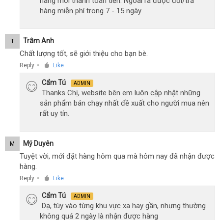
hàng mới thanh toán tiền. Ngoài ra được đổi/trả
hàng miễn phí trong 7 - 15 ngày
Trâm Anh
T
Chất lượng tốt, sẽ giới thiệu cho bạn bè.
Reply
Like
●
Cẩm Tú
ADMIN
Thanks Chị, website bên em luôn cập nhật những
sản phẩm bán chạy nhất đề xuất cho người mua nên
rất uy tín.
Mỹ Duyên
M
Tuyệt vời, mới đặt hàng hôm qua mà hôm nay đã nhận được
hàng.
Reply
Like
●
Cẩm Tú
ADMIN
Dạ, tùy vào từng khu vực xa hay gần, nhưng thường
không quá 2 ngày là nhận được hàng