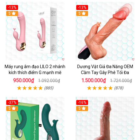
-13%
-13%
Hot
5
Hot
5
Máy rung âm đạo LILO 2 nhánh
Dương Vật Giả Đa Năng OEM
kích thích điểm G mạnh mẽ
Cầm Tay Gây Phê Tối Đa
950.000₫
1.500.000₫
1.092.000₫
1.724.000₫
(885)
(878)
-37%
-16%
Hot
5
Hot
5