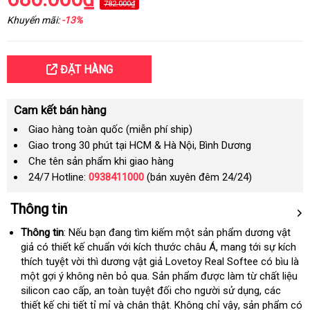
782.000₫
Khuyến mãi:
-13%
ĐẶT HÀNG
Cam kết bán hàng
Giao hàng toàn quốc (miễn phí ship)
Giao trong 30 phút tại HCM & Hà Nội, Bình Dương
Che tên sản phẩm khi giao hàng
24/7 Hotline:
0938411000
(bán xuyên đêm 24/24)
Thông tin
Thông tin
:
mới
Nếu bạn đang tìm kiếm một sản phẩm dương vật
giả có thiết kế chuẩn
nhất
tại
với kích thước châu Á
Pháp
, mang tới sự kích
thích tuyệt vời thì dương vật giả Lovetoy Real Softee có bìu là
nhà
một gợi ý không nên bỏ qua
tốt
. Sản phẩm
nhập
được làm từ chất liệu
silicon cao cấp
hướng
, an toàn
shopee
tuyệt đối cho người sử dụng
nhất
khẩu
xuất
, các
thiết kế chi tiết tỉ mỉ và chân thật
dẫn
miễn
. Không chỉ vậy
Úc
, sản phẩm có
khẩu