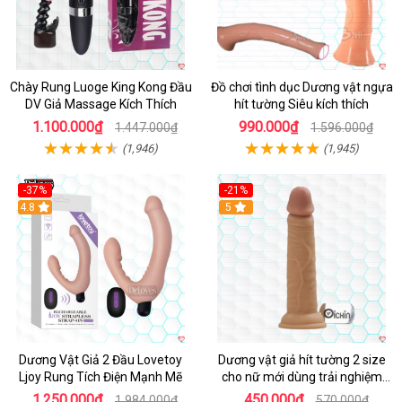
Chày Rung Luoge King Kong Đầu
Đồ chơi tình dục Dương vật ngựa
DV Giả Massage Kích Thích
hít tường Siêu kích thích
1.100.000₫
990.000₫
1.447.000₫
1.596.000₫
(1,946)
(1,945)
-37%
-21%
Hot
4.8
Hot
5
Dương Vật Giả 2 Đầu Lovetoy
Dương vật giả hít tường 2 size
Ljoy Rung Tích Điện Mạnh Mẽ
cho nữ mới dùng trải nghiệm
thật
1.250.000₫
450.000₫
1.984.000₫
570.000₫