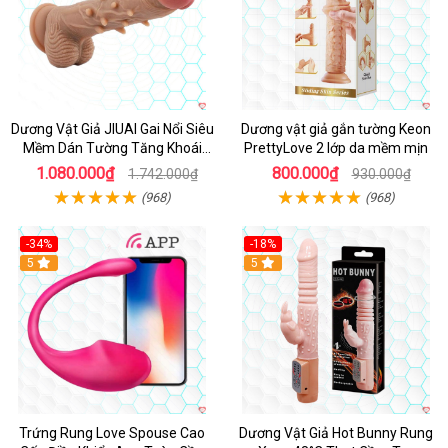
Dương Vật Giả JIUAI Gai Nổi Siêu
Dương vật giả gắn tường Keon
Mềm Dán Tường Tăng Khoái
PrettyLove 2 lớp da mềm mịn
Cảm
1.080.000₫
800.000₫
1.742.000₫
930.000₫
(968)
(968)
-34%
-18%
5
Hot
5
Trứng Rung Love Spouse Cao
Dương Vật Giả Hot Bunny Rung