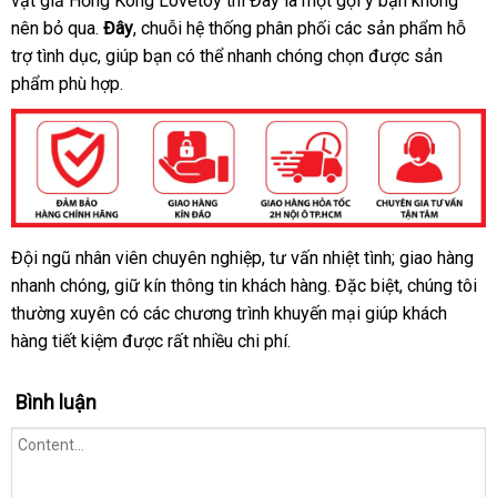
vật giả Hồng Kông Lovetoy
Hàn
thì Đây là một gợi ý bạn không
nên bỏ qua
shopee
.
Đây
hỗ
, chuỗi hệ thống phân phối
Quốc
kiểm
các sản phẩm hỗ
trợ tình dục
chiết
, giúp bạn
trợ
thảo
có thể nhanh chóng chọn
tra
dịch
được sản
phẩm phù hợp.
khấu
luận
vụ
Đội ngũ nhân viên chuyên nghiệp
voucher
, tư vấn nhiệt tình; giao hàng
Dương
nhanh chóng
vật
địa
, giữ kín thông tin khách hàng
thanh
.
tại
Đặc biệt
showroom
, chúng tôi
giả
thường xuyên có
chỉ
có
các chương trình khuyến mại giúp khách
toán
nhà
có
hàng tiết kiệm
cửa
được
nên
sửa
rất nhiều chi phí.
bìu
hàng
mua
chữa
chất
,
Bình luận
lượng
rung
10
chế
độ