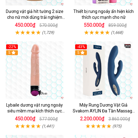
Dương vật giả hít tường 2 size
Thiết bị rung ngoáy ẩn hiện kích
cho nữ mới dùng trải nghiệm
thích cực mạnh cho nữ
thật
450.000₫
550.000₫
570.000₫
859.000₫
(1,729)
(1,668)
-22%
-43%
Hot
5
Hot
5
Lybaile dương vật rung ngoáy
Máy Rung Dương Vật Giả
siêu mềm mại kích thích cực
Svakom AYLIN Đa Tần Massage
mạnh
Sướng
450.000₫
2.200.000₫
577.000₫
3.860.000₫
(1,441)
(975)