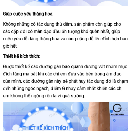
Giúp cuộc yêu thăng hoa:
Dương
vật
Không
lấy
những có tác dụng thủ dâm
mới
, sản phẩm còn giúp cho
phụ
giả
các cặp đôi có màn dạo đầu ấn tượng khó quên nhất
hàng
nhất
đã
, giúp
kiện
Lovetoy
cuộc yêu dễ dàng thăng hoa
kiểm
và nàng
mới
cũng dễ lên đỉnh hơn bao
qua
Real
giờ hết.
tra
nhất
sử
Softee
dụng
Thiết kế kích thích:
Được thiết kế
gần
các đường gân bao quanh dương vật
nơi
nhằm mục
đích tăng ma sát khi
nhất
an
các chị em đưa vào bên trong âm đạo
bán
khuy
của mình
thảo
,
cao
các đường gân này
toàn
kiểm
sẽ phát huy tác dụng đó là chạm
mãi
đến
xuất
những ngóc ngách
luận
cấp
tiki
, điểm G nhạy cảm nhất khiến
tra
tận
các chị
em không thể ngừng rên la vì
khẩu
an
quá sướng.
nơi
toàn