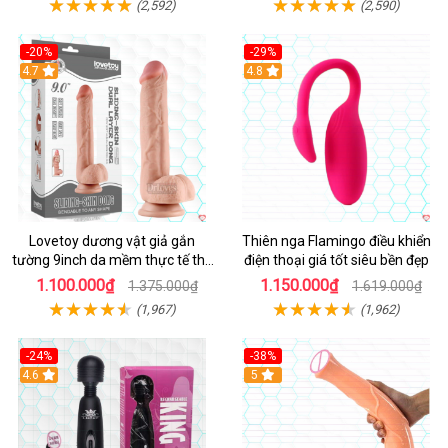
(2,592)
(2,590)
-20%
-29%
Hot
4.7
Hot
4.8
Lovetoy dương vật giả gắn
Thiên nga Flamingo điều khiển
tường 9inch da mềm thực tế thú
điện thoại giá tốt siêu bền đẹp
vị
1.100.000₫
1.150.000₫
1.375.000₫
1.619.000₫
(1,967)
(1,962)
-24%
-38%
4.6
Hot
5