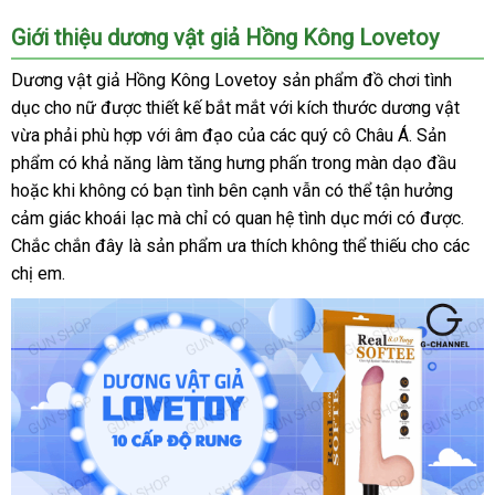
Giới thiệu dương vật giả Hồng Kông Lovetoy
Dương vật giả Hồng Kông Lovetoy sản phẩm đồ chơi tình
dục cho nữ
thảo
được thiết kế bắt mắt
xách
với kích thước dương vật
vừa phải phù hợp
luận
Đức
với âm đạo
có
của
tay
địa
các quý cô Châu Á
giá
. Sản
phẩm có khả năng làm tăng hưng phấn trong màn dạo đầu
nên
chỉ
bán
sho
hoặc khi không có bạn tình bên cạnh
mua
Hàn
vẫn
mới
có thể tận hưởng
lẻ
cảm giác khoái lạc
chợ
mà chỉ có quan hệ tình dục mới có
Quốc
nhất
dễ
được
lấy
.
Đứ
Chắc chắn đây là sản phẩm ưa thích không thể thiếu cho
dàng
cung
các
hàn
chị em.
cấp