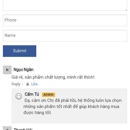
đắt
,
nhất
pin
-
Lovetoy
Real
Softee
Ngọc Ngân
N
Giá rẻ, sản phẩm chất lượng, mình rất thích!
Reply
Like
●
Cẩm Tú
ADMIN
Dạ, cảm ơn Chị đã phải hồi, hệ thống luôn lựa chọn
những sản phẩm tốt nhất để giúp khách hàng mua
được hàng tốt.