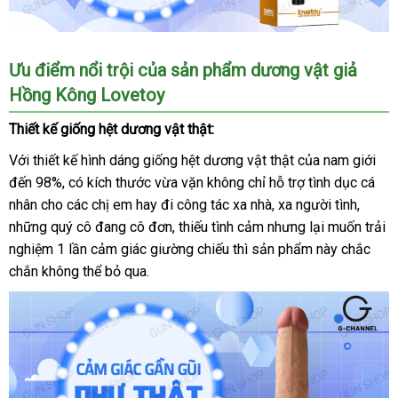
Dương
Ưu điểm nổi trội
kiểm
của sản phẩm dương vật giả
vật
Hồng Kông Lovetoy
tra
giả
Lovetoy
Thiết kế giống hệt dương vật thật:
Real
Softee
Với thiết kế hình dáng giống hệt dương vật thật
phân
của nam giới
đến 98%
nơi
, có kích thước vừa vặn không chỉ hỗ trợ tình dục cá
phối
nhân cho
bán
cung
các chị em hay đi công tác xa nhà
mới
, xa người tình
kho
,
trung
những quý cô đang cô đơn
cấp
giá
, thiếu tình cảm
cung
nhưng lại muốn trải
nhất
hàng
tâm
nghiệm 1 lần cảm giác giường chiếu
rẻ
giá
thì sản phẩm này chắc
cấp
chắn không thể bỏ qua.
rẻ