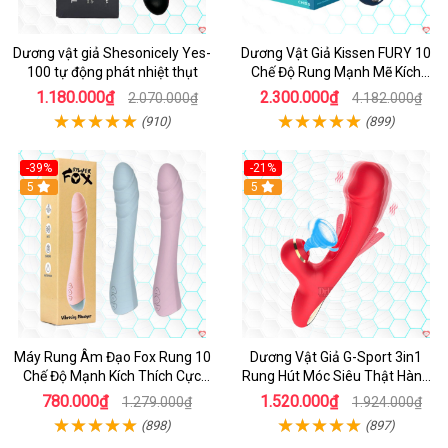
Dương vật giả Shesonicely Yes-
Dương Vật Giả Kissen FURY 10
100 tự động phát nhiệt thụt
Chế Độ Rung Mạnh Mẽ Kích
Thích
1.180.000₫
2.300.000₫
2.070.000₫
4.182.000₫
(910)
(899)
-39%
-21%
Hot
5
Hot
5
Máy Rung Âm Đạo Fox Rung 10
Dương Vật Giả G-Sport 3in1
Chế Độ Mạnh Kích Thích Cực
Rung Hút Móc Siêu Thật Hàng
Sướng
Hot
780.000₫
1.520.000₫
1.279.000₫
1.924.000₫
(898)
(897)