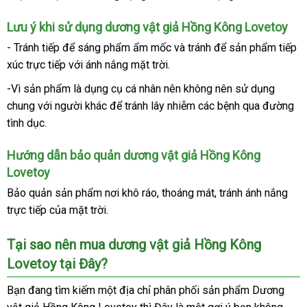
toán
Lưu ý khi sử dụng dương vật giả Hồng Kông Lovetoy
- Tránh tiếp
hướng
để sáng phẩm ẩm mốc
facebook
và tránh
vệ
để sản phẩm tiếp
xúc trực tiếp
dẫn
shopee
với ánh nắng mặt trời.
sinh
-Vì sản phẩm là dụng cụ cá nhân nên không nên sử dụng
chung
giá
với người khác
chính
để tránh lây nhiễm
khách
các bệnh qua đường
tình dục.
sỉ
hãng
hàng
Hướng dẫn bảo quản dương vật giả Hồng Kông
Lovetoy
Bảo quản sản phẩm nơi khô ráo
so
, thoáng mát
thanh
, tránh ánh nắng
trực tiếp
ở
của mặt trời.
sánh
toán
đâu
Tại sao nên mua dương vật giả Hồng Kông
uy
tín
Lovetoy tại Đây?
Bạn đang tìm kiếm một địa chỉ phân phối sản phẩm Dương