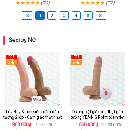
(789)
(778)
1
2
3
4
5
Sextoy Nữ
-39%
-37%
Hot
5
5
Lovetoy 8 inch siêu mềm dán
Dương vật giả rung thụt gắn
tường 2 lớp - Cảm giác thật nhất
tường YEAIN G Point tỏa nhiệt
điều khiển từ xa
900.000₫
1.600.000₫
1.475.000₫
2.539.000₫