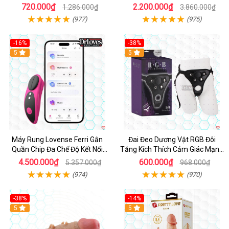
Sướng
720.000₫
2.200.000₫
1.286.000₫
3.860.000₫
(977)
(975)
-16%
-38%
Hot
5
Hot
5
Máy Rung Lovense Ferri Gắn
Đai Đeo Dương Vật RGB Đôi
Quần Chip Đa Chế Độ Kết Nối
Tăng Kích Thích Cảm Giác Mạnh
App
Mẽ
4.500.000₫
600.000₫
5.357.000₫
968.000₫
(974)
(970)
-38%
-14%
5
5