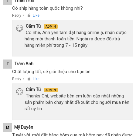
Thanh Hải
T
Có ship hàng toàn quốc không nhỉ?
Reply
Like
●
Cẩm Tú
ADMIN
Có nhé, Anh yên tâm đặt hàng online ạ, nhận được
hàng mới thanh toán tiền. Ngoài ra được đổi/trả
hàng miễn phí trong 7 - 15 ngày
Trâm Anh
T
Chất lượng tốt, sẽ giới thiệu cho bạn bè.
Reply
Like
●
Cẩm Tú
ADMIN
Thanks Chị, website bên em luôn cập nhật những
sản phẩm bán chạy nhất đề xuất cho người mua nên
rất uy tín.
Mỹ Duyên
M
Tuyệt vời, mới đặt hàng hôm qua mà hôm nay đã nhận được