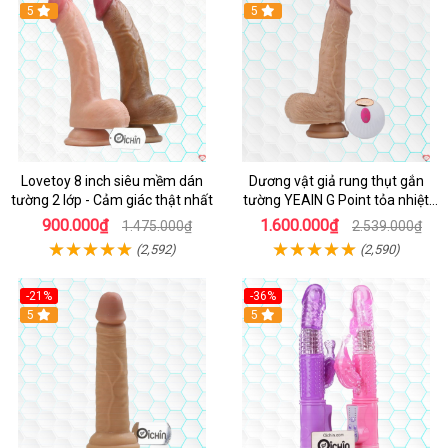
Hot
5
5
Lovetoy 8 inch siêu mềm dán
Dương vật giả rung thụt gắn
tường 2 lớp - Cảm giác thật nhất
tường YEAIN G Point tỏa nhiệt
điều khiển từ xa
900.000₫
1.600.000₫
1.475.000₫
2.539.000₫
(2,592)
(2,590)
-21%
-36%
Hot
5
Hot
5