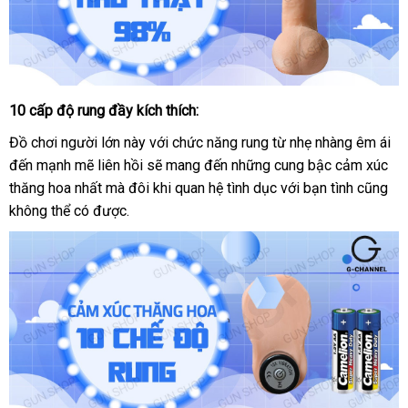
10 cấp độ rung đầy kích thích:
Dương
vật
Đồ chơi người lớn này
miễn
với chức năng rung từ nhẹ nhàng êm ái
giả
đến mạnh mẽ liên hồi
mua
sẽ mang đến
phí
dịch
những cung bậc cảm xúc
Lovetoy
thăng hoa nhất
chợ
mà đôi khi quan hệ tình dục
hàng
vụ
giá
với bạn tình
amazon
cũng
Real
không thể có
tận
được.
bán
Softee
nơi