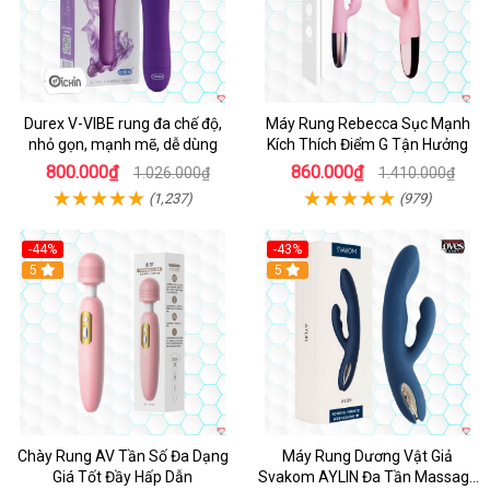
Durex V-VIBE rung đa chế độ,
Máy Rung Rebecca Sục Mạnh
nhỏ gọn, mạnh mẽ, dễ dùng
Kích Thích Điểm G Tận Hưởng
800.000₫
860.000₫
1.026.000₫
1.410.000₫
(1,237)
(979)
-44%
-43%
Hot
5
Hot
5
Chày Rung AV Tần Số Đa Dạng
Máy Rung Dương Vật Giả
Giá Tốt Đầy Hấp Dẫn
Svakom AYLIN Đa Tần Massage