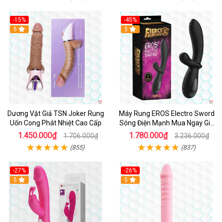
-15%
-45%
5
5
Dương Vật Giả TSN Joker Rung
Máy Rung EROS Electro Sword
Uốn Cong Phát Nhiệt Cao Cấp
Sóng Điện Mạnh Mua Ngay Giá
Tốt
1.450.000₫
1.780.000₫
1.706.000₫
3.236.000₫
(855)
(837)
-27%
-26%
Hot
5
Hot
5