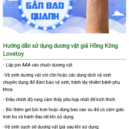
Dương
Hướng dẫn sử dụng dương vật giả Hồng Kông
vật
Lovetoy
giả
Lovetoy
- Lắp pin AAA vào chuôi dương vật.
Real
Softee
-Vệ sinh dương vật
showroom
với cồn
facebook
hoặc
nơi
các dung dịch vệ sinh
chuyên dụng
tham
để đảm bảo vệ sinh
nào
xưởng
, tránh lây nhiễm bệnh phụ
khoa.
khảo
- Điều chỉnh độ rung cảm thấy phù hợp nhất
danh
để kích thích.
sách
- Bôi thêm gel bôi trơn
bảo
hoặc dùng bao cao su
tự
để có cảm giác
trơn tru
qua
và tránh đau rát khi sử dụng.
hành
động
app
-Vệ sinh sạch
thanh
sẽ dương vật giả sau khi sử dụng.