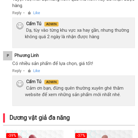
hàng.
Reply
Like
●
Cẩm Tú
ADMIN
Dạ, tùy vào từng khu vực xa hay gần, nhưng thường
không quá 2 ngày là nhận được hàng
Phương Linh
P
Có nhiều sản phẩm để lựa chọn, giá tốt!
Reply
Like
●
Cẩm Tú
ADMIN
Cảm ơn bạn, đừng quên thường xuyên ghé thăm
website để xem những sản phẩm mới nhất nhé.
Dương vật giả đa năng
-39%
-37%