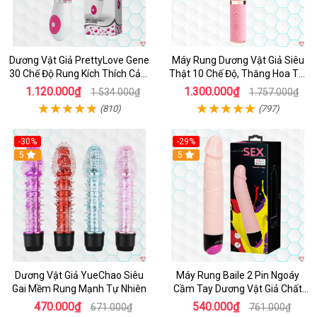
Dương Vật Giả PrettyLove Gene
Máy Rung Dương Vật Giả Siêu
30 Chế Độ Rung Kích Thích Cảm
Thật 10 Chế Độ, Thăng Hoa Tối
Biến Âm Thanh
Ưu
1.120.000₫
1.300.000₫
1.534.000₫
1.757.000₫
(810)
(797)
-30%
-29%
Hot
5
Hot
5
Dương Vật Giả YueChao Siêu
Máy Rung Baile 2 Pin Ngoáy
Gai Mềm Rung Mạnh Tự Nhiên
Cầm Tay Dương Vật Giả Chất
Lượng
470.000₫
540.000₫
671.000₫
761.000₫