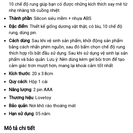
10 chế độ rung giúp bạn có
shopee
được
phí
địa
những kích thích say mê từ
nhẹ nhàng tới cuồng nhiệt.
chỉ
Thành phần
: Silicon siêu mềm + nhựa ABS
Đặc điểm
: Thiết kế giống dương vật thật
cung
, có bìu
so
, 10 chế độ
rung
nhận
, dùng pin.
cấp
sánh
xét
Cách dùng
: Sau khi vệ sinh sản phẩm
nhập
, khởi động sản phẩm
bằng cách nhấn phím nguồn
shopee
, sau đó bấm chọn chế độ rung
hàng
thích hợp rồi bắt đầu sử dụng
shop
. Sau khi sử dụng vệ sinh lại sản
phẩm và bảo quản
chất
. Lưu ý: Nên dùng kèm gel bôi trơn
so
để tạo
cảm giác trơn mượt hơn
lượng
đẹp
, mang lại khoái cảm tốt nhất.
sánh
Kích thước
: 20 x 3.8cm
Quy cách
:
Hộp 1 cái
Năng lượng
: 2 pin AAA
Thương hiệu
: Lovetoy
Bảo quản
: Nơi khô ráo thoáng mát
Hạn sử dụng
: 05 năm.
Mô tả chi tiết