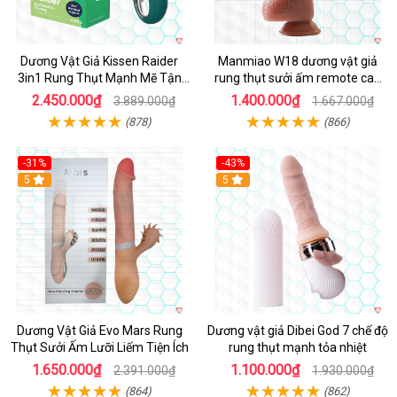
Dương Vật Giả Kissen Raider
Manmiao W18 dương vật giả
3in1 Rung Thụt Mạnh Mẽ Tận
rung thụt sưởi ấm remote cao
Hưởng
cấp
2.450.000₫
1.400.000₫
3.889.000₫
1.667.000₫
(878)
(866)
-31%
-43%
5
Hot
5
Dương Vật Giả Evo Mars Rung
Dương vật giả Dibei God 7 chế độ
Thụt Sưởi Ấm Lưỡi Liếm Tiện Ích
rung thụt mạnh tỏa nhiệt
1.650.000₫
1.100.000₫
2.391.000₫
1.930.000₫
(864)
(862)