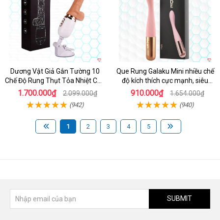
Dương Vật Giả Gắn Tường 10
Que Rung Galaku Mini nhiều chế
Chế Độ Rung Thụt Tỏa Nhiệt Cao
độ kích thích cực mạnh, siêu
Cấp
sướng
1.700.000₫
910.000₫
2.099.000₫
1.654.000₫
(942)
(940)
1
2
3
4
5
SUBMIT