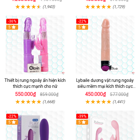
(1,943)
(1,729)
-36%
-22%
Hot
5
Hot
5
Thiết bị rung ngoáy ẩn hiện kích
Lybaile dương vật rung ngoáy
thích cực mạnh cho nữ
siêu mềm mại kích thích cực
mạnh
550.000₫
450.000₫
859.000₫
577.000₫
(1,668)
(1,441)
-22%
-39%
Hot
5
Hot
5