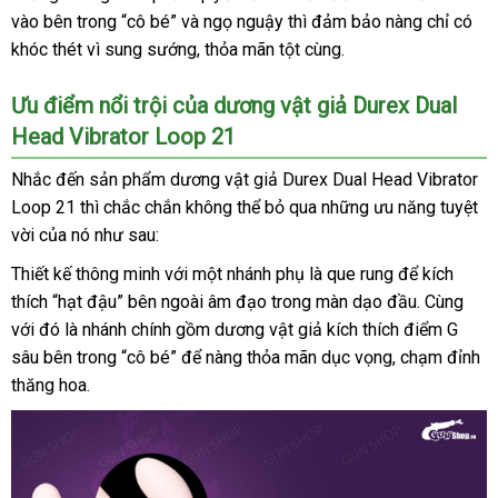
giả
vào bên trong “cô bé”
hàng
và ngọ nguậy
chính
thì đảm bảo nàng chỉ có
trộm
rung
khóc thét vì sung sướng
nhái
mới
, thỏa mãn tột cùng.
hãng
cửa
,
nhất
hàng
có
Ưu điểm nổi trội
nội
của dương vật giả Durex Dual
nhánh
Head Vibrator Loop 21
địa
-
Durex
Nhắc đến sản phẩm dương vật giả Durex Dual Head Vibrator
Dual
Loop 21
to
thì chắc chắn không thể bỏ qua
lừa
những ưu năng tuyệt
Head
vời
thông
của nó
xưởng
như sau:
đảo
Vibrator
Loop
minh
Thiết kế thông minh
showroom
với một nhánh phụ là que rung
giá
để kích
21
thích “hạt đậu” bên ngoài âm đạo trong màn dạo đầu
sỉ
Mỹ
. Cùng
chiế
với đó là nhánh chính gồm dương vật giả kích thích điểm G
khấ
sâu bên trong “cô bé”
đắt
để nàng thỏa mãn dục vọng
rẻ
, chạm đỉnh
thăng hoa.
nhất
nhất