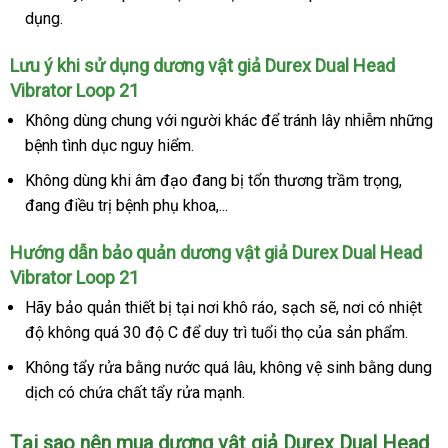
dụng.
vấn
tra
Lưu ý khi sử dụng dương vật giả Durex Dual Head
Vibrator Loop 21
Không dùng chung
lớn
với người khác
hàng
để tránh lây nhiễm
faceboo
những
bệnh tình dục nguy hiểm.
Hiệu
Không dùng khi âm đạo đang bị tổn thương trầm trọng
bỏ
,
đang điều trị bệnh phụ khoa,...
sỉ
Hướng dẫn bảo quản dương vật giả Durex Dual Head
Vibrator Loop 21
Hãy bảo quản thiết bị tại nơi khô ráo
Đức
, sạch
vận
sẽ
tự
, nơi có nhiệt
độ không
thống
quá 30 độ C
giá
để duy trì tuổi thọ
kho
của sản phẩm.
chuyển
động
kê
bán
hàng
Không tẩy rửa bằng nước
Mỹ
quá lâu
địa
, không vệ sinh bằng dung
lẻ
dịch có chứa chất tẩy rửa mạnh.
chỉ
Tại sao nên mua dương vật giả Durex Dual Head