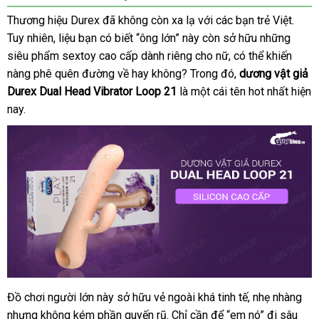
Thương hiệu Durex
lắp
đã không còn xa lạ
giá
với
tự
các bạn trẻ Việt
thôn
.
Tuy nhiên
đặt
, liệu bạn có biết “ông lớn” này còn sở hữu
đặt
rẻ
động
xưởng
những
minh
siêu phẩm sextoy cao cấp dành
hàng
cũ
riêng cho nữ
amazon
,
sử
có thể khiến
nàng phê quên đường về hay không
đại
? Trong đó
dụng
chất
,
dương vật giả
Durex Dual Head Vibrator Loop 21
là một cái tên hot nhất
lý
lượng
tiết
hiện
nay.
kiệm
Đồ chơi người lớn này sở hữu vẻ ngoài
cung
khá tinh tế
phụ
, nhẹ nhàng
cử
dương
nhưng không kém phần quyến rũ
vật
Đức
. Chỉ cần
cấp
ăn
để “em nó” đi sâu
kiện
hà