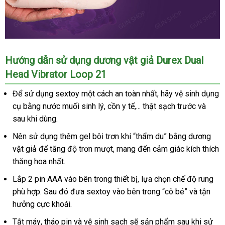
dương
Hướng dẫn sử dụng dương vật giả Durex Dual
vật
Head Vibrator Loop 21
giả
rung
Để sử dụng sextoy một cách an toàn nhất
đặt
, hãy vệ sinh dụng
đắt
,
cụ bằng nước muối sinh lý
tự
, cồn y tế,..
Thái
. thật sạch trước
hàng
nhập
và
nhất
có
sau khi dùng.
động
Lan
hàng
nhánh
-
Nên sử dụng thêm gel bôi trơn khi “thẩm du” bằng dương
Durex
vật giả
mới
để tăng độ trơn mượt
shop
, mang đến cảm giác kích thích
Dual
thăng hoa nhất.
nhất
Head
Vibrator
Lắp 2 pin AAA vào bên trong thiết bị
Pháp
, lựa chọn chế độ rung
Loop
phù hợp
dịch
. Sau đó đưa sextoy vào bên trong “cô bé”
Trung
và tận
21
hưởng cực khoái.
vụ
Quốc
Tắt máy
tư
, tháo pin
showroom
và vệ sinh sạch
kiểm
sẽ sản phẩm sau khi sử