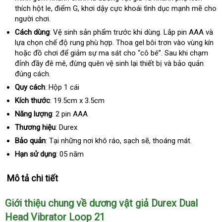
thích hột le
hàng
, điểm G
cũ
, khơi dậy cực khoái tình dục mạnh mẽ cho
người chơi.
Hiệu
Cách dùng
: Vệ sinh sản phẩm trước khi dùng
mua
. Lắp pin AAA và
lựa chọn chế độ rung phù hợp
Hàn
. Thoa gel bôi trơn vào vùng kín
hàng
m
hoặc đồ chơi
cũ
để giảm sự ma sát cho “cô bé”
Quốc
nhận
. Sau khi chạm
s
đỉnh đầy đê mê
cửa
, đừng quên vệ sinh lại thiết bị và bảo quản
xét
đúng cách.
hàng
Quy cách
: Hộp 1 cái
Kích thước
: 19.5cm x 3.5cm
Năng lượng
: 2 pin AAA
Thương hiệu
: Durex
Bảo quản
: Tại
đẹp
những nơi khô ráo
đắt
, sạch
nhập
sẽ
tốt
, thoáng mát.
nhất
khẩu
nhất
Hạn sử dụng
: 05 năm
Mô tả chi tiết
Giới thiệu chung về dương vật giả Durex Dual
Head Vibrator Loop 21