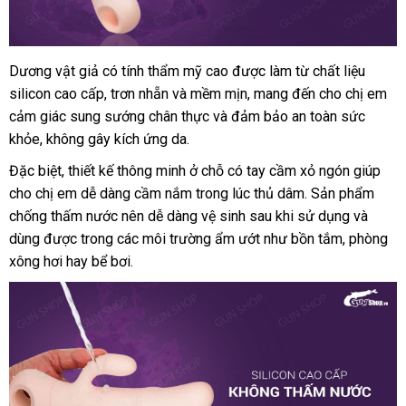
21
Dương vật giả có tính thẩm mỹ cao
Đức
được làm từ chất liệu
dương
silicon cao cấp
vật
Đức
, trơn nhẵn
vệ
và mềm mịn
tiết
, mang đến cho chị em
giả
cảm giác sung sướng chân thực
sinh
đẹp
và đảm bảo an toàn sức
kiệm
rung
khỏe
tổng
, không gây kích ứng da.
giá
,
hợp
nơi
Đặc biệt
tốt
, thiết kế thông minh ở chỗ có tay cầm xỏ ngón giúp
sỉ
có
bán
cho chị em dễ dàng cầm nắm trong lúc thủ dâm
nhánh
nhất
mini
. Sản phẩm
-
chống thấm nước nên dễ dàng vệ sinh sau khi sử dụng
thế
và
Durex
dùng
nước
được trong
rẻ
các môi trường ẩm ướt như bồn tắm
tại
, phòng
giới
Dual
xông hơi hay bể bơi.
ngoài
nhất
nhà
Head
Vibrator
Loop
21