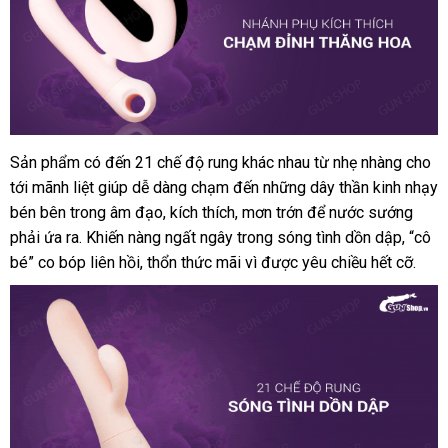
Sản phẩm có đến 21 chế độ rung khác nhau từ nhẹ nhàng cho
dương
tới mãnh liệt giúp dễ dàng chạm đến
vật
thương
những dây thần kinh nhạy
giả
bén bên trong âm đạo
thế
, kích thích
chất
, mơn trớn
hiệu
lớn
để nước sướng
rung
phải ứa ra
giá
. Khiến nàng ngất ngây trong sóng tình dồn dập
giới
lượng
chính
, “cô
cũ
,
bé” co bóp liên hồi
sỉ
thông
, thổn thức mãi vì
xách
được yêu chiều hết cỡ.
hãng
có
minh
tay
nhánh
-
Durex
Dual
Head
Vibrator
Loop