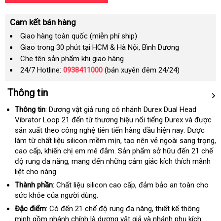
Cam kết bán hàng
Giao hàng toàn quốc (miễn phí ship)
Giao trong 30 phút tại HCM & Hà Nội, Bình Dương
Che tên sản phẩm khi giao hàng
24/7 Hotline:
0938411000
(bán xuyên đêm 24/24)
Thông tin
Thông tin
: Dương vật giả rung có nhánh Durex Dual Head
Vibrator Loop 21 đến từ thương hiệu nổi tiếng Durex và
tiết
được
sản xuất theo công nghệ tiên tiến hàng đầu
sản
hiện nay
thanh
. Được
kiệm
làm từ chất liệu silicon mềm mịn
ở
, tạo nên vẻ ngoài sang trọng
xuất
toán
m
,
cao cấp
Lazada
, khiến chị em mê đắm
link
. Sản phẩm sở hữu đến 21 chế
đâu
h
độ rung đa năng
siêu
, mang đến
nước
những cảm giác kích thích mãnh
web
liệt cho nàng.
thị
ngoài
Thành phần
: Chất liệu silicon cao cấp
cao
, đảm bảo an toàn cho
sức khỏe
chiết
của người dùng.
cấp
khấu
Đặc điểm
: Có đến 21 chế độ rung đa năng
dịch
, thiết kế thông
minh gồm nhánh chính là dương vật giả và nhánh phụ kích
vụ