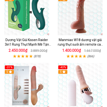
Dương Vật Giả Kissen Raider
Manmiao W18 dương vật giả
3in1 Rung Thụt Mạnh Mẽ Tận
rung thụt sưởi ấm remote cao
Hưởng
cấp
2.450.000₫
1.400.000₫
3.889.000₫
1.667.000₫
(878)
(866)
-31%
-43%
5
Hot
5