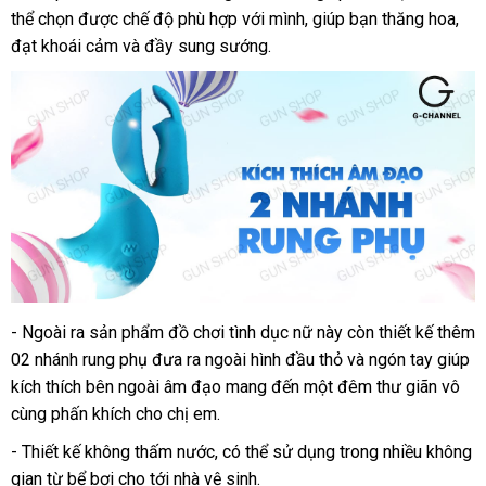
thể chọn
vật
Nhật
được chế độ phù hợp
sửa
với mình
chính
, giúp bạn thăng hoa
địa
lý
tư
,
giả
đạt khoái cảm
Bản
hàng
và đầy sung sướng.
chữa
hãng
vấn
Joko
Hiệu
Spray
-
có
Ngoài ra sản phẩm đồ chơi tình dục nữ này còn thiết kế thêm
Dương
02 nhánh rung phụ đưa ra ngoài hình đầu thỏ
nên
vật
chợ
và ngón tay giúp
giả
kích thích bên ngoài âm đạo mang đến một đêm thư giãn vô
mua
Joko
cùng phấn khích cho chị em.
Spray
- Thiết kế không thấm nước
thanh
,
nơi
có thể sử dụng trong nhiều không
gian từ bể bơi cho tới nhà vệ sinh.
lý
nào