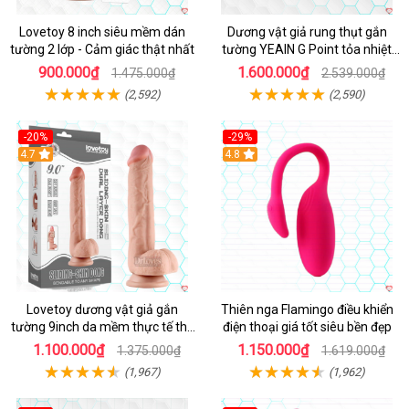
Lovetoy 8 inch siêu mềm dán
Dương vật giả rung thụt gắn
tường 2 lớp - Cảm giác thật nhất
tường YEAIN G Point tỏa nhiệt
điều khiển từ xa
900.000₫
1.600.000₫
1.475.000₫
2.539.000₫
(2,592)
(2,590)
-20%
-29%
Hot
4.7
Hot
4.8
Lovetoy dương vật giả gắn
Thiên nga Flamingo điều khiển
tường 9inch da mềm thực tế thú
điện thoại giá tốt siêu bền đẹp
vị
1.100.000₫
1.150.000₫
1.375.000₫
1.619.000₫
(1,967)
(1,962)