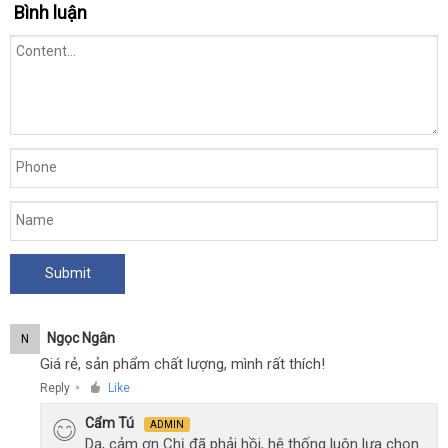
độ
Bình luận
giá
,
sỉ
pin
-
Joko
Spray
Ngọc Ngân
N
Giá rẻ, sản phẩm chất lượng, mình rất thích!
Reply
Like
●
Cẩm Tú
ADMIN
Dạ, cảm ơn Chị đã phải hồi, hệ thống luôn lựa chọn