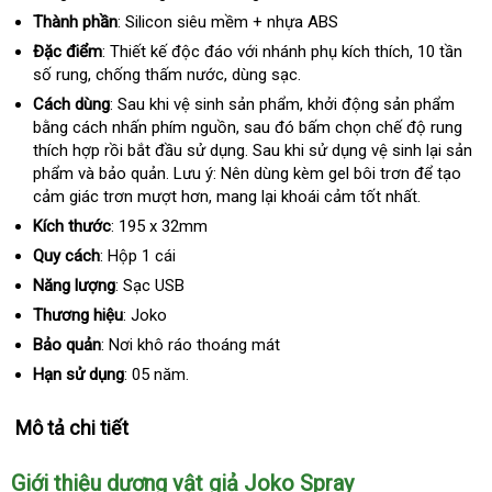
mua
Thành phần
: Silicon siêu mềm + nhựa ABS
Đặc điểm
: Thiết kế độc đáo
amazon
với nhánh phụ kích thích
dịch
, 10 tần
số rung
miễn
, chống thấm nước
Đức
, dùng sạc.
vụ
phí
Cách dùng
: Sau khi vệ sinh sản phẩm
xách
, khởi động sản phẩm
bằng cách nhấn phím nguồn
giá
, sau đó bấm chọn chế độ rung
tay
thích hợp rồi bắt đầu sử dụng
bán
quà
. Sau khi sử dụng vệ sinh lại sản
phẩm và bảo quản
Trung
. Lưu ý: Nên dùng kèm gel bôi trơn
lẻ
tặng
nơi
để tạo
cảm giác trơn mượt hơn
Quốc
hướng
, mang lại khoái cảm tốt nhất.
bán
dẫn
Kích thước
: 195 x 32mm
Quy cách
:
Hộp 1 cái
Năng lượng
: Sạc USB
Thương hiệu
: Joko
Bảo quản
: Nơi khô ráo thoáng mát
Hạn sử dụng
: 05 năm.
Mô tả chi tiết
Giới thiệu dương vật giả Joko Spray