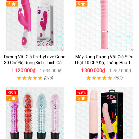
Hot
5
Hot
5
Dương Vật Giả PrettyLove Gene
Máy Rung Dương Vật Giả Siêu
30 Chế Độ Rung Kích Thích Cảm
Thật 10 Chế Độ, Thăng Hoa Tối
Biến Âm Thanh
Ưu
1.120.000₫
1.300.000₫
1.534.000₫
1.757.000₫
(810)
(797)
-30%
-29%
Hot
5
Hot
5