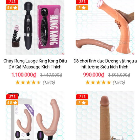
-24%
-38%
4.6
Hot
5
Chày Rung Luoge King Kong Đầu
Đồ chơi tình dục Dương vật ngựa
DV Giả Massage Kích Thích
hít tường Siêu kích thích
1.100.000₫
990.000₫
1.447.000₫
1.596.000₫
(1,946)
(1,945)
-37%
-21%
Hot
4.8
Hot
5