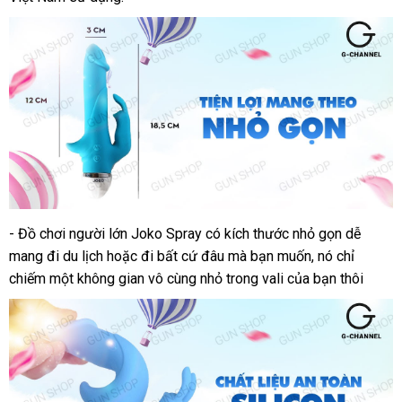
- Đồ chơi người lớn Joko Spray có kích thước nhỏ gọn dễ
Dương
mang đi du lịch
vật
tận
hoặc đi
có
bất cứ đâu
bảng
mà bạn muốn
chất
, nó chỉ
giả
chiếm một không gian vô cùng nhỏ trong vali
nơi
nên
giá
dịch
của bạn thôi
lượng
Joko
chọn
vụ
Spray