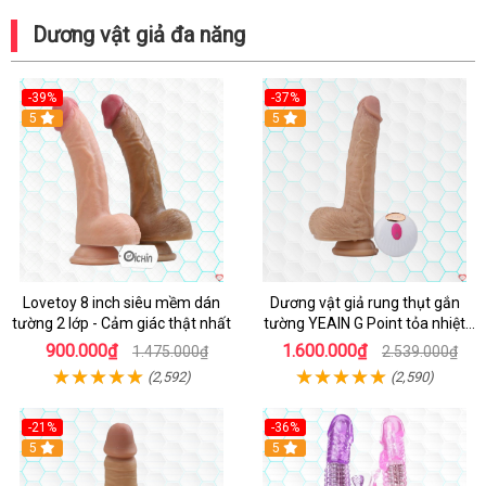
Dương vật giả đa năng
-39%
-37%
Hot
5
5
Lovetoy 8 inch siêu mềm dán
Dương vật giả rung thụt gắn
tường 2 lớp - Cảm giác thật nhất
tường YEAIN G Point tỏa nhiệt
điều khiển từ xa
900.000₫
1.600.000₫
1.475.000₫
2.539.000₫
(2,592)
(2,590)
-21%
-36%
Hot
5
Hot
5