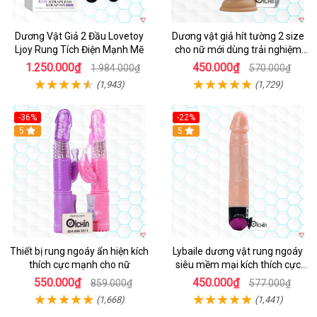
Dương Vật Giả 2 Đầu Lovetoy
Dương vật giả hít tường 2 size
Ljoy Rung Tích Điện Mạnh Mẽ
cho nữ mới dùng trải nghiệm
thật
1.250.000₫
450.000₫
1.984.000₫
570.000₫
(1,943)
(1,729)
-36%
-22%
Hot
5
Hot
5
Thiết bị rung ngoáy ẩn hiện kích
Lybaile dương vật rung ngoáy
thích cực mạnh cho nữ
siêu mềm mại kích thích cực
mạnh
550.000₫
450.000₫
859.000₫
577.000₫
(1,668)
(1,441)