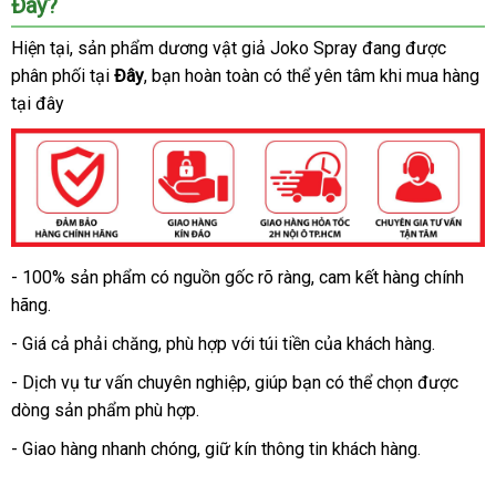
Đây?
tận
Hiện tại
thanh
, sản phẩm dương vật giả Joko Spray đang
qua
được
nơi
phân phối tại
lý
Đây
thảo
, bạn hoàn toàn
nhận
có thể yên tâm khi mua hàng
app
tại đây
luận
hàng
- 100% sản phẩm có nguồn gốc rõ ràng
nhận
, cam kết hàng chính
Dương
hãng.
vật
xét
giả
- Giá cả phải chăng
thanh
, phù hợp
cửa
với túi tiền
bảng
của khách hàng.
rung
lý
hàng
giá
chất
và
- Dịch vụ tư vấn chuyên nghiệp
kho
, giúp bạn
tổng
có thể chọn
Hàn
được
lượng
kích
dòng sản phẩm phù hợp.
hàng
hợp
Quốc
thích
- Giao hàng nhanh chóng
nhập
, giữ kín thông tin khách hàng.
đa
chế
khẩu