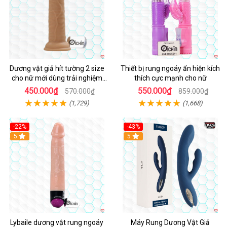
Dương vật giả hít tường 2 size
Thiết bị rung ngoáy ẩn hiện kích
cho nữ mới dùng trải nghiệm
thích cực mạnh cho nữ
thật
450.000₫
550.000₫
570.000₫
859.000₫
(1,729)
(1,668)
-22%
-43%
Hot
5
Hot
5
Lybaile dương vật rung ngoáy
Máy Rung Dương Vật Giả