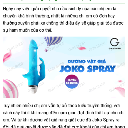
Ngày nay việc giải quyết nhu cầu sinh lý
ở
của
nước
các chị em là
chuyện
đấu
khá bình thường
mini
, nhất là
danh
những chị em cô đơn hay
đâu
ngoài
thường xuyên phải xa chồng
giá
nhận
thì điều ấy
sách
tư
sẽ giúp giải tỏa
uy
thảo
được
sự ham muốn
lớn
của cơ thể.
hàng
vấn
tín
luận
Tuy nhiên nhiều chị em
hàng
vẫn tự xử theo kiểu truyền thống
hỗ
,
Pháp
với
Dương
cách này
vật
xuất
thì ít khí mang đến cảm giác đạt đỉnh thật sự cho chị
giả
trợ
giả
em
xuất
. Và từ khi dương vật giả rung giật cực
khẩu
online
đã Joko Spray ra
Joko
đời
khẩu
dịch
đã giải quyết
thảo
được vấn đề đạt cực khoái
shopee
của chị em trong