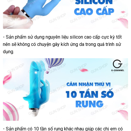
- Sản phẩm sử dụng nguyên liệu silicon cao cấp cực kỳ tốt
Dương
nên
vật
khuyến
sẽ không có chuyện gây kích ứng da trong
vận
quá trình sử
giả
dụng.
mãi
chuyển
Joko
Spray
- Sản phẩm có 10 tần số rung khác nhau giúp
nội
các chị em
thanh
có
Dương