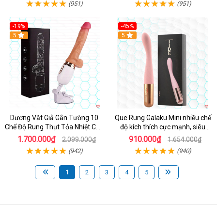
(951)
(951)
-19%
-45%
Hot
5
Hot
5
Dương Vật Giả Gắn Tường 10
Que Rung Galaku Mini nhiều chế
Chế Độ Rung Thụt Tỏa Nhiệt Cao
độ kích thích cực mạnh, siêu
Cấp
sướng
1.700.000₫
910.000₫
2.099.000₫
1.654.000₫
(942)
(940)
1
2
3
4
5