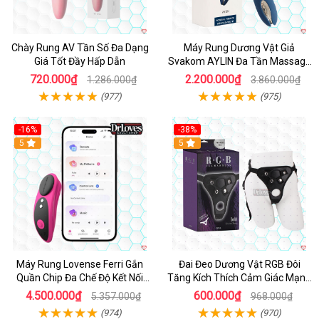
Chày Rung AV Tần Số Đa Dạng
Máy Rung Dương Vật Giả
Giá Tốt Đầy Hấp Dẫn
Svakom AYLIN Đa Tần Massage
Sướng
720.000₫
2.200.000₫
1.286.000₫
3.860.000₫
(977)
(975)
-16%
-38%
Hot
5
Hot
5
Máy Rung Lovense Ferri Gắn
Đai Đeo Dương Vật RGB Đôi
Quần Chip Đa Chế Độ Kết Nối
Tăng Kích Thích Cảm Giác Mạnh
App
Mẽ
4.500.000₫
600.000₫
5.357.000₫
968.000₫
(974)
(970)