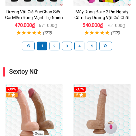
Dương Vật Giả YueChao Siêu
Máy Rung Baile 2 Pin Ngoáy
Gai Mềm Rung Mạnh Tự Nhiên
Cầm Tay Dương Vật Giả Chất
Lượng
470.000₫
540.000₫
671.000₫
761.000₫
(789)
(778)
1
2
3
4
5
Sextoy Nữ
-39%
-37%
Hot
5
5