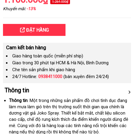
1.264.000₫
Khuyến mãi:
-13%
ĐẶT HÀNG
Cam kết bán hàng
Giao hàng toàn quốc (miễn phí ship)
Giao trong 30 phút tại HCM & Hà Nội, Bình Dương
Che tên sản phẩm khi giao hàng
24/7 Hotline:
0938411000
(bán xuyên đêm 24/24)
Thông tin
Thông tin
: Một trong
đăng
những sản phẩm đồ chơi tình dục đang
làm mưa làm gió trên thị trường suốt thời gian qua chính là
ký
dương vật giả Joko Spray
nổi
. Thiết kế bắt mắt
mua
, chất liệu silicon
cao cấp
nhập
, chế độ rung kích thích đa điểm khiến người dùng đê
tiếng
hàng
mê
miễn
. Cùng
khẩu
rẻ
với đó là hàng loại các tính năng nổi trội khiến các
nàng
phí
đặt
nếu thử dùng rồi thì không thể nào từ bỏ.
nhất