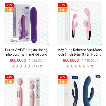
-22%
-39%
Hot
5
Hot
5
Durex V-VIBE rung đa chế độ,
Máy Rung Rebecca Sục Mạnh
nhỏ gọn, mạnh mẽ, dễ dùng
Kích Thích Điểm G Tận Hưởng
800.000₫
860.000₫
1.026.000₫
1.410.000₫
(1,237)
(979)
-44%
-43%
Hot
5
Hot
5