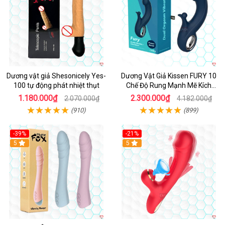
Dương vật giả Shesonicely Yes-
Dương Vật Giả Kissen FURY 10
100 tự động phát nhiệt thụt
Chế Độ Rung Mạnh Mẽ Kích
Thích
1.180.000₫
2.300.000₫
2.070.000₫
4.182.000₫
(910)
(899)
-39%
-21%
Hot
5
Hot
5