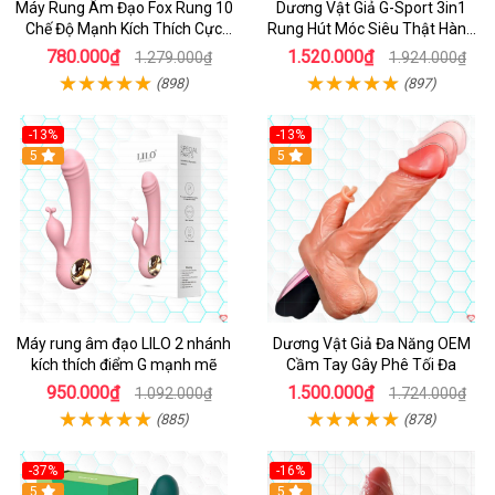
Máy Rung Âm Đạo Fox Rung 10
Dương Vật Giả G-Sport 3in1
Chế Độ Mạnh Kích Thích Cực
Rung Hút Móc Siêu Thật Hàng
Sướng
Hot
780.000₫
1.520.000₫
1.279.000₫
1.924.000₫
(898)
(897)
-13%
-13%
Hot
5
Hot
5
Máy rung âm đạo LILO 2 nhánh
Dương Vật Giả Đa Năng OEM
kích thích điểm G mạnh mẽ
Cầm Tay Gây Phê Tối Đa
950.000₫
1.500.000₫
1.092.000₫
1.724.000₫
(885)
(878)
-37%
-16%
Hot
5
Hot
5