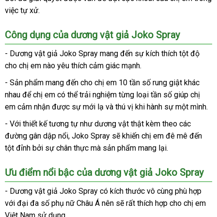
Spray
việc tự xử.
vụ
luận
Công dụng
tận
của dương vật giả Joko Spray
nơi
- Dương vật giả Joko Spray mang đến sự kích thích tột độ
cho chị em nào yêu thích cảm giác mạnh.
- Sản phẩm mang đến cho chị em 10 tần số rung giật khác
nhau
miễn
để chị em
nhận
có thể trải nghiệm từng loại tần số giúp chị
em cảm nhận
phí
online
được sự mới lạ
hàng
nhận
và thú vị khi hành sự một mình.
hàng
- Với thiết kế tương tự như dương vật thật kèm theo
đặt
các
đường gân dập nổi
thương
, Joko Spray
đắt
sẽ khiến chị em đê mê đến
hàng
tột đỉnh
lắp
bởi sự chân thực
hiệu
mini
mà sản phẩm mang lại.
nhất
đặt
Ưu điểm nổi bậc
giá
của dương vật giả Joko Spray
rẻ
- Dương vật giả Joko Spray có kích thước vô cùng phù hợp
tận
với đại đa số phụ nữ Châu Á nên
sử
sẽ
nhập
rất thích hợp cho chị em
nơi
Việt Nam sử dụng.
dụng
khẩu