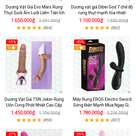
Dương Vật Giả Evo Mars Rung
Dương vật giả Dibei God 7 chế độ
Thụt Sưởi Ấm Lưỡi Liếm Tiện Ích
rung thụt mạnh tỏa nhiệt
1.650.000₫
1.100.000₫
2.391.000₫
1.930.000₫
(864)
(862)
-15%
-45%
5
5
Dương Vật Giả TSN Joker Rung
Máy Rung EROS Electro Sword
Uốn Cong Phát Nhiệt Cao Cấp
Sóng Điện Mạnh Mua Ngay Giá
Tốt
1.450.000₫
1.780.000₫
1.706.000₫
3.236.000₫
(855)
(837)
-27%
-26%