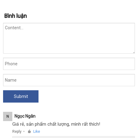
Dương
Bình luận
Vật
Giả
PrettyLove
Pazuzu
Rung
Thụt
Kích
Thích
Ngọc Ngân
N
Giá rẻ, sản phẩm chất lượng, mình rất thích!
Reply
Like
●