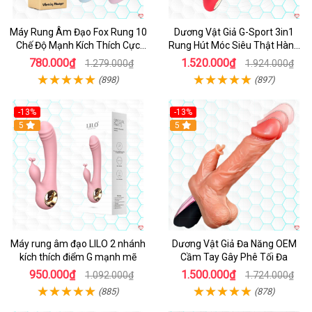
Máy Rung Âm Đạo Fox Rung 10
Dương Vật Giả G-Sport 3in1
Chế Độ Mạnh Kích Thích Cực
Rung Hút Móc Siêu Thật Hàng
Sướng
Hot
780.000₫
1.520.000₫
1.279.000₫
1.924.000₫
(898)
(897)
-13%
-13%
Hot
5
Hot
5
Máy rung âm đạo LILO 2 nhánh
Dương Vật Giả Đa Năng OEM
kích thích điểm G mạnh mẽ
Cầm Tay Gây Phê Tối Đa
950.000₫
1.500.000₫
1.092.000₫
1.724.000₫
(885)
(878)