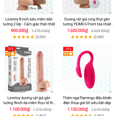
Lovetoy 8 inch siêu mềm dán
Dương vật giả rung thụt gắn
tường 2 lớp - Cảm giác thật nhất
tường YEAIN G Point tỏa nhiệt
điều khiển từ xa
900.000₫
1.600.000₫
1.475.000₫
2.539.000₫
(2,592)
(2,590)
-20%
-29%
Hot
4.7
Hot
4.8
Lovetoy dương vật giả gắn
Thiên nga Flamingo điều khiển
tường 9inch da mềm thực tế thú
điện thoại giá tốt siêu bền đẹp
vị
1.100.000₫
1.150.000₫
1.375.000₫
1.619.000₫
(1,967)
(1,962)