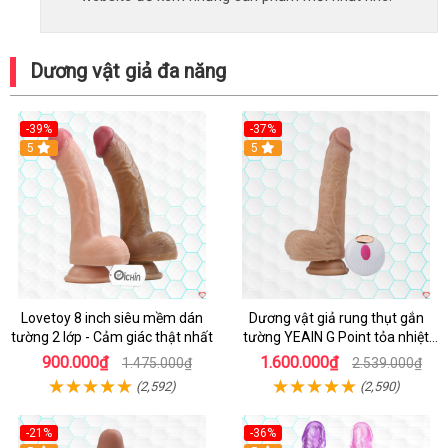
Dương vật giả đa năng
-39%
-37%
Hot
5
5
Lovetoy 8 inch siêu mềm dán
Dương vật giả rung thụt gắn
tường 2 lớp - Cảm giác thật nhất
tường YEAIN G Point tỏa nhiệt
điều khiển từ xa
900.000₫
1.600.000₫
1.475.000₫
2.539.000₫
(2,592)
(2,590)
-21%
-36%