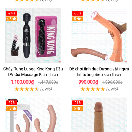
-24%
-38%
4.6
Hot
5
Chày Rung Luoge King Kong Đầu
Đồ chơi tình dục Dương vật ngựa
DV Giả Massage Kích Thích
hít tường Siêu kích thích
1.100.000₫
990.000₫
1.447.000₫
1.596.000₫
(1,946)
(1,945)
-37%
-21%
Hot
4.8
Hot
5