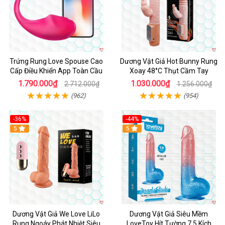
Trứng Rung Love Spouse Cao
Dương Vật Giả Hot Bunny Rung
Cấp Điều Khiển App Toàn Cầu
Xoay 48°C Thụt Cầm Tay
1.790.000₫
1.030.000₫
2.712.000₫
1.256.000₫
(962)
(954)
-36%
-44%
5
Hot
5
Dương Vật Giả We Love LiLo
Dương Vật Giả Siêu Mềm
Rung Ngoáy Phát Nhiệt Siêu
LoveToy Hít Tường 7.5 Kích