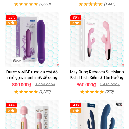
(1,668)
(1,441)
-22%
-39%
Hot
5
Hot
5
Durex V-VIBE rung đa chế độ,
Máy Rung Rebecca Sục Mạnh
nhỏ gọn, mạnh mẽ, dễ dùng
Kích Thích Điểm G Tận Hưởng
800.000₫
860.000₫
1.026.000₫
1.410.000₫
(1,237)
(979)
-44%
-43%
Hot
5
Hot
5