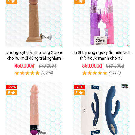
Hot
5
Hot
5
Dương vật giả hít tường 2 size
Thiết bị rung ngoáy ẩn hiện kích
cho nữ mới dùng trải nghiệm
thích cực mạnh cho nữ
thật
450.000₫
550.000₫
570.000₫
859.000₫
(1,729)
(1,668)
-22%
-43%
Hot
5
Hot
5