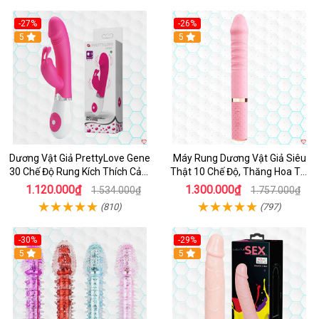
-27%
-26%
Hot
5
Hot
5
Dương Vật Giả PrettyLove Gene
Máy Rung Dương Vật Giả Siêu
30 Chế Độ Rung Kích Thích Cảm
Thật 10 Chế Độ, Thăng Hoa Tối
Biến Âm Thanh
Ưu
1.120.000₫
1.300.000₫
1.534.000₫
1.757.000₫
(810)
(797)
-30%
-29%
Hot
5
Hot
5