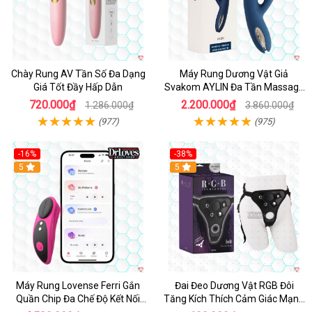
Chày Rung AV Tần Số Đa Dạng
Máy Rung Dương Vật Giả
Giá Tốt Đầy Hấp Dẫn
Svakom AYLIN Đa Tần Massage
Sướng
720.000₫
2.200.000₫
1.286.000₫
3.860.000₫
(977)
(975)
-16%
-38%
Hot
5
Hot
5
Máy Rung Lovense Ferri Gắn
Đai Đeo Dương Vật RGB Đôi
Quần Chip Đa Chế Độ Kết Nối
Tăng Kích Thích Cảm Giác Mạnh