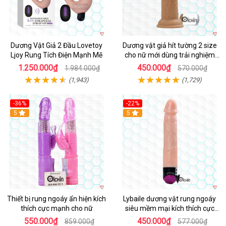
Dương Vật Giả 2 Đầu Lovetoy
Dương vật giả hít tường 2 size
Ljoy Rung Tích Điện Mạnh Mẽ
cho nữ mới dùng trải nghiệm
thật
1.250.000₫
450.000₫
1.984.000₫
570.000₫
(1,943)
(1,729)
-36%
-22%
Hot
5
Hot
5
Thiết bị rung ngoáy ẩn hiện kích
Lybaile dương vật rung ngoáy
thích cực mạnh cho nữ
siêu mềm mại kích thích cực
mạnh
550.000₫
450.000₫
859.000₫
577.000₫