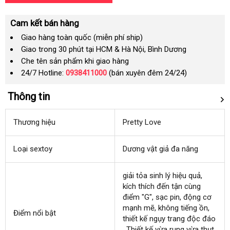
Cam kết bán hàng
Giao hàng toàn quốc (miễn phí ship)
Giao trong 30 phút tại HCM & Hà Nội, Bình Dương
Che tên sản phẩm khi giao hàng
24/7 Hotline:
0938411000
(bán xuyên đêm 24/24)
Thông tin
Thương hiệu
Pretty Love
Loại sextoy
Dương vật giả đa năng
giải tỏa sinh lý hiệu quả
có
,
kích thích đến tận cùng
nên
điểm "G"
tận
, sạc pin
thương
, động cơ
chọn
mạnh mẽ
nơi
giao
, không tiếng ồn
hiệu
thanh
,
Điểm nổi bật
thiết kế ngụy trang độc đáo
hàng
lý
online
, Thiết kế vừa rung vừa thụt