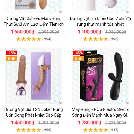
Dương Vật Giả Evo Mars Rung
Dương vật giả Dibei God 7 chế độ
Thụt Sưởi Ấm Lưỡi Liếm Tiện Ích
rung thụt mạnh tỏa nhiệt
1.650.000₫
1.100.000₫
2.391.000₫
1.930.000₫
(864)
(862)
-15%
-45%
5
5
Dương Vật Giả TSN Joker Rung
Máy Rung EROS Electro Sword
Uốn Cong Phát Nhiệt Cao Cấp
Sóng Điện Mạnh Mua Ngay Giá
Tốt
1.450.000₫
1.780.000₫
1.706.000₫
3.236.000₫
(855)
(837)