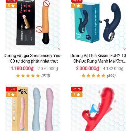
-43%
-45%
5
Hot
5
Dương vật giả Shesonicely Yes-
Dương Vật Giả Kissen FURY 10
100 tự động phát nhiệt thụt
Chế Độ Rung Mạnh Mẽ Kích
Thích
1.180.000₫
2.300.000₫
2.070.000₫
4.182.000₫
(910)
(899)
-39%
-21%
Hot
5
Hot
5