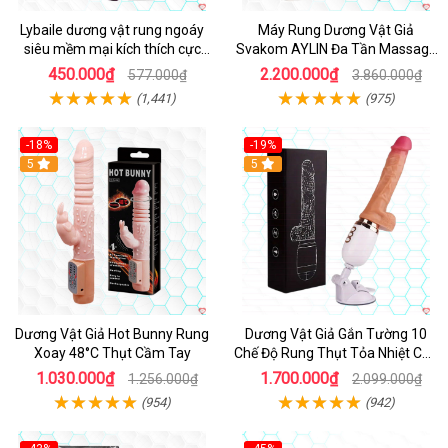
Lybaile dương vật rung ngoáy
Máy Rung Dương Vật Giả
siêu mềm mại kích thích cực
Svakom AYLIN Đa Tần Massage
mạnh
Sướng
450.000₫
2.200.000₫
577.000₫
3.860.000₫
(1,441)
(975)
-18%
-19%
Hot
5
Hot
5
Dương Vật Giả Hot Bunny Rung
Dương Vật Giả Gắn Tường 10
Xoay 48°C Thụt Cầm Tay
Chế Độ Rung Thụt Tỏa Nhiệt Cao
Cấp
1.030.000₫
1.700.000₫
1.256.000₫
2.099.000₫
(954)
(942)