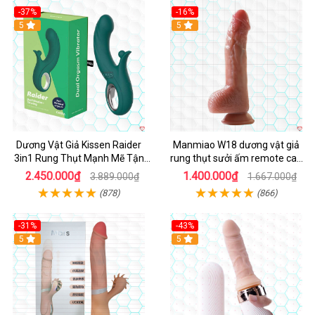
-37%
-16%
Hot
5
Hot
5
Dương Vật Giả Kissen Raider
Manmiao W18 dương vật giả
3in1 Rung Thụt Mạnh Mẽ Tận
rung thụt sưởi ấm remote cao
Hưởng
cấp
2.450.000₫
1.400.000₫
3.889.000₫
1.667.000₫
(878)
(866)
-31%
-43%
5
Hot
5