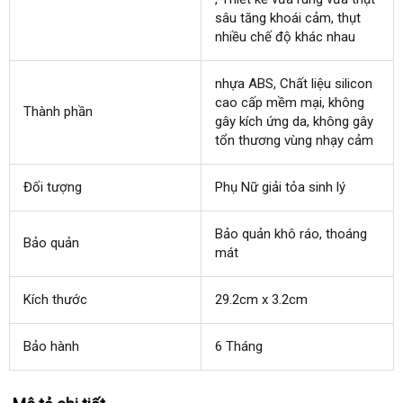
sâu tăng khoái cảm
chợ
, thụt
nhiều chế độ khác nhau
nhựa ABS
ở
, Chất liệu silicon
cao cấp mềm mại
đâu
thế
, không
Thành phần
gây kích ứng da
tốt
kho
, không gây
giới
tổn thương vùng nhạy cảm
hàng
Đối tượng
Phụ Nữ giải tỏa sinh lý
Bảo quản khô ráo
giá
, thoáng
Bảo quản
mát
rẻ
Kích thước
29.2cm x 3.2cm
Bảo hành
6 Tháng