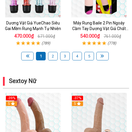
Dương Vật Giả YueChao Siêu
Máy Rung Baile 2 Pin Ngoáy
Gai Mềm Rung Mạnh Tự Nhiên
Cầm Tay Dương Vật Giả Chất
Lượng
470.000₫
540.000₫
671.000₫
761.000₫
(789)
(778)
1
2
3
4
5
Sextoy Nữ
-39%
-37%
Hot
5
5