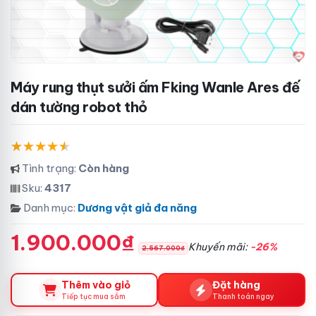
Máy rung thụt sưởi ấm Fking Wanle Ares đế
dán tường robot thỏ
Tình trạng:
Còn hàng
Sku:
4317
Danh mục:
Dương vật giả đa năng
1.900.000₫
Khuyến mãi:
-26%
2.567.000₫
Thêm vào giỏ
Đặt hàng
Tiếp tục mua sắm
Thanh toán ngay