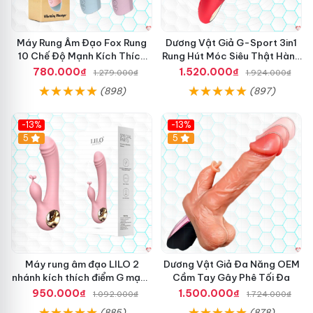
hợp
ăn trộm
với phần đông phụ nữ
nội địa
, giúp
nhập khẩu
u
g
mọi người đều cảm thấy thoải mái
tận nơi
và kích thích khi
n
ắ
g
n
sử dụng.
Máy Rung Âm Đạo Fox Rung
Dương Vật Giả G-Sport 3in1
t
t
10 Chế Độ Mạnh Kích Thích
Rung Hút Móc Siêu Thật Hàng
h
ư
Cực Sướng
Hot
780.000₫
1.520.000₫
1.279.000₫
1.924.000₫
ụ
ờ
t
n
(898)
(897)
s
g
ư
c
-13%
-13%
ở
o
Hot
5
Hot
5
i
n
ấ
t
m
h
F
ỏ
k
i
n
g
M
a
Máy rung âm đạo LILO 2
Dương Vật Giả Đa Năng OEM
c
nhánh kích thích điểm G mạnh
Cầm Tay Gây Phê Tối Đa
h
mẽ
950.000₫
1.500.000₫
1.092.000₫
1.724.000₫
i
(885)
(878)