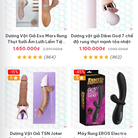
s
o
ư
t
ở
t
i
h
ấ
ỏ
m
Dương Vật Giả Evo Mars Rung
Dương vật giả Dibei God 7 chế
F
Thụt Sưởi Ấm Lưỡi Liếm Tiện
độ rung thụt mạnh tỏa nhiệt
k
Ích
i
1.650.000₫
1.100.000₫
2.391.000₫
1.930.000₫
n
(864)
(862)
g
M
a
-15%
-45%
c
5
5
h
i
n
e
W
a
n
l
e
Dương Vật Giả TSN Joker
Máy Rung EROS Electro
A