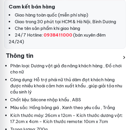
Cam kết bán hàng
Giao hàng toàn quốc (miễn phí ship)
Giao trong 30 phút tại HCM & Hà Nội, Bình Dương
Che tên sản phẩm khi giao hàng
24/7 Hotline:
0938411000
(bán xuyên đêm
24/24)
Thông tin
Phân loại: Dương vật giả đa năng
khách hàng
, Đồ chơi
cho nữ
Công dụng: Hỗ trợ phái nữ thủ dâm đạt
khách hàng
được nhiều khoái cảm hơn
xuất khẩu
, giúp giải tỏa nhu
cầu sinh lý
Chất liệu: Silicone
nhập khẩu
, ABS
Màu sắc: Hồng
bảng giá
, Xanh
theo yêu cầu
, Trắng
Kích thước máy: 26cm x 12cm - Kích thước dương vật:
17.2cm x 4cm - Kích thước remote: 10cm x 7cm
Trọng lượng: 700g