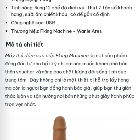
Tính năng: Rung 12 chế độ
dịch vụ
, thụt 7 tần số
khách
hàng
, sưởi ấm
chiết khấu
, có đế gắn cố định
Công nghệ sạc: USB
Thương hiệu: Fking Machine - Wanle Ares
Mô tả chi tiết
Máy thủ dâm cao cấp Fking Machine
là một sản phẩm
đáng đầu tư cho bất kỳ chị em nào muốn khám phá bản
thân
voucher
và nâng cao chất lượng đời sống tình dục
trung tâm
. Đây không chỉ là một thiết bị hỗ trợ
lấy hàng
mà còn là người bạn đồng hành
báo giá
, giúp bạn thư giãn
thảo luận
và tận hưởng
nơi bán
những phút giây hạnh phúc
trọn vẹn nhất.