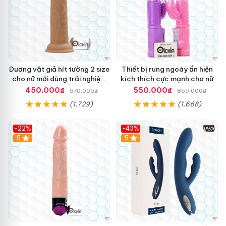
t
h
ụ
t
s
ư
ở
Dương vật giả hít tường 2 size
Thiết bị rung ngoáy ẩn hiện
i
cho nữ mới dùng trải nghiệm
kích thích cực mạnh cho nữ
ấ
thật
m
450.000₫
550.000₫
570.000₫
859.000₫
F
(1,729)
(1,668)
k
i
n
-22%
-43%
g
Hot
5
Hot
5
M
a
c
h
i
n
e
W
a
D