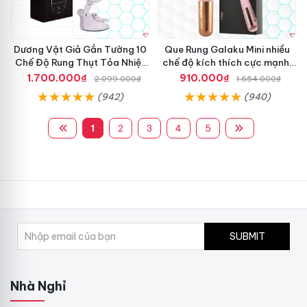
Dương Vật Giả Gắn Tường 10
Que Rung Galaku Mini nhiều
Chế Độ Rung Thụt Tỏa Nhiệt
chế độ kích thích cực mạnh,
Cao Cấp
siêu sướng
1.700.000₫
910.000₫
2.099.000₫
1.654.000₫
(942)
(940)
1
2
3
4
5
SUBMIT
Nhà Nghỉ