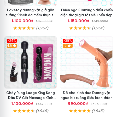
m
F
Lovetoy dương vật giả gắn
Thiên nga Flamingo điều khiển
k
tường 9inch da mềm thực tế
điện thoại giá tốt siêu bền đẹp
i
thú vị
1.100.000₫
1.150.000₫
n
1.375.000₫
1.619.000₫
g
(1,967)
(1,962)
M
a
c
-24%
-38%
h
4.6
Hot
5
i
n
e
W
a
n
l
e
A
Chày Rung Luoge King Kong
Đồ chơi tình dục Dương vật
r
D
Đầu DV Giả Massage Kích
ngựa hít tường Siêu kích thích
Máy thủ dâm cho nữ rung thụt sưởi ấm Wanle Ares sử dụng
e
ư
Thích
1.100.000₫
990.000₫
1.447.000₫
1.596.000₫
s
công nghệ sạc USB.
ơ
đ
(1,946)
(1,945)
n
ế
g