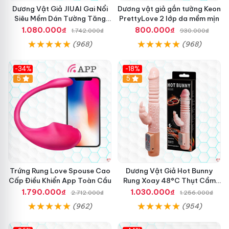
Dương Vật Giả JIUAI Gai Nổi
Dương vật giả gắn tường Keon
Siêu Mềm Dán Tường Tăng
PrettyLove 2 lớp da mềm mịn
Khoái Cảm
1.080.000₫
800.000₫
1.742.000₫
930.000₫
(968)
(968)
-34%
-18%
5
Hot
5
Trứng Rung Love Spouse Cao
Dương Vật Giả Hot Bunny
Cấp Điều Khiển App Toàn Cầu
Rung Xoay 48°C Thụt Cầm
Tay
1.790.000₫
1.030.000₫
2.712.000₫
1.256.000₫
(962)
(954)