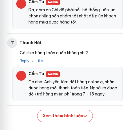
ấ
tính mềm mại
thảo luận
, đàn hồi cao
miễn phí
, mang đến
Cẩm Tú
Admin
m
cảm giác chân thật khi sử dụng
thông minh
. Trong khi ABS
Dạ, cảm ơn Chị đã phải hồi, hệ thống luôn lựa
F
chọn những sản phẩm tốt nhất để giúp khách
cứng cáp giúp tăng độ bền
voucher
của máy
nhận hàng
.
k
hàng mua được hàng tốt.
i
Tất cả
Lazada
các chất liệu này đều không chứa
cung cấp
n
các chất độc hại
thế giới
, đảm bảo thân thiện
khuyến mãi
g
với làn da nhạy cảm nhất.
M
Thanh Hải
T
a
c
Có ship hàng toàn quốc không nhỉ?
h
Reply
Like
i
●
n
e
Cẩm Tú
Admin
W
Có nhé, Anh yên tâm đặt hàng online ạ, nhận
a
được hàng mới thanh toán tiền. Ngoài ra được
n
đổi/trả hàng miễn phí trong 7 - 15 ngày
l
e
A
r
Xem thêm bình luận
e
s
đ